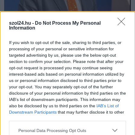
2026.08.06.
Kiss Lajos
szol24.hu -
Do Not Process My Personal
Information
Sok volt az igazolatlan hiányzás, Pócs János
fizetéslevonást kapott, más fideszesek még
kevesebbet vittek haza
If you wish to opt-out of the sale, sharing to third parties, or
processing of your personal or sensitive information for
A jászsági fideszes képviselő túl sokszor hiányzott
targeted advertising by us, please use the below opt-out
igazolatlanul a szavazásokról, de még mindig olcsón
section to confirm your selection. Please note that after your
megúszta ahhoz...
opt-out request is processed you may continue seeing
JNSZ megyei hírek
interest-based ads based on personal information utilized by
us or personal information disclosed to third parties prior to
your opt-out. You may separately opt-out of the further
disclosure of your personal information by third parties on the
IAB’s list of downstream participants. This information may
also be disclosed by us to third parties on the
IAB’s List of
Downstream Participants
that may further disclose it to other
third parties.
Please note that this website/app uses one or more Google
Personal Data Processing Opt Outs