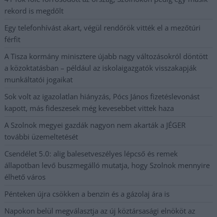
rekord is megdőlt
Egy telefonhívást akart, végül rendőrök vitték el a mezőtúri
férfit
A Tisza kormány minisztere újabb nagy változásokról döntött
a közoktatásban – például az iskolaigazgatók visszakapják
munkáltatói jogaikat
Sok volt az igazolatlan hiányzás, Pócs János fizetéslevonást
kapott, más fideszesek még kevesebbet vittek haza
A Szolnok megyei gazdák nagyon nem akarták a JÉGER
további üzemeltetését
Csendélet 5.0: alig balesetveszélyes lépcső és remek
állapotban levő buszmegálló mutatja, hogy Szolnok mennyire
élhető város
Pénteken újra csökken a benzin és a gázolaj ára is
Napokon belül megválasztja az új köztársasági elnököt az