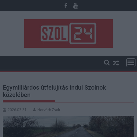
Skip
to
content
Egymilliárdos útfelújítás indul Szolnok
közelében
2026.03.31.
Horváth Zsolt