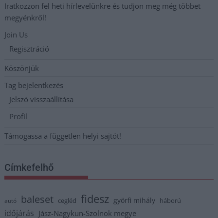
Iratkozzon fel heti hírlevelünkre és tudjon meg még többet
megyénkről!
Join Us
Regisztráció
Köszönjük
Tag bejelentkezés
Jelszó visszaállítása
Profil
Támogassa a független helyi sajtót!
Címkefelhő
fidesz
baleset
györfi mihály
cegléd
háború
autó
időjárás
Jász-Nagykun-Szolnok megye