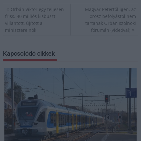
Bejegyzés
Orbán Viktor egy teljesen
Magyar Pétertől igen, az
navigáció
friss, 40 milliós kisbuszt
orosz befolyástól nem
villantott, újított a
tartanak Orbán szolnoki
miniszterelnök
fórumán (videóval)
Kapcsolódó cikkek