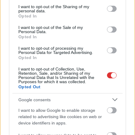
services and may gather and store information including but
not limited to your visit or usage behaviour. You may click to
I want to opt-out of the Sharing of my
personal data.
grant or deny consent to Google and its third-party tags to
Opted In
use your data for below specified purposes in below Google
consent section.
I want to opt-out of the Sale of my
Personal Data.
2026.08.06.
Fazekas Adrián
Opted In
A Szolnok megyei gazdák nagyon nem akarták a
JÉGER további üzemeltetését
I want to opt-out of processing my
Personal Data for Targeted Advertising.
Ahogy korábban már írtunk róla, megyei szinten
Opted In
alkalmazkodik a gazdálkodók döntéséhez az
Agrárminisztérium és a Nemzeti...
I want to opt-out of Collection, Use,
Retention, Sale, and/or Sharing of my
JNSZ megyei hírek
Personal Data that Is Unrelated with the
Purposes for which it was collected.
Opted Out
Google consents
I want to allow Google to enable storage
related to advertising like cookies on web or
device identifiers in apps.