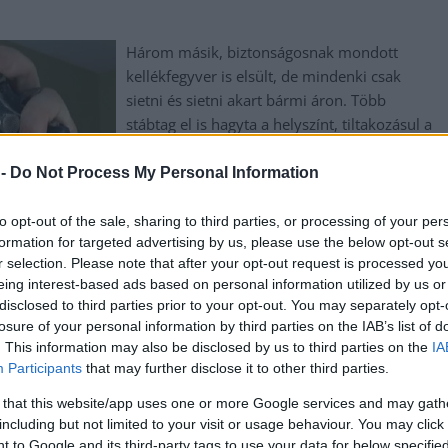
Három másik, biztonságosnak mondott
kellékfegyver is elsült, de mindenki csak
sietni és sietni akart bármi áron. Több
stábtag el is hagyta a helyszínt, tiltakozásul a
biztonsági előírások semmibe vétele miatt,
nekik lett igazuk. Néhány órával azelőtt,
 -
Do Not Process My Personal Information
hogy a Rust című film egyik
jelenetpróbáján Alec Baldwin egy
to opt-out of the sale, sharing to third parties, or processing of your per
formation for targeted advertising by us, please use the below opt-out s
kellékfegyverrel lelőtte Halyna Hutchins
r selection. Please note that after your opt-out request is processed y
vezető operatőrt és megsebesítette Joel
eing interest-based ads based on personal information utilized by us or
Souza rendezőt, az operatőrcsapat hét tagja
disclosed to third parties prior to your opt-out. You may separately opt-
tiltakozásként elhagyta a helyszínt – írja
losure of your personal information by third parties on the IAB’s list of
a Los Angeles Times. A stábtagok számos
. This information may also be disclosed by us to third parties on the
IA
dolog miatt elégedetlenek voltak, a nem
Participants
that may further disclose it to other third parties.
ztosított szállásig. Állítólag ezek a problémák már…
 that this website/app uses one or more Google services and may gath
including but not limited to your visit or usage behaviour. You may click 
 to Google and its third-party tags to use your data for below specifi