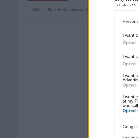
in below Go
,
,
,
,
,
Külföld
áldozat
baldwin
baleset
biztonság
forgatás
h
Persona
I want t
Opted 
I want t
Opted 
I want 
Advertis
Opted 
I want t
of my P
was col
Opted 
Google 
I want t