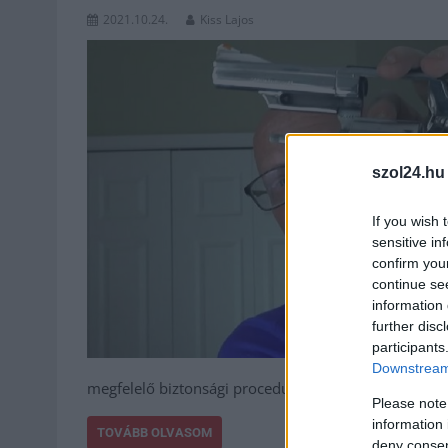
2021.10.24.
Kiss Lajos
szol24.hu
If you wish 
sensitive in
confirm you
continue se
information 
further disc
participants
Downstream 
megfelelő biztonsági procedúráktól kezdve a nekik bi
Please note
information 
TOVÁBB OLVASOM
deny consent