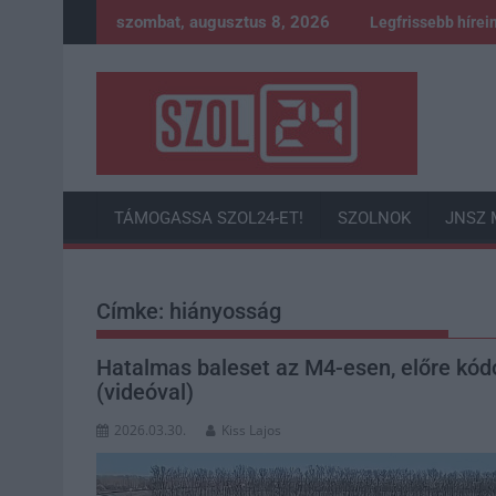
Skip
szombat, augusztus 8, 2026
Legfrissebb hírei
to
content
TÁMOGASSA SZOL24-ET!
SZOLNOK
JNSZ 
Címke:
hiányosság
Hatalmas baleset az M4-esen, előre kódo
(videóval)
2026.03.30.
Kiss Lajos