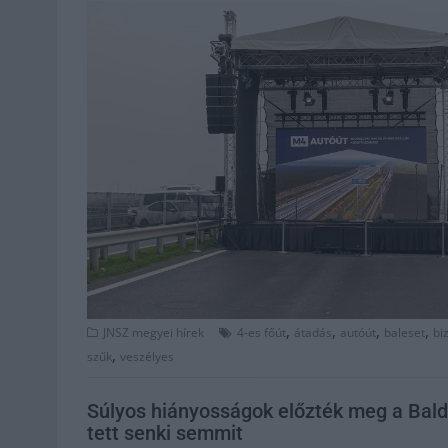
,
,
,
,
JNSZ megyei hírek
4-es főút
átadás
autóút
baleset
bi
,
szűk
veszélyes
Súlyos hiányosságok előzték meg a Bald
tett senki semmit