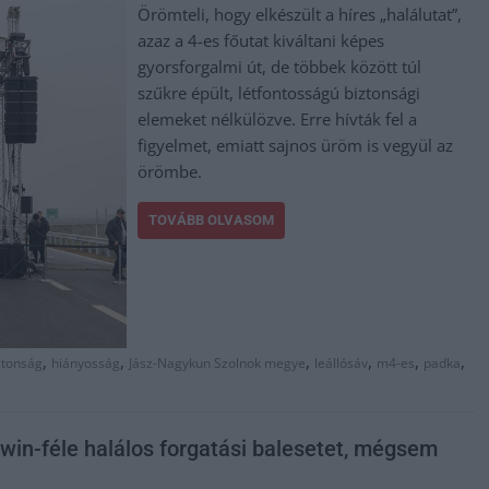
Örömteli, hogy elkészült a híres „halálutat”,
azaz a 4-es főutat kiváltani képes
gyorsforgalmi út, de többek között túl
szűkre épült, létfontosságú biztonsági
elemeket nélkülözve. Erre hívták fel a
figyelmet, emiatt sajnos üröm is vegyül az
örömbe.
TOVÁBB OLVASOM
,
,
,
,
,
,
ztonság
hiányosság
Jász-Nagykun Szolnok megye
leállósáv
m4-es
padka
win-féle halálos forgatási balesetet, mégsem