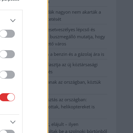
kevesebbet vittek haza
A Szolnok megyei gazdák nagyon nem akarták a
JÉGER további üzemeltetését
Csendélet 5.0: alig balesetveszélyes lépcső és
remek állapotban levő buszmegálló mutatja, hogy
Szolnok mennyire élhető város
Pénteken újra csökken a benzin és a gázolaj ára is
Napokon belül megválasztja az új köztársasági
elnököt az Országgyűlés
Kiterjedt tüzek pusztítanak az országban, köztük
Karcagon
Harmadfokú hőségriasztás az országban:
Szolnokon klímát javítottak, helikoptereket is
bevetettek a tüzeknél
A zárkában rosszul lett, elájult – ilyen
körülményekről számoltak be a szolnoki börtönből