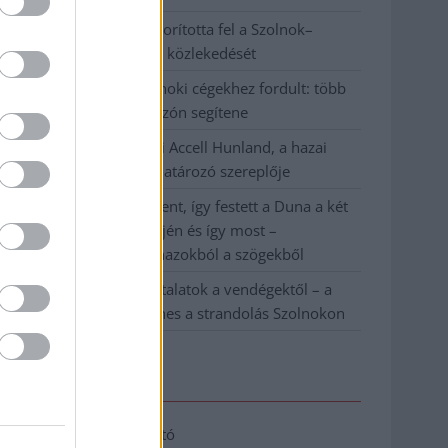
Váratlan fennakadás borította fel a Szolnok–
Kecskemét vasútvonal közlekedését
A polgármester a szolnoki cégekhez fordult: több
száz elbocsátott dolgozón segítene
Csődbe ment a tószegi Accell Hunland, a hazai
kerékpárgyártás meghatározó szereplője
Egyszer fent, egyszer lent, így festett a Duna a két
évvel ezelőtti árvíz idején és így most –
fotógyűjtemény ugyanazokból a szögekből
Ilyenek eddig a tapasztalatok a vendégektől – a
hőhullám miatt ingyenes a strandolás Szolnokon
Elérhetőség
Adatkezelési tájékoztató