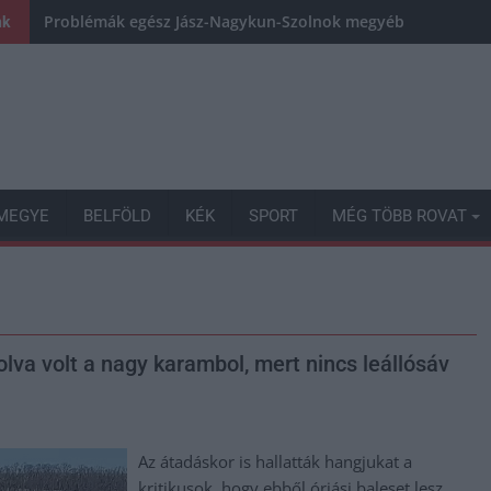
Problémák egész Jász-Nagykun-Szolnok megyében: egyre töb
nk
MEGYE
BELFÖLD
KÉK
SPORT
MÉG TÖBB ROVAT
lva volt a nagy karambol, mert nincs leállósáv
Az átadáskor is hallatták hangjukat a
kritikusok, hogy ebből óriási baleset lesz,