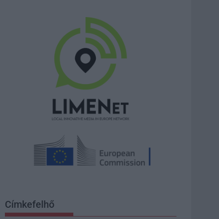
Címkefelhő