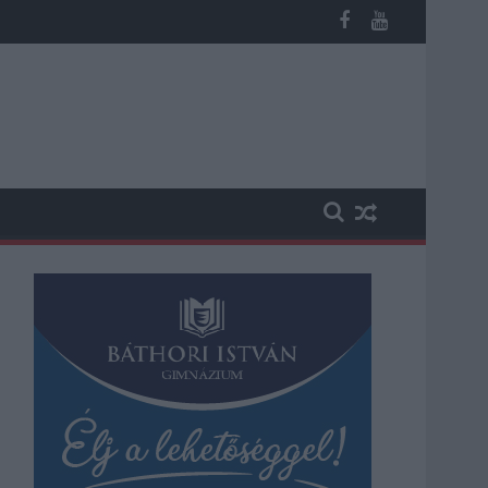
b otthoni kútból fogy ki a víz