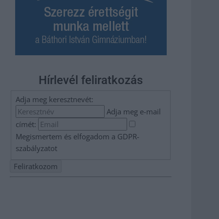
Hírlevél feliratkozás
Adja meg keresztnevét:
Adja meg e-mail
címét:
Megismertem és elfogadom a
GDPR-
szabályzat
ot
Nem szeretne lemaradni semmiről? Csak egy kattintás, és
hírlevelünk a legfrissebb információkkal és exkluzív
tartalmakkal hétről hétre postaládájába érkezik!