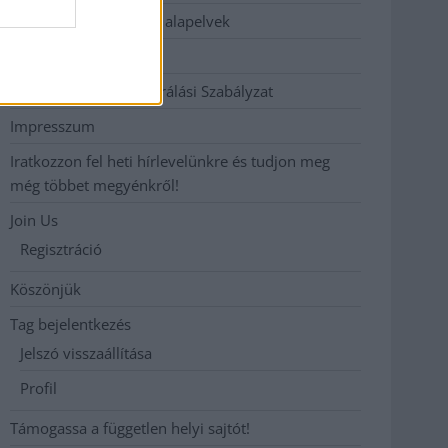
Etikai és függetlenségi alapelvek
Hirdetési árak
Hozzászólási és Moderálási Szabályzat
Impresszum
Iratkozzon fel heti hírlevelünkre és tudjon meg
még többet megyénkről!
Join Us
Regisztráció
Köszönjük
Tag bejelentkezés
Jelszó visszaállítása
Profil
Támogassa a független helyi sajtót!