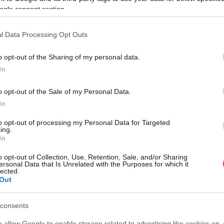
ogle consent section.
,
alálos
hiányosság
l Data Processing Opt Outs
o opt-out of the Sharing of my personal data.
In
o opt-out of the Sale of my Personal Data.
In
to opt-out of processing my Personal Data for Targeted
ing.
In
o opt-out of Collection, Use, Retention, Sale, and/or Sharing
ersonal Data that Is Unrelated with the Purposes for which it
lected.
Out
consents
o allow Google to enable storage related to advertising like cookies on