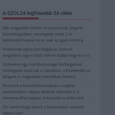
A SZOL24 legfrissebb 24 cikke
Már magasabb szinten is nyomoznak Szijjártó
büntetőügyében, vesztegetés miatt 3 év
letöltendőt kaphat és ez csak az egyik botrány
Problémák egész Jász-Nagykun-Szolnok
megyében: egyre több otthoni kútból fogy ki a víz
Szolnokon egy kulcsfontosságú körforgalmat
részlegesen lezárnak a napokban, a közlekedés az
átlagost is meghaladó mértékben lebénul
Elromlott a biztosítóberendezés a ceglédi
vasútvonalon, alapos késések alakultak ki a
menetrendhez képest, kimaradás is előfordult
Ön szerint hogy készül a hamisítatlan szolnoki
habos isler?