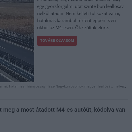
egy gyorsforgalmi utat szinte bűn leállósáv
nélkül átadni. Nem kellett túl sokat várni,
hatalmas karambol történt éppen ezen
okból az M4-esen. Ők szóltak előre.
TOVÁBB OLVASOM
,
,
,
,
,
,
almi
hatalmas
hiányosság
Jász-Nagykun Szolnok megye
leállósáv
m4-es
t meg a most átadott M4-es autóút, kódolva van