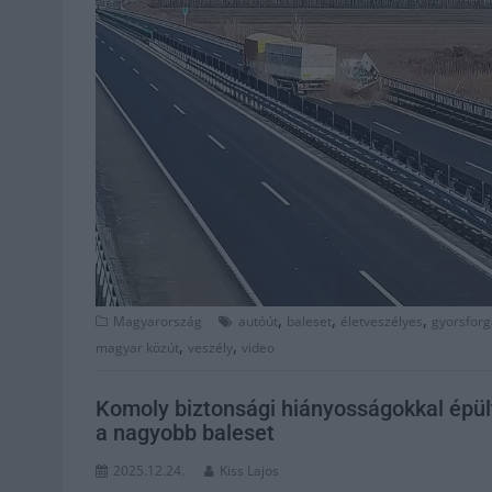
,
,
,
Magyarország
autóút
baleset
életveszélyes
gyorsforg
,
,
magyar közút
veszély
video
Komoly biztonsági hiányosságokkal épül
a nagyobb baleset
2025.12.24.
Kiss Lajos