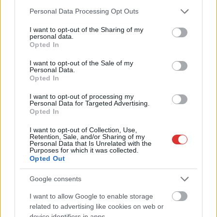
Please note that this website/app uses one or more Google
Personal Data Processing Opt Outs
services and may gather and store information including but
not limited to your visit or usage behaviour. You may click to
I want to opt-out of the Sharing of my
personal data.
grant or deny consent to Google and its third-party tags to
Opted In
use your data for below specified purposes in below Google
consent section.
I want to opt-out of the Sale of my
Personal Data.
Opted In
I want to opt-out of processing my
Personal Data for Targeted Advertising.
Opted In
I want to opt-out of Collection, Use,
Hírlevél feliratkozás
Retention, Sale, and/or Sharing of my
Personal Data that Is Unrelated with the
Purposes for which it was collected.
Adja meg keresztnevét:
Adja
Opted Out
meg e-mail címét:
Google consents
Megismertem és elfogadom a
GDPR-szabályzat
ot
I want to allow Google to enable storage
related to advertising like cookies on web or
device identifiers in apps.