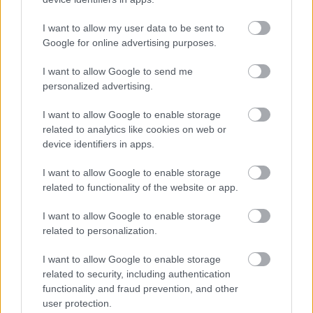
Nem szeretne lemaradni semmiről? Csak egy kattintás, és hírlevelünk a
legfrissebb információkkal és exkluzív tartalmakkal hétről hétre
I want to allow my user data to be sent to
postaládájába érkezik!
Google for online advertising purposes.
I want to allow Google to send me
A SZOL24 legfrissebb 24 cikke
personalized advertising.
I want to allow Google to enable storage
A Tisza Párt Dr. Baka Andrást jelöli köztársasági elnöknek
related to analytics like cookies on web or
device identifiers in apps.
Óriási, több mint két méteres harcsát fogott a Tiszán a 13 éves
fiú (VIDEÓVAL)
I want to allow Google to enable storage
related to functionality of the website or app.
Hétfőn kezdik, csütörtökön végeznek – lezárás miatt
fennakadásokra és pótlóbuszos közlekedésre számítsunk az
I want to allow Google to enable storage
egyik Jász-Nagykun-Szolnok megyei vasútvonalon
related to personalization.
Visszaszámlálás indul: -1, 0, Sziget!
I want to allow Google to enable storage
Magyarország jobban látszik közelről – heti médiaszemle a
related to security, including authentication
functionality and fraud prevention, and other
független helyi sajtóból
user protection.