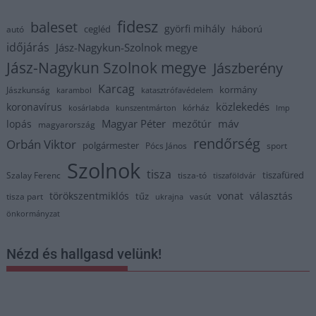
fidesz
baleset
györfi mihály
cegléd
háború
autó
időjárás
Jász-Nagykun-Szolnok megye
Jász-Nagykun Szolnok megye
Jászberény
Karcag
kormány
Jászkunság
karambol
katasztrófavédelem
közlekedés
koronavírus
kórház
kosárlabda
kunszentmárton
lmp
Magyar Péter
máv
lopás
mezőtúr
magyarország
rendőrség
Orbán Viktor
polgármester
Pócs János
sport
Szolnok
tisza
tiszafüred
Szalay Ferenc
tisza-tó
tiszaföldvár
törökszentmiklós
vonat
választás
tűz
tisza part
vasút
ukrajna
önkormányzat
Nézd és hallgasd velünk!