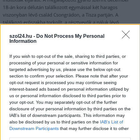
18-án kora délután találkozott egymással két haragos
viszonyban lévő család Csongrádon, a Tisza partján. A
találkozó erőszakba torkollt, a résztvevők a náluk lévő
golfütőkkel és fejszenyelekkel ütötték-verték egymást, többen
szol24.hu -
Do Not Process My Personal
könnyű, egy férfi pedig súlyos sérülést szenvedett a
Information
verekedésben. A rendőrök három férfit és három nőt elfogtak
és előállítottak a Csongrádi Rendőrkapitányságra, ahol
If you wish to opt-out of the sale, sharing to third parties, or
gyanúsítottként kihallgatták őket. Ellenük csoportosan
processing of your personal or sensitive information for
elkövetett garázdaság és súlyos testi…
targeted advertising by us, please use the below opt-out
section to confirm your selection. Please note that after your
TOVÁBB OLVASOM
opt-out request is processed you may continue seeing
interest-based ads based on personal information utilized by
,
,
,
,
Kék hírek
us or personal information disclosed to third parties prior to
csongrád
fejszenyél
golfütő
haragosok
két család
your opt-out. You may separately opt-out of the further
disclosure of your personal information by third parties on the
IAB’s list of downstream participants. This information may
also be disclosed by us to third parties on the
IAB’s List of
Downstream Participants
that may further disclose it to other
third parties.