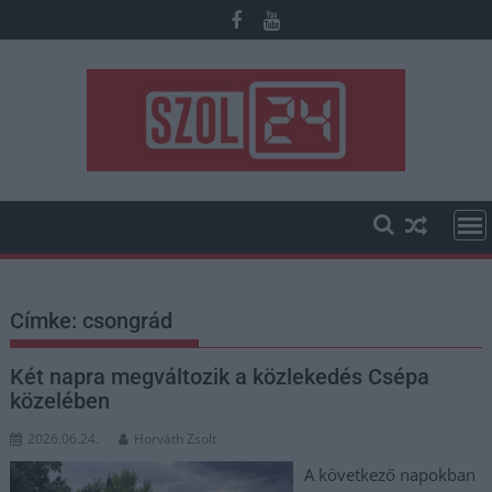
Skip
to
content
Címke:
csongrád
Két napra megváltozik a közlekedés Csépa
közelében
2026.06.24.
Horváth Zsolt
A következő napokban