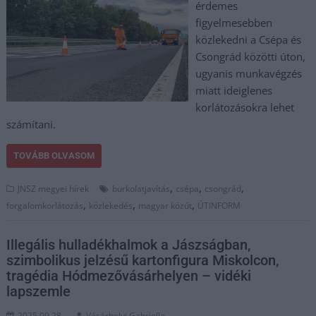
érdemes
figyelmesebben
közlekedni a Csépa és
Csongrád közötti úton,
ugyanis munkavégzés
miatt ideiglenes
korlátozásokra lehet
számítani.
TOVÁBB OLVASOM
,
,
,
JNSZ megyei hírek
burkolatjavítás
csépa
csongrád
,
,
,
forgalomkorlátozás
közlekedés
magyar közút
ÚTINFORM
Illegális hulladékhalmok a Jászságban,
szimbolikus jelzésű kartonfigura Miskolcon,
tragédia Hódmezővásárhelyen – vidéki
lapszemle
2025.09.28.
Vásárhelyi Gabriella