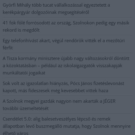
Györfi Mihály több tucat vállalkozással egyeztetett a
kerékpárgyár dolgozóinak megsegítéséről
41 fok fölé forrósodott az ország, Szolnokon pedig egy másik
rekord is megdőlt
Egy telefonhívást akart, végül rendőrök vitték el a mezőtúri
férfit
A Tisza kormány minisztere újabb nagy változásokról döntött
a közoktatásban – például az iskolaigazgatók visszakapják
munkáltatói jogaikat
Sok volt az igazolatlan hiányzás, Pócs János fizetéslevonást
kapott, más fideszesek még kevesebbet vittek haza
A Szolnok megyei gazdák nagyon nem akarták a JÉGER
további üzemeltetését
Csendélet 5.0: alig balesetveszélyes lépcső és remek
állapotban levő buszmegálló mutatja, hogy Szolnok mennyire
élhető város