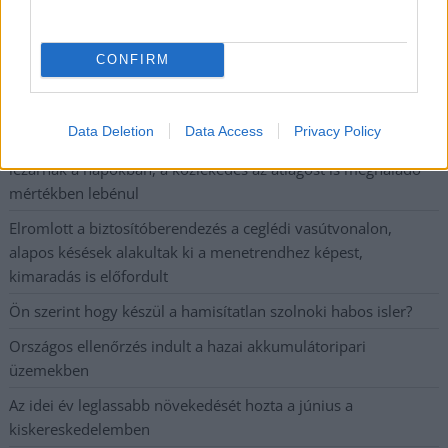
Már magasabb szinten is nyomoznak Szijjártó
büntetőügyében, vesztegetés miatt 3 év letöltendőt kaphat és
ez csak az egyik botrány
CONFIRM
Problémák egész Jász-Nagykun-Szolnok megyében: egyre
több otthoni kútból fogy ki a víz
Data Deletion
Data Access
Privacy Policy
Szolnokon egy kulcsfontosságú körforgalmat részlegesen
lezárnak a napokban, a közlekedés az átlagost is meghaladó
mértékben lebénul
Elromlott a biztosítóberendezés a ceglédi vasútvonalon,
alapos késések alakultak ki a menetrendhez képest,
kimaradás is előfordult
Ön szerint hogy készül a hamisítatlan szolnoki habos isler?
Országos ellenőrzés indult a hazai akkumulátoripari
üzemekben
Az idei év leglassabb növekedését hozta a június a
kiskereskedelemben