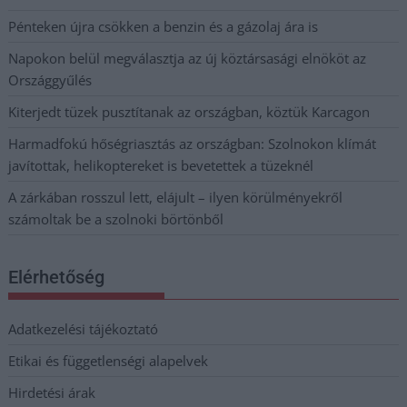
Pénteken újra csökken a benzin és a gázolaj ára is
Napokon belül megválasztja az új köztársasági elnököt az
Országgyűlés
Kiterjedt tüzek pusztítanak az országban, köztük Karcagon
Harmadfokú hőségriasztás az országban: Szolnokon klímát
javítottak, helikoptereket is bevetettek a tüzeknél
A zárkában rosszul lett, elájult – ilyen körülményekről
számoltak be a szolnoki börtönből
Elérhetőség
Adatkezelési tájékoztató
Etikai és függetlenségi alapelvek
Hirdetési árak