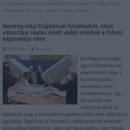
,
,
,
,
,
,
bihar
Hepatitis A
heves
hódmezővásárhely
lapszemle
Magyar Péter
,
,
,
,
médiaajánló
Pécs pride
szabolcs
Szolnok
veszprém
Nemrég még Szijjártóval fotózkodott, most
választási csalás miatt vádat emeltek a Fidesz
képviselője ellen
2025.01.06.
Kiss Lajos
Bár Magyarországon
egyre többeknek van
elegük abból, hogy a
kormányoldalon
semminek nincs
következménye, egy-
két apróbb eset
mégiscsak akad. És
lepődjünk meg, a szomszéd megyében történt eset vádlottja is
egy hölgy. Úgy tűnik, a Fidesznél a nőket az elmúlt években
könnyebben feláldozzák, elég csak Varga Juditra, vagy Novák