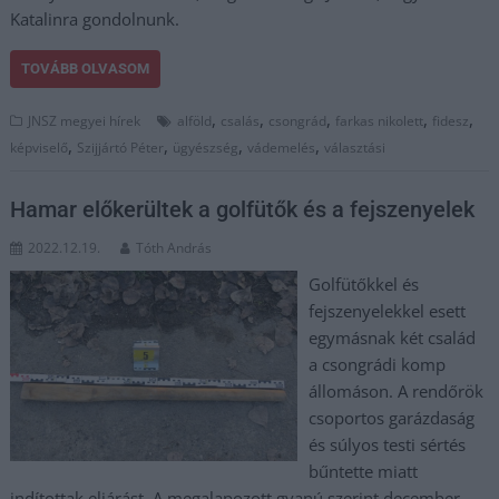
Katalinra gondolnunk.
TOVÁBB OLVASOM
,
,
,
,
,
JNSZ megyei hírek
alföld
csalás
csongrád
farkas nikolett
fidesz
,
,
,
,
képviselő
Szijjártó Péter
ügyészség
vádemelés
választási
Hamar előkerültek a golfütők és a fejszenyelek
2022.12.19.
Tóth András
Golfütőkkel és
fejszenyelekkel esett
egymásnak két család
a csongrádi komp
állomáson. A rendőrök
csoportos garázdaság
és súlyos testi sértés
bűntette miatt
indítottak eljárást. A megalapozott gyanú szerint december