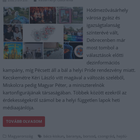
Hódmezővásárhely
városa gyász és
igazságtalanság
színterévé vált,
Debrecenben már
most tombol a
választások előtti
dezinformációs
kampány, míg Pécsett áll a bál a helyi Pride rendezvény miatt.
Kecskemétre Kéri László vitt magával a változás szeléből,
Miskolcra pedig Magyar Péter, a miniszterelnök
kartonfigurájának társaságában. Többek között ezekről az
érdekességekről számol be a helyi független lapok heti
médiaajánlója.
TOVÁBB OLVASOM
,
,
,
,
Magyarország
bács-kiskun
baranya
borsod
csongrád
hajdú-