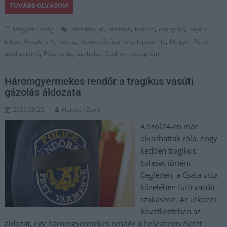
TOVÁBB OLVASOM
,
,
,
,
Magyarország
bács-kiskun
baranya
borsod
csongrád
hajdú-
,
,
,
,
,
,
bihar
Hepatitis A
heves
hódmezővásárhely
lapszemle
Magyar Péter
,
,
,
,
médiaajánló
Pécs pride
szabolcs
Szolnok
veszprém
Háromgyermekes rendőr a tragikus vasúti
gázolás áldozata
2025.09.25.
Horváth Zsolt
A Szol24-en már
olvashattak róla, hogy
kedden tragikus
baleset történt
Cegléden, a Csata utca
közelében futó vasúti
szakaszon. Az ütközés
következtében az
áldozat, egy háromgyermekes rendőr a helyszínen életét