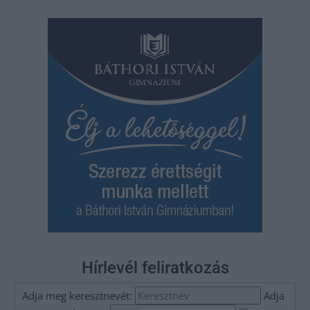
Hírlevél feliratkozás
Adja meg keresztnevét:
Adja