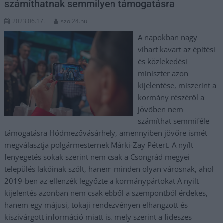
számíthatnak semmilyen támogatásra
2023.06.17.
szol24.hu
A napokban nagy
vihart kavart az építési
és közlekedési
miniszter azon
kijelentése, miszerint a
kormány részéről a
jövőben nem
számíthat semmiféle
támogatásra Hódmezővásárhely, amennyiben jövőre ismét
megválasztja polgármesternek Márki-Zay Pétert. A nyílt
fenyegetés sokak szerint nem csak a Csongrád megyei
település lakóinak szólt, hanem minden olyan városnak, ahol
2019-ben az ellenzék legyőzte a kormánypártokat A nyilt
kijelentés azonban nem csak ebből a szempontból érdekes,
hanem egy májusi, tokaji rendezvényen elhangzott és
kiszivárgott információ miatt is, mely szerint a fideszes