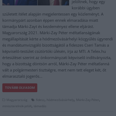
jelöltnek, hogy egy
korábbi ügyben
született ítélet alapján megjelentessen egy közleményt. A
kormánypárt azonban éppen ennek elmaradása miatt
támadja Márki-Zayt és kezdeményez ellene eljárást.
Magyarország 2021. Márki-Zay Péter méltatlanságának
megállapítását kérte a hódmezővásárhelyi közgyűlés ügyrendi
és mandátumvizsgáló bizottságától a fideszes Cseri Tamás a
képviselő-testület csütörtöki ülésén, írja az MTI. A Telex.hu
értesülései szerint az önkormányzati képviselő indítványozta,
hogy a bizottság döntsön arról, Márki-Zay Péter méltatlanná
vált a polgármesteri tisztségre, mert nem tett eleget két, őt
elmarasztaló jogerős…
TOVÁBB OLVASOM
,
,
,
Magyarország
fidesz
hódmezővásárhely
Márki-Zay Péter
,
miniszterelnök-jelölt
támadás