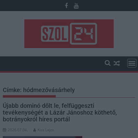
Skip
to
content
Címke:
hódmezővásárhely
Újabb dominó dőlt le, felfüggeszti
tevékenységét a Lázár Jánoshoz köthető,
botrányokról híres portál
2026.07.04.
Kiss Lajos