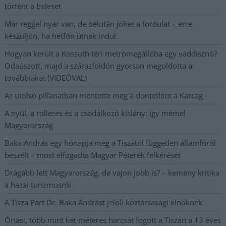
történt a baleset
Már reggel nyár van, de délután jöhet a fordulat – erre
készüljön, ha hétfőn útnak indul
Hogyan került a Kossuth téri metrómegállóba egy vaddisznó?
Odaúszott, majd a szárazföldön gyorsan megoldotta a
továbbiakat (VIDEÓVAL)
Az utolsó pillanatban mentette meg a döntetlent a Karcag
A nyúl, a rolleres és a csodálkozó kislány: így mémel
Magyarország
Baka András egy hónapja még a Tiszától független államfőről
beszélt – most elfogadta Magyar Péterék felkérését
Drágább lett Magyarország, de vajon jobb is? – kemény kritika
a hazai turizmusról
A Tisza Párt Dr. Baka Andrást jelöli köztársasági elnöknek
Óriási, több mint két méteres harcsát fogott a Tiszán a 13 éves