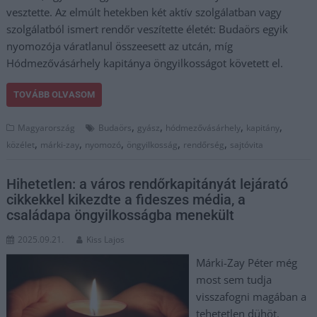
vesztette. Az elmúlt hetekben két aktív szolgálatban vagy
szolgálatból ismert rendőr veszítette életét: Budaörs egyik
nyomozója váratlanul összeesett az utcán, míg
Hódmezővásárhely kapitánya öngyilkosságot követett el.
TOVÁBB OLVASOM
,
,
,
,
Magyarország
Budaörs
gyász
hódmezővásárhely
kapitány
,
,
,
,
,
közélet
márki-zay
nyomozó
öngyilkosság
rendőrség
sajtóvita
Hihetetlen: a város rendőrkapitányát lejárató
cikkekkel kikezdte a fideszes média, a
családapa öngyilkosságba menekült
2025.09.21.
Kiss Lajos
Márki-Zay Péter még
most sem tudja
visszafogni magában a
tehetetlen dühöt.