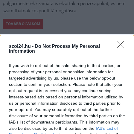
polgármesterek számára is elzárták a pénzcsapokat, és nem
számíthatnak központi támogatásra…
TOVÁBB OLVASOM
,
,
,
Magyarország
hódmezővásárhely
lázár jános
Márki-Zay Péter
,
önkormányzatok
választás
szol24.hu -
Do Not Process My Personal
Information
Pásztó-Hatvan-Jászberény tram-train? Miért
If you wish to opt-out of the sale, sharing to third parties, or
ne!
processing of your personal or sensitive information for
targeted advertising by us, please use the below opt-out
2022.12.25.
Tóth András
section to confirm your selection. Please note that after your
Érdekes javaslattal állt
opt-out request is processed you may continue seeing
elő a
interest-based ads based on personal information utilized by
hevesivasutak.blog.hu.
us or personal information disclosed to third parties prior to
A Hódmezővásárhely-
your opt-out. You may separately opt-out of the further
disclosure of your personal information by third parties on the
Szeged tram-train
IAB’s list of downstream participants. This information may
mintájára Pásztó-
also be disclosed by us to third parties on the
IAB’s List of
Hatvan-Jászberény