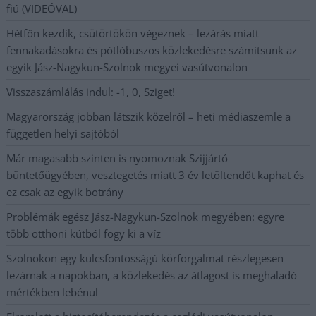
fiú (VIDEÓVAL)
Hétfőn kezdik, csütörtökön végeznek – lezárás miatt
fennakadásokra és pótlóbuszos közlekedésre számítsunk az
egyik Jász-Nagykun-Szolnok megyei vasútvonalon
Visszaszámlálás indul: -1, 0, Sziget!
Magyarország jobban látszik közelről – heti médiaszemle a
független helyi sajtóból
Már magasabb szinten is nyomoznak Szijjártó
büntetőügyében, vesztegetés miatt 3 év letöltendőt kaphat és
ez csak az egyik botrány
Problémák egész Jász-Nagykun-Szolnok megyében: egyre
több otthoni kútból fogy ki a víz
Szolnokon egy kulcsfontosságú körforgalmat részlegesen
lezárnak a napokban, a közlekedés az átlagost is meghaladó
mértékben lebénul