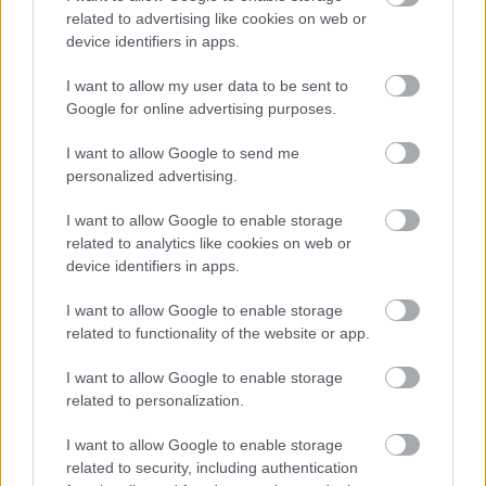
related to advertising like cookies on web or
device identifiers in apps.
15 éves fiú szúrt hasba egy másikat, majd
lefejezéssel fenyegetett egy kiskorút
I want to allow my user data to be sent to
Google for online advertising purposes.
2022.10.14.
Czapkó Dorottya
Letartóztatását
I want to allow Google to send me
indítványozta a
personalized advertising.
Csongrád-Csanád
I want to allow Google to enable storage
Megyei Főügyészség
related to analytics like cookies on web or
annak a 15 éves
device identifiers in apps.
hódmezővásárhelyi
fiúnak, aki
I want to allow Google to enable storage
életveszélyes sérülést
related to functionality of the website or app.
okozott egy helybeli fiatalnak, majd még további három
I want to allow Google to enable storage
személyt is bántalmazott, írja a police.hu. A gyanú szerint a fiú
related to personalization.
szeptember 30-án éjjel, rövid szóváltást követően hasba szúrt
egy másik fiatalt egy hódmezővásárhelyi kisvendéglő előtt. Az
I want to allow Google to enable storage
áldozatát életveszélyes állapotban vitték kórházba, és
related to security, including authentication