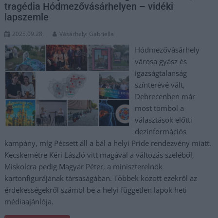
tragédia Hódmezővásárhelyen – vidéki
lapszemle
2025.09.28.
Vásárhelyi Gabriella
Hódmezővásárhely
városa gyász és
igazságtalanság
színterévé vált,
Debrecenben már
most tombol a
választások előtti
dezinformációs
kampány, míg Pécsett áll a bál a helyi Pride rendezvény miatt.
Kecskemétre Kéri László vitt magával a változás szeléből,
Miskolcra pedig Magyar Péter, a miniszterelnök
kartonfigurájának társaságában. Többek között ezekről az
érdekességekről számol be a helyi független lapok heti
médiaajánlója.