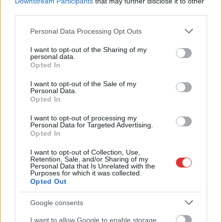
Downstream Participants
that may further disclose it to other
között is hasonló
third parties.
közlekedési megoldást javasol. A blog javaslatot tesz Hatvan
Please note that this website/app uses one or more Google
észak-déli irányú, agglomerációs kötöttpályás
Personal Data Processing Opt Outs
services and may gather and store information including but
tömegközlekedés fejlesztésére, egy Pásztó-Hatvan-Jászberény
not limited to your visit or usage behaviour. You may click to
I want to opt-out of the Sharing of my
ütemes menetrenddel közlekedő tram-train típusú
personal data.
grant or deny consent to Google and its third-party tags to
Opted In
szolgáltatásfejlesztésre. A blog megjegyzi, hogy 2023-ban lesz
use your data for below specified purposes in below Google
150 éves a Hatvan-Szolnok vasútvonal és ugyanezen évben
consent section.
I want to opt-out of the Sale of my
ünnepeljük a „Pest-Besztercebányai Vasút” vasút építési
Personal Data.
Opted In
engedélye kiadásának 160-adik évfordulóját, amelynek része
a Hatvan-Salgótarján vonalszakasz. Hatvan a budapesti
I want to opt-out of processing my
Personal Data for Targeted Advertising.
elővárosi vasúti közlekedés keleti végpontja, Heves megye
Opted In
kapuja, Észak-kelet-Magyarország egyik fontos, földrajzi-
logisztikai szempontból nagyszerű fekvésű, attraktívan
I want to opt-out of Collection, Use,
Retention, Sale, and/or Sharing of my
fejlődő polgárvárosa. A térség észak-déli, kelet-nyugati…
Personal Data that Is Unrelated with the
Purposes for which it was collected.
Opted Out
TOVÁBB OLVASOM
Google consents
,
,
,
,
JNSZ megyei hírek
hatvan
hódmezővásárhely
Jászberény
pásztó
,
szeged
tram-train
I want to allow Google to enable storage