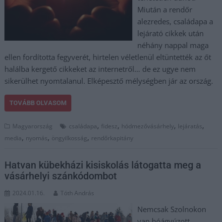
Miután a rendőr
alezredes, családapa a
lejárató cikkek után
néhány nappal maga
ellen fordította fegyverét, hirtelen véletlenül eltüntették az őt
halálba kergető cikkeket az internetről… de ez ugye nem
sikerülhet nyomtalanul. Elképesztő mélységben jár az ország.
TOVÁBB OLVASOM
,
,
,
,
Magyarország
családapa
fidesz
hódmezővásárhely
lejáratás
,
,
,
media
nyomás
öngyilkosság
rendőrkapitány
Hatvan kübekházi kisiskolás látogatta meg a
vásárhelyi szánkódombot
2024.01.16.
Tóth András
Nemcsak Szolnokon
van hóágyúzott