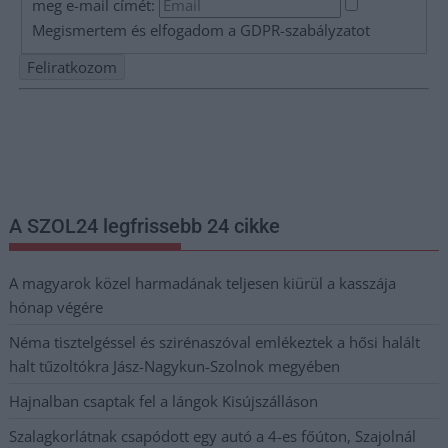
meg e-mail címét:
Megismertem és elfogadom a
GDPR-szabályzat
ot
Nem szeretne lemaradni semmiről? Csak egy kattintás, és hírlevelünk a
legfrissebb információkkal és exkluzív tartalmakkal hétről hétre
postaládájába érkezik!
A SZOL24 legfrissebb 24 cikke
A magyarok közel harmadának teljesen kiürül a kasszája
hónap végére
Néma tisztelgéssel és szirénaszóval emlékeztek a hősi halált
halt tűzoltókra Jász-Nagykun-Szolnok megyében
Hajnalban csaptak fel a lángok Kisújszálláson
Szalagkorlátnak csapódott egy autó a 4-es főúton, Szajolnál