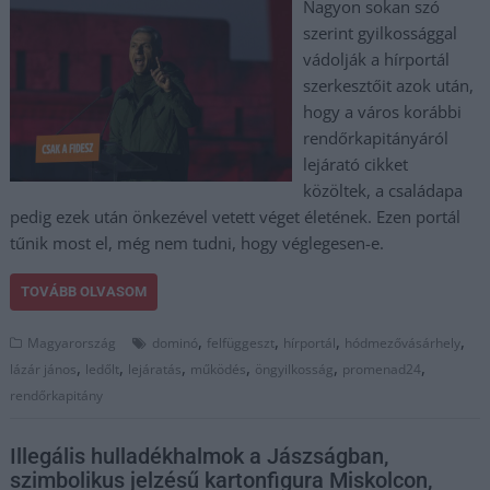
Nagyon sokan szó
szerint gyilkossággal
vádolják a hírportál
szerkesztőit azok után,
hogy a város korábbi
rendőrkapitányáról
lejárató cikket
közöltek, a családapa
pedig ezek után önkezével vetett véget életének. Ezen portál
tűnik most el, még nem tudni, hogy véglegesen-e.
TOVÁBB OLVASOM
,
,
,
,
Magyarország
dominó
felfüggeszt
hírportál
hódmezővásárhely
,
,
,
,
,
,
lázár jános
ledőlt
lejáratás
működés
öngyilkosság
promenad24
rendőrkapitány
Illegális hulladékhalmok a Jászságban,
szimbolikus jelzésű kartonfigura Miskolcon,