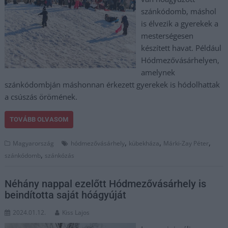
szánkódomb, máshol
is élvezik a gyerekek a
mesterségesen
készített havat. Például
Hódmezővásárhelyen,
amelynek
szánkódombján máshonnan érkezett gyerekek is hódolhattak
a csúszás örömének.
TOVÁBB OLVASOM
,
,
,
Magyarország
hódmezővásárhely
kübekháza
Márki-Zay Péter
,
szánkódomb
szánkózás
Néhány nappal ezelőtt Hódmezővásárhely is
beindította saját hóágyúját
2024.01.12.
Kiss Lajos