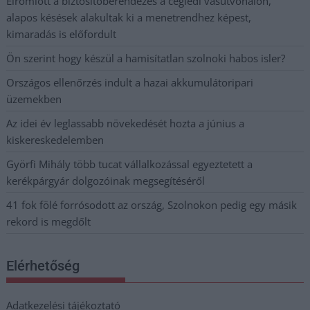
Elromlott a biztosítóberendezés a ceglédi vasútvonalon,
alapos késések alakultak ki a menetrendhez képest,
kimaradás is előfordult
Ön szerint hogy készül a hamisítatlan szolnoki habos isler?
Országos ellenőrzés indult a hazai akkumulátoripari
üzemekben
Az idei év leglassabb növekedését hozta a június a
kiskereskedelemben
Györfi Mihály több tucat vállalkozással egyeztetett a
kerékpárgyár dolgozóinak megsegítéséről
41 fok fölé forrósodott az ország, Szolnokon pedig egy másik
rekord is megdőlt
Elérhetőség
Adatkezelési tájékoztató