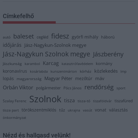
Címkefelhő
fidesz
baleset
györfi mihály
cegléd
háború
autó
időjárás
Jász-Nagykun-Szolnok megye
Jász-Nagykun Szolnok megye
Jászberény
Karcag
kormány
Jászkunság
karambol
katasztrófavédelem
közlekedés
koronavírus
kórház
kosárlabda
kunszentmárton
lmp
Magyar Péter
máv
lopás
mezőtúr
magyarország
rendőrség
Orbán Viktor
polgármester
Pócs János
sport
Szolnok
tisza
tiszafüred
Szalay Ferenc
tisza-tó
tiszaföldvár
törökszentmiklós
vonat
választás
tűz
tisza part
vasút
ukrajna
önkormányzat
Nézd és hallgasd velünk!