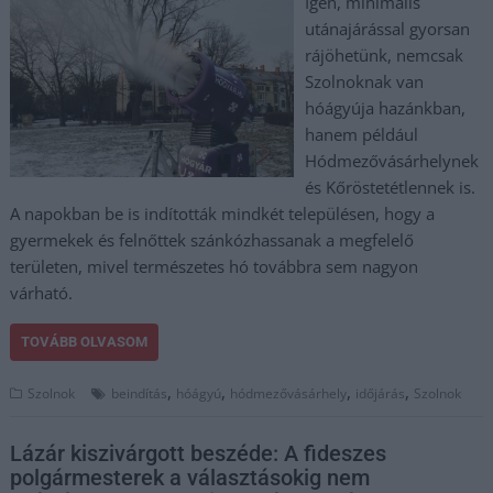
Igen, minimális
utánajárással gyorsan
rájöhetünk, nemcsak
Szolnoknak van
hóágyúja hazánkban,
hanem például
Hódmezővásárhelynek
és Kőröstetétlennek is.
A napokban be is indították mindkét településen, hogy a
gyermekek és felnőttek szánkózhassanak a megfelelő
területen, mivel természetes hó továbbra sem nagyon
várható.
TOVÁBB OLVASOM
,
,
,
,
Szolnok
beindítás
hóágyú
hódmezővásárhely
időjárás
Szolnok
Lázár kiszivárgott beszéde: A fideszes
polgármesterek a választásokig nem