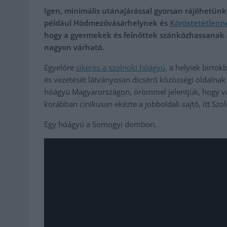
Igen, minimális utánajárással gyorsan rájöhetü
például Hódmezővásárhelynek és
Kőröstetétlenn
hogy a gyermekek és felnőttek szánkózhassanak a
nagyon várható.
Egyelőre
sikeres a szolnoki hóágyú,
a helyiek birtokb
és vezetését látványosan dicsérő közösségi oldalnak
hóágyú Magyarországon, örömmel jelentjük, hogy van
korábban cinikusan ekézte a jobboldali sajtó, itt Sz
Egy hóágyú a Somogyi dombon.