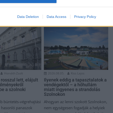
Data Deletion
Data Access
Privacy Policy
Horváth Zsolt
2026.08.05.
Kiss Lajos
osszul lett, elájult
Ilyenek eddig a tapasztalatok a
rülményekről
vendégektől – a hőhullám
be a szolnoki
miatt ingyenes a strandolás
Szolnokon
bb büntetés-végrehajtási
Ahogyan az lenni szokott Szolnokon,
is hasonló panaszok
nem egységesen fogadják a helyiek