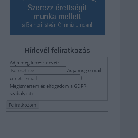
Hírlevél feliratkozás
Adja meg keresztnevét:
Adja meg e-mail
címét:
Megismertem és elfogadom a
GDPR-
szabályzat
ot
Nem szeretne lemaradni semmiről? Csak egy kattintás, és
hírlevelünk a legfrissebb információkkal és exkluzív
tartalmakkal hétről hétre postaládájába érkezik!