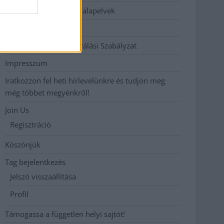
Etikai és függetlenségi alapelvek
Hirdetési árak
Hozzászólási és Moderálási Szabályzat
Impresszum
Iratkozzon fel heti hírlevelünkre és tudjon meg
még többet megyénkről!
Join Us
Regisztráció
Köszönjük
Tag bejelentkezés
Jelszó visszaállítása
Profil
Támogassa a független helyi sajtót!