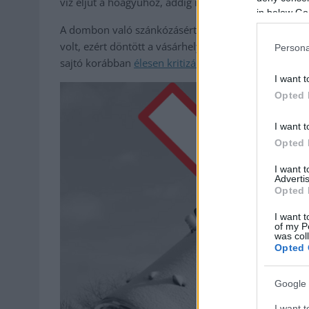
víz eljut a hóágyúhoz, addig is hűljön” – magyarázt
in below Go
A dombon való szánkózásért nem kérnek el pénzt. H
volt, ezért döntött a vásárhelyi vezetés amellett, h
Persona
sajtó korábban
élesen kritizálta
a beszerzést. Forrás
I want t
Opted 
I want t
Opted 
I want 
Advertis
Opted 
I want t
of my P
was col
Opted 
Google 
I want t