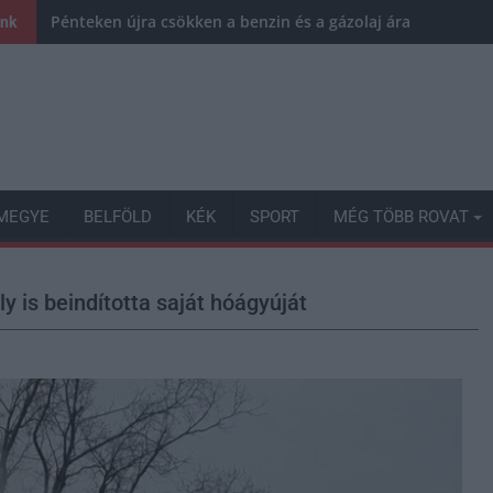
Pénteken újra csökken a benzin és a gázolaj ára is
ink
MEGYE
BELFÖLD
KÉK
SPORT
MÉG TÖBB ROVAT
 is beindította saját hóágyúját