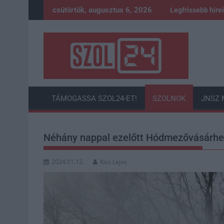
Skip
csütörtök, augusztus 6, 2026
Legfrissebb híre
to
content
TÁMOGASSA SZOL24-ET!
SZOLNOK
JNSZ 
Néhány nappal ezelőtt Hódmezővásárhely
2024.01.12.
Kiss Lajos