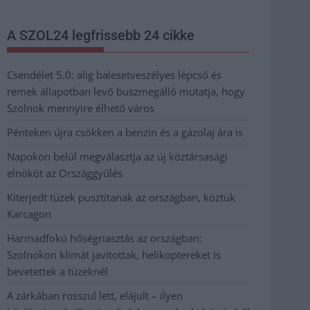
A SZOL24 legfrissebb 24 cikke
Csendélet 5.0: alig balesetveszélyes lépcső és
remek állapotban levő buszmegálló mutatja, hogy
Szolnok mennyire élhető város
Pénteken újra csökken a benzin és a gázolaj ára is
Napokon belül megválasztja az új köztársasági
elnököt az Országgyűlés
Kiterjedt tüzek pusztítanak az országban, köztük
Karcagon
Harmadfokú hőségriasztás az országban:
Szolnokon klímát javítottak, helikoptereket is
bevetettek a tüzeknél
A zárkában rosszul lett, elájult – ilyen