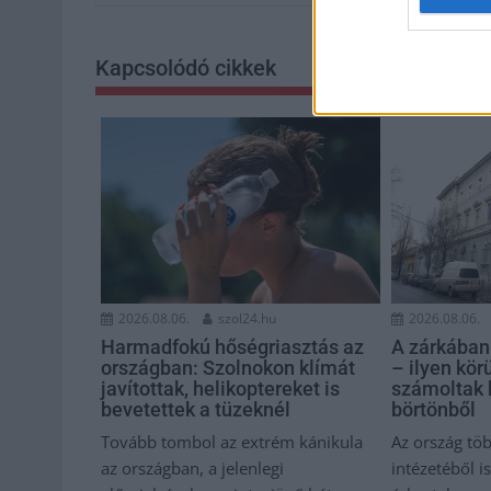
Kapcsolódó cikkek
2026.08.06.
szol24.hu
2026.08.06.
Harmadfokú hőségriasztás az
A zárkában r
országban: Szolnokon klímát
– ilyen kö
javítottak, helikoptereket is
számoltak 
bevetettek a tüzeknél
börtönből
Tovább tombol az extrém kánikula
Az ország tö
az országban, a jelenlegi
intézetéből 