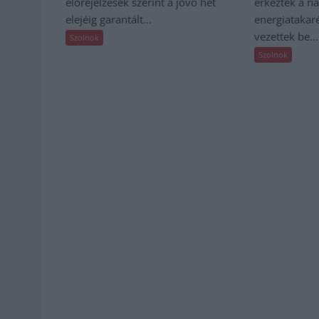
előrejelzések szerint a jövő hét
érkeztek a n
elejéig garantált...
energiatakar
vezettek be...
Szolnok
Szolnok