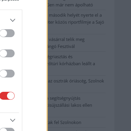
fák többsége szakszerűen már nem ápolható
A MÚOSZ sajtódíjának második helyét nyerte el a
Borsod24 és a Paraméter közös riportfilmje a Sajó
szennyezéséről
Tánccal, zeneszóval és vásárral telik meg
Jászberény, indul a Csángó Fesztivál
Meghosszabbított hőségriasztás és
vízkorlátozások, a mezőtúri kórházban leállt a
klíma
Átszervezi működését az osztrák óriáscég, Szolnok
is érintett
Tragédiába torkollott a segítségnyújtás
elmulasztása, három kisújszállási lakos ellen
emeltek vádat
Hatalmas lángok csaptak fel Szolnokon