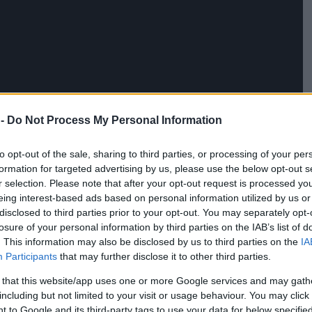
 -
Do Not Process My Personal Information
er háta mögött kedden hajnali 5 után kezdték el összeszerelni
to opt-out of the sale, sharing to third parties, or processing of your per
 a havat,
írja a HódPress
.
formation for targeted advertising by us, please use the below opt-out s
r selection. Please note that after your opt-out request is processed y
 a héten, ugyanis tél van, a tartósan hideg idő pedig kedvez a
eing interest-based ads based on personal information utilized by us or
ja a vizet egy tartályból, és úgy állították fel a 11,5
disclosed to third parties prior to your opt-out. You may separately opt-
lamint a hosszú vezetékben haladva a műhó-készítő géphez érve
losure of your personal information by third parties on the IAB’s list of
. This information may also be disclosed by us to third parties on the
IA
Participants
that may further disclose it to other third parties.
ént akár 20 köbméternyi vizet is átengedni magán, ebből
rt ilyen hosszú, mert a tartályt nem akartuk az utcán
 that this website/app uses one or more Google services and may gath
including but not limited to your visit or usage behaviour. You may click 
szivattyúja hangja se zavarja a közelben élőket, másrészt míg a
 to Google and its third-party tags to use your data for below specifi