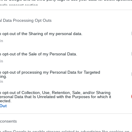
a a portálnak Gyöngyösi Ferenc alpolgármester.
ogle consent section.
ó sem az utóbbi esztendőkben, sem ezen a télen nem igazán
ogy beszereznek néhány millióért egy hóágyút. A kormányközeli
l Data Processing Opt Outs
:
Szegeder.hu.
o opt-out of the Sharing of my personal data.
In
o opt-out of the Sale of my Personal Data.
In
to opt-out of processing my Personal Data for Targeted
ing.
In
o opt-out of Collection, Use, Retention, Sale, and/or Sharing
ersonal Data that Is Unrelated with the Purposes for which it
lected.
Out
consents
o allow Google to enable storage related to advertising like cookies on