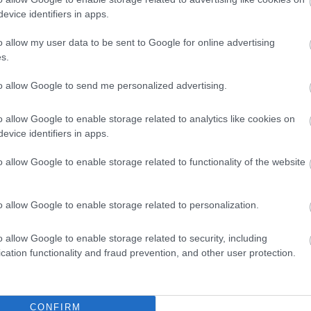
evice identifiers in apps.
o allow my user data to be sent to Google for online advertising
s.
to allow Google to send me personalized advertising.
o allow Google to enable storage related to analytics like cookies on
evice identifiers in apps.
celődő jobboldali cikkből
o allow Google to enable storage related to functionality of the website
n az időszakban, amikor a Hetényi Géza kórházzal
ártak be, illetve váltottak csökkentett módra a
o allow Google to enable storage related to personalization.
o allow Google to enable storage related to security, including
,
Szolnok
cation functionality and fraud prevention, and other user protection.
Szívmelengető történet Jászberényből, nem halt még ki a
becsületesség
CONFIRM