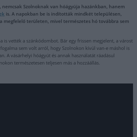
nk, nemcsak Szolnoknak van hóágyúja hazánkban, hanem
ek
is. A napokban be is indították mindkét településen,
 megfelelő területen, mivel természetes hó továbbra sem
a is vették a szánkódombot. Bár egy frissen megjelent, a várost
 fogalma sem volt arról, hogy Szolnokon kívül van-e máshol is
. A vásárhelyi hóágyút és annak használatát ráadásul
olnokon természetesen teljesen más a hozzáállás.