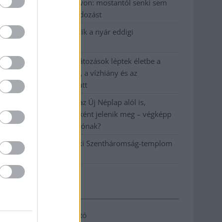
Vízitraffipax a Tisza-tavon: mostantól senki sem
úszhatja meg a száguldozást
Szolnokra is megérkezik a nyár eddigi
legkeményebb napja
Már Szolnokon is korlátozások léptek életbe a
tartós hatalmas hőség, a vízhiány és az
áramtakarékosság miatt
A NER kihúzta a talajt az Új Néplap alól is,
immáron csak hetilapként jelenik meg – végképp
vége a nyomtatott sajtónak?
Befejeződött a szolnoki Szentháromság-templom
felújítása
Elérhetőség
Adatkezelési tájékoztató