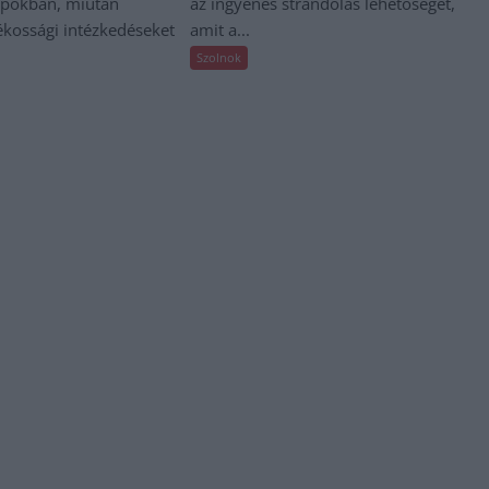
apokban, miután
az ingyenes strandolás lehetőségét,
ékossági intézkedéseket
amit a...
Szolnok