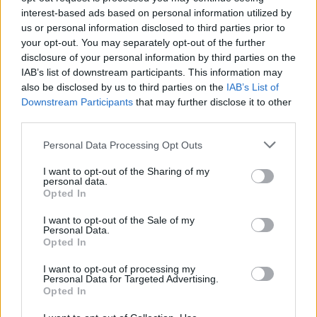
a Paraméter közös riportfilmje a Sajó szennyezéséről
interest-based ads based on personal information utilized by
us or personal information disclosed to third parties prior to
Tánccal, zeneszóval és vásárral telik meg Jászberény, indul a
your opt-out. You may separately opt-out of the further
Csángó Fesztivál
disclosure of your personal information by third parties on the
IAB’s list of downstream participants. This information may
Meghosszabbított hőségriasztás és vízkorlátozások, a
also be disclosed by us to third parties on the
IAB’s List of
mezőtúri kórházban leállt a klíma
Downstream Participants
that may further disclose it to other
Átszervezi működését az osztrák óriáscég, Szolnok is érintett
third parties.
Tragédiába torkollott a segítségnyújtás elmulasztása, három
Please note that this website/app uses one or more Google
Personal Data Processing Opt Outs
services and may gather and store information including but
kisújszállási lakos ellen emeltek vádat
not limited to your visit or usage behaviour. You may click to
I want to opt-out of the Sharing of my
personal data.
Hatalmas lángok csaptak fel Szolnokon
grant or deny consent to Google and its third-party tags to
Opted In
use your data for below specified purposes in below Google
Vízitraffipax a Tisza-tavon: mostantól senki sem úszhatja meg
consent section.
I want to opt-out of the Sale of my
a száguldozást
Personal Data.
Opted In
Szolnokra is megérkezik a nyár eddigi legkeményebb napja
I want to opt-out of processing my
Már Szolnokon is korlátozások léptek életbe a tartós hatalmas
Personal Data for Targeted Advertising.
hőség, a vízhiány és az áramtakarékosság miatt
Opted In
A NER kihúzta a talajt az Új Néplap alól is, immáron csak