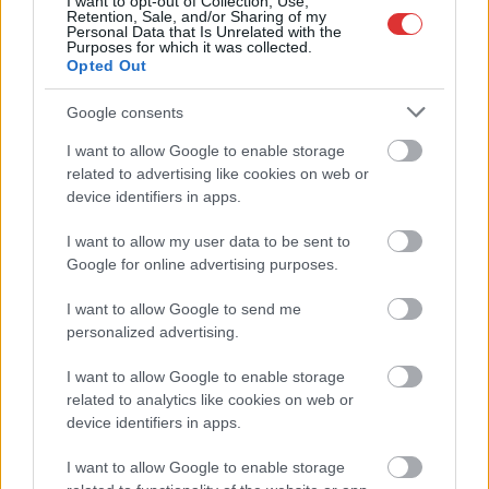
I want to opt-out of Collection, Use,
Retention, Sale, and/or Sharing of my
hetilapként jelenik meg – végképp vége a nyomtatott
Personal Data that Is Unrelated with the
Purposes for which it was collected.
sajtónak?
Opted Out
Befejeződött a szolnoki Szentháromság-templom felújítása
Google consents
Szimfonikus köntösben tért vissza a Queen világa a fővárosba
I want to allow Google to enable storage
Ilyen, amikor „fél” a Tisza – a durva csapadékhiány nagyon
related to advertising like cookies on web or
meglátszik
device identifiers in apps.
Lehet, hogy mégis megússzuk Paks teljes leállítását, némileg
I want to allow my user data to be sent to
emelkedett a vízszint (VIDEÓVAL)
Google for online advertising purposes.
Tugyi Zétény ezüstérmet szerzett a bakui U17-es birkózó-
I want to allow Google to send me
világbajnokságon
personalized advertising.
Jászberényben is korlátozásokat vezetnek be
I want to allow Google to enable storage
Átfogó országos ellenőrzés indult a hazai akkumulátoripari
related to analytics like cookies on web or
üzemekben
device identifiers in apps.
A Tisza visszahúzódott, és évszázadok óta nem látott
I want to allow Google to enable storage
maradványok kerültek elő