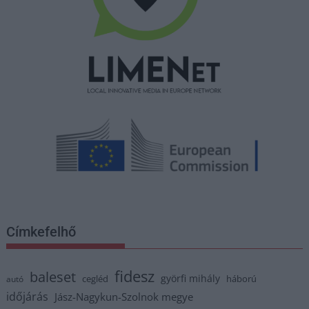
Címkefelhő
fidesz
baleset
györfi mihály
cegléd
háború
autó
időjárás
Jász-Nagykun-Szolnok megye