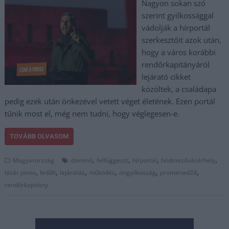
Nagyon sokan szó
szerint gyilkossággal
vádolják a hírportál
szerkesztőit azok után,
hogy a város korábbi
rendőrkapitányáról
lejárató cikket
közöltek, a családapa
pedig ezek után önkezével vetett véget életének. Ezen portál
tűnik most el, még nem tudni, hogy véglegesen-e.
TOVÁBB OLVASOM
,
,
,
,
Magyarország
dominó
felfüggeszt
hírportál
hódmezővásárhely
,
,
,
,
,
,
lázár jános
ledőlt
lejáratás
működés
öngyilkosság
promenad24
rendőrkapitány