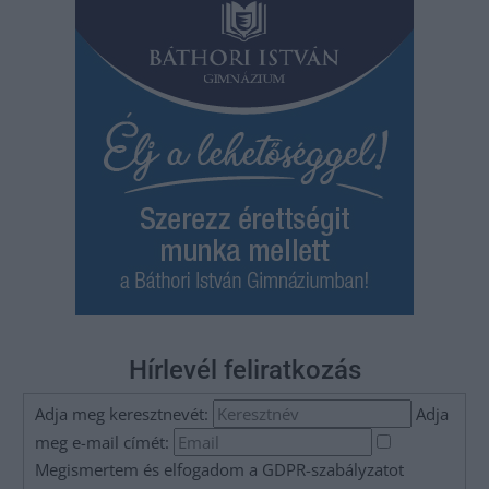
Hírlevél feliratkozás
Adja meg keresztnevét:
Adja
meg e-mail címét:
Megismertem és elfogadom a
GDPR-szabályzat
ot