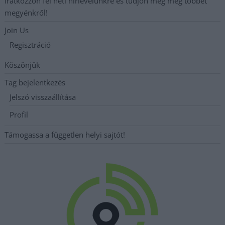
Iratkozzon fel heti hírlevelünkre és tudjon meg még többet
megyénkről!
Join Us
Regisztráció
Köszönjük
Tag bejelentkezés
Jelszó visszaállítása
Profil
Támogassa a független helyi sajtót!