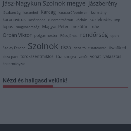
Jász-Nagykun Szolnok megye
Jászberény
Karcag
kormány
Jászkunság
karambol
katasztrófavédelem
közlekedés
koronavírus
kórház
kosárlabda
kunszentmárton
lmp
Magyar Péter
máv
lopás
mezőtúr
magyarország
rendőrség
Orbán Viktor
polgármester
Pócs János
sport
Szolnok
tisza
tiszafüred
Szalay Ferenc
tisza-tó
tiszaföldvár
törökszentmiklós
vonat
választás
tűz
tisza part
vasút
ukrajna
önkormányzat
Nézd és hallgasd velünk!