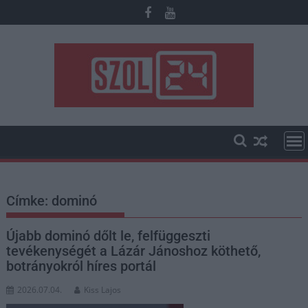
Skip
to
content
Címke:
dominó
Újabb dominó dőlt le, felfüggeszti
tevékenységét a Lázár Jánoshoz köthető,
botrányokról híres portál
2026.07.04.
Kiss Lajos