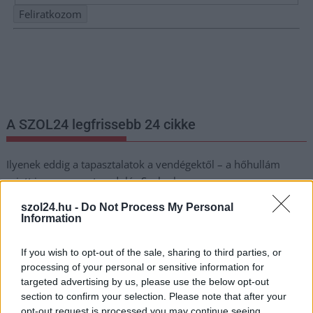
Nem szeretne lemaradni semmiről? Csak egy kattintás, és hírlevelünk a
legfrissebb információkkal és exkluzív tartalmakkal hétről hétre
postaládájába érkezik!
A SZOL24 legfrissebb 24 cikke
Ilyenek eddig a tapasztalatok a vendégektől – a hőhullám
miatt ingyenes a strandolás Szolnokon
Nem biztató: a hétvégi kisebb felfrissülés után jövő héten
szol24.hu -
Do Not Process My Personal
Information
megint visszatér a forróság, újra rekkenő hőség jön, akár 38
fokokkal
If you wish to opt-out of the sale, sharing to third parties, or
Közzétették a szakértői állásfoglalást, a Fiumei úti fák
processing of your personal or sensitive information for
többsége szakszerűen már nem ápolható
targeted advertising by us, please use the below opt-out
section to confirm your selection. Please note that after your
A MÚOSZ sajtódíjának második helyét nyerte el a Borsod24 és
opt-out request is processed you may continue seeing