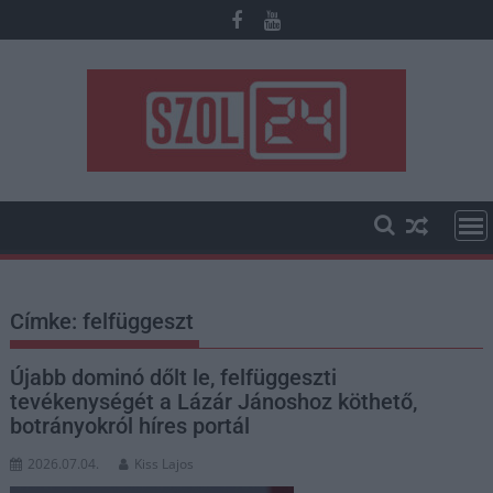
Skip
to
content
Címke:
felfüggeszt
Újabb dominó dőlt le, felfüggeszti
tevékenységét a Lázár Jánoshoz köthető,
botrányokról híres portál
2026.07.04.
Kiss Lajos