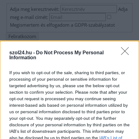
Adja meg keresztnevét:
Adja
meg e-mail címét:
Megismertem és elfogadom a
GDPR-szabályzat
ot
Nem szeretne lemaradni semmiről? Csak egy kattintás, és hírlevelünk a
szol24.hu -
Do Not Process My Personal
legfrissebb információkkal és exkluzív tartalmakkal hétről hétre
Information
postaládájába érkezik!
If you wish to opt-out of the sale, sharing to third parties, or
processing of your personal or sensitive information for
A SZOL24 legfrissebb 24 cikke
targeted advertising by us, please use the below opt-out
section to confirm your selection. Please note that after your
opt-out request is processed you may continue seeing
A Tisza kormány minisztere újabb nagy változásokról döntött
interest-based ads based on personal information utilized by
a közoktatásban – például az iskolaigazgatók visszakapják
us or personal information disclosed to third parties prior to
munkáltatói jogaikat
your opt-out. You may separately opt-out of the further
disclosure of your personal information by third parties on the
Sok volt az igazolatlan hiányzás, Pócs János fizetéslevonást
IAB’s list of downstream participants. This information may
kapott, más fideszesek még kevesebbet vittek haza
also be disclosed by us to third parties on the
IAB’s List of