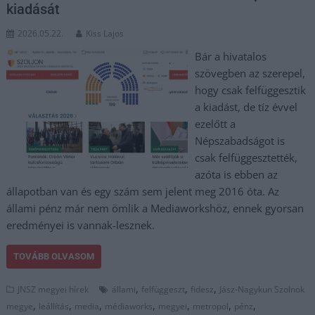
kiadását
2026.05.22.
Kiss Lajos
Bár a hivatalos
szövegben az szerepel,
hogy csak felfüggesztik
a kiadást, de tíz évvel
ezelőtt a
Népszabadságot is
csak felfüggesztették,
azóta is ebben az
állapotban van és egy szám sem jelent meg 2016 óta. Az
állami pénz már nem ömlik a Mediaworkshöz, ennek gyorsan
eredményei is vannak-lesznek.
TOVÁBB OLVASOM
,
,
,
JNSZ megyei hírek
állami
felfüggeszt
fidesz
Jász-Nagykun Szolnok
,
,
,
,
,
,
,
megye
leállítás
media
médiaworks
megyei
metropol
pénz