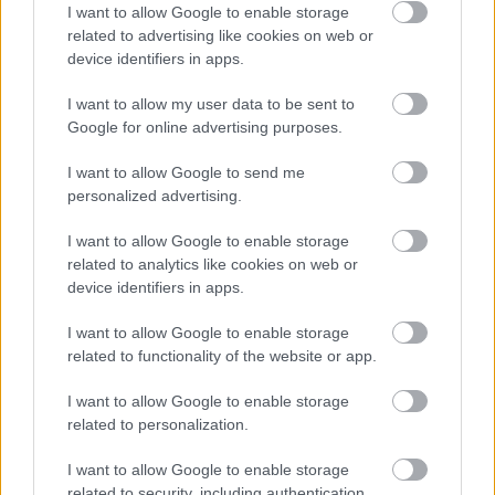
I want to allow Google to enable storage
A polgármester a szolnoki cégekhez fordult: több száz
related to advertising like cookies on web or
elbocsátott dolgozón segítene
device identifiers in apps.
Csődbe ment a tószegi Accell Hunland, a hazai
I want to allow my user data to be sent to
kerékpárgyártás meghatározó szereplője
Google for online advertising purposes.
Egyszer fent, egyszer lent, így festett a Duna a két évvel
I want to allow Google to send me
ezelőtti árvíz idején és így most – fotógyűjtemény
personalized advertising.
ugyanazokból a szögekből
I want to allow Google to enable storage
Ilyenek eddig a tapasztalatok a vendégektől – a hőhullám
related to analytics like cookies on web or
miatt ingyenes a strandolás Szolnokon
device identifiers in apps.
Nem biztató: a hétvégi kisebb felfrissülés után jövő héten
I want to allow Google to enable storage
megint visszatér a forróság, újra rekkenő hőség jön, akár 38
related to functionality of the website or app.
fokokkal
I want to allow Google to enable storage
Közzétették a szakértői állásfoglalást, a Fiumei úti fák
related to personalization.
többsége szakszerűen már nem ápolható
I want to allow Google to enable storage
A MÚOSZ sajtódíjának második helyét nyerte el a Borsod24 és
related to security, including authentication