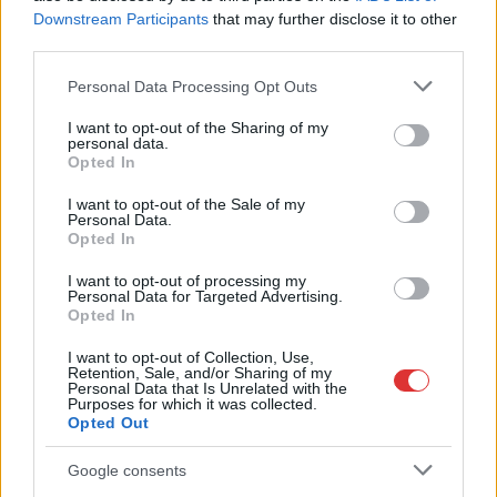
Downstream Participants
that may further disclose it to other
A Szolnok megyei gazdák nagyon nem akarták a JÉGER
third parties.
további üzemeltetését
Please note that this website/app uses one or more Google
Personal Data Processing Opt Outs
Csendélet 5.0: alig balesetveszélyes lépcső és remek
services and may gather and store information including but
állapotban levő buszmegálló mutatja, hogy Szolnok mennyire
not limited to your visit or usage behaviour. You may click to
I want to opt-out of the Sharing of my
personal data.
élhető város
grant or deny consent to Google and its third-party tags to
Opted In
use your data for below specified purposes in below Google
Pénteken újra csökken a benzin és a gázolaj ára is
consent section.
I want to opt-out of the Sale of my
Personal Data.
Napokon belül megválasztja az új köztársasági elnököt az
Opted In
Országgyűlés
I want to opt-out of processing my
Kiterjedt tüzek pusztítanak az országban, köztük Karcagon
Personal Data for Targeted Advertising.
Opted In
Harmadfokú hőségriasztás az országban: Szolnokon klímát
javítottak, helikoptereket is bevetettek a tüzeknél
I want to opt-out of Collection, Use,
Retention, Sale, and/or Sharing of my
Personal Data that Is Unrelated with the
A zárkában rosszul lett, elájult – ilyen körülményekről
Purposes for which it was collected.
számoltak be a szolnoki börtönből
Opted Out
Váratlan fennakadás borította fel a Szolnok–Kecskemét
Google consents
vasútvonal közlekedését