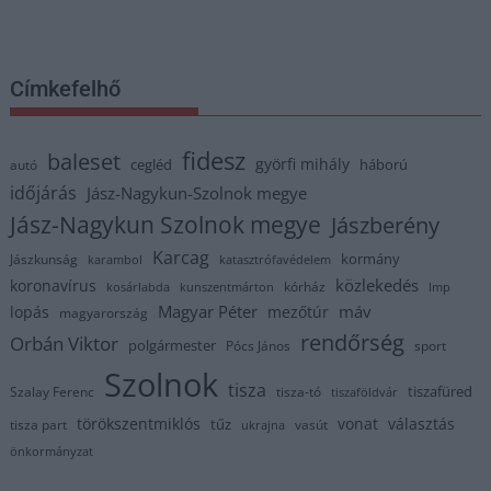
Címkefelhő
fidesz
baleset
györfi mihály
cegléd
háború
autó
időjárás
Jász-Nagykun-Szolnok megye
Jász-Nagykun Szolnok megye
Jászberény
Karcag
kormány
Jászkunság
karambol
katasztrófavédelem
közlekedés
koronavírus
kórház
kosárlabda
kunszentmárton
lmp
Magyar Péter
máv
lopás
mezőtúr
magyarország
rendőrség
Orbán Viktor
polgármester
Pócs János
sport
Szolnok
tisza
tiszafüred
Szalay Ferenc
tisza-tó
tiszaföldvár
törökszentmiklós
vonat
választás
tűz
tisza part
vasút
ukrajna
önkormányzat