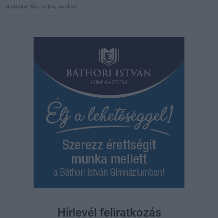
,
,
propaganda
sajto
szoljon
Hírlevél feliratkozás