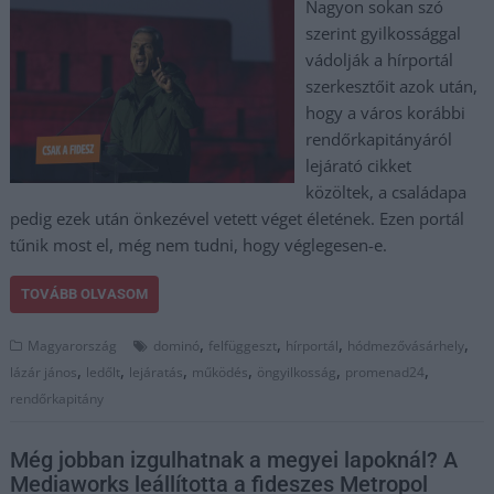
Nagyon sokan szó
szerint gyilkossággal
vádolják a hírportál
szerkesztőit azok után,
hogy a város korábbi
rendőrkapitányáról
lejárató cikket
közöltek, a családapa
pedig ezek után önkezével vetett véget életének. Ezen portál
tűnik most el, még nem tudni, hogy véglegesen-e.
TOVÁBB OLVASOM
,
,
,
,
Magyarország
dominó
felfüggeszt
hírportál
hódmezővásárhely
,
,
,
,
,
,
lázár jános
ledőlt
lejáratás
működés
öngyilkosság
promenad24
rendőrkapitány
Még jobban izgulhatnak a megyei lapoknál? A
Mediaworks leállította a fideszes Metropol