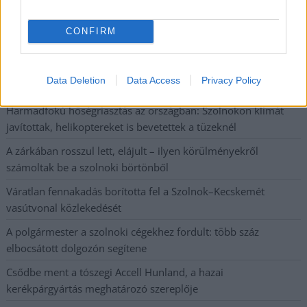
Pénteken újra csökken a benzin és a gázolaj ára is
CONFIRM
Napokon belül megválasztja az új köztársasági elnököt az
Országgyűlés
Data Deletion
Data Access
Privacy Policy
Kiterjedt tüzek pusztítanak az országban, köztük Karcagon
Harmadfokú hőségriasztás az országban: Szolnokon klímát
javítottak, helikoptereket is bevetettek a tüzeknél
A zárkában rosszul lett, elájult – ilyen körülményekről
számoltak be a szolnoki börtönből
Váratlan fennakadás borította fel a Szolnok–Kecskemét
vasútvonal közlekedését
A polgármester a szolnoki cégekhez fordult: több száz
elbocsátott dolgozón segítene
Csődbe ment a tószegi Accell Hunland, a hazai
kerékpárgyártás meghatározó szereplője