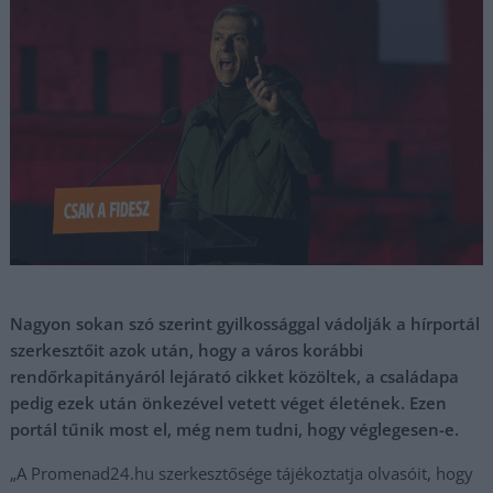
Nagyon sokan szó szerint gyilkossággal vádolják a hírportál
szerkesztőit azok után, hogy a város korábbi
rendőrkapitányáról lejárató cikket közöltek, a családapa
pedig ezek után önkezével vetett véget életének. Ezen
portál tűnik most el, még nem tudni, hogy véglegesen-e.
„A Promenad24.hu szerkesztősége tájékoztatja olvasóit, hogy