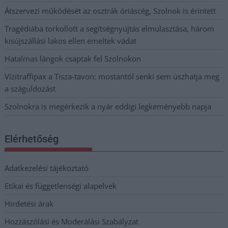
Átszervezi működését az osztrák óriáscég, Szolnok is érintett
Tragédiába torkollott a segítségnyújtás elmulasztása, három
kisújszállási lakos ellen emeltek vádat
Hatalmas lángok csaptak fel Szolnokon
Vízitraffipax a Tisza-tavon: mostantól senki sem úszhatja meg
a száguldozást
Szolnokra is megérkezik a nyár eddigi legkeményebb napja
Elérhetőség
Adatkezelési tájékoztató
Etikai és függetlenségi alapelvek
Hirdetési árak
Hozzászólási és Moderálási Szabályzat