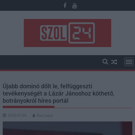
Skip
to
content
Újabb dominó dőlt le, felfüggeszti
tevékenységét a Lázár Jánoshoz köthető,
botrányokról híres portál
2026.07.04.
Kiss Lajos