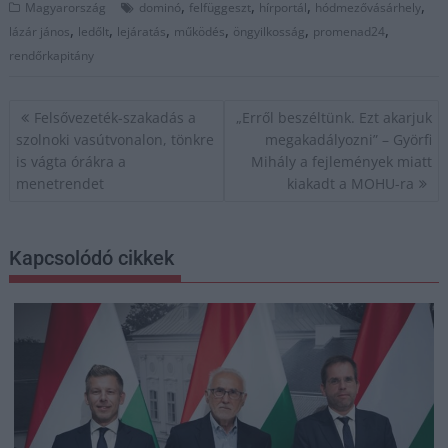
,
,
,
,
Magyarország
dominó
felfüggeszt
hírportál
hódmezővásárhely
,
,
,
,
,
,
lázár jános
ledőlt
lejáratás
működés
öngyilkosság
promenad24
rendőrkapitány
Bejegyzés
Felsővezeték-szakadás a
„Erről beszéltünk. Ezt akarjuk
navigáció
szolnoki vasútvonalon, tönkre
megakadályozni” – Györfi
is vágta órákra a
Mihály a fejlemények miatt
menetrendet
kiakadt a MOHU-ra
Kapcsolódó cikkek