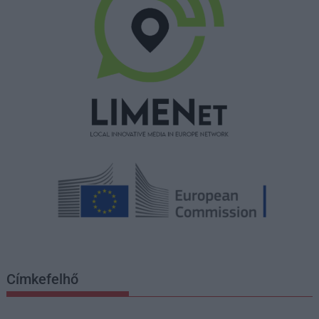
Címkefelhő