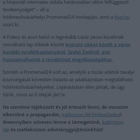
a hírportál internetes oldala határozatlan időre felfüggeszti
tevékenységét” – áll a
hódmezővásárhelyi Promenad24 honlapján, amit a
Hvg.hu
szúrt ki.
A Fidesz és azon belül is leginkább Lázár János közelinek
mondható lap többek között
lejárató cikket közölt a város
korábbi rendőrkapitányáról, Szabó Zsoltról, ami
hozzájárulhatott a rendőrtiszt öngyilkosságához.
Szintén a Promenad24 volt az, amelyik a tiszás adatok tavalyi
kiszivárgását követően listázta az adatbázisban megtalálható
hódmezővásárhelyieket. Lejáratásban élen jártak, de úgy
tűnik, most az ő idejük járt le.
Ha szeretne tájékozott és jól értesült lenni, de messzire
elkerülné a propagandát,
iratkozzon fel hírlevelünkre
!
Amennyiben szívesen lenne a támogatónk,
kattintson
ide
és csatlakozzon adománygyűjtésünkhöz!