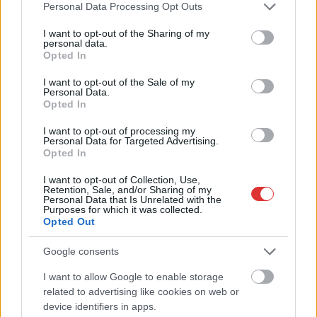
Please note that this website/app uses one or more Google
Personal Data Processing Opt Outs
services and may gather and store information including but
not limited to your visit or usage behaviour. You may click to
I want to opt-out of the Sharing of my
personal data.
grant or deny consent to Google and its third-party tags to
Opted In
use your data for below specified purposes in below Google
consent section.
I want to opt-out of the Sale of my
Personal Data.
Opted In
I want to opt-out of processing my
Personal Data for Targeted Advertising.
Opted In
I want to opt-out of Collection, Use,
Retention, Sale, and/or Sharing of my
Personal Data that Is Unrelated with the
Hírlevél feliratkozás
Purposes for which it was collected.
Opted Out
Adja meg keresztnevét:
Adja
Google consents
meg e-mail címét:
Megismertem és elfogadom a
GDPR-szabályzat
ot
I want to allow Google to enable storage
related to advertising like cookies on web or
device identifiers in apps.