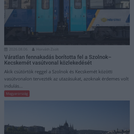
2026.08.06.
Horváth Zsolt
Váratlan fennakadás borította fel a Szolnok–
Kecskemét vasútvonal közlekedését
Akik csütörtök reggel a Szolnok és Kecskemét közötti
vasútvonalon tervezték az utazásukat, azoknak érdemes volt
indulás...
Magyarország