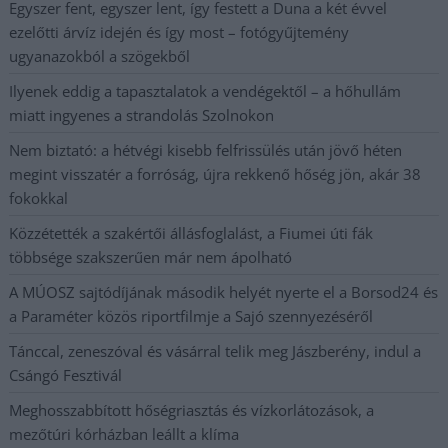
Egyszer fent, egyszer lent, így festett a Duna a két évvel
ezelőtti árvíz idején és így most – fotógyűjtemény
ugyanazokból a szögekből
Ilyenek eddig a tapasztalatok a vendégektől – a hőhullám
miatt ingyenes a strandolás Szolnokon
Nem biztató: a hétvégi kisebb felfrissülés után jövő héten
megint visszatér a forróság, újra rekkenő hőség jön, akár 38
fokokkal
Közzétették a szakértői állásfoglalást, a Fiumei úti fák
többsége szakszerűen már nem ápolható
A MÚOSZ sajtódíjának második helyét nyerte el a Borsod24 és
a Paraméter közös riportfilmje a Sajó szennyezéséről
Tánccal, zeneszóval és vásárral telik meg Jászberény, indul a
Csángó Fesztivál
Meghosszabbított hőségriasztás és vízkorlátozások, a
mezőtúri kórházban leállt a klíma