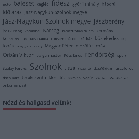
fidesz
baleset
györfi mihály
cegléd
háború
autó
időjárás
Jász-Nagykun-Szolnok megye
Jász-Nagykun Szolnok megye
Jászberény
Karcag
kormány
Jászkunság
karambol
katasztrófavédelem
közlekedés
koronavírus
kórház
kosárlabda
kunszentmárton
lmp
Magyar Péter
máv
lopás
mezőtúr
magyarország
rendőrség
Orbán Viktor
polgármester
Pócs János
sport
Szolnok
tisza
tiszafüred
Szalay Ferenc
tisza-tó
tiszaföldvár
törökszentmiklós
vonat
választás
tűz
tisza part
vasút
ukrajna
önkormányzat
Nézd és hallgasd velünk!