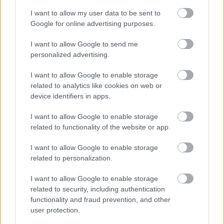
Nem szeretne lemaradni semmiről? Csak egy kattintás, és hírlevelünk a
I want to allow my user data to be sent to
Google for online advertising purposes.
legfrissebb információkkal és exkluzív tartalmakkal hétről hétre
postaládájába érkezik!
I want to allow Google to send me
personalized advertising.
A SZOL24 legfrissebb 24 cikke
I want to allow Google to enable storage
related to analytics like cookies on web or
device identifiers in apps.
A Tisza kormány minisztere újabb nagy változásokról döntött
a közoktatásban – például az iskolaigazgatók visszakapják
I want to allow Google to enable storage
munkáltatói jogaikat
related to functionality of the website or app.
Sok volt az igazolatlan hiányzás, Pócs János fizetéslevonást
I want to allow Google to enable storage
kapott, más fideszesek még kevesebbet vittek haza
related to personalization.
A Szolnok megyei gazdák nagyon nem akarták a JÉGER
I want to allow Google to enable storage
további üzemeltetését
related to security, including authentication
Csendélet 5.0: alig balesetveszélyes lépcső és remek
functionality and fraud prevention, and other
állapotban levő buszmegálló mutatja, hogy Szolnok mennyire
user protection.
élhető város