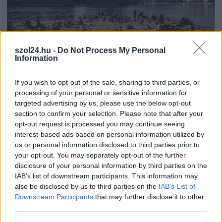
szol24.hu -
Do Not Process My Personal
Information
If you wish to opt-out of the sale, sharing to third parties, or
2026.08.06.
Kiss Lajos
processing of your personal or sensitive information for
Egyszer fent, egyszer lent, így festett a Duna a két
targeted advertising by us, please use the below opt-out
évvel ezelőtti árvíz idején és így most –
section to confirm your selection. Please note that after your
fotógyűjtemény ugyanazokból a szögekből
opt-out request is processed you may continue seeing
interest-based ads based on personal information utilized by
Akik szeretik az előtte-utána képeket, azok számára
us or personal information disclosed to third parties prior to
feltétlenül ajánlott ez a képgyűjtemény. Több helyszín
your opt-out. You may separately opt-out of the further
ugyanabból a...
disclosure of your personal information by third parties on the
Magyarország
IAB’s list of downstream participants. This information may
also be disclosed by us to third parties on the
IAB’s List of
Downstream Participants
that may further disclose it to other
third parties.