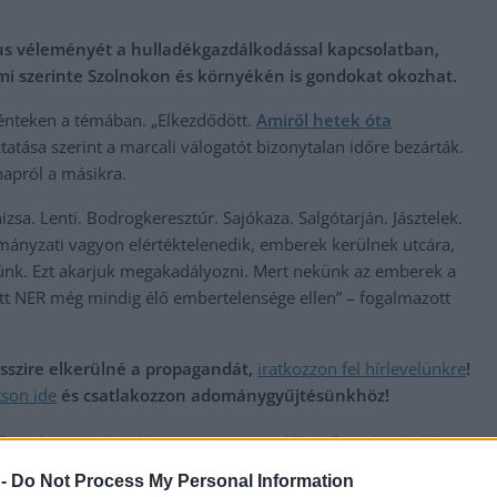
ikus véleményét a hulladékgazdálkodással kapcsolatban,
i szerinte Szolnokon és környékén is gondokat okozhat.
pénteken a témában. „Elkezdődött.
Amiről hetek óta
atása szerint a marcali válogatót bizonytalan időre bezárták.
napról a másikra.
zsa. Lenti. Bodrogkeresztúr. Sajókaza. Salgótarján. Jásztelek.
ányzati vagyon elértéktelenedik, emberek kerülnek utcára,
tünk. Ezt akarjuk megakadályozni. Mert nekünk az emberek a
t NER még mindig élő embertelensége ellen” – fogalmazott
messzire elkerülné a propagandát,
iratkozzon fel hírlevelünkre
!
tson ide
és csatlakozzon adománygyűjtésünkhöz!
,
,
,
,
,
,
,
 Szolnok megye
jásztelek
marcali
mohu
probléma
Szolnok
település
 -
Do Not Process My Personal Information