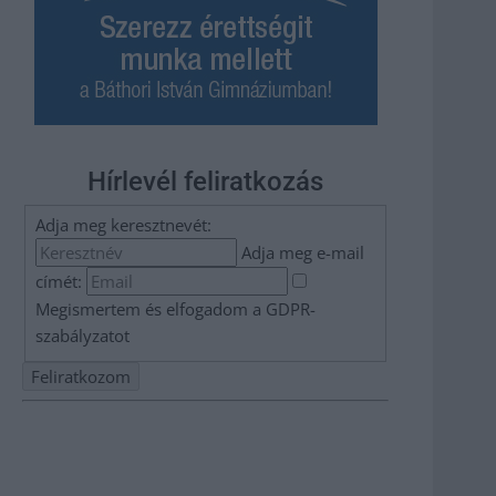
Hírlevél feliratkozás
Adja meg keresztnevét:
Adja meg e-mail
címét:
Megismertem és elfogadom a
GDPR-
szabályzat
ot
Nem szeretne lemaradni semmiről? Csak egy kattintás, és
hírlevelünk a legfrissebb információkkal és exkluzív
tartalmakkal hétről hétre postaládájába érkezik!