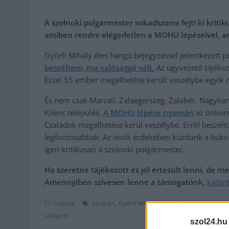
A szolnoki polgármester sokadszorra fejti ki krit
amiben rendre elégedetlen a MOHU lépéseivel, am
Györfi Mihály éles hangú bejegyzéssel jelentkezett 
beszéltem, ma valósággá vált.
Az ügyvezető tájékozt
Ezzel 55 ember megélhetése került veszélybe egyik 
És nem csak Marcali. Zalaegerszeg. Zalabér. Nagykani
Kilenc település.
A MOHU lépése nyomán
az önkorm
Családok megélhetése kerül veszélybe. Erről beszél
legfontosabbak. Az önök érdekében küzdünk a bukot
igen kritikusan a szolnoki polgármester.
Ha szeretne tájékozott és jól értesült lenni, de 
Amennyiben szívesen lenne a támogatónk,
kattin
,
,
,
Szolnok
bezárás
Győrfi Mihály
hulladék
Jász-Nagykun
válogató
szol24.hu