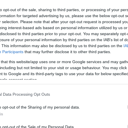
to opt-out of the sale, sharing to third parties, or processing of your per
a
Szolnoki érintettség: a szennyező gyárak bezárásáért és
formation for targeted advertising by us, please use the below opt-out s
a felelősök elszámoltatásáért tüntettek Debrecenben
r selection. Please note that after your opt-out request is processed y
eing interest-based ads based on personal information utilized by us or
disclosed to third parties prior to your opt-out. You may separately opt-
losure of your personal information by third parties on the IAB’s list of
. This information may also be disclosed by us to third parties on the
IA
Participants
that may further disclose it to other third parties.
 that this website/app uses one or more Google services and may gath
including but not limited to your visit or usage behaviour. You may click 
 to Google and its third-party tags to use your data for below specifi
ogle consent section.
l Data Processing Opt Outs
Farkas András
2026.08.07.
Horváth Zsolt
o opt-out of the Sharing of my personal data.
hogy készül a
Györfi Mihály több tucat
In
an szolnoki habos
vállalkozással egyeztetett a
kerékpárgyár dolgozóinak
megsegítéséről
o opt-out of the Sale of my Personal Data.