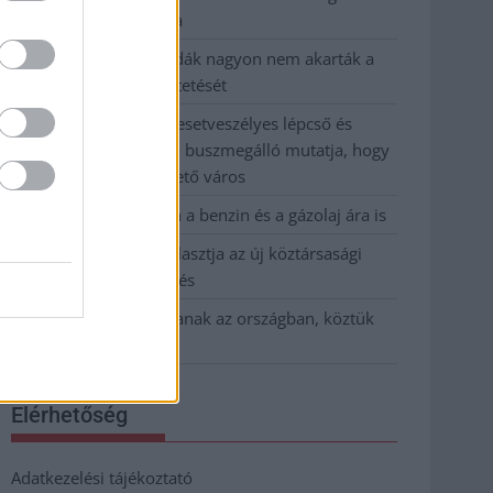
kevesebbet vittek haza
A Szolnok megyei gazdák nagyon nem akarták a
JÉGER további üzemeltetését
Csendélet 5.0: alig balesetveszélyes lépcső és
remek állapotban levő buszmegálló mutatja, hogy
Szolnok mennyire élhető város
Pénteken újra csökken a benzin és a gázolaj ára is
Napokon belül megválasztja az új köztársasági
elnököt az Országgyűlés
Kiterjedt tüzek pusztítanak az országban, köztük
Karcagon
Elérhetőség
Adatkezelési tájékoztató