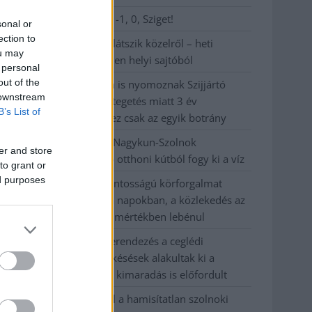
Visszaszámlálás indul: -1, 0, Sziget!
sonal or
ection to
Magyarország jobban látszik közelről – heti
ou may
médiaszemle a független helyi sajtóból
 personal
out of the
Már magasabb szinten is nyomoznak Szijjártó
 downstream
büntetőügyében, vesztegetés miatt 3 év
B’s List of
letöltendőt kaphat és ez csak az egyik botrány
Problémák egész Jász-Nagykun-Szolnok
er and store
megyében: egyre több otthoni kútból fogy ki a víz
to grant or
ed purposes
Szolnokon egy kulcsfontosságú körforgalmat
részlegesen lezárnak a napokban, a közlekedés az
átlagost is meghaladó mértékben lebénul
Elromlott a biztosítóberendezés a ceglédi
vasútvonalon, alapos késések alakultak ki a
menetrendhez képest, kimaradás is előfordult
Ön szerint hogy készül a hamisítatlan szolnoki