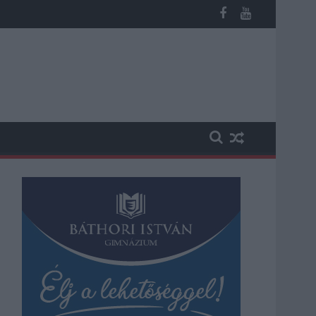
ika a hazai turizmusról