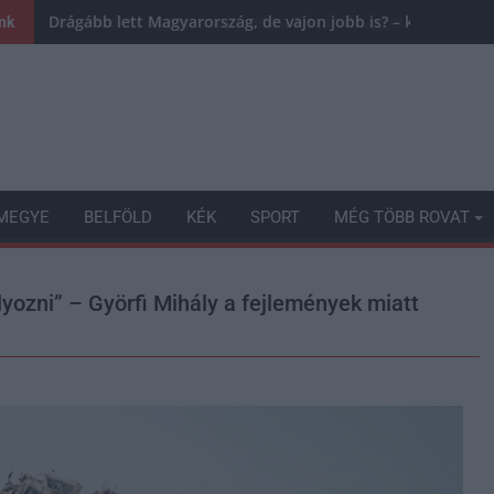
Drágább lett Magyarország, de vajon jobb is? – kemény krit
ink
MEGYE
BELFÖLD
KÉK
SPORT
MÉG TÖBB ROVAT
lyozni” – Györfi Mihály a fejlemények miatt