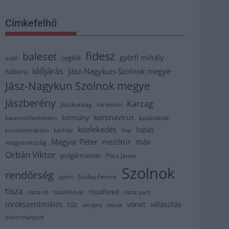
Címkefelhő
fidesz
baleset
györfi mihály
cegléd
autó
időjárás
Jász-Nagykun-Szolnok megye
háború
Jász-Nagykun Szolnok megye
Jászberény
Karcag
Jászkunság
karambol
koronavírus
kormány
katasztrófavédelem
kosárlabda
közlekedés
lopás
kórház
kunszentmárton
lmp
Magyar Péter
máv
mezőtúr
magyarország
Orbán Viktor
polgármester
Pócs János
Szolnok
rendőrség
sport
Szalay Ferenc
tisza
tiszafüred
tisza part
tisza-tó
tiszaföldvár
törökszentmiklós
vonat
választás
tűz
vasút
ukrajna
önkormányzat