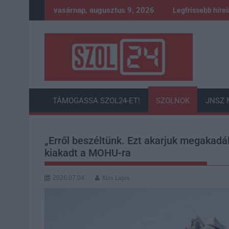
Skip
vasárnap, augusztus 9, 2026
Legfrissebb híre
to
content
TÁMOGASSA SZOL24-ET!
SZOLNOK
JNSZ 
„Erről beszéltünk. Ezt akarjuk megakadá
kiakadt a MOHU-ra
2026.07.04.
Kiss Lajos