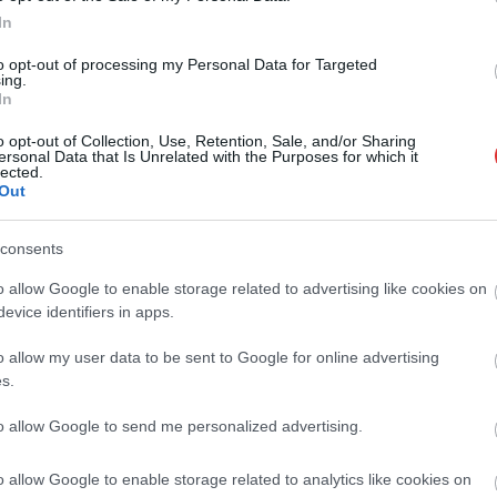
asszikus desszert,
In
Rövid idő alatt számos vállalkozás
rációk óta szeretnek, és
jelezte, hogy segítene azoknak a
n ma is próbálnak
to opt-out of processing my Personal Data for Targeted
munkavállalóknak, akik a tószegi
ing.
otni....
In
kerékpárgyár bezárása...
Szolnok
o opt-out of Collection, Use, Retention, Sale, and/or Sharing
ersonal Data that Is Unrelated with the Purposes for which it
lected.
Out
consents
o allow Google to enable storage related to advertising like cookies on
evice identifiers in apps.
o allow my user data to be sent to Google for online advertising
s.
to allow Google to send me personalized advertising.
o allow Google to enable storage related to analytics like cookies on