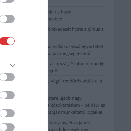
habos isler?
Országos ellenőrzés indult a hazai
akkumulátoripari üzemekben
Az idei év leglassabb növekedését hozta a június a
kiskereskedelemben
Györfi Mihály több tucat vállalkozással egyeztetett
a kerékpárgyár dolgozóinak megsegítéséről
41 fok fölé forrósodott az ország, Szolnokon pedig
egy másik rekord is megdőlt
Egy telefonhívást akart, végül rendőrök vitték el a
mezőtúri férfit
A Tisza kormány minisztere újabb nagy
változásokról döntött a közoktatásban – például az
iskolaigazgatók visszakapják munkáltatói jogaikat
Sok volt az igazolatlan hiányzás, Pócs János
fizetéslevonást kapott, más fideszesek még