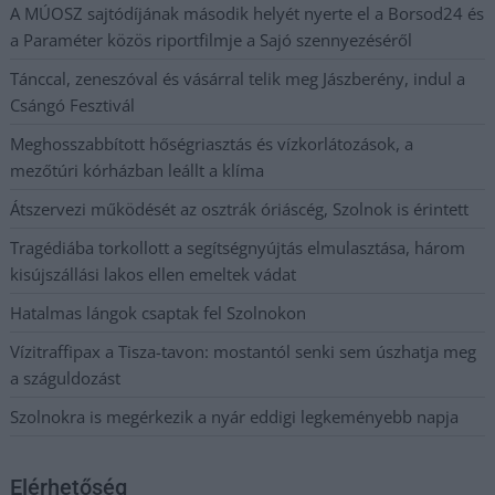
A MÚOSZ sajtódíjának második helyét nyerte el a Borsod24 és
a Paraméter közös riportfilmje a Sajó szennyezéséről
Tánccal, zeneszóval és vásárral telik meg Jászberény, indul a
Csángó Fesztivál
Meghosszabbított hőségriasztás és vízkorlátozások, a
mezőtúri kórházban leállt a klíma
Átszervezi működését az osztrák óriáscég, Szolnok is érintett
Tragédiába torkollott a segítségnyújtás elmulasztása, három
kisújszállási lakos ellen emeltek vádat
Hatalmas lángok csaptak fel Szolnokon
Vízitraffipax a Tisza-tavon: mostantól senki sem úszhatja meg
a száguldozást
Szolnokra is megérkezik a nyár eddigi legkeményebb napja
Elérhetőség