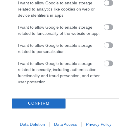
I want to allow Google to enable storage
kapott, más fideszesek még kevesebbet vittek haza
related to analytics like cookies on web or
device identifiers in apps.
A Szolnok megyei gazdák nagyon nem akarták a JÉGER
további üzemeltetését
I want to allow Google to enable storage
related to functionality of the website or app.
Csendélet 5.0: alig balesetveszélyes lépcső és remek
állapotban levő buszmegálló mutatja, hogy Szolnok mennyire
I want to allow Google to enable storage
élhető város
related to personalization.
Pénteken újra csökken a benzin és a gázolaj ára is
I want to allow Google to enable storage
Napokon belül megválasztja az új köztársasági elnököt az
related to security, including authentication
Országgyűlés
functionality and fraud prevention, and other
user protection.
Kiterjedt tüzek pusztítanak az országban, köztük Karcagon
Harmadfokú hőségriasztás az országban: Szolnokon klímát
javítottak, helikoptereket is bevetettek a tüzeknél
CONFIRM
A zárkában rosszul lett, elájult – ilyen körülményekről
számoltak be a szolnoki börtönből
Data Deletion
Data Access
Privacy Policy
Váratlan fennakadás borította fel a Szolnok–Kecskemét