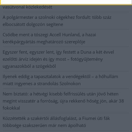
vasútvonal közlekedését
A polgármester a szolnoki cégekhez fordult: több száz
elbocsátott dolgozón segítene
Csődbe ment a tószegi Accell Hunland, a hazai
kerékpárgyártás meghatározó szereplője
Egyszer fent, egyszer lent, így festett a Duna a két évvel
ezelőtti árvíz idején és így most – fotógyűjtemény
ugyanazokból a szögekből
Ilyenek eddig a tapasztalatok a vendégektől – a hőhullám
miatt ingyenes a strandolás Szolnokon
Nem biztató: a hétvégi kisebb felfrissülés után jövő héten
megint visszatér a forróság, újra rekkenő hőség jön, akár 38
fokokkal
Közzétették a szakértői állásfoglalást, a Fiumei úti fák
többsége szakszerűen már nem ápolható