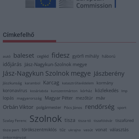
Címkefelhő
fidesz
baleset
györfi mihály
cegléd
háború
autó
időjárás
Jász-Nagykun-Szolnok megye
Jász-Nagykun Szolnok megye
Jászberény
Karcag
kormány
Jászkunság
karambol
katasztrófavédelem
közlekedés
koronavírus
kórház
kosárlabda
kunszentmárton
lmp
Magyar Péter
máv
lopás
mezőtúr
magyarország
rendőrség
Orbán Viktor
polgármester
Pócs János
sport
Szolnok
tisza
tiszafüred
Szalay Ferenc
tisza-tó
tiszaföldvár
törökszentmiklós
vonat
választás
tűz
tisza part
vasút
ukrajna
önkormányzat