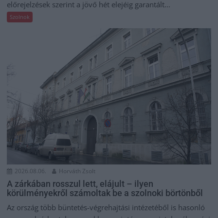
előrejelzések szerint a jövő hét elejéig garantált...
Szolnok
2026.08.06.
Horváth Zsolt
A zárkában rosszul lett, elájult – ilyen
körülményekről számoltak be a szolnoki börtönből
Az ország több büntetés-végrehajtási intézetéből is hasonló