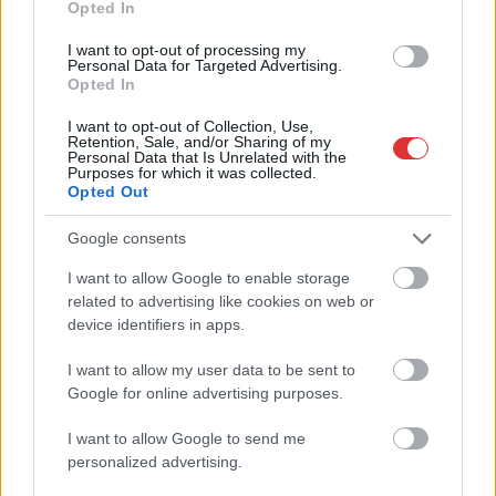
Opted In
Hírlevél feliratkozás
I want to opt-out of processing my
Adja meg keresztnevét:
Adja
Personal Data for Targeted Advertising.
Opted In
meg e-mail címét:
Megismertem és elfogadom a
GDPR-szabályzat
ot
I want to opt-out of Collection, Use,
Retention, Sale, and/or Sharing of my
Personal Data that Is Unrelated with the
Purposes for which it was collected.
Opted Out
Nem szeretne lemaradni semmiről? Csak egy kattintás, és hírlevelünk a
Google consents
legfrissebb információkkal és exkluzív tartalmakkal hétről hétre
postaládájába érkezik!
I want to allow Google to enable storage
related to advertising like cookies on web or
device identifiers in apps.
A SZOL24 legfrissebb 24 cikke
I want to allow my user data to be sent to
Google for online advertising purposes.
A Tisza kormány minisztere újabb nagy változásokról döntött
a közoktatásban – például az iskolaigazgatók visszakapják
I want to allow Google to send me
munkáltatói jogaikat
personalized advertising.
Sok volt az igazolatlan hiányzás, Pócs János fizetéslevonást