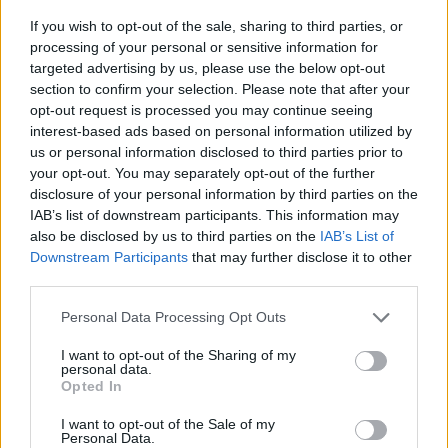
polgármestere. A tószegi kerékpárgyár bezárása után
If you wish to opt-out of the sale, sharing to third parties, or
közzétett felhívásának célja, hogy...
processing of your personal or sensitive information for
targeted advertising by us, please use the below opt-out
Szolnok
section to confirm your selection. Please note that after your
opt-out request is processed you may continue seeing
interest-based ads based on personal information utilized by
us or personal information disclosed to third parties prior to
your opt-out. You may separately opt-out of the further
disclosure of your personal information by third parties on the
IAB’s list of downstream participants. This information may
also be disclosed by us to third parties on the
IAB’s List of
Downstream Participants
that may further disclose it to other
third parties.
Please note that this website/app uses one or more Google
Personal Data Processing Opt Outs
services and may gather and store information including but
not limited to your visit or usage behaviour. You may click to
I want to opt-out of the Sharing of my
personal data.
grant or deny consent to Google and its third-party tags to
Opted In
use your data for below specified purposes in below Google
consent section.
I want to opt-out of the Sale of my
Personal Data.