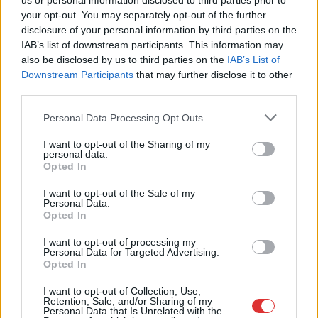
us or personal information disclosed to third parties prior to
Jánoshida térségében. A vízszintemelkedés hatása máshol is
your opt-out. You may separately opt-out of the further
érzékelhető, a Jászteleknél lévő vízmérce kimutatható
disclosure of your personal information by third parties on the
változást jelzett a Nagykunsági Erdészeti és Faipari Zrt.
IAB’s list of downstream participants. This information may
also be disclosed by us to third parties on the
IAB’s List of
(Nefag) közleménye szerint.
Downstream Participants
that may further disclose it to other
third parties.
TOVÁBB OLVASOM
Please note that this website/app uses one or more Google
Personal Data Processing Opt Outs
,
,
,
,
JNSZ megyei hírek
fenékküszöb
jánoshida
Jászság
jásztelek
services and may gather and store information including but
,
not limited to your visit or usage behaviour. You may click to
I want to opt-out of the Sharing of my
nefag
zagyva
personal data.
grant or deny consent to Google and its third-party tags to
Opted In
use your data for below specified purposes in below Google
Drogkereskedők hálózatát buktatták le
consent section.
I want to opt-out of the Sale of my
Jászteleken és Karcagon – videó
Personal Data.
Opted In
2024.10.18.
Czapkó Dorottya
I want to opt-out of processing my
A Jász-Nagykun-
Personal Data for Targeted Advertising.
Szolnok megyében
Opted In
több személyt vettek
I want to opt-out of Collection, Use,
őrizetbe kábítószer-
Retention, Sale, and/or Sharing of my
Personal Data that Is Unrelated with the
kereskedelem gyanúja