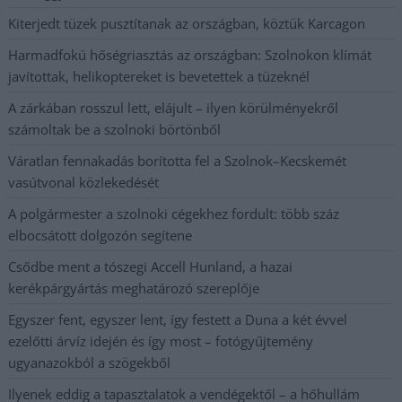
Kiterjedt tüzek pusztítanak az országban, köztük Karcagon
Harmadfokú hőségriasztás az országban: Szolnokon klímát
javítottak, helikoptereket is bevetettek a tüzeknél
A zárkában rosszul lett, elájult – ilyen körülményekről
számoltak be a szolnoki börtönből
Váratlan fennakadás borította fel a Szolnok–Kecskemét
vasútvonal közlekedését
A polgármester a szolnoki cégekhez fordult: több száz
elbocsátott dolgozón segítene
Csődbe ment a tószegi Accell Hunland, a hazai
kerékpárgyártás meghatározó szereplője
Egyszer fent, egyszer lent, így festett a Duna a két évvel
ezelőtti árvíz idején és így most – fotógyűjtemény
ugyanazokból a szögekből
Ilyenek eddig a tapasztalatok a vendégektől – a hőhullám