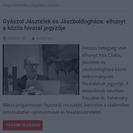
,
,
vízgazdálkodás
vízgyűjtő
zagyva
Gyászol Jásztelek és Jászboldogháza: elhunyt
a közös hivatal jegyzője
2026.01.06.
szol24.hu
Hosszú betegség után
elhunyt Kiss Csaba,
Jásztelek és
Jászboldogháza közös
önkormányzati
hivatalának jegyzője. A
települések nevében
Koczáné dr. Fehérváry
Mária polgármester fejezte ki részvétét, kiemelve a szakember
pótolhatatlan optimizmusát és hivatásszeretetét.
TOVÁBB OLVASOM