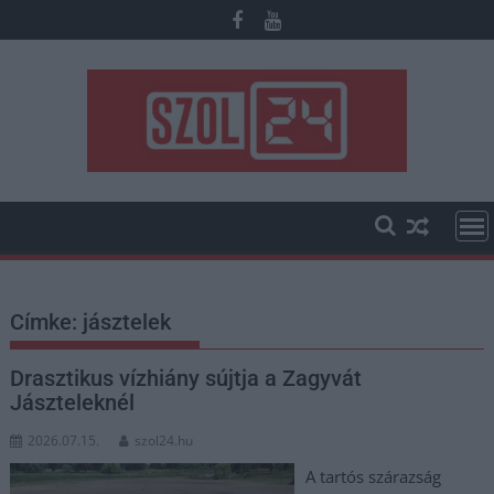
Skip
to
content
Címke:
jásztelek
Drasztikus vízhiány sújtja a Zagyvát
Jászteleknél
2026.07.15.
szol24.hu
A tartós szárazság