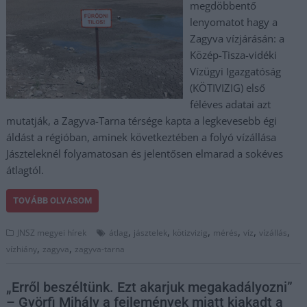
megdöbbentő
lenyomatot hagy a
Zagyva vízjárásán: a
Közép-Tisza-vidéki
Vízügyi Igazgatóság
(KÖTIVIZIG) első
féléves adatai azt
mutatják, a Zagyva-Tarna térsége kapta a legkevesebb égi
áldást a régióban, aminek következtében a folyó vízállása
Jászteleknél folyamatosan és jelentősen elmarad a sokéves
átlagtól.
TOVÁBB OLVASOM
,
,
,
,
,
,
JNSZ megyei hírek
átlag
jásztelek
kötizvizig
mérés
víz
vízállás
,
,
vízhiány
zagyva
zagyva-tarna
„Erről beszéltünk. Ezt akarjuk megakadályozni”
– Györfi Mihály a fejlemények miatt kiakadt a