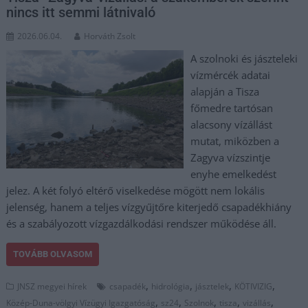
nincs itt semmi látnivaló
2026.06.04.
Horváth Zsolt
A szolnoki és jászteleki
vízmércék adatai
alapján a Tisza
főmedre tartósan
alacsony vízállást
mutat, miközben a
Zagyva vízszintje
enyhe emelkedést
jelez. A két folyó eltérő viselkedése mögött nem lokális
jelenség, hanem a teljes vízgyűjtőre kiterjedő csapadékhiány
és a szabályozott vízgazdálkodási rendszer működése áll.
TOVÁBB OLVASOM
,
,
,
,
JNSZ megyei hírek
csapadék
hidrológia
jásztelek
KÖTIVIZIG
,
,
,
,
,
Közép-Duna-völgyi Vízügyi Igazgatóság
sz24
Szolnok
tisza
vizállás