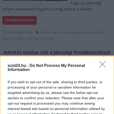
hogy „az ellenség”
milyen szívélyesen fogadta és még pitével is kínálta.
TOVÁBB OLVASOM
,
,
,
,
,
JNSZ megyei hírek
fidesz
internet
Jászság
jásztelek
képviselő
,
,
,
pite
Pócs János
reakció
tisza sziget
Jelentős hatása volt a jászsági fenékküszöbnek
2025.09.14.
szol24.hu
szol24.hu -
Do Not Process My Personal
A közelmúltban
Information
elvégzett fenékküszöb
megépítésének látható
If you wish to opt-out of the sale, sharing to third parties, or
és érezhető
processing of your personal or sensitive information for
targeted advertising by us, please use the below opt-out
következménye lett,
section to confirm your selection. Please note that after your
több mint egy méterrel
opt-out request is processed you may continue seeing
emelkedett meg a
interest-based ads based on personal information utilized by
Zagyva vízszintje