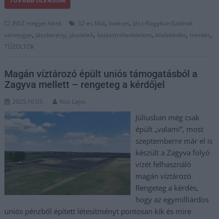
TOVÁBB OLVASOM
,
,
JNSZ megyei hírek
32-es főút
baleset
Jász-Nagykun-Szolnok
,
,
,
,
,
,
vármegye
Jászberény
jásztelek
katasztrófavédelem
közlekedés
mentés
TŰZOLTÓK
Magán víztározó épült uniós támogatásból a
Zagyva mellett – rengeteg a kérdőjel
2025.10.03.
Kiss Lajos
Júliusban még csak
épült „valami”, most
szeptemberre már el is
készült a Zagyva folyó
vízét felhasználó
magán víztározó.
Rengeteg a kérdés,
hogy az egymilliárdos
uniós pénzből épített létesítményt pontosan kik és mire