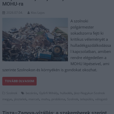
MOHU-ra
2026.07.04.
Kiss Lajos
A szolnoki
polgármester
sokadszorra fejti ki
kritikus véleményét a
hulladékgazdálkodássa
l kapcsolatban, amiben
rendre elégedetlen a
MOHU lépéseivel, ami
szerinte Szolnokon és környékén is gondokat okozhat.
TOVÁBB OLVASOM
,
,
,
Szolnok
bezárás
Győrfi Mihály
hulladék
Jász-Nagykun Szolnok
,
,
,
,
,
,
,
megye
jásztelek
marcali
mohu
probléma
Szolnok
település
válogató
Tisza–Zagyva-vízállás: a szakemberek szerint