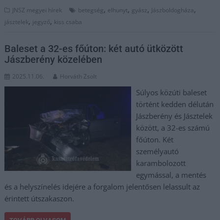
,
,
,
,
JNSZ megyei hírek
betegség
elhunyt
gyász
Jászboldogháza
,
,
jásztelek
jegyző
kiss csaba
Baleset a 32-es főúton: két autó ütközött
Jászberény közelében
2025.11.06.
Horváth Zsolt
Súlyos közúti baleset
történt kedden délután
Jászberény és Jásztelek
között, a 32-es számú
főúton. Két
személyautó
karambolozott
egymással, a mentés
és a helyszínelés idejére a forgalom jelentősen lelassult az
érintett útszakaszon.