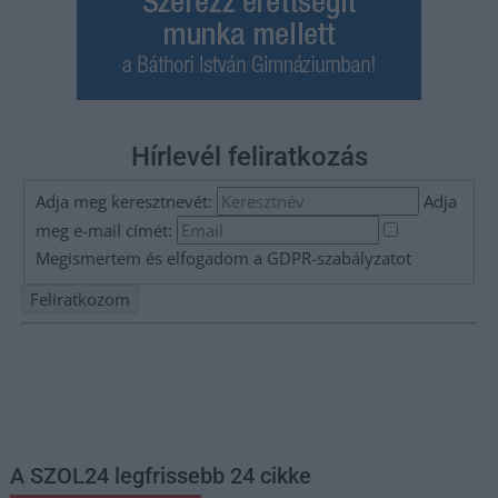
Hírlevél feliratkozás
Adja meg keresztnevét:
Adja
meg e-mail címét:
Megismertem és elfogadom a
GDPR-szabályzat
ot
Nem szeretne lemaradni semmiről? Csak egy kattintás, és hírlevelünk a
legfrissebb információkkal és exkluzív tartalmakkal hétről hétre
postaládájába érkezik!
A SZOL24 legfrissebb 24 cikke