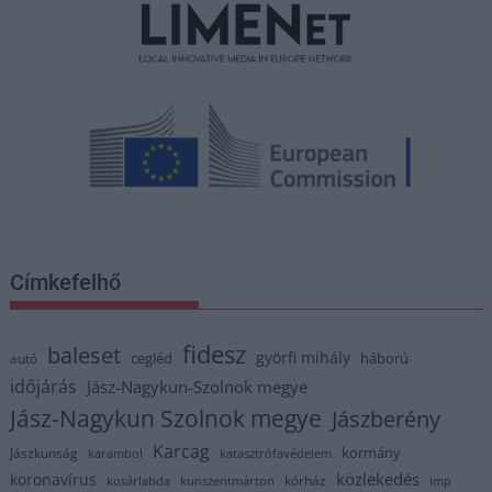
Címkefelhő
fidesz
baleset
györfi mihály
cegléd
háború
autó
időjárás
Jász-Nagykun-Szolnok megye
Jász-Nagykun Szolnok megye
Jászberény
Karcag
kormány
Jászkunság
karambol
katasztrófavédelem
közlekedés
koronavírus
kórház
kosárlabda
kunszentmárton
lmp