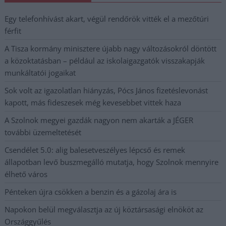
Egy telefonhívást akart, végül rendőrök vitték el a mezőtúri
férfit
A Tisza kormány minisztere újabb nagy változásokról döntött
a közoktatásban – például az iskolaigazgatók visszakapják
munkáltatói jogaikat
Sok volt az igazolatlan hiányzás, Pócs János fizetéslevonást
kapott, más fideszesek még kevesebbet vittek haza
A Szolnok megyei gazdák nagyon nem akarták a JÉGER
további üzemeltetését
Csendélet 5.0: alig balesetveszélyes lépcső és remek
állapotban levő buszmegálló mutatja, hogy Szolnok mennyire
élhető város
Pénteken újra csökken a benzin és a gázolaj ára is
Napokon belül megválasztja az új köztársasági elnököt az
Országgyűlés