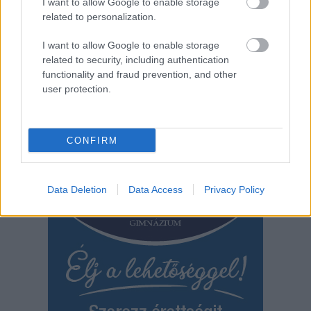
egységével együttműködve, összehangolt akcióban három
I want to allow Google to enable storage
jászteleki lakosra csaptak le május 21-én délelőtt.
related to personalization.
I want to allow Google to enable storage
TOVÁBB OLVASOM
related to security, including authentication
functionality and fraud prevention, and other
,
Kék hírek
drog
jásztelek
user protection.
Bejegyzés
Régebbi bejegyzések
navigáció
CONFIRM
Data Deletion
Data Access
Privacy Policy