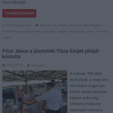
használhatják.
TOVÁBB OLVASOM
,
,
,
,
JNSZ megyei hírek
átlátszó
eu
felhasznál
folyó
Jász-Nagykun
,
,
,
,
,
,
,
Szolnok megye
Jászberény
jásztelek
magán
támogatás
uniós
víztározó
zagyva
Pócs János a jászteleki Tisza Sziget pitéjét
kóstolta
2025.09.15.
Kiss Lajos
A kötcsei, TEK által
biztosított, a meg nem
hívottakat szigorúan
kitiltó rendezvényhez
képest újdonság
lehetett a fideszes
képviselő számára,