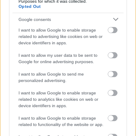
Purposes for which it was collected.
miatt.
Opted Out
Google consents
TOVÁBB OLVASOM
I want to allow Google to enable storage
,
,
,
,
,
JNSZ megyei hírek
drog
jásztelek
kábítószer
Karcag
pszichoaktív
related to advertising like cookies on web or
rendőrség
device identifiers in apps.
I want to allow my user data to be sent to
Jászteleki dílereket vontak ki a forgalomból
Google for online advertising purposes.
2024.05.23.
Fazekas Adrián
I want to allow Google to send me
A jászsági rendőrök a
personalized advertising.
Jász-Nagykun-Szolnok
Vármegyei Rendőr-
I want to allow Google to enable storage
related to analytics like cookies on web or
főkapitányság Tisza
device identifiers in apps.
MEKTO és a Heves
Vármegyei Rendőr-
I want to allow Google to enable storage
főkapitányság Agria
related to functionality of the website or app.
MEKTA bevetési