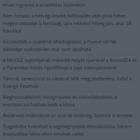
miatt ingyenes a strandolás Szolnokon
Nem biztató: a hétvégi kisebb felfrissülés után jövő héten
megint visszatér a forróság, újra rekkenő hőség jön, akár 38
fokokkal
Közzétették a szakértői állásfoglalást, a Fiumei úti fák
többsége szakszerűen már nem ápolható
A MÚOSZ sajtódíjának második helyét nyerte el a Borsod24 és
a Paraméter közös riportfilmje a Sajó szennyezéséről
Tánccal, zeneszóval és vásárral telik meg Jászberény, indul a
Csángó Fesztivál
Meghosszabbított hőségriasztás és vízkorlátozások, a
mezőtúri kórházban leállt a klíma
Átszervezi működését az osztrák óriáscég, Szolnok is érintett
Tragédiába torkollott a segítségnyújtás elmulasztása, három
kisújszállási lakos ellen emeltek vádat