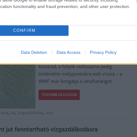
cation functionality and fraud prevention, and other user protection.
2025-ben Magyarország ismét súlyos
aszályhelyzettel küzd és úgy tűnik, mindez
egyre inkább állandóvá válik. Bár a csapadék
CONFIRM
mennyisége valamivel meghaladta a 2022-
es katasztrofális év adatait, az eloszlása
tovább romlott. A víz utánpótlása hiányos, a
Data Deletion
Data Access
Privacy Policy
talajvízszint folyamatosan süllyed, a talaj
kiszárad, a folyók vízhozama pedig
történelmi mélypontokra esik vissza – a
WWF már kongatja a vészharangot.
TOVÁBB OLVASOM
,
,
,
,
talaj
víz
vízgazdálkodás
wwf
nt jut fenntartható vízgazdálkodásra