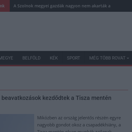
A Szolnok megyei gazdák nagyon nem akarták a JÉGER tov
ink
MEGYE
BELFÖLD
KÉK
SPORT
MÉG TÖBB ROVAT
i beavatkozások kezdődtek a Tisza mentén
Miközben az ország jelentős részén egyre
nagyobb gondot okoz a csapadékhiány, a
Tisza mentén olyan munkák zajlanak,