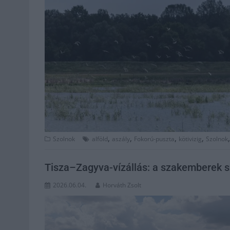
,
,
,
,
Szolnok
alföld
aszály
Fokorú-puszta
kötivizig
Szolnok
Tisza–Zagyva-vízállás: a szakemberek sz
2026.06.04.
Horváth Zsolt