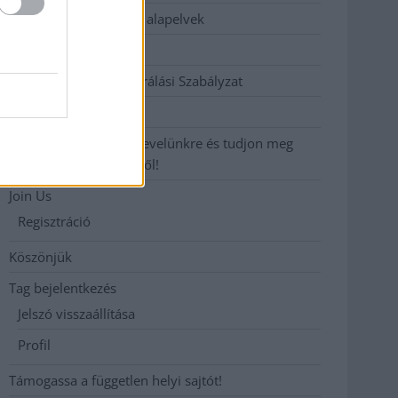
Etikai és függetlenségi alapelvek
Hirdetési árak
Hozzászólási és Moderálási Szabályzat
Impresszum
Iratkozzon fel heti hírlevelünkre és tudjon meg
még többet megyénkről!
Join Us
Regisztráció
Köszönjük
Tag bejelentkezés
Jelszó visszaállítása
Profil
Támogassa a független helyi sajtót!