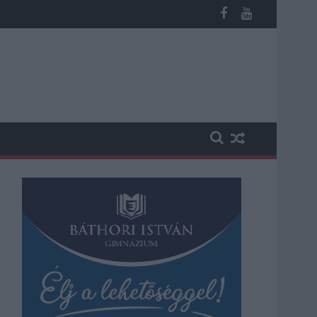
ábbi üzemeltetését