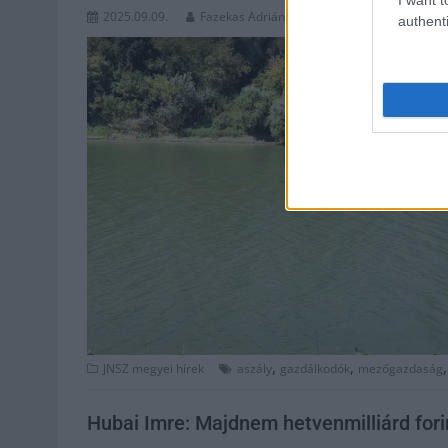
2025.09.09.
Fazekas Adrián
authenti
,
,
JNSZ megyei hírek
aszály
gazdálkodók
mezőgazdaság
Hubai Imre: Majdnem hetvenmilliárd fori