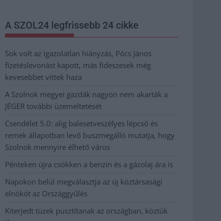
A SZOL24 legfrissebb 24 cikke
Sok volt az igazolatlan hiányzás, Pócs János
fizetéslevonást kapott, más fideszesek még
kevesebbet vittek haza
A Szolnok megyei gazdák nagyon nem akarták a
JÉGER további üzemeltetését
Csendélet 5.0: alig balesetveszélyes lépcső és
remek állapotban levő buszmegálló mutatja, hogy
Szolnok mennyire élhető város
Pénteken újra csökken a benzin és a gázolaj ára is
Napokon belül megválasztja az új köztársasági
elnököt az Országgyűlés
Kiterjedt tüzek pusztítanak az országban, köztük