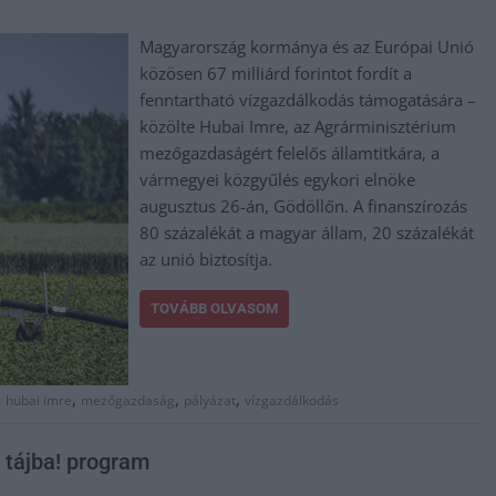
Magyarország kormánya és az Európai Unió
közösen 67 milliárd forintot fordít a
fenntartható vízgazdálkodás támogatására –
közölte Hubai Imre, az Agrárminisztérium
mezőgazdaságért felelős államtitkára, a
vármegyei közgyűlés egykori elnöke
augusztus 26-án, Gödöllőn. A finanszírozás
80 százalékát a magyar állam, 20 százalékát
az unió biztosítja.
TOVÁBB OLVASOM
,
,
,
,
hubai imre
mezőgazdaság
pályázat
vízgazdálkodás
a tájba! program