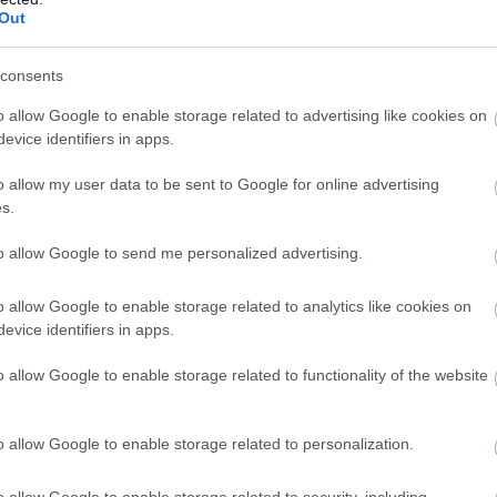
Out
Szolnok határában, a Fűzfás nevű gyűlő
környékén a gazdák és a helyiek már
consents
hónapok óta érzik a csapadékhiány
következményeit. A térség az idei évben a
o allow Google to enable storage related to advertising like cookies on
evice identifiers in apps.
szokásos csapadékmennyiségnek mindössze
töredékét kapta, így a földek kiszáradtak, a
o allow my user data to be sent to Google for online advertising
talaj vízhiánya pedig egyre égetőbb
s.
problémát jelent.
to allow Google to send me personalized advertising.
TOVÁBB OLVASOM
o allow Google to enable storage related to analytics like cookies on
evice identifiers in apps.
o allow Google to enable storage related to functionality of the website
,
,
,
,
,
,
Ferenc
szárazság
Szolnok
tisza
Vizet a Tájban program
vízgazdálkodás
o allow Google to enable storage related to personalization.
ályos év sújtja Magyarországot
o allow Google to enable storage related to security, including