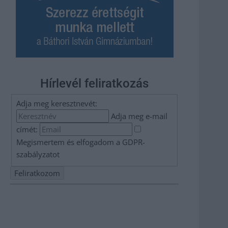
Hírlevél feliratkozás
Adja meg keresztnevét:
Adja meg e-mail
címét:
Megismertem és elfogadom a
GDPR-
szabályzat
ot
Nem szeretne lemaradni semmiről? Csak egy kattintás, és
hírlevelünk a legfrissebb információkkal és exkluzív
tartalmakkal hétről hétre postaládájába érkezik!