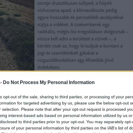
szintje drasztikusan süllyed, a folyók
vízhozama apad, a klímaváltozás pedig
egyre hosszabb és perzselőbb aszályokkal
sújtja a vidéket. A szakemberek egy
radikális, mégis ősi megoldáson dolgoznak –
vissza kell adni a területet a víznek –, a
kérdés csak az, hogy le tudjuk-e bontani a
jogi és szemléletbeli gátakat a
vízgazdálkodásban egy élhetőbb jövő
érdekében.
TOVÁBB OLVASOM
 -
Do Not Process My Personal Information
,
,
,
,
,
,
gykörű
szárazság
talajvíz
tisza
vízgazdálkodás
vízmegtartás
WWF
to opt-out of the sale, sharing to third parties, or processing of your per
formation for targeted advertising by us, please use the below opt-out s
r selection. Please note that after your opt-out request is processed y
eing interest-based ads based on personal information utilized by us or
olnoknál már a történelmi mélypont árnyéka
disclosed to third parties prior to your opt-out. You may separately opt-
losure of your personal information by third parties on the IAB’s list of