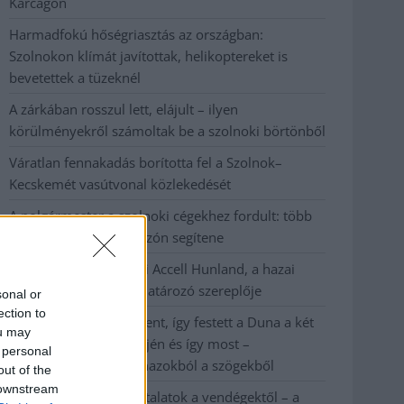
Karcagon
Harmadfokú hőségriasztás az országban:
Szolnokon klímát javítottak, helikoptereket is
bevetettek a tüzeknél
A zárkában rosszul lett, elájult – ilyen
körülményekről számoltak be a szolnoki börtönből
Váratlan fennakadás borította fel a Szolnok–
Kecskemét vasútvonal közlekedését
A polgármester a szolnoki cégekhez fordult: több
száz elbocsátott dolgozón segítene
Csődbe ment a tószegi Accell Hunland, a hazai
kerékpárgyártás meghatározó szereplője
sonal or
ection to
Egyszer fent, egyszer lent, így festett a Duna a két
ou may
évvel ezelőtti árvíz idején és így most –
 personal
fotógyűjtemény ugyanazokból a szögekből
out of the
 downstream
Ilyenek eddig a tapasztalatok a vendégektől – a