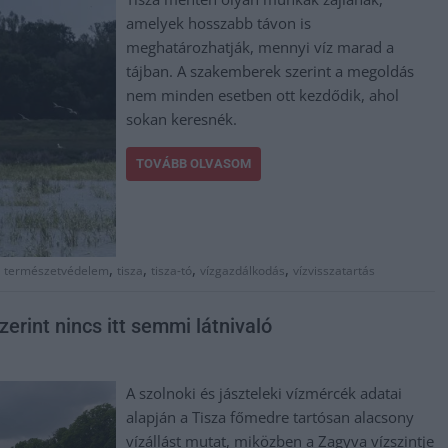
amelyek hosszabb távon is
meghatározhatják, mennyi víz marad a
tájban. A szakemberek szerint a megoldás
nem minden esetben ott kezdődik, ahol
sokan keresnék.
TOVÁBB OLVASOM
,
,
,
,
,
természetvédelem
tisza
tisza-tó
vízgazdálkodás
vízvisszatartás
erint nincs itt semmi látnivaló
A szolnoki és jászteleki vízmércék adatai
alapján a Tisza főmedre tartósan alacsony
vízállást mutat, miközben a Zagyva vízszintje