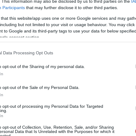
. This information may also be disclosed by us to third parties on the
IA
Participants
that may further disclose it to other third parties.
A Tisza vízszintje ismét olyan tartományba
 that this website/app uses one or more Google services and may gath
süllyedt Szolnoknál, amely néhány éve még
including but not limited to your visit or usage behaviour. You may click 
rendkívüli jelenségnek számított. A folyó
 to Google and its third-party tags to use your data for below specifi
állapota egyre komolyabb kérdéseket vet fel
ogle consent section.
a vízgazdálkodásról, miközben más
magyarországi tavaknál és vízterületeknél is
l Data Processing Opt Outs
egyre aggasztóbb folyamatok zajlanak.
o opt-out of the Sharing of my personal data.
TOVÁBB OLVASOM
In
o opt-out of the Sale of my Personal Data.
In
to opt-out of processing my Personal Data for Targeted
,
,
,
,
,
ok
tisza
Velencei-tó
vízállás
vízgazdálkodás
Zagyva-torkolat
ing.
In
ízhiányról
o opt-out of Collection, Use, Retention, Sale, and/or Sharing
ersonal Data that Is Unrelated with the Purposes for which it
lected.