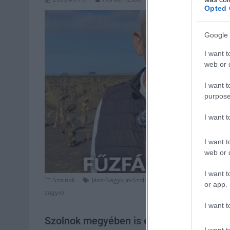
Opted 
Google 
I want t
web or d
I want t
purpose
I want 
I want t
web or d
I want t
,
,
Szolnok
Jász-Nagykun-Szolnok
mezőgazdaság
Szalay 
or app.
zagyva
I want t
Szolnok megyében is érezzük: újabb asz
I want t