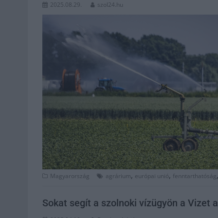
2025.08.29.
szol24.hu
,
,
Magyarország
agrárium
európai unió
fenntarthatóság
Sokat segít a szolnoki vízügyön a Vizet 