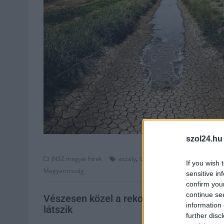
szol24.hu
,
,
,
,
JNSZ megyei hírek
aszály
belvíz
Bereg
kiszáradás
na
If you wish 
Magyarország
sensitive in
confirm you
continue se
Vészesen közel a rekordhoz a Tisza: Sz
information 
látszik
further disc