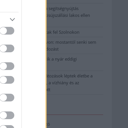
Tragédiába torkollott a segítségnyújtás
elmulasztása, három kisújszállási lakos ellen
emeltek vádat
Hatalmas lángok csaptak fel Szolnokon
Vízitraffipax a Tisza-tavon: mostantól senki sem
úszhatja meg a száguldozást
Szolnokra is megérkezik a nyár eddigi
legkeményebb napja
Már Szolnokon is korlátozások léptek életbe a
tartós hatalmas hőség, a vízhiány és az
áramtakarékosság miatt
Elérhetőség
Adatkezelési tájékoztató