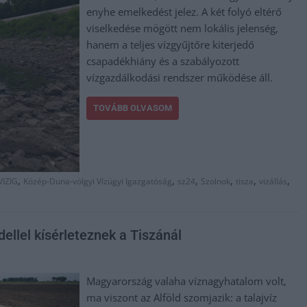
enyhe emelkedést jelez. A két folyó eltérő
viselkedése mögött nem lokális jelenség,
hanem a teljes vízgyűjtőre kiterjedő
csapadékhiány és a szabályozott
vízgazdálkodási rendszer működése áll.
TOVÁBB OLVASOM
,
,
,
,
,
,
VIZIG
Közép-Duna-völgyi Vízügyi Igazgatóság
sz24
Szolnok
tisza
vizállás
dellel kísérleteznek a Tiszánál
Magyarország valaha víznagyhatalom volt,
ma viszont az Alföld szomjazik: a talajvíz