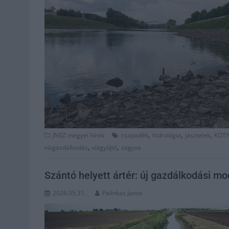
,
,
,
JNSZ megyei hírek
csapadék
hidrológia
jásztelek
KÖTI
,
,
vízgazdálkodás
vízgyűjtő
zagyva
Szántó helyett ártér: új gazdálkodási mo
2026.05.31.
Palinkas Janos