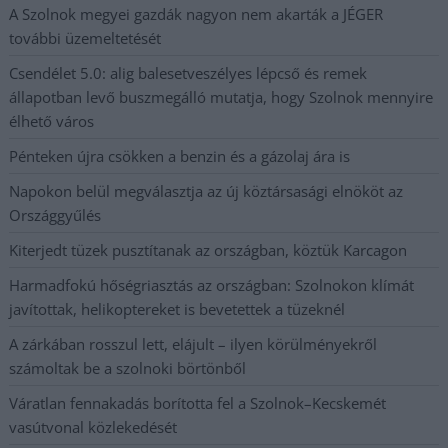
A Szolnok megyei gazdák nagyon nem akarták a JÉGER
további üzemeltetését
Csendélet 5.0: alig balesetveszélyes lépcső és remek
állapotban levő buszmegálló mutatja, hogy Szolnok mennyire
élhető város
Pénteken újra csökken a benzin és a gázolaj ára is
Napokon belül megválasztja az új köztársasági elnököt az
Országgyűlés
Kiterjedt tüzek pusztítanak az országban, köztük Karcagon
Harmadfokú hőségriasztás az országban: Szolnokon klímát
javítottak, helikoptereket is bevetettek a tüzeknél
A zárkában rosszul lett, elájult – ilyen körülményekről
számoltak be a szolnoki börtönből
Váratlan fennakadás borította fel a Szolnok–Kecskemét
vasútvonal közlekedését