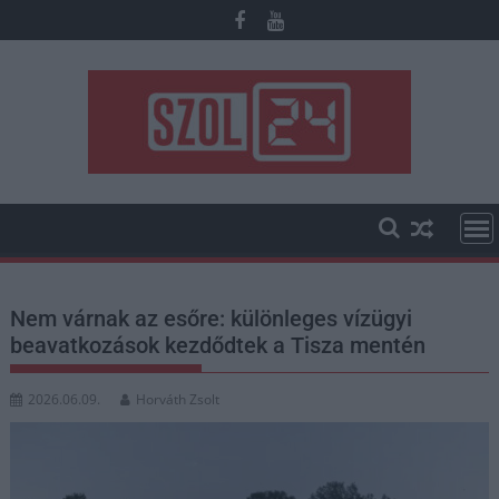
Skip
to
content
Nem várnak az esőre: különleges vízügyi
beavatkozások kezdődtek a Tisza mentén
2026.06.09.
Horváth Zsolt