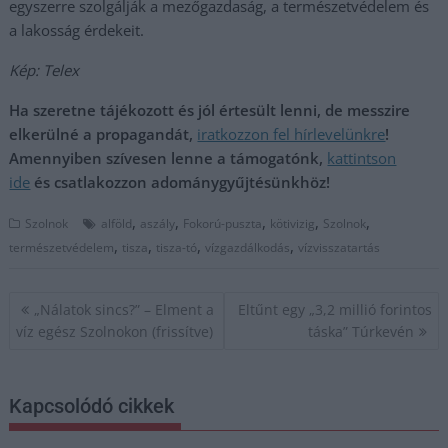
egyszerre szolgálják a mezőgazdaság, a természetvédelem és
a lakosság érdekeit.
Kép: Telex
Ha szeretne tájékozott és jól értesült lenni, de messzire
elkerülné a propagandát,
iratkozzon fel hírlevelünkre
!
Amennyiben szívesen lenne a támogatónk,
kattintson
ide
és csatlakozzon adománygyűjtésünkhöz!
,
,
,
,
,
Szolnok
alföld
aszály
Fokorú-puszta
kötivizig
Szolnok
,
,
,
,
természetvédelem
tisza
tisza-tó
vízgazdálkodás
vízvisszatartás
Bejegyzés
„Nálatok sincs?” – Elment a
Eltűnt egy „3,2 millió forintos
navigáció
víz egész Szolnokon (frissítve)
táska” Túrkevén
Kapcsolódó cikkek