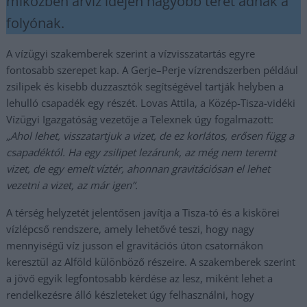
miközben árvíz idején nagyobb teret adnak a
folyónak.
A vízügyi szakemberek szerint a vízvisszatartás egyre
fontosabb szerepet kap. A Gerje–Perje vízrendszerben például
zsilipek és kisebb duzzasztók segítségével tartják helyben a
lehulló csapadék egy részét. Lovas Attila, a Közép-Tisza-vidéki
Vízügyi Igazgatóság vezetője a Telexnek úgy fogalmazott:
„Ahol lehet, visszatartjuk a vizet, de ez korlátos, erősen függ a
csapadéktól. Ha egy zsilipet lezárunk, az még nem teremt
vizet, de egy emelt víztér, ahonnan gravitációsan el lehet
vezetni a vizet, az már igen”.
A térség helyzetét jelentősen javítja a Tisza-tó és a kiskörei
vízlépcső rendszere, amely lehetővé teszi, hogy nagy
mennyiségű víz jusson el gravitációs úton csatornákon
keresztül az Alföld különböző részeire. A szakemberek szerint
a jövő egyik legfontosabb kérdése az lesz, miként lehet a
rendelkezésre álló készleteket úgy felhasználni, hogy