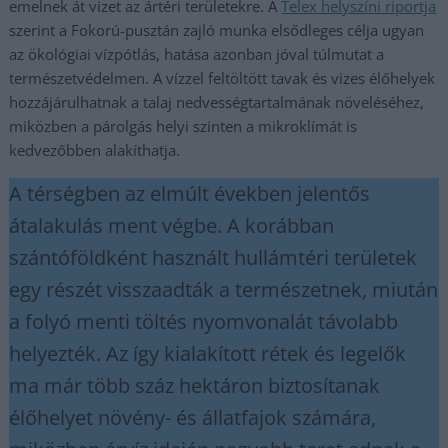
emelnek át vizet az ártéri területekre. A
Telex helyszíni riportja
szerint a Fokorú-pusztán zajló munka elsődleges célja ugyan
az ökológiai vízpótlás, hatása azonban jóval túlmutat a
természetvédelmen. A vízzel feltöltött tavak és vizes élőhelyek
hozzájárulhatnak a talaj nedvességtartalmának növeléséhez,
miközben a párolgás helyi szinten a mikroklímát is
kedvezőbben alakíthatja.
A térségben az elmúlt években jelentős
átalakulás ment végbe. A korábban
szántóföldként használt hullámtéri területek
egy részét visszaadták a természetnek, miután
a folyó menti töltés nyomvonalát távolabb
helyezték. Az így kialakított rétek és legelők
ma már több száz hektáron biztosítanak
élőhelyet növény- és állatfajok számára,