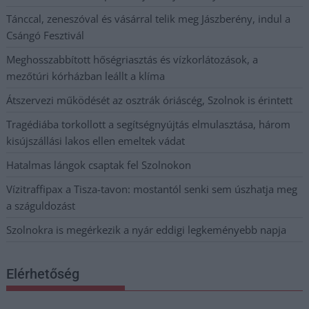
Tánccal, zeneszóval és vásárral telik meg Jászberény, indul a
Csángó Fesztivál
Meghosszabbított hőségriasztás és vízkorlátozások, a
mezőtúri kórházban leállt a klíma
Átszervezi működését az osztrák óriáscég, Szolnok is érintett
Tragédiába torkollott a segítségnyújtás elmulasztása, három
kisújszállási lakos ellen emeltek vádat
Hatalmas lángok csaptak fel Szolnokon
Vízitraffipax a Tisza-tavon: mostantól senki sem úszhatja meg
a száguldozást
Szolnokra is megérkezik a nyár eddigi legkeményebb napja
Elérhetőség