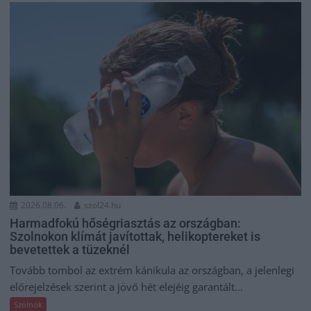
2026.08.06.
szol24.hu
Harmadfokú hőségriasztás az országban:
Szolnokon klímát javítottak, helikoptereket is
bevetettek a tüzeknél
Tovább tombol az extrém kánikula az országban, a jelenlegi
előrejelzések szerint a jövő hét elejéig garantált...
Szolnok