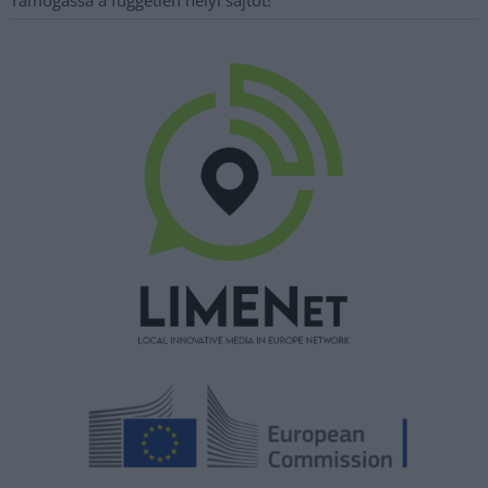
Támogassa a független helyi sajtót!