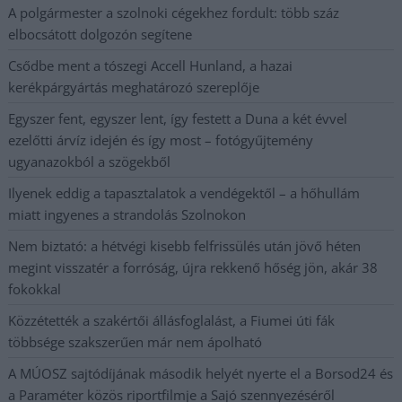
A polgármester a szolnoki cégekhez fordult: több száz
elbocsátott dolgozón segítene
Csődbe ment a tószegi Accell Hunland, a hazai
kerékpárgyártás meghatározó szereplője
Egyszer fent, egyszer lent, így festett a Duna a két évvel
ezelőtti árvíz idején és így most – fotógyűjtemény
ugyanazokból a szögekből
Ilyenek eddig a tapasztalatok a vendégektől – a hőhullám
miatt ingyenes a strandolás Szolnokon
Nem biztató: a hétvégi kisebb felfrissülés után jövő héten
megint visszatér a forróság, újra rekkenő hőség jön, akár 38
fokokkal
Közzétették a szakértői állásfoglalást, a Fiumei úti fák
többsége szakszerűen már nem ápolható
A MÚOSZ sajtódíjának második helyét nyerte el a Borsod24 és
a Paraméter közös riportfilmje a Sajó szennyezéséről