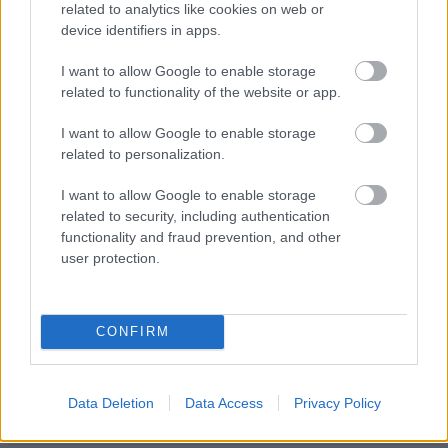
related to analytics like cookies on web or
Adja meg keresztnevét:
Adja
device identifiers in apps.
meg e-mail címét:
Megismertem és elfogadom a
GDPR-szabályzat
ot
I want to allow Google to enable storage
related to functionality of the website or app.
I want to allow Google to enable storage
Nem szeretne lemaradni semmiről? Csak egy kattintás, és hírlevelünk a
related to personalization.
legfrissebb információkkal és exkluzív tartalmakkal hétről hétre
I want to allow Google to enable storage
postaládájába érkezik!
related to security, including authentication
functionality and fraud prevention, and other
user protection.
A SZOL24 legfrissebb 24 cikke
A Tisza kormány minisztere újabb nagy változásokról döntött
CONFIRM
a közoktatásban – például az iskolaigazgatók visszakapják
munkáltatói jogaikat
Sok volt az igazolatlan hiányzás, Pócs János fizetéslevonást
Data Deletion
Data Access
Privacy Policy
kapott, más fideszesek még kevesebbet vittek haza