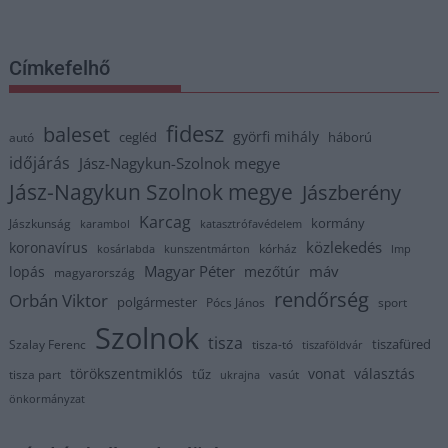
Címkefelhő
fidesz
baleset
györfi mihály
cegléd
háború
autó
időjárás
Jász-Nagykun-Szolnok megye
Jász-Nagykun Szolnok megye
Jászberény
Karcag
kormány
Jászkunság
karambol
katasztrófavédelem
közlekedés
koronavírus
kórház
kosárlabda
kunszentmárton
lmp
Magyar Péter
máv
lopás
mezőtúr
magyarország
rendőrség
Orbán Viktor
polgármester
Pócs János
sport
Szolnok
tisza
tiszafüred
Szalay Ferenc
tisza-tó
tiszaföldvár
törökszentmiklós
vonat
választás
tűz
tisza part
vasút
ukrajna
önkormányzat