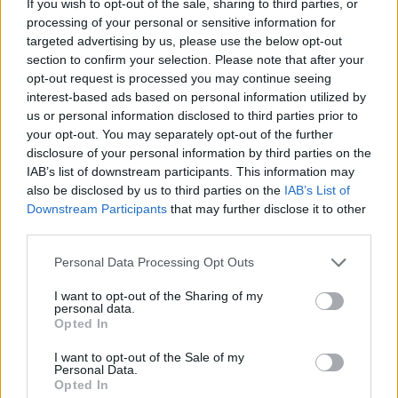
If you wish to opt-out of the sale, sharing to third parties, or
Szolnok
processing of your personal or sensitive information for
targeted advertising by us, please use the below opt-out
section to confirm your selection. Please note that after your
opt-out request is processed you may continue seeing
interest-based ads based on personal information utilized by
us or personal information disclosed to third parties prior to
your opt-out. You may separately opt-out of the further
disclosure of your personal information by third parties on the
IAB’s list of downstream participants. This information may
also be disclosed by us to third parties on the
IAB’s List of
Downstream Participants
that may further disclose it to other
third parties.
Please note that this website/app uses one or more Google
Personal Data Processing Opt Outs
services and may gather and store information including but
2026.08.06.
Horváth Zsolt
not limited to your visit or usage behaviour. You may click to
I want to opt-out of the Sharing of my
personal data.
A polgármester a szolnoki cégekhez fordult: több
grant or deny consent to Google and its third-party tags to
Opted In
száz elbocsátott dolgozón segítene
use your data for below specified purposes in below Google
consent section.
Munkalehetőséget kér a térség vállalkozásaitól Szolnok
I want to opt-out of the Sale of my
Personal Data.
polgármestere. A tószegi kerékpárgyár bezárása után
Opted In
közzétett felhívásának célja, hogy...