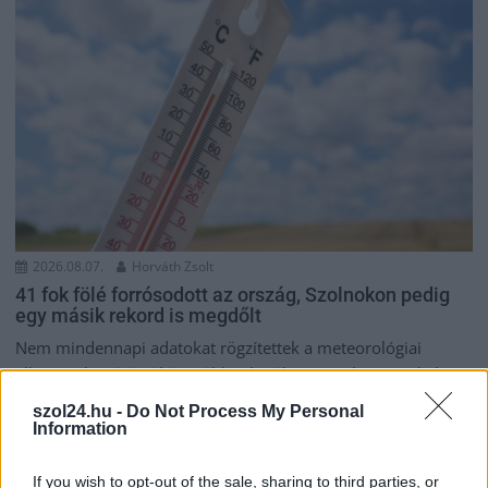
2026.08.07.
Horváth Zsolt
41 fok fölé forrósodott az ország, Szolnokon pedig
egy másik rekord is megdőlt
Nem mindennapi adatokat rögzítettek a meteorológiai
állomások csütörtökön: több településen is olyan értékek
születtek, amelyek átírták...
szol24.hu -
Do Not Process My Personal
Information
Szolnok
If you wish to opt-out of the sale, sharing to third parties, or