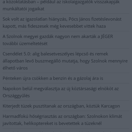
a közoktatásban – például az iskolaigazgatók visszakapják
munkáltatói jogaikat
Sok volt az igazolatlan hiányzás, Pócs János fizetéslevonást
kapott, más fideszesek még kevesebbet vittek haza
A Szolnok megyei gazdák nagyon nem akarták a JÉGER
további üzemeltetését
Csendélet 5.0: alig balesetveszélyes lépcső és remek
állapotban levő buszmegálló mutatja, hogy Szolnok mennyire
élhető város
Pénteken újra csökken a benzin és a gázolaj ára is
Napokon belül megválasztja az új köztársasági elnököt az
Országgyűlés
Kiterjedt tüzek pusztítanak az országban, köztük Karcagon
Harmadfokú hőségriasztás az országban: Szolnokon klímát
javítottak, helikoptereket is bevetettek a tüzeknél