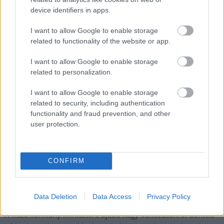
device identifiers in apps.
I want to allow Google to enable storage
Nem szeretne lemaradni semmiről? Csak egy kattintás, és hírlevelünk a
related to functionality of the website or app.
legfrissebb információkkal és exkluzív tartalmakkal hétről hétre
I want to allow Google to enable storage
postaládájába érkezik!
related to personalization.
I want to allow Google to enable storage
A SZOL24 legfrissebb 24 cikke
related to security, including authentication
functionality and fraud prevention, and other
user protection.
Györfi Mihály több tucat vállalkozással egyeztetett a
kerékpárgyár dolgozóinak megsegítéséről
41 fok fölé forrósodott az ország, Szolnokon pedig egy másik
CONFIRM
rekord is megdőlt
Egy telefonhívást akart, végül rendőrök vitték el a mezőtúri
férfit
Data Deletion
Data Access
Privacy Policy
A Tisza kormány minisztere újabb nagy változásokról döntött