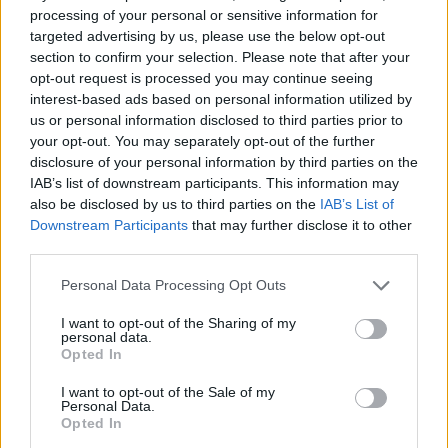
processing of your personal or sensitive information for
targeted advertising by us, please use the below opt-out
section to confirm your selection. Please note that after your
opt-out request is processed you may continue seeing
interest-based ads based on personal information utilized by
us or personal information disclosed to third parties prior to
your opt-out. You may separately opt-out of the further
disclosure of your personal information by third parties on the
IAB’s list of downstream participants. This information may
also be disclosed by us to third parties on the
IAB’s List of
Downstream Participants
that may further disclose it to other
third parties.
2026.08.06.
szol24.hu
Please note that this website/app uses one or more Google
Harmadfokú hőségriasztás az országban:
Personal Data Processing Opt Outs
services and may gather and store information including but
Szolnokon klímát javítottak, helikoptereket is
bevetettek a tüzeknél
not limited to your visit or usage behaviour. You may click to
I want to opt-out of the Sharing of my
personal data.
grant or deny consent to Google and its third-party tags to
Tovább tombol az extrém kánikula az országban, a jelenlegi
Opted In
use your data for below specified purposes in below Google
előrejelzések szerint a jövő hét elejéig garantált...
consent section.
I want to opt-out of the Sale of my
Szolnok
Personal Data.
Opted In