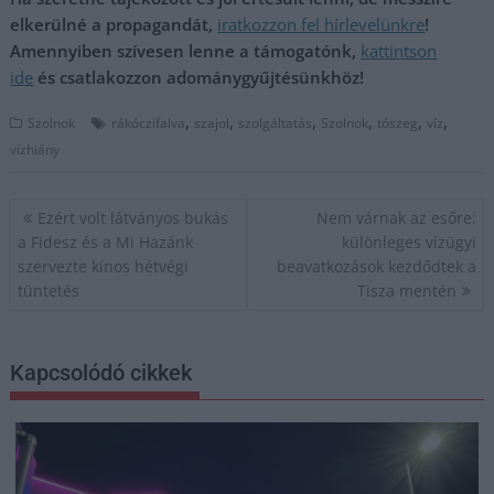
elkerülné a propagandát,
iratkozzon fel hírlevelünkre
!
Amennyiben szívesen lenne a támogatónk,
kattintson
ide
és csatlakozzon adománygyűjtésünkhöz!
,
,
,
,
,
,
Szolnok
rákóczifalva
szajol
szolgáltatás
Szolnok
tószeg
víz
vízhiány
Bejegyzés
Ezért volt látványos bukás
Nem várnak az esőre:
navigáció
a Fidesz és a Mi Hazánk
különleges vízügyi
szervezte kínos hétvégi
beavatkozások kezdődtek a
tüntetés
Tisza mentén
Kapcsolódó cikkek