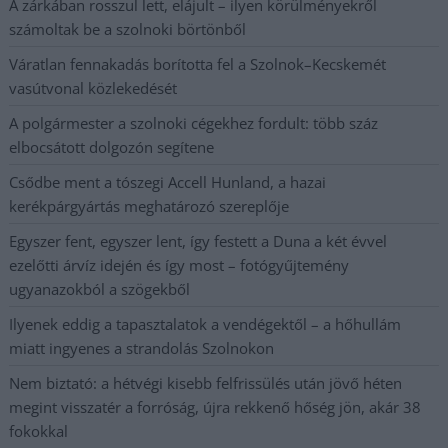
A zárkában rosszul lett, elájult – ilyen körülményekről
számoltak be a szolnoki börtönből
Váratlan fennakadás borította fel a Szolnok–Kecskemét
vasútvonal közlekedését
A polgármester a szolnoki cégekhez fordult: több száz
elbocsátott dolgozón segítene
Csődbe ment a tószegi Accell Hunland, a hazai
kerékpárgyártás meghatározó szereplője
Egyszer fent, egyszer lent, így festett a Duna a két évvel
ezelőtti árvíz idején és így most – fotógyűjtemény
ugyanazokból a szögekből
Ilyenek eddig a tapasztalatok a vendégektől – a hőhullám
miatt ingyenes a strandolás Szolnokon
Nem biztató: a hétvégi kisebb felfrissülés után jövő héten
megint visszatér a forróság, újra rekkenő hőség jön, akár 38
fokokkal