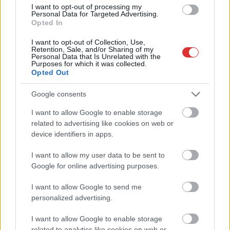
I want to opt-out of processing my
Personal Data for Targeted Advertising.
Opted In
I want to opt-out of Collection, Use,
Retention, Sale, and/or Sharing of my
Personal Data that Is Unrelated with the
Purposes for which it was collected.
Opted Out
Google consents
I want to allow Google to enable storage
related to advertising like cookies on web or
device identifiers in apps.
I want to allow my user data to be sent to
Google for online advertising purposes.
Hírlevél feliratkozás
I want to allow Google to send me
personalized advertising.
Adja meg keresztnevét:
Adja
meg e-mail címét:
I want to allow Google to enable storage
Megismertem és elfogadom a
GDPR-szabályzat
ot
related to analytics like cookies on web or