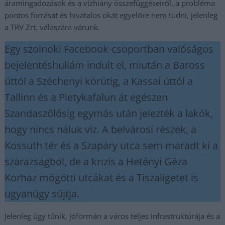
áramingadozások és a vízhiány összefüggéseiről, a probléma
pontos forrását és hivatalos okát egyelőre nem tudni, jelenleg
a TRV Zrt. válaszára várunk.
Egy szolnoki Facebook-csoportban valóságos
bejelentéshullám indult el, miután a Baross
úttól a Széchenyi körútig, a Kassai úttól a
Tallinn és a Pletykafalun át egészen
Szandaszőlősig egymás után jelezték a lakók,
hogy nincs náluk víz. A belvárosi részek, a
Kossuth tér és a Szapáry utca sem maradt ki a
szárazságból, de a krízis a Hetényi Géza
Kórház mögötti utcákat és a Tiszaligetet is
ugyanúgy sújtja.
Jelenleg úgy tűnik, jóformán a város teljes infrastruktúrája és a