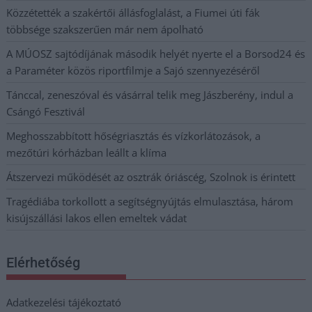
Közzétették a szakértői állásfoglalást, a Fiumei úti fák
többsége szakszerűen már nem ápolható
A MÚOSZ sajtódíjának második helyét nyerte el a Borsod24 és
a Paraméter közös riportfilmje a Sajó szennyezéséről
Tánccal, zeneszóval és vásárral telik meg Jászberény, indul a
Csángó Fesztivál
Meghosszabbított hőségriasztás és vízkorlátozások, a
mezőtúri kórházban leállt a klíma
Átszervezi működését az osztrák óriáscég, Szolnok is érintett
Tragédiába torkollott a segítségnyújtás elmulasztása, három
kisújszállási lakos ellen emeltek vádat
Elérhetőség
Adatkezelési tájékoztató