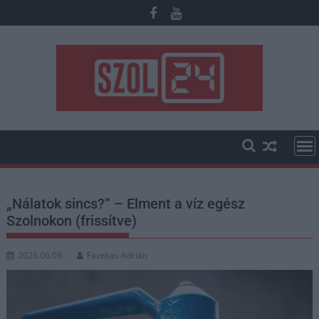
Skip
to
content
„Nálatok sincs?” – Elment a víz egész
Szolnokon (frissítve)
2026.06.09.
Fazekas Adrián