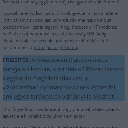
Szolnoki kistérség agglomerációja is egyszerre vált érintetté.
Egyesek poénkodva rögtön összefüggésbe hozták a hirtelen
jött vízhiányt a Tiszaligeti Strandfürdő mai napon indult
tesztüzemével, azt találgatva, hogy biztosan a 17 medence
feltöltése szippantotta el a vizet a lakosság elől. Amíg a
hivatalos válaszra várunk, az élményfürdőről készített
beszámolónkat
itt tudják megtekinteni
.
FRISSÍTÉS
: A hibabejelentő automatikus
hangja azt közölte, a szintén a TRV-hez tartozó
Nagykátán meghibásodás van, a
vízhálózatban nyomáscsökkenés léphet fel,
ami egyes területeken vízhiányt is okozhat.
Ettől függetlenül, részletesebb vagy pontosabb tájékoztatást
egyelőre a hivatalos oldalukon nem adtak.
Ha szeretne tájékozott és jól értesült lenni, de messzire