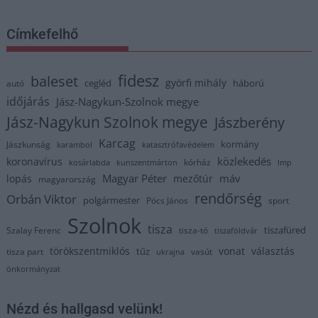
Címkefelhő
fidesz
baleset
györfi mihály
cegléd
háború
autó
időjárás
Jász-Nagykun-Szolnok megye
Jász-Nagykun Szolnok megye
Jászberény
Karcag
kormány
Jászkunság
karambol
katasztrófavédelem
közlekedés
koronavírus
kórház
kosárlabda
kunszentmárton
lmp
Magyar Péter
máv
lopás
mezőtúr
magyarország
rendőrség
Orbán Viktor
polgármester
Pócs János
sport
Szolnok
tisza
tiszafüred
Szalay Ferenc
tisza-tó
tiszaföldvár
törökszentmiklós
vonat
választás
tűz
tisza part
vasút
ukrajna
önkormányzat
Nézd és hallgasd velünk!