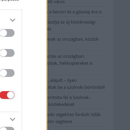
Szolnok mennyire élhető város
Pénteken újra csökken a benzin és a gázolaj ára is
Napokon belül megválasztja az új köztársasági
elnököt az Országgyűlés
Kiterjedt tüzek pusztítanak az országban, köztük
Karcagon
Harmadfokú hőségriasztás az országban:
Szolnokon klímát javítottak, helikoptereket is
bevetettek a tüzeknél
A zárkában rosszul lett, elájult – ilyen
körülményekről számoltak be a szolnoki börtönből
Váratlan fennakadás borította fel a Szolnok–
Kecskemét vasútvonal közlekedését
A polgármester a szolnoki cégekhez fordult: több
száz elbocsátott dolgozón segítene