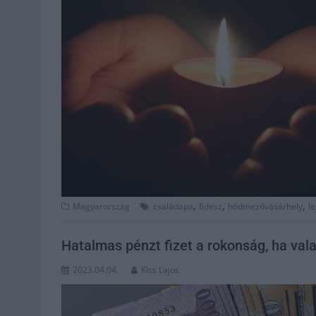
,
,
,
Magyarország
családapa
fidesz
hódmezővásárhely
le
Hatalmas pénzt fizet a rokonság, ha val
2023.04.04.
Kiss Lajos