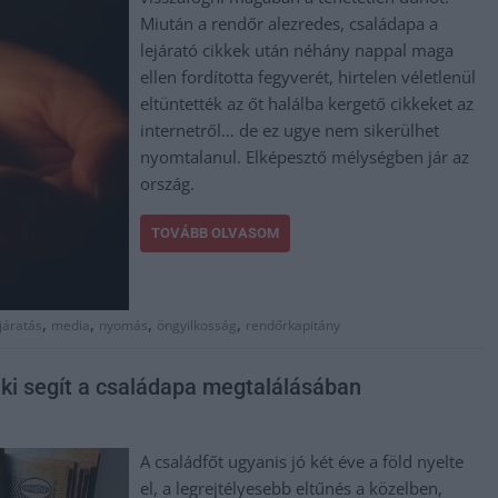
Miután a rendőr alezredes, családapa a
lejárató cikkek után néhány nappal maga
ellen fordította fegyverét, hirtelen véletlenül
eltüntették az őt halálba kergető cikkeket az
internetről… de ez ugye nem sikerülhet
nyomtalanul. Elképesztő mélységben jár az
ország.
TOVÁBB OLVASOM
,
,
,
,
járatás
media
nyomás
öngyilkosság
rendőrkapitány
aki segít a családapa megtalálásában
A családfőt ugyanis jó két éve a föld nyelte
el, a legrejtélyesebb eltűnés a közelben,