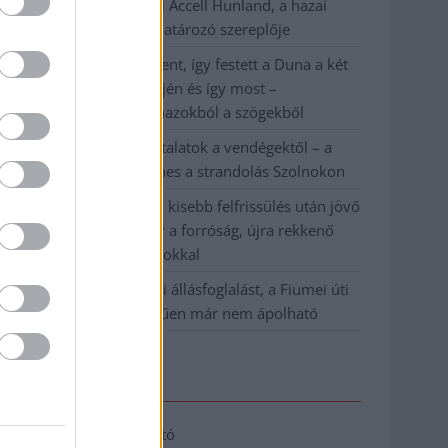
Csődbe ment a tószegi Accell Hunland, a hazai
kerékpárgyártás meghatározó szereplője
Egyszer fent, egyszer lent, így festett a Duna a két
évvel ezelőtti árvíz idején és így most –
fotógyűjtemény ugyanazokból a szögekből
Ilyenek eddig a tapasztalatok a vendégektől – a
hőhullám miatt ingyenes a strandolás Szolnokon
Nem biztató: a hétvégi kisebb felfrissülés után jövő
héten megint visszatér a forróság, újra rekkenő
hőség jön, akár 38 fokokkal
Közzétették a szakértői állásfoglalást, a Fiumei úti
fák többsége szakszerűen már nem ápolható
Elérhetőség
Adatkezelési tájékoztató