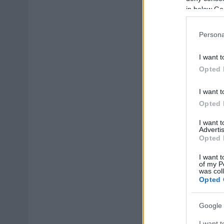
in below Go
Persona
I want t
Opted 
I want t
Opted 
I want 
Advertis
Opted 
I want t
of my P
was col
Opted 
Google 
I want t