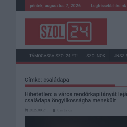
Skip
péntek, augusztus 7, 2026
Legfrissebb híreink
to
content
TÁMOGASSA SZOL24-ET!
SZOLNOK
JNSZ 
Címke:
családapa
Hihetetlen: a város rendőrkapitányát lej
családapa öngyilkosságba menekült
2025.09.21.
Kiss Lajos