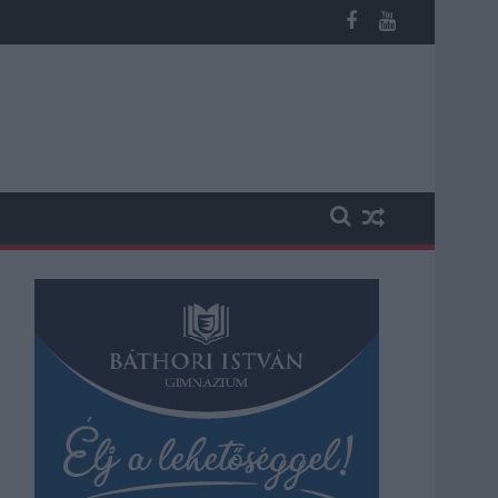
os késések alakultak ki a menetrendhez képest, kimaradás is előf