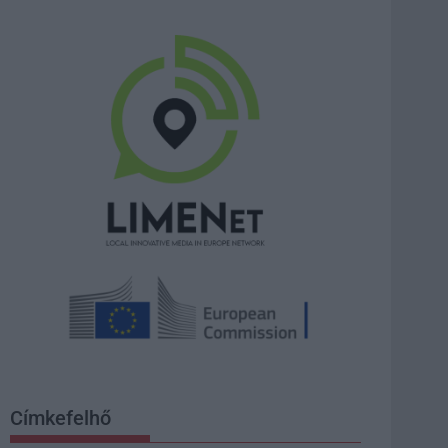
Címkefelhő