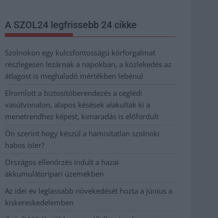
A SZOL24 legfrissebb 24 cikke
Szolnokon egy kulcsfontosságú körforgalmat
részlegesen lezárnak a napokban, a közlekedés az
átlagost is meghaladó mértékben lebénul
Elromlott a biztosítóberendezés a ceglédi
vasútvonalon, alapos késések alakultak ki a
menetrendhez képest, kimaradás is előfordult
Ön szerint hogy készül a hamisítatlan szolnoki
habos isler?
Országos ellenőrzés indult a hazai
akkumulátoripari üzemekben
Az idei év leglassabb növekedését hozta a június a
kiskereskedelemben