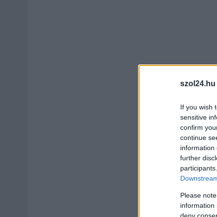
szol24.hu
If you wish 
sensitive in
confirm you
continue se
information 
further disc
participants
Downstream 
Please note
information 
deny consent