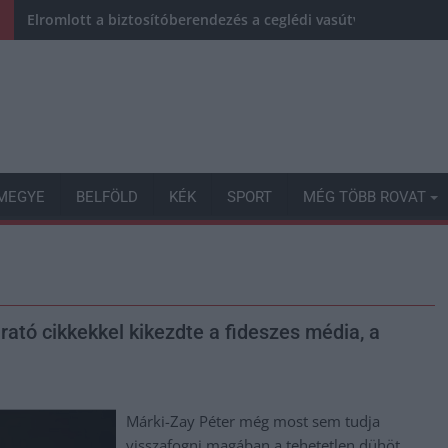
Elromlott a biztosítóberendezés a ceglédi vasútvonalon, alap
MEGYE
BELFÖLD
KÉK
SPORT
MÉG TÖBB ROVAT
árató cikkekkel kikezdte a fideszes média, a
Márki-Zay Péter még most sem tudja
visszafogni magában a tehetetlen dühöt.