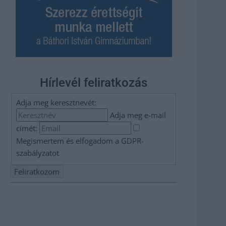
Hírlevél feliratkozás
Adja meg keresztnevét:
Adja meg e-mail
címét:
Megismertem és elfogadom a
GDPR-
szabályzat
ot
Nem szeretne lemaradni semmiről? Csak egy kattintás, és
hírlevelünk a legfrissebb információkkal és exkluzív
tartalmakkal hétről hétre postaládájába érkezik!