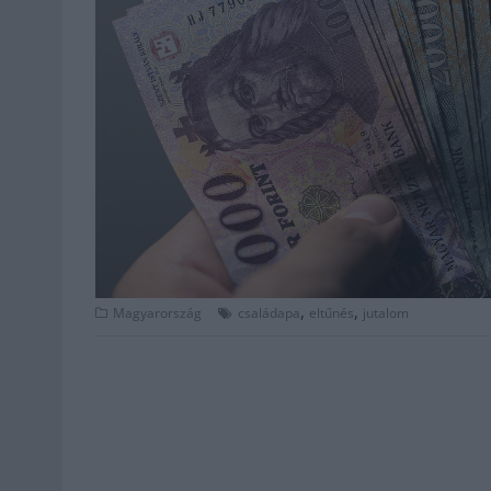
,
,
Magyarország
családapa
eltűnés
jutalom