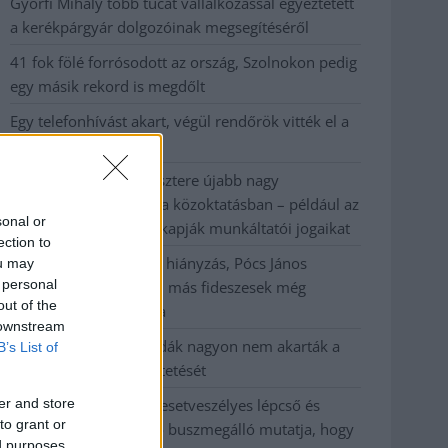
Györfi Mihály több tucat vállalkozással egyeztetett
a kerékpárgyár dolgozóinak megsegítéséről
41 fok fölé forrósodott az ország, Szolnokon pedig
egy másik rekord is megdőlt
Egy telefonhívást akart, végül rendőrök vitték el a
mezőtúri férfit
A Tisza kormány minisztere újabb nagy
változásokról döntött a közoktatásban – például az
sonal or
iskolaigazgatók visszakapják munkáltatói jogaikat
ection to
Sok volt az igazolatlan hiányzás, Pócs János
ou may
 personal
fizetéslevonást kapott, más fideszesek még
out of the
kevesebbet vittek haza
 downstream
A Szolnok megyei gazdák nagyon nem akarták a
B’s List of
JÉGER további üzemeltetését
er and store
Csendélet 5.0: alig balesetveszélyes lépcső és
to grant or
remek állapotban levő buszmegálló mutatja, hogy
ed purposes