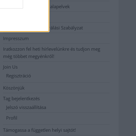
Etikai és függetlenségi alapelvek
Hirdetési árak
Hozzászólási és Moderálási Szabályzat
Impresszum
Iratkozzon fel heti hírlevelünkre és tudjon meg
még többet megyénkről!
Join Us
Regisztráció
Köszönjük
Tag bejelentkezés
Jelszó visszaállítása
Profil
Támogassa a független helyi sajtót!