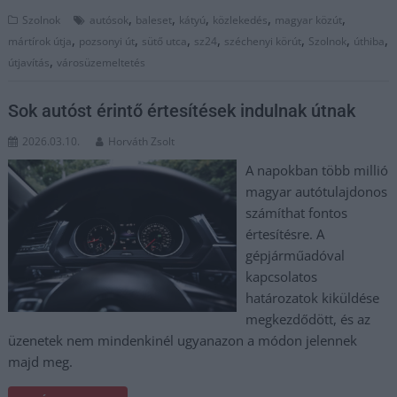
,
,
,
,
,
Szolnok
autósok
baleset
kátyú
közlekedés
magyar közút
,
,
,
,
,
,
,
mártírok útja
pozsonyi út
sütő utca
sz24
széchenyi körút
Szolnok
úthiba
,
útjavítás
városüzemeltetés
Sok autóst érintő értesítések indulnak útnak
2026.03.10.
Horváth Zsolt
A napokban több millió
magyar autótulajdonos
számíthat fontos
értesítésre. A
gépjárműadóval
kapcsolatos
határozatok kiküldése
megkezdődött, és az
üzenetek nem mindenkinél ugyanazon a módon jelennek
majd meg.