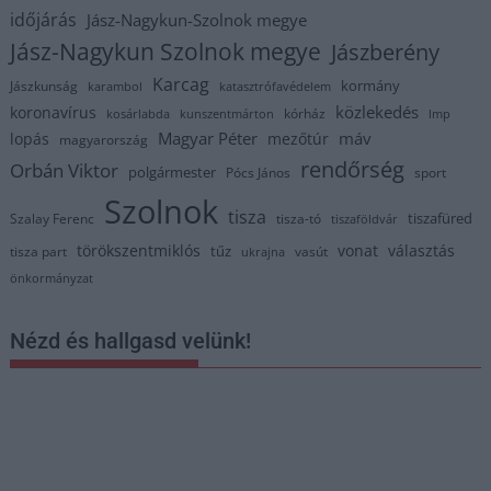
időjárás
Jász-Nagykun-Szolnok megye
Jász-Nagykun Szolnok megye
Jászberény
Karcag
kormány
Jászkunság
karambol
katasztrófavédelem
közlekedés
koronavírus
kórház
kosárlabda
kunszentmárton
lmp
Magyar Péter
máv
lopás
mezőtúr
magyarország
rendőrség
Orbán Viktor
polgármester
Pócs János
sport
Szolnok
tisza
tiszafüred
Szalay Ferenc
tisza-tó
tiszaföldvár
törökszentmiklós
vonat
választás
tűz
tisza part
vasút
ukrajna
önkormányzat
Nézd és hallgasd velünk!