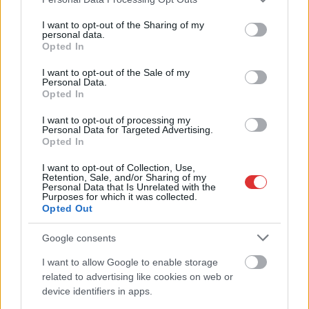
services and may gather and store information including but
balesetre. Egyszer csak
not limited to your visit or usage behaviour. You may click to
I want to opt-out of the Sharing of my
megnyílt a föld az autós alatt és tíz métert zuhant járművével.
personal data.
grant or deny consent to Google and its third-party tags to
Opted In
use your data for below specified purposes in below Google
TOVÁBB OLVASOM
consent section.
I want to opt-out of the Sale of my
Personal Data.
,
,
,
,
,
,
Külföld
autósok
baleset
föld
japán
kátyú
kereszteződés
Opted In
,
,
,
,
megnyílt
rémálom
Szolnok
víznyelő
zuhanás
I want to opt-out of processing my
Personal Data for Targeted Advertising.
Opted In
Az autósok rémálma elevenedett meg
Mezőtúrnál – a fedélzeti kamera pedig
I want to opt-out of Collection, Use,
rögzítette
Retention, Sale, and/or Sharing of my
Personal Data that Is Unrelated with the
Purposes for which it was collected.
2024.12.05.
Kiss Lajos
Opted Out
Törökszentmiklós és
Google consents
Mezőtúr között
megfagyott az autós
I want to allow Google to enable storage
ereiben a vér, mert 90-
related to advertising like cookies on web or
es tempónál egyszer
device identifiers in apps.
csak olyat tapasztalt