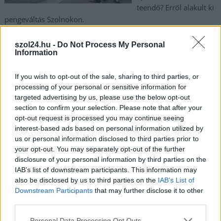
teendő? Erről alakult ki
pengeváltás Szolnokon.
TOVÁBB OLVASOM
szol24.hu -
Do Not Process My Personal
Information
,
,
,
,
,
Szolnok
autósok
csoport
gyalogátkelőhely
óvodások
Szolnok
,
,
,
tilos jelzés
türelmetlen
vita
zebra
If you wish to opt-out of the sale, sharing to third parties, or
processing of your personal or sensitive information for
targeted advertising by us, please use the below opt-out
Megelevenedett a sofőrök rémálma, elnyelt a
section to confirm your selection. Please note that after your
föld egy autóst a kereszteződésben
opt-out request is processed you may continue seeing
interest-based ads based on personal information utilized by
2025.01.30.
Kiss Lajos
us or personal information disclosed to third parties prior to
Ezekhez képest a
your opt-out. You may separately opt-out of the further
szolnoki kátyúk sehol
disclosure of your personal information by third parties on the
IAB’s list of downstream participants. This information may
nincsenek. Egészen
also be disclosed by us to third parties on the
IAB’s List of
durva eset, egyáltalán
Downstream Participants
that may further disclose it to other
nem lehetett
third parties.
felkészülni erre a
víznyelő okozta súlyos
Please note that this website/app uses one or more Google
Personal Data Processing Opt Outs