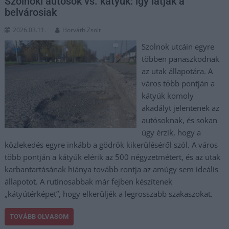
Szolnoki autósok vs. kátyúk: így látják a
belvárosiak
2026.03.11.
Horváth Zsolt
Szolnok utcáin egyre
többen panaszkodnak
az utak állapotára. A
város több pontján a
kátyúk komoly
akadályt jelentenek az
autósoknak, és sokan
úgy érzik, hogy a
közlekedés egyre inkább a gödrök kikerüléséről szól. A város
több pontján a kátyúk elérik az 500 négyzetmétert, és az utak
karbantartásának hiánya tovább rontja az amúgy sem ideális
állapotot. A rutinosabbak már fejben készítenek
„kátyútérképet”, hogy elkerüljék a legrosszabb szakaszokat.
TOVÁBB OLVASOM