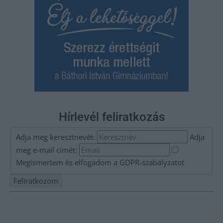
Hírlevél feliratkozás
Adja meg keresztnevét:
Adja
meg e-mail címét:
Megismertem és elfogadom a
GDPR-szabályzat
ot
Nem szeretne lemaradni semmiről? Csak egy kattintás, és hírlevelünk a
legfrissebb információkkal és exkluzív tartalmakkal hétről hétre