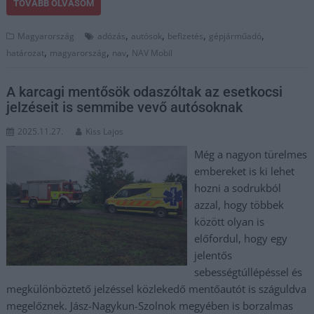
TOVÁBB OLVASOM
,
,
,
,
Magyarország
adózás
autósok
befizetés
gépjárműadó
,
,
,
határozat
magyarország
nav
NAV Mobil
A karcagi mentősök odaszóltak az esetkocsi
jelzéseit is semmibe vevő autósoknak
2025.11.27.
Kiss Lajos
Még a nagyon türelmes
embereket is ki lehet
hozni a sodrukból
azzal, hogy többek
között olyan is
előfordul, hogy egy
jelentős
sebességtúllépéssel és
megkülönböztető jelzéssel közlekedő mentőautót is száguldva
megelőznek. Jász-Nagykun-Szolnok megyében is borzalmas