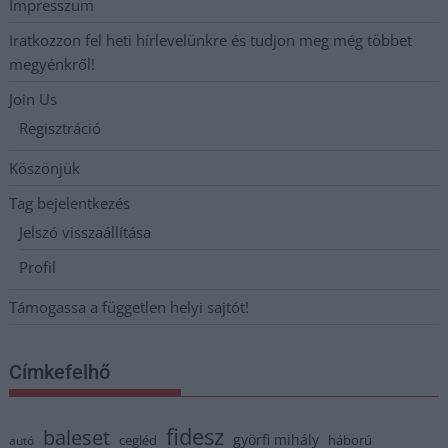
Impresszum
Iratkozzon fel heti hírlevelünkre és tudjon meg még többet
megyénkről!
Join Us
Regisztráció
Köszönjük
Tag bejelentkezés
Jelszó visszaállítása
Profil
Támogassa a független helyi sajtót!
Címkefelhő
fidesz
baleset
györfi mihály
cegléd
háború
autó