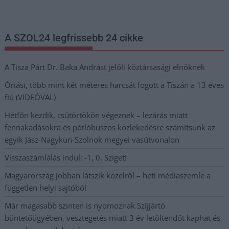
postaládájába érkezik!
A SZOL24 legfrissebb 24 cikke
A Tisza Párt Dr. Baka Andrást jelöli köztársasági elnöknek
Óriási, több mint két méteres harcsát fogott a Tiszán a 13 éves
fiú (VIDEÓVAL)
Hétfőn kezdik, csütörtökön végeznek – lezárás miatt
fennakadásokra és pótlóbuszos közlekedésre számítsunk az
egyik Jász-Nagykun-Szolnok megyei vasútvonalon
Visszaszámlálás indul: -1, 0, Sziget!
Magyarország jobban látszik közelről – heti médiaszemle a
független helyi sajtóból
Már magasabb szinten is nyomoznak Szijjártó
büntetőügyében, vesztegetés miatt 3 év letöltendőt kaphat és