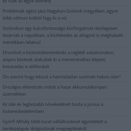
ez csak az egyik botrány
Problémák egész Jász-Nagykun-Szolnok megyében: egyre
több otthoni kútból fogy ki a víz
Szolnokon egy kulcsfontosságú körforgalmat részlegesen
lezárnak a napokban, a közlekedés az átlagost is meghaladó
mértékben lebénul
Elromlott a biztosítóberendezés a ceglédi vasútvonalon,
alapos késések alakultak ki a menetrendhez képest,
kimaradás is előfordult
Ön szerint hogy készül a hamisítatlan szolnoki habos isler?
Országos ellenőrzés indult a hazai akkumulátoripari
üzemekben
Az idei év leglassabb növekedését hozta a június a
kiskereskedelemben
Györfi Mihály több tucat vállalkozással egyeztetett a
kerékpárgyár dolgozóinak megsegítéséről