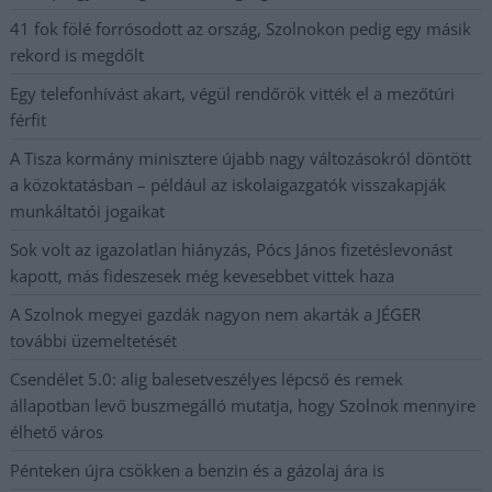
41 fok fölé forrósodott az ország, Szolnokon pedig egy másik
rekord is megdőlt
Egy telefonhívást akart, végül rendőrök vitték el a mezőtúri
férfit
A Tisza kormány minisztere újabb nagy változásokról döntött
a közoktatásban – például az iskolaigazgatók visszakapják
munkáltatói jogaikat
Sok volt az igazolatlan hiányzás, Pócs János fizetéslevonást
kapott, más fideszesek még kevesebbet vittek haza
A Szolnok megyei gazdák nagyon nem akarták a JÉGER
további üzemeltetését
Csendélet 5.0: alig balesetveszélyes lépcső és remek
állapotban levő buszmegálló mutatja, hogy Szolnok mennyire
élhető város
Pénteken újra csökken a benzin és a gázolaj ára is