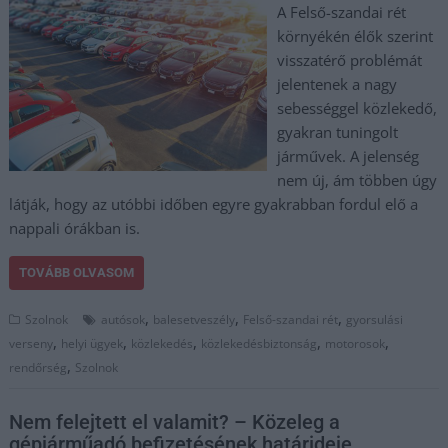
A Felső-szandai rét
környékén élők szerint
visszatérő problémát
jelentenek a nagy
sebességgel közlekedő,
gyakran tuningolt
járművek. A jelenség
nem új, ám többen úgy
látják, hogy az utóbbi időben egyre gyakrabban fordul elő a
nappali órákban is.
TOVÁBB OLVASOM
,
,
,
Szolnok
autósok
balesetveszély
Felső-szandai rét
gyorsulási
,
,
,
,
,
verseny
helyi ügyek
közlekedés
közlekedésbiztonság
motorosok
,
rendőrség
Szolnok
Nem felejtett el valamit? – Közeleg a
gépjárműadó befizetésének határideje