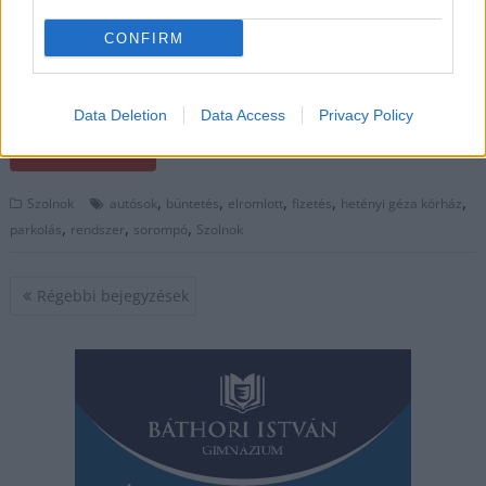
tud. Nem az első eset,
CONFIRM
ilyenkor bizony
úgymond „csalni” kell,
mert nincs más megoldás.
Data Deletion
Data Access
Privacy Policy
TOVÁBB OLVASOM
,
,
,
,
,
Szolnok
autósok
büntetés
elromlott
fizetés
hetényi géza kórház
,
,
,
parkolás
rendszer
sorompó
Szolnok
Bejegyzés
Régebbi bejegyzések
navigáció