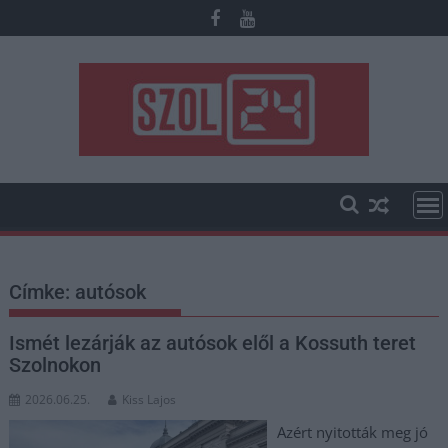
Skip
to
content
Címke:
autósok
Ismét lezárják az autósok elől a Kossuth teret
Szolnokon
2026.06.25.
Kiss Lajos
Azért nyitották meg jó