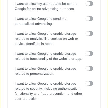
I want to allow my user data to be sent to
érkezni, amitől minden
Google for online advertising purposes.
autós rettegne. Végül
nagyon szerencsésen végződött a történet, de így is
I want to allow Google to send me
döbbenetesek a képsorok.
personalized advertising.
TOVÁBB OLVASOM
I want to allow Google to enable storage
related to analytics like cookies on web or
,
,
device identifiers in apps.
JNSZ megyei hírek
autósok
elszabadul
Jász-Nagykun Szolnok
,
,
,
,
,
,
megye
kamera
mezőtúr
rakomány
rémálom
rögzítés
törökszentmiklós
I want to allow Google to enable storage
related to functionality of the website or app.
Mit tegyünk, ha a Hetényi kórház parkolójában
elromlik a sorompó és nem megy a rendszer?
I want to allow Google to enable storage
related to personalization.
2024.10.23.
Kiss Lajos
I want to allow Google to enable storage
A nagy automatizálás
related to security, including authentication
egyik hátulütője, ha
functionality and fraud prevention, and other
elromlik a rendszer. A
user protection.
becsületes autós
menne fizetni, de nem