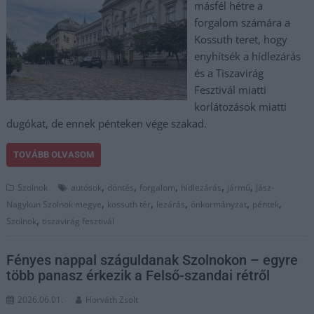
másfél hétre a
forgalom számára a
Kossuth teret, hogy
enyhítsék a hídlezárás
és a Tiszavirág
Fesztivál miatti
korlátozások miatti
dugókat, de ennek pénteken vége szakad.
TOVÁBB OLVASOM
,
,
,
,
,
Szolnok
autósok
döntés
forgalom
hídlezárás
jármű
Jász-
,
,
,
,
,
Nagykun Szolnok megye
kossuth tér
lezárás
önkormányzat
péntek
,
Szolnok
tiszavirág fesztivál
Fényes nappal száguldanak Szolnokon – egyre
több panasz érkezik a Felső-szandai rétről
2026.06.01.
Horváth Zsolt