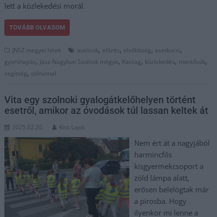
lett a közlekedési morál.
TOVÁBB OLVASOM
,
,
,
,
JNSZ megyei hírek
autósok
előzés
elsőbbség
esetkocsi
,
,
,
,
,
gyorshajtás
Jász-Nagykun Szolnok megye
Karcag
közlekedés
mentősök
,
segítség
színvonal
Vita egy szolnoki gyalogátkelőhelyen történt
esetről, amikor az óvodások túl lassan keltek át
2025.02.20.
Kiss Lajos
Nem ért át a nagyjából
harmincfős
kisgyermekcsoport a
zöld lámpa alatt,
erősen belelógtak már
a pirosba. Hogy
ilyenkor mi lenne a