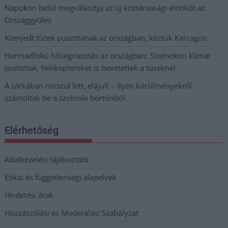
Napokon belül megválasztja az új köztársasági elnököt az
Országgyűlés
Kiterjedt tüzek pusztítanak az országban, köztük Karcagon
Harmadfokú hőségriasztás az országban: Szolnokon klímát
javítottak, helikoptereket is bevetettek a tüzeknél
A zárkában rosszul lett, elájult – ilyen körülményekről
számoltak be a szolnoki börtönből
Elérhetőség
Adatkezelési tájékoztató
Etikai és függetlenségi alapelvek
Hirdetési árak
Hozzászólási és Moderálási Szabályzat