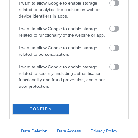
A Tisza kormány minisztere újabb nagy változásokról döntött
I want to allow Google to enable storage
related to analytics like cookies on web or
a közoktatásban – például az iskolaigazgatók visszakapják
device identifiers in apps.
munkáltatói jogaikat
Sok volt az igazolatlan hiányzás, Pócs János fizetéslevonást
I want to allow Google to enable storage
related to functionality of the website or app.
kapott, más fideszesek még kevesebbet vittek haza
A Szolnok megyei gazdák nagyon nem akarták a JÉGER
I want to allow Google to enable storage
további üzemeltetését
related to personalization.
Csendélet 5.0: alig balesetveszélyes lépcső és remek
I want to allow Google to enable storage
állapotban levő buszmegálló mutatja, hogy Szolnok mennyire
related to security, including authentication
élhető város
functionality and fraud prevention, and other
user protection.
Pénteken újra csökken a benzin és a gázolaj ára is
Napokon belül megválasztja az új köztársasági elnököt az
Országgyűlés
CONFIRM
Kiterjedt tüzek pusztítanak az országban, köztük Karcagon
Harmadfokú hőségriasztás az országban: Szolnokon klímát
Data Deletion
Data Access
Privacy Policy
javítottak, helikoptereket is bevetettek a tüzeknél