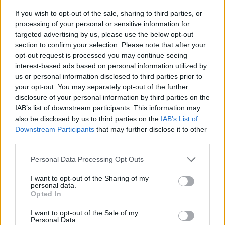
Megismertem és elfogadom a
GDPR-szabályzat
ot
If you wish to opt-out of the sale, sharing to third parties, or
processing of your personal or sensitive information for
targeted advertising by us, please use the below opt-out
section to confirm your selection. Please note that after your
Nem szeretne lemaradni semmiről? Csak egy kattintás, és hírlevelünk a
opt-out request is processed you may continue seeing
legfrissebb információkkal és exkluzív tartalmakkal hétről hétre
interest-based ads based on personal information utilized by
postaládájába érkezik!
us or personal information disclosed to third parties prior to
your opt-out. You may separately opt-out of the further
disclosure of your personal information by third parties on the
A SZOL24 legfrissebb 24 cikke
IAB’s list of downstream participants. This information may
also be disclosed by us to third parties on the
IAB’s List of
Downstream Participants
that may further disclose it to other
Problémák egész Jász-Nagykun-Szolnok megyében: egyre
third parties.
több otthoni kútból fogy ki a víz
Please note that this website/app uses one or more Google
Personal Data Processing Opt Outs
Már magasabb szinten is nyomoznak Szijjártó
services and may gather and store information including but
büntetőügyében, vesztegetés miatt 3 év letöltendőt kaphat és
not limited to your visit or usage behaviour. You may click to
I want to opt-out of the Sharing of my
personal data.
ez csak az egyik botrány
grant or deny consent to Google and its third-party tags to
Opted In
use your data for below specified purposes in below Google
Szolnokon egy kulcsfontosságú körforgalmat részlegesen
consent section.
I want to opt-out of the Sale of my
lezárnak a napokban, a közlekedés az átlagost is meghaladó
Personal Data.