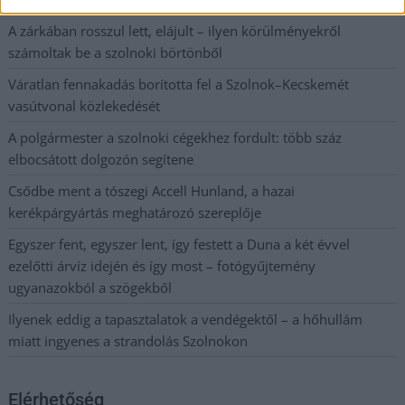
A zárkában rosszul lett, elájult – ilyen körülményekről
számoltak be a szolnoki börtönből
Váratlan fennakadás borította fel a Szolnok–Kecskemét
vasútvonal közlekedését
A polgármester a szolnoki cégekhez fordult: több száz
elbocsátott dolgozón segítene
Csődbe ment a tószegi Accell Hunland, a hazai
kerékpárgyártás meghatározó szereplője
Egyszer fent, egyszer lent, így festett a Duna a két évvel
ezelőtti árvíz idején és így most – fotógyűjtemény
ugyanazokból a szögekből
Ilyenek eddig a tapasztalatok a vendégektől – a hőhullám
miatt ingyenes a strandolás Szolnokon
Elérhetőség