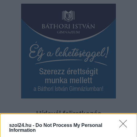
Hírlevél feliratkozás
szol24.hu -
Do Not Process My Personal
Adja meg keresztnevét:
Adja
Information
meg e-mail címét: