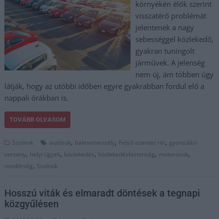
környékén élők szerint
visszatérő problémát
jelentenek a nagy
sebességgel közlekedő,
gyakran tuningolt
járművek. A jelenség
nem új, ám többen úgy
látják, hogy az utóbbi időben egyre gyakrabban fordul elő a
nappali órákban is.
TOVÁBB OLVASOM
,
,
,
Szolnok
autósok
balesetveszély
Felső-szandai rét
gyorsulási
,
,
,
,
,
verseny
helyi ügyek
közlekedés
közlekedésbiztonság
motorosok
,
rendőrség
Szolnok
Hosszú viták és elmaradt döntések a tegnapi
közgyűlésen