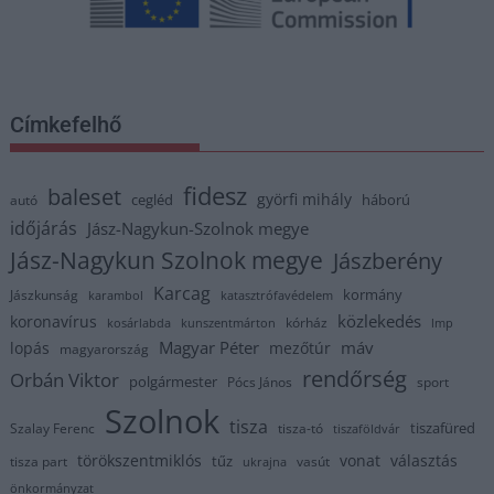
Címkefelhő
fidesz
baleset
györfi mihály
cegléd
háború
autó
időjárás
Jász-Nagykun-Szolnok megye
Jász-Nagykun Szolnok megye
Jászberény
Karcag
kormány
Jászkunság
karambol
katasztrófavédelem
közlekedés
koronavírus
kórház
kosárlabda
kunszentmárton
lmp
Magyar Péter
máv
lopás
mezőtúr
magyarország
rendőrség
Orbán Viktor
polgármester
Pócs János
sport
Szolnok
tisza
tiszafüred
Szalay Ferenc
tisza-tó
tiszaföldvár
törökszentmiklós
vonat
választás
tűz
tisza part
vasút
ukrajna
önkormányzat