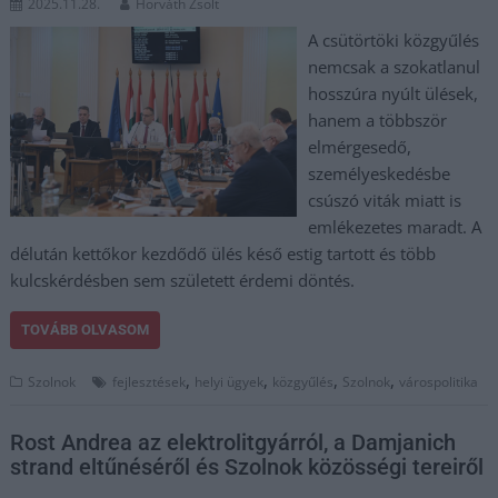
2025.11.28.
Horváth Zsolt
A csütörtöki közgyűlés
nemcsak a szokatlanul
hosszúra nyúlt ülések,
hanem a többször
elmérgesedő,
személyeskedésbe
csúszó viták miatt is
emlékezetes maradt. A
délután kettőkor kezdődő ülés késő estig tartott és több
kulcskérdésben sem született érdemi döntés.
TOVÁBB OLVASOM
,
,
,
,
Szolnok
fejlesztések
helyi ügyek
közgyűlés
Szolnok
várospolitika
Rost Andrea az elektrolitgyárról, a Damjanich
strand eltűnéséről és Szolnok közösségi tereiről