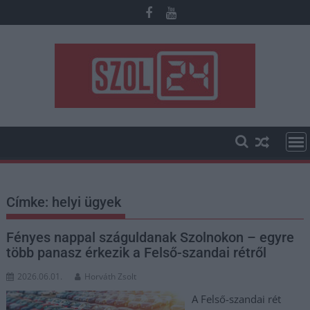
Skip
to
content
Címke:
helyi ügyek
Fényes nappal száguldanak Szolnokon – egyre
több panasz érkezik a Felső-szandai rétről
2026.06.01.
Horváth Zsolt
A Felső-szandai rét