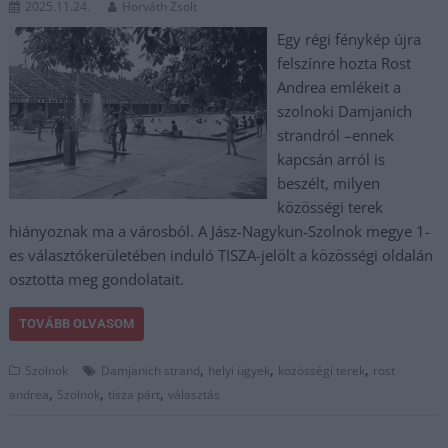
2025.11.24.
Horváth Zsolt
Egy régi fénykép újra
felszínre hozta Rost
Andrea emlékeit a
szolnoki Damjanich
strandról –ennek
kapcsán arról is
beszélt, milyen
közösségi terek
hiányoznak ma a városból. A Jász-Nagykun-Szolnok megye 1-
es választókerületében induló TISZA-jelölt a közösségi oldalán
osztotta meg gondolatait.
TOVÁBB OLVASOM
,
,
,
Szolnok
Damjanich strand
helyi ügyek
közösségi terek
rost
,
,
,
andrea
Szolnok
tisza párt
választás