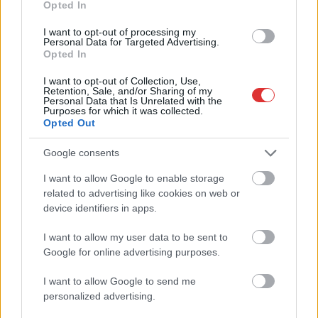
Opted In
mértékben lebénul
Elromlott a biztosítóberendezés a ceglédi vasútvonalon,
I want to opt-out of processing my
Personal Data for Targeted Advertising.
alapos késések alakultak ki a menetrendhez képest,
Opted In
kimaradás is előfordult
I want to opt-out of Collection, Use,
Ön szerint hogy készül a hamisítatlan szolnoki habos isler?
Retention, Sale, and/or Sharing of my
Personal Data that Is Unrelated with the
Purposes for which it was collected.
Országos ellenőrzés indult a hazai akkumulátoripari
Opted Out
üzemekben
Google consents
Az idei év leglassabb növekedését hozta a június a
kiskereskedelemben
I want to allow Google to enable storage
related to advertising like cookies on web or
Györfi Mihály több tucat vállalkozással egyeztetett a
device identifiers in apps.
kerékpárgyár dolgozóinak megsegítéséről
I want to allow my user data to be sent to
41 fok fölé forrósodott az ország, Szolnokon pedig egy másik
Google for online advertising purposes.
rekord is megdőlt
I want to allow Google to send me
Egy telefonhívást akart, végül rendőrök vitték el a mezőtúri
personalized advertising.
férfit