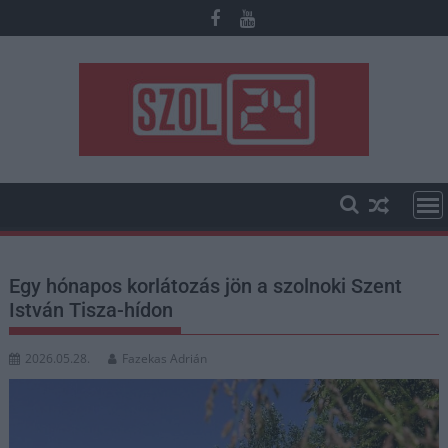
Skip
to
content
Egy hónapos korlátozás jön a szolnoki Szent
István Tisza-hídon
2026.05.28.
Fazekas Adrián