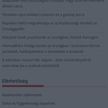
állapotban levő buszmegálló mutatja, hogy Szolnok mennyire
élhető város
Pénteken újra csökken a benzin és a gázolaj ára is
Napokon belül megválasztja az új köztársasági elnököt az
Országgyűlés
Kiterjedt tüzek pusztítanak az országban, köztük Karcagon
Harmadfokú hőségriasztás az országban: Szolnokon klímát
javítottak, helikoptereket is bevetettek a tüzeknél
A zárkában rosszul lett, elájult – ilyen körülményekről
számoltak be a szolnoki börtönből
Elérhetőség
Adatkezelési tájékoztató
Etikai és függetlenségi alapelvek