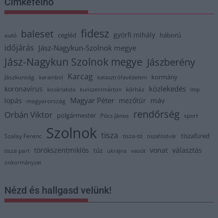
Címkefelhő
fidesz
baleset
györfi mihály
cegléd
háború
autó
időjárás
Jász-Nagykun-Szolnok megye
Jász-Nagykun Szolnok megye
Jászberény
Karcag
kormány
Jászkunság
karambol
katasztrófavédelem
közlekedés
koronavírus
kórház
kosárlabda
kunszentmárton
lmp
Magyar Péter
máv
lopás
mezőtúr
magyarország
rendőrség
Orbán Viktor
polgármester
Pócs János
sport
Szolnok
tisza
tiszafüred
Szalay Ferenc
tisza-tó
tiszaföldvár
törökszentmiklós
vonat
választás
tűz
tisza part
vasút
ukrajna
önkormányzat
Nézd és hallgasd velünk!