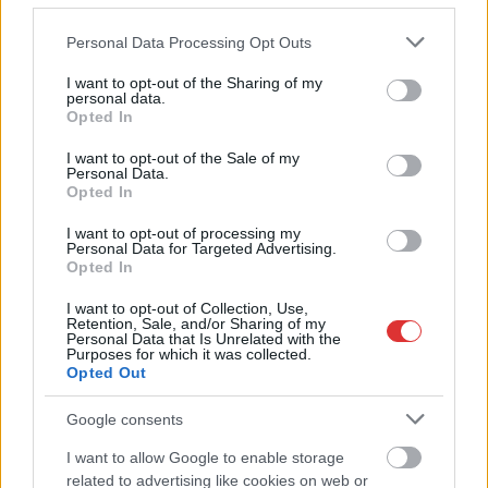
Please note that this website/app uses one or more Google
Personal Data Processing Opt Outs
services and may gather and store information including but
not limited to your visit or usage behaviour. You may click to
I want to opt-out of the Sharing of my
personal data.
grant or deny consent to Google and its third-party tags to
Opted In
use your data for below specified purposes in below Google
consent section.
I want to opt-out of the Sale of my
Personal Data.
Opted In
I want to opt-out of processing my
2026.08.07.
Horváth Zsolt
Personal Data for Targeted Advertising.
Györfi Mihály több tucat vállalkozással egyeztetett
Opted In
a kerékpárgyár dolgozóinak megsegítéséről
I want to opt-out of Collection, Use,
Rövid idő alatt számos vállalkozás jelezte, hogy segítene
Retention, Sale, and/or Sharing of my
Personal Data that Is Unrelated with the
azoknak a munkavállalóknak, akik a tószegi kerékpárgyár
Purposes for which it was collected.
bezárása...
Opted Out
Szolnok
Google consents
I want to allow Google to enable storage
related to advertising like cookies on web or