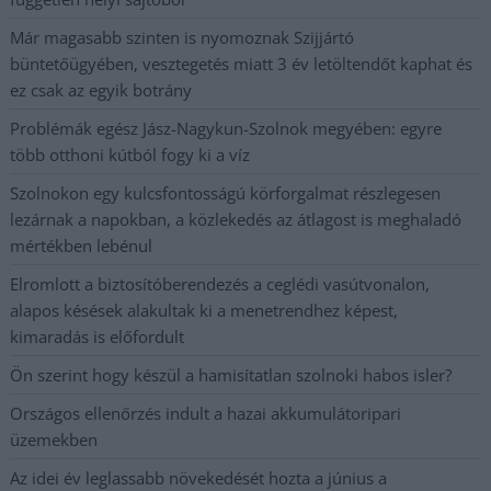
Már magasabb szinten is nyomoznak Szijjártó
büntetőügyében, vesztegetés miatt 3 év letöltendőt kaphat és
ez csak az egyik botrány
Problémák egész Jász-Nagykun-Szolnok megyében: egyre
több otthoni kútból fogy ki a víz
Szolnokon egy kulcsfontosságú körforgalmat részlegesen
lezárnak a napokban, a közlekedés az átlagost is meghaladó
mértékben lebénul
Elromlott a biztosítóberendezés a ceglédi vasútvonalon,
alapos késések alakultak ki a menetrendhez képest,
kimaradás is előfordult
Ön szerint hogy készül a hamisítatlan szolnoki habos isler?
Országos ellenőrzés indult a hazai akkumulátoripari
üzemekben
Az idei év leglassabb növekedését hozta a június a