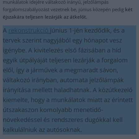
munkálatok idejére váltakozó irányú, jelzőlámpás
forgalomszabályozást vezetnek be, június közepén pedig
két
éjszakára teljesen lezárják az átkelőt.
A
rekonstrukció
június 1-jén kezdődik, és a
tervek szerint nagyjából egy hónapot vesz
igénybe. A kivitelezés első fázisában a híd
egyik útpályáját teljesen lezárják a forgalom
elől, így a járművek a megmaradt sávon,
váltakozó irányban, automata jelzőlámpák
irányítása mellett haladhatnak. A közútkezelő
kiemelte, hogy a munkálatok miatt az érintett
útszakaszon komolyabb menetidő-
növekedéssel és rendszeres dugókkal kell
kalkulálniuk az autósoknak.