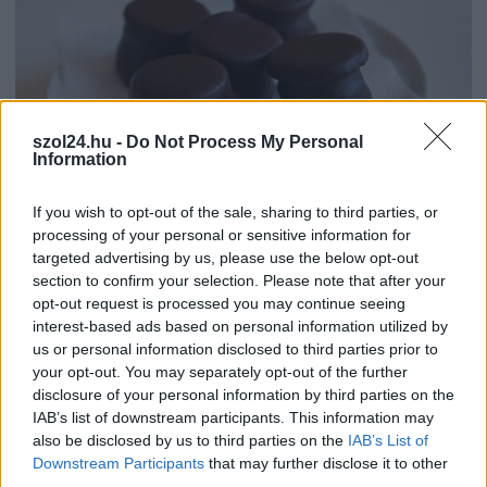
szol24.hu -
Do Not Process My Personal
Information
If you wish to opt-out of the sale, sharing to third parties, or
2026.08.07.
Farkas András
processing of your personal or sensitive information for
Ön szerint hogy készül a hamisítatlan szolnoki
targeted advertising by us, please use the below opt-out
habos isler?
section to confirm your selection. Please note that after your
Igazi retró klasszikus desszert, amelyet generációk óta
opt-out request is processed you may continue seeing
szeretnek, és amelyet sokan ma is próbálnak otthon
interest-based ads based on personal information utilized by
újraalkotni....
us or personal information disclosed to third parties prior to
your opt-out. You may separately opt-out of the further
Szolnok
disclosure of your personal information by third parties on the
IAB’s list of downstream participants. This information may
also be disclosed by us to third parties on the
IAB’s List of
Downstream Participants
that may further disclose it to other
third parties.