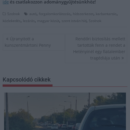
ide
és csatlakozzon adománygyűjtésünkhöz!
,
,
,
,
Szolnok
autó
forgalomkorlátozás
hídszerkezet
karbantartás
,
,
,
,
közlekedés
lezárás
magyar közút
szent istván híd
Szolnok
Bejegyzés
Újranyitott a
Rendőri biztosítás mellett
navigáció
kunszentmártoni Penny
tartották fenn a rendet a
Hetényinél egy fiatalember
tragédiája után
Kapcsolódó cikkek