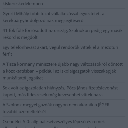
kiskereskedelemben
Györfi Mihály több tucat vállalkozással egyeztetett a
kerékpárgyár dolgozóinak megsegítéséről
41 fok fölé forrósodott az ország, Szolnokon pedig egy másik
rekord is megdőlt
Egy telefonhívást akart, végül rendőrök vitték el a mezőtúri
férfit
A Tisza kormány minisztere újabb nagy változásokról döntött
a közoktatásban – például az iskolaigazgatók visszakapják
munkáltatói jogaikat
Sok volt az igazolatlan hiányzás, Pócs János fizetéslevonást
kapott, más fideszesek még kevesebbet vittek haza
A Szolnok megyei gazdák nagyon nem akarták a JÉGER
további üzemeltetését
Csendélet 5.0: alig balesetveszélyes lépcső és remek