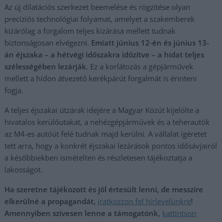
Az új dilatációs szerkezet beemelése és rögzítése olyan
precíziós technológiai folyamat, amelyet a szakemberek
kizárólag a forgalom teljes kizárása mellett tudnak
biztonságosan elvégezni.
Emiatt június 12-én és június 13-
án éjszaka – a hétvégi időszakra időzítve – a hidat teljes
szélességében lezárják
. Ez a korlátozás a gépjárművek
mellett a hídon átvezető kerékpárút forgalmát is érinteni
fogja.
A teljes éjszakai útzárak idejére a Magyar Közút kijelölte a
hivatalos kerülőutakat, a nehézgépjárművek és a teherautók
az M4-es autóút felé tudnak majd kerülni. A vállalat ígéretet
tett arra, hogy a konkrét éjszakai lezárások pontos idősávjairól
a későbbiekben ismételten és részletesen tájékoztatja a
lakosságot.
Ha szeretne tájékozott és jól értesült lenni, de messzire
elkerülné a propagandát,
iratkozzon fel hírlevelünkre
!
Amennyiben szívesen lenne a támogatónk,
kattintson