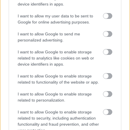
device identifiers in apps.
I want to allow my user data to be sent to
Google for online advertising purposes.
I want to allow Google to send me
personalized advertising.
I want to allow Google to enable storage
related to analytics like cookies on web or
device identifiers in apps.
I want to allow Google to enable storage
related to functionality of the website or app.
Hírlevél feliratkozás
I want to allow Google to enable storage
related to personalization.
Adja meg keresztnevét:
Adja
meg e-mail címét:
I want to allow Google to enable storage
Megismertem és elfogadom a
GDPR-szabályzat
ot
related to security, including authentication
functionality and fraud prevention, and other