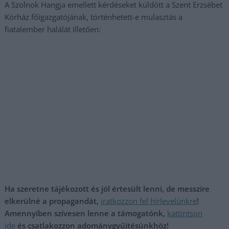
A Szolnok Hangja emellett kérdéseket küldött a Szent Erzsébet
Kórház főigazgatójának, történhetett-e mulasztás a
fiatalember halálát illetően:
Ha szeretne tájékozott és jól értesült lenni, de messzire
elkerülné a propagandát,
iratkozzon fel hírlevelünkre
!
Amennyiben szívesen lenne a támogatónk,
kattintson
ide
és csatlakozzon adománygyűjtésünkhöz!