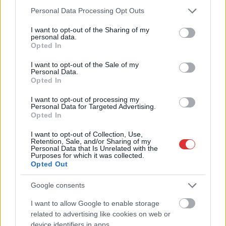
Please note that this website/app uses one or more Google
Personal Data Processing Opt Outs
services and may gather and store information including but
not limited to your visit or usage behaviour. You may click to
I want to opt-out of the Sharing of my
personal data.
grant or deny consent to Google and its third-party tags to
Opted In
use your data for below specified purposes in below Google
consent section.
I want to opt-out of the Sale of my
Personal Data.
Opted In
2026.08.07.
Farkas András
Ön szerint hogy készül a hamisítatlan szolnoki
I want to opt-out of processing my
habos isler?
Personal Data for Targeted Advertising.
Opted In
Igazi retró klasszikus desszert, amelyet generációk óta
szeretnek, és amelyet sokan ma is próbálnak otthon
I want to opt-out of Collection, Use,
Retention, Sale, and/or Sharing of my
újraalkotni....
Personal Data that Is Unrelated with the
Purposes for which it was collected.
Szolnok
Opted Out
Google consents
I want to allow Google to enable storage
related to advertising like cookies on web or
device identifiers in apps.