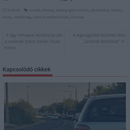
,
,
,
,
,
Szolnok
család
elhunyt
hetényi géza kórház
Jászberény
kórház
,
,
,
orvos
rendőrség
szent erzsébet kórház
Szolnok
Bejegyzés
Egy hónapos korlátozás jön
A legnagyobb tisztelet illeti
navigáció
a szolnoki Szent István Tisza-
„Szolnok Mentősét”
hídon
Kapcsolódó cikkek