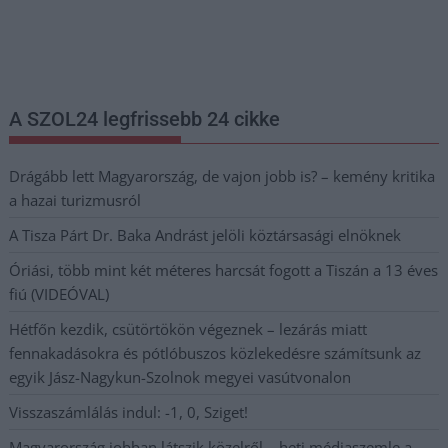
Nem szeretne lemaradni semmiről? Csak egy kattintás, és hírlevelünk a
legfrissebb információkkal és exkluzív tartalmakkal hétről hétre
postaládájába érkezik!
A SZOL24 legfrissebb 24 cikke
Drágább lett Magyarország, de vajon jobb is? – kemény kritika
a hazai turizmusról
A Tisza Párt Dr. Baka Andrást jelöli köztársasági elnöknek
Óriási, több mint két méteres harcsát fogott a Tiszán a 13 éves
fiú (VIDEÓVAL)
Hétfőn kezdik, csütörtökön végeznek – lezárás miatt
fennakadásokra és pótlóbuszos közlekedésre számítsunk az
egyik Jász-Nagykun-Szolnok megyei vasútvonalon
Visszaszámlálás indul: -1, 0, Sziget!
Magyarország jobban látszik közelről – heti médiaszemle a