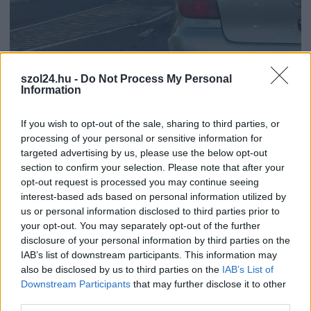
szol24.hu -
Do Not Process My Personal
2026.08.07.
Kiss Lajos
Information
Szolnokon egy kulcsfontosságú körforgalmat
részlegesen lezárnak a napokban, a közlekedés az
If you wish to opt-out of the sale, sharing to third parties, or
átlagost is meghaladó mértékben lebénul
processing of your personal or sensitive information for
targeted advertising by us, please use the below opt-out
Az aszfalt olyan nagymértékben károsodott, hogy már
section to confirm your selection. Please note that after your
nemigen lehet tovább húzni a javítási munkálatokat, ezzel
opt-out request is processed you may continue seeing
viszont...
interest-based ads based on personal information utilized by
Szolnok
us or personal information disclosed to third parties prior to
your opt-out. You may separately opt-out of the further
disclosure of your personal information by third parties on the
IAB’s list of downstream participants. This information may
also be disclosed by us to third parties on the
IAB’s List of
Downstream Participants
that may further disclose it to other
third parties.