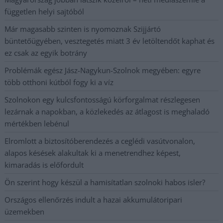
független helyi sajtóból
Már magasabb szinten is nyomoznak Szijjártó
büntetőügyében, vesztegetés miatt 3 év letöltendőt kaphat és
ez csak az egyik botrány
Problémák egész Jász-Nagykun-Szolnok megyében: egyre
több otthoni kútból fogy ki a víz
Szolnokon egy kulcsfontosságú körforgalmat részlegesen
lezárnak a napokban, a közlekedés az átlagost is meghaladó
mértékben lebénul
Elromlott a biztosítóberendezés a ceglédi vasútvonalon,
alapos késések alakultak ki a menetrendhez képest,
kimaradás is előfordult
Ön szerint hogy készül a hamisítatlan szolnoki habos isler?
Országos ellenőrzés indult a hazai akkumulátoripari
üzemekben