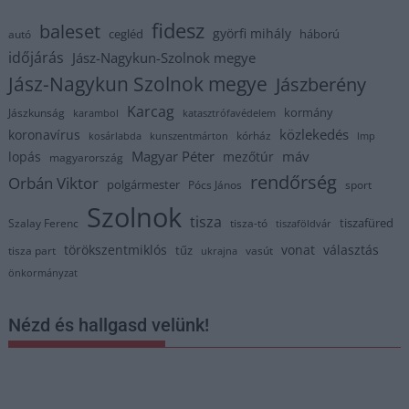
fidesz
baleset
györfi mihály
cegléd
háború
autó
időjárás
Jász-Nagykun-Szolnok megye
Jász-Nagykun Szolnok megye
Jászberény
Karcag
kormány
Jászkunság
karambol
katasztrófavédelem
közlekedés
koronavírus
kórház
kosárlabda
kunszentmárton
lmp
Magyar Péter
máv
lopás
mezőtúr
magyarország
rendőrség
Orbán Viktor
polgármester
Pócs János
sport
Szolnok
tisza
tiszafüred
Szalay Ferenc
tisza-tó
tiszaföldvár
törökszentmiklós
vonat
választás
tűz
tisza part
vasút
ukrajna
önkormányzat
Nézd és hallgasd velünk!