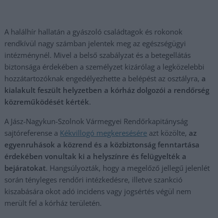
A halálhír hallatán a gyászoló családtagok és rokonok
rendkívül nagy számban jelentek meg az egészségügyi
intézménynél. Mivel a belső szabályzat és a betegellátás
biztonsága érdekében a személyzet kizárólag a legközelebbi
hozzátartozóknak engedélyezhette a belépést az osztályra,
a
kialakult feszült helyzetben a kórház dolgozói a rendőrség
közreműködését kérték
.
A Jász-Nagykun-Szolnok Vármegyei Rendőrkapitányság
sajtóreferense a
Kékvillogó megkeresésére
azt közölte,
az
egyenruhások a közrend és a közbiztonság fenntartása
érdekében vonultak ki a helyszínre és felügyelték a
bejáratokat
. Hangsúlyozták, hogy a megelőző jellegű jelenlét
során tényleges rendőri intézkedésre, illetve szankció
kiszabására okot adó incidens vagy jogsértés végül nem
merült fel a kórház területén.