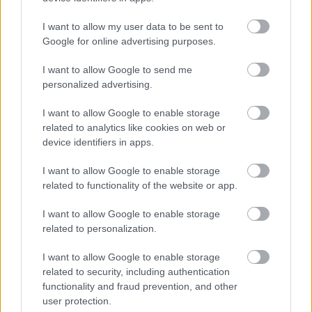
I want to allow my user data to be sent to
Google for online advertising purposes.
I want to allow Google to send me
personalized advertising.
I want to allow Google to enable storage
2026.08.07.
Horváth Zsolt
related to analytics like cookies on web or
Györfi Mihály több tucat vállalkozással egyeztetett
device identifiers in apps.
a kerékpárgyár dolgozóinak megsegítéséről
I want to allow Google to enable storage
Rövid idő alatt számos vállalkozás jelezte, hogy segítene
related to functionality of the website or app.
azoknak a munkavállalóknak, akik a tószegi kerékpárgyár
bezárása...
I want to allow Google to enable storage
related to personalization.
Szolnok
I want to allow Google to enable storage
related to security, including authentication
functionality and fraud prevention, and other
user protection.