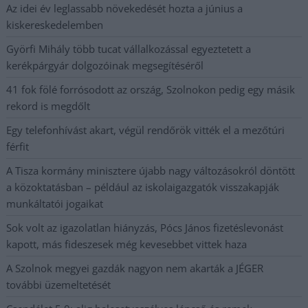
Az idei év leglassabb növekedését hozta a június a
kiskereskedelemben
Györfi Mihály több tucat vállalkozással egyeztetett a
kerékpárgyár dolgozóinak megsegítéséről
41 fok fölé forrósodott az ország, Szolnokon pedig egy másik
rekord is megdőlt
Egy telefonhívást akart, végül rendőrök vitték el a mezőtúri
férfit
A Tisza kormány minisztere újabb nagy változásokról döntött
a közoktatásban – például az iskolaigazgatók visszakapják
munkáltatói jogaikat
Sok volt az igazolatlan hiányzás, Pócs János fizetéslevonást
kapott, más fideszesek még kevesebbet vittek haza
A Szolnok megyei gazdák nagyon nem akarták a JÉGER
további üzemeltetését