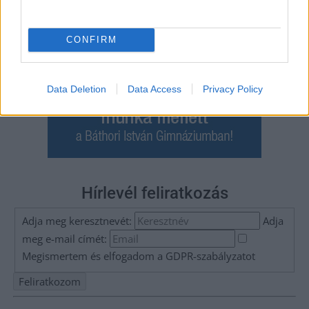
CONFIRM
Data Deletion
Data Access
Privacy Policy
Hírlevél feliratkozás
Adja meg keresztnevét:
Adja
meg e-mail címét:
Megismertem és elfogadom a
GDPR-szabályzat
ot