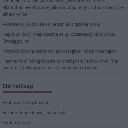
Csendélet 5.0: alig balesetveszélyes lépcső és remek
állapotban levő buszmegálló mutatja, hogy Szolnok mennyire
élhető város
Pénteken újra csökken a benzin és a gázolaj ára is
Napokon belül megválasztja az új köztársasági elnököt az
Országgyűlés
Kiterjedt tüzek pusztítanak az országban, köztük Karcagon
Harmadfokú hőségriasztás az országban: Szolnokon klímát
javítottak, helikoptereket is bevetettek a tüzeknél
Elérhetőség
Adatkezelési tájékoztató
Etikai és függetlenségi alapelvek
Hirdetési árak