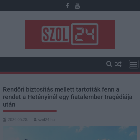
Skip
to
content
Rendőri biztosítás mellett tartották fenn a
rendet a Hetényinél egy fiatalember tragédiája
után
2026.05.28.
szol24.hu