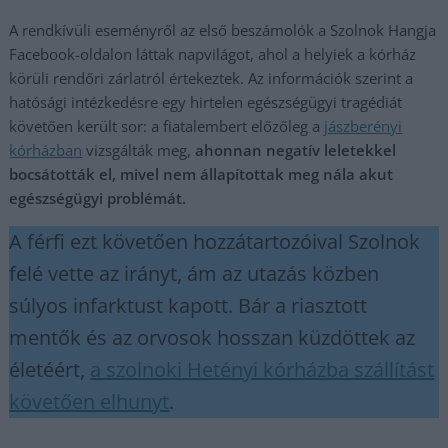
A rendkívüli eseményről az első beszámolók a Szolnok Hangja
Facebook-oldalon láttak napvilágot, ahol a helyiek a kórház
körüli rendőri zárlatról értekeztek. Az információk szerint a
hatósági intézkedésre egy hirtelen egészségügyi tragédiát
követően került sor: a fiatalembert előzőleg a
jászberényi
kórházban
vizsgálták meg,
ahonnan negatív leletekkel
bocsátották el, mivel nem állapítottak meg nála akut
egészségügyi problémát.
A férfi ezt követően hozzátartozóival Szolnok
felé vette az irányt, ám az utazás közben
súlyos infarktust kapott. Bár a riasztott
mentők és az orvosok hosszan küzdöttek az
életéért,
a szolnoki Hetényi kórházba szállítást
követően elhunyt
.