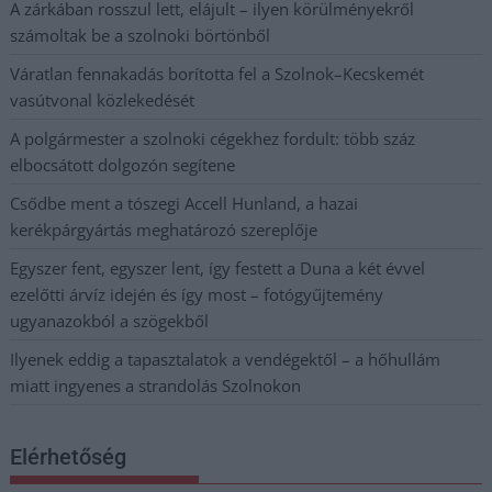
A zárkában rosszul lett, elájult – ilyen körülményekről
számoltak be a szolnoki börtönből
Váratlan fennakadás borította fel a Szolnok–Kecskemét
vasútvonal közlekedését
A polgármester a szolnoki cégekhez fordult: több száz
elbocsátott dolgozón segítene
Csődbe ment a tószegi Accell Hunland, a hazai
kerékpárgyártás meghatározó szereplője
Egyszer fent, egyszer lent, így festett a Duna a két évvel
ezelőtti árvíz idején és így most – fotógyűjtemény
ugyanazokból a szögekből
Ilyenek eddig a tapasztalatok a vendégektől – a hőhullám
miatt ingyenes a strandolás Szolnokon
Elérhetőség