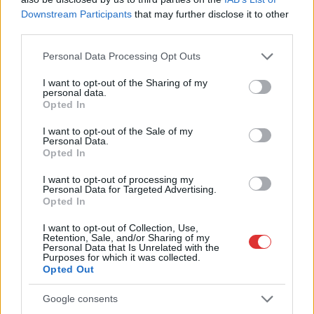
Downstream Participants
that may further disclose it to other
third parties.
Please note that this website/app uses one or more Google
Personal Data Processing Opt Outs
services and may gather and store information including but
not limited to your visit or usage behaviour. You may click to
I want to opt-out of the Sharing of my
personal data.
grant or deny consent to Google and its third-party tags to
Opted In
use your data for below specified purposes in below Google
consent section.
I want to opt-out of the Sale of my
Personal Data.
Opted In
I want to opt-out of processing my
Personal Data for Targeted Advertising.
Opted In
I want to opt-out of Collection, Use,
Retention, Sale, and/or Sharing of my
Hírlevél feliratkozás
Personal Data that Is Unrelated with the
Purposes for which it was collected.
Opted Out
Adja meg keresztnevét:
Adja
meg e-mail címét:
Google consents
Megismertem és elfogadom a
GDPR-szabályzat
ot