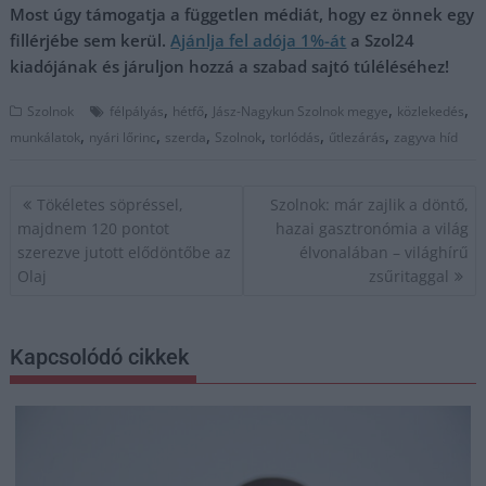
Most úgy támogatja a független médiát, hogy ez önnek egy
fillérjébe sem kerül.
Ajánlja fel adója 1%-át
a Szol24
kiadójának és járuljon hozzá a szabad sajtó túléléséhez!
,
,
,
,
Szolnok
félpályás
hétfő
Jász-Nagykun Szolnok megye
közlekedés
,
,
,
,
,
,
munkálatok
nyári lőrinc
szerda
Szolnok
torlódás
űtlezárás
zagyva híd
Bejegyzés
Tökéletes söpréssel,
Szolnok: már zajlik a döntő,
navigáció
majdnem 120 pontot
hazai gasztronómia a világ
szerezve jutott elődöntőbe az
élvonalában – világhírű
Olaj
zsűritaggal
Kapcsolódó cikkek