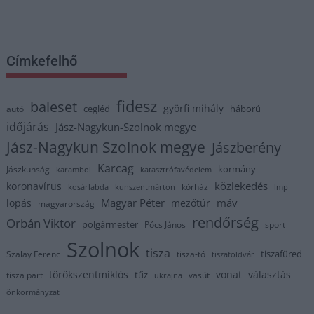
Címkefelhő
fidesz
baleset
györfi mihály
cegléd
háború
autó
időjárás
Jász-Nagykun-Szolnok megye
Jász-Nagykun Szolnok megye
Jászberény
Karcag
kormány
Jászkunság
karambol
katasztrófavédelem
közlekedés
koronavírus
kórház
kosárlabda
kunszentmárton
lmp
Magyar Péter
máv
lopás
mezőtúr
magyarország
rendőrség
Orbán Viktor
polgármester
Pócs János
sport
Szolnok
tisza
tiszafüred
Szalay Ferenc
tisza-tó
tiszaföldvár
törökszentmiklós
vonat
választás
tűz
tisza part
vasút
ukrajna
önkormányzat