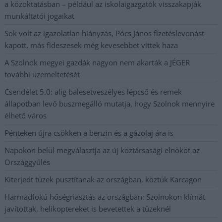
a közoktatásban – például az iskolaigazgatók visszakapják
munkáltatói jogaikat
Sok volt az igazolatlan hiányzás, Pócs János fizetéslevonást
kapott, más fideszesek még kevesebbet vittek haza
A Szolnok megyei gazdák nagyon nem akarták a JÉGER
további üzemeltetését
Csendélet 5.0: alig balesetveszélyes lépcső és remek
állapotban levő buszmegálló mutatja, hogy Szolnok mennyire
élhető város
Pénteken újra csökken a benzin és a gázolaj ára is
Napokon belül megválasztja az új köztársasági elnököt az
Országgyűlés
Kiterjedt tüzek pusztítanak az országban, köztük Karcagon
Harmadfokú hőségriasztás az országban: Szolnokon klímát
javítottak, helikoptereket is bevetettek a tüzeknél