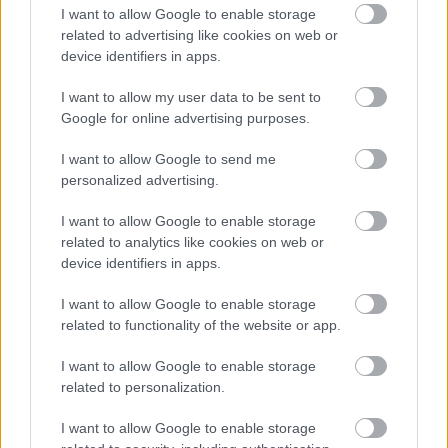
I want to allow Google to enable storage
related to advertising like cookies on web or
device identifiers in apps.
Nem szeretne lemaradni semmiről? Csak egy kattintás, és hírlevelünk a
legfrissebb információkkal és exkluzív tartalmakkal hétről hétre
I want to allow my user data to be sent to
Google for online advertising purposes.
postaládájába érkezik!
I want to allow Google to send me
personalized advertising.
A SZOL24 legfrissebb 24 cikke
I want to allow Google to enable storage
Problémák egész Jász-Nagykun-Szolnok megyében: egyre
related to analytics like cookies on web or
device identifiers in apps.
több otthoni kútból fogy ki a víz
Már magasabb szinten is nyomoznak Szijjártó
I want to allow Google to enable storage
büntetőügyében, vesztegetés miatt 3 év letöltendőt kaphat és
related to functionality of the website or app.
ez csak az egyik botrány
I want to allow Google to enable storage
Szolnokon egy kulcsfontosságú körforgalmat részlegesen
related to personalization.
lezárnak a napokban, a közlekedés az átlagost is meghaladó
I want to allow Google to enable storage
mértékben lebénul