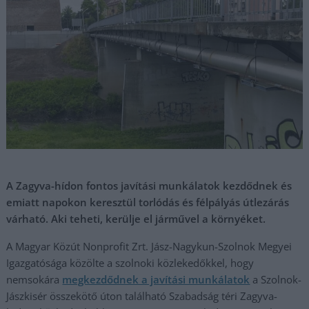
A Zagyva-hídon fontos javítási munkálatok kezdődnek és
emiatt napokon keresztül torlódás és félpályás útlezárás
várható. Aki teheti, kerülje el járművel a környéket.
A Magyar Közút Nonprofit Zrt. Jász-Nagykun-Szolnok Megyei
Igazgatósága közölte a szolnoki közlekedőkkel, hogy
nemsokára
megkezdődnek a javítási munkálatok
a Szolnok-
Jászkisér összekötő úton található Szabadság téri Zagyva-