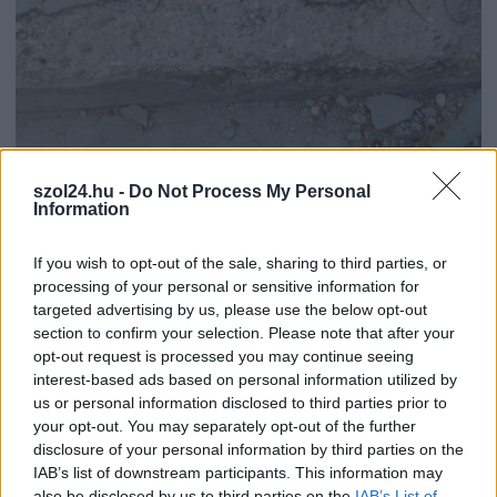
szol24.hu -
Do Not Process My Personal
Information
If you wish to opt-out of the sale, sharing to third parties, or
2026.08.06.
Kiss Lajos
processing of your personal or sensitive information for
Csendélet 5.0: alig balesetveszélyes lépcső és
targeted advertising by us, please use the below opt-out
remek állapotban levő buszmegálló mutatja, hogy
section to confirm your selection. Please note that after your
Szolnok mennyire élhető város
opt-out request is processed you may continue seeing
interest-based ads based on personal information utilized by
Ha csak ezeket a képeket látnánk, azt gondolnánk, hogy az
us or personal information disclosed to third parties prior to
egyik leglepusztultabb balkáni vidéken járunk, de...
your opt-out. You may separately opt-out of the further
Szolnok
disclosure of your personal information by third parties on the
IAB’s list of downstream participants. This information may
also be disclosed by us to third parties on the
IAB’s List of