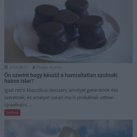
2026.08.07.
Farkas András
Ön szerint hogy készül a hamisítatlan szolnoki
habos isler?
Igazi retró klasszikus desszert, amelyet generációk óta
szeretnek, és amelyet sokan ma is próbálnak otthon
újraalkotni....
Szolnok