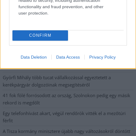
related to security, including authentication
Elromlott a biztosítóberendezés a ceglédi vasútvonalon,
functionality and fraud prevention, and other
alapos késések alakultak ki a menetrendhez képest,
user protection.
kimaradás is előfordult
Ön szerint hogy készül a hamisítatlan szolnoki habos isler?
CONFIRM
Országos ellenőrzés indult a hazai akkumulátoripari
üzemekben
Data Deletion
Data Access
Privacy Policy
Az idei év leglassabb növekedését hozta a június a
kiskereskedelemben
Györfi Mihály több tucat vállalkozással egyeztetett a
kerékpárgyár dolgozóinak megsegítéséről
41 fok fölé forrósodott az ország, Szolnokon pedig egy másik
rekord is megdőlt
Egy telefonhívást akart, végül rendőrök vitték el a mezőtúri
férfit
A Tisza kormány minisztere újabb nagy változásokról döntött