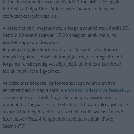
hídon, közkedveltebb nevén Nyári Lőrinc hídon. Az egyik
hídfőnél, a Pólya Tibor út felé tartó sávban a dilatációs
szerkezet cseréjét végzik el.
A közleményből megtudhattuk, hogy a munkálatok április 27.,
hétfő 9:00 órától szerdán 15:00 óráig zajlanak majd. Az
érintett napokon időszakos
félpályás forgalomkorlátozásra kell készülni. A váltakozó
irányú forgalmat jelzőőrök irányítják majd, a megváltozott
forgalmi rendre pedig veszélyt jelző, tilalmi és elkorlátozó
táblák hívják fel a figyelmet.
Az útszakasz központilag fontos szerepe miatt a javítás
tervezett három napja alatt
jelentős torlódások várhatóak.
A
szakemberek azt kérik, hogy aki teheti, válasszon másik
útvonalat a Zagyván való átkeléshez. A Tiszán való átjutáshoz
a városi híd helyett a 4-es főút déli elkerülő szakaszán lévő
Szent István Tisza-híd igénybevételét javasolják. (Fotó:
SzolnokTV)