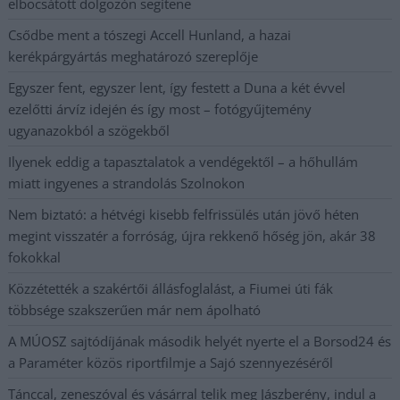
elbocsátott dolgozón segítene
Csődbe ment a tószegi Accell Hunland, a hazai
kerékpárgyártás meghatározó szereplője
Egyszer fent, egyszer lent, így festett a Duna a két évvel
ezelőtti árvíz idején és így most – fotógyűjtemény
ugyanazokból a szögekből
Ilyenek eddig a tapasztalatok a vendégektől – a hőhullám
miatt ingyenes a strandolás Szolnokon
Nem biztató: a hétvégi kisebb felfrissülés után jövő héten
megint visszatér a forróság, újra rekkenő hőség jön, akár 38
fokokkal
Közzétették a szakértői állásfoglalást, a Fiumei úti fák
többsége szakszerűen már nem ápolható
A MÚOSZ sajtódíjának második helyét nyerte el a Borsod24 és
a Paraméter közös riportfilmje a Sajó szennyezéséről
Tánccal, zeneszóval és vásárral telik meg Jászberény, indul a