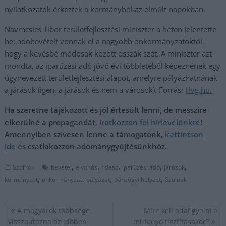
nyilatkozatok érkeztek a kormányból az elmúlt napokban.
Navracsics Tibor területfejlesztési miniszter a héten jelentette
be: adóbevételt vonnak el a nagyobb önkormányzatoktól,
hogy a kevésbé módosak között osszák szét. A miniszter azt
mondta, az iparűzési adó jövő évi többletéből képeznének egy
úgynevezett területfejlesztési alapot, amelyre pályázhatnának
a járások (igen, a járások és nem a városok). Forrás:
Hvg.hu.
Ha szeretne tájékozott és jól értesült lenni, de messzire
elkerülné a propagandát,
iratkozzon fel hírlevelünkre
!
Amennyiben szívesen lenne a támogatónk,
kattintson
ide
és csatlakozzon adománygyűjtésünkhöz.
,
,
,
,
,
Szolnok
bevétel
elvonás
fidesz
iparűzési adó
járások
,
,
,
,
kormányzat
önkormányzat
pályázat
pénzügyi helyzet
Szolnok
Bejegyzés
A magyarok többsége
Mire kell odafigyelni a
navigáció
visszautazna az időben
műfenyő tisztításakor?