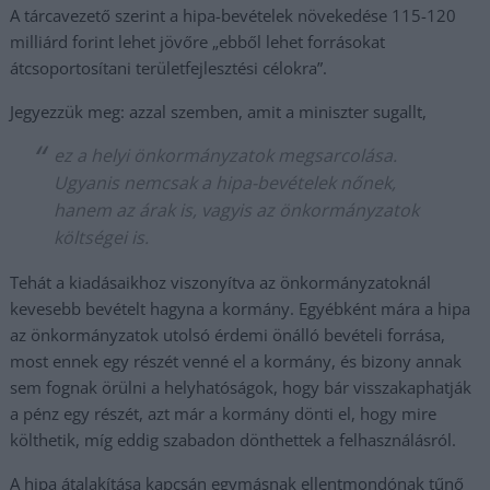
A tárcavezető szerint a hipa-bevételek növekedése 115-120
milliárd forint lehet jövőre „ebből lehet forrásokat
átcsoportosítani területfejlesztési célokra”.
Jegyezzük meg: azzal szemben, amit a miniszter sugallt,
ez a helyi önkormányzatok megsarcolása.
Ugyanis nemcsak a hipa-bevételek nőnek,
hanem az árak is, vagyis az önkormányzatok
költségei is.
Tehát a kiadásaikhoz viszonyítva az önkormányzatoknál
kevesebb bevételt hagyna a kormány. Egyébként mára a hipa
az önkormányzatok utolsó érdemi önálló bevételi forrása,
most ennek egy részét venné el a kormány, és bizony annak
sem fognak örülni a helyhatóságok, hogy bár visszakaphatják
a pénz egy részét, azt már a kormány dönti el, hogy mire
költhetik, míg eddig szabadon dönthettek a felhasználásról.
A hipa átalakítása kapcsán egymásnak ellentmondónak tűnő