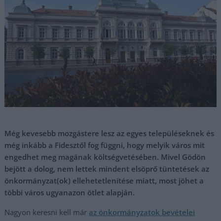
Még kevesebb mozgástere lesz az egyes településeknek és
még inkább a Fidesztől fog függni, hogy melyik város mit
engedhet meg magának költségvetésében. Mivel Gödön
bejött a dolog, nem lettek mindent elsöprő tüntetések az
önkormányzat(ok) ellehetetlenítése miatt, most jöhet a
többi város ugyanazon ötlet alapján.
Nagyon keresni kell már
az önkormányzatok bevételei