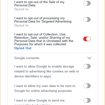
consent section.
Ilyenek eddig a tapasztalatok a vendégektől – a
I want to opt-out of the Sale of my
Personal Data.
hőhullám miatt ingyenes a strandolás Szolnokon
Opted In
Ahogyan az lenni szokott Szolnokon, nem egységesen
I want to opt-out of processing my
fogadják a helyiek az ingyenes strandolás lehetőségét, amit
Personal Data for Targeted Advertising.
a...
Opted In
Szolnok
I want to opt-out of Collection, Use,
Retention, Sale, and/or Sharing of my
Personal Data that Is Unrelated with the
Purposes for which it was collected.
Opted Out
Google consents
I want to allow Google to enable storage
related to advertising like cookies on web or
device identifiers in apps.
I want to allow my user data to be sent to
Google for online advertising purposes.
I want to allow Google to send me