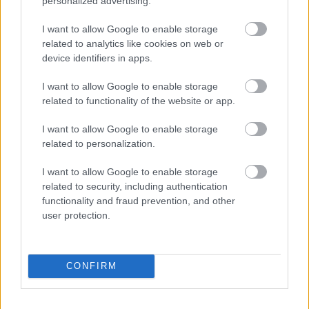
personalized advertising.
I want to allow Google to enable storage
related to analytics like cookies on web or
Hírlevél feliratkozás
device identifiers in apps.
Adja meg keresztnevét:
Adja
I want to allow Google to enable storage
related to functionality of the website or app.
meg e-mail címét:
Megismertem és elfogadom a
GDPR-szabályzat
ot
I want to allow Google to enable storage
related to personalization.
I want to allow Google to enable storage
Nem szeretne lemaradni semmiről? Csak egy kattintás, és hírlevelünk a
related to security, including authentication
legfrissebb információkkal és exkluzív tartalmakkal hétről hétre
functionality and fraud prevention, and other
postaládájába érkezik!
user protection.
A SZOL24 legfrissebb 24 cikke
CONFIRM
A Szolnok megyei gazdák nagyon nem akarták a JÉGER