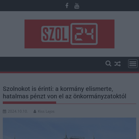
Skip
to
content
Szolnokot is érinti: a kormány elismerte,
hatalmas pénzt von el az önkormányzatoktól
2024.10.10.
Kiss Lajos