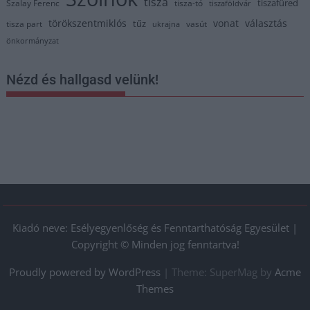
tisza
tiszafüred
Szalay Ferenc
tisza-tó
tiszaföldvár
törökszentmiklós
vonat
választás
tűz
tisza part
vasút
ukrajna
önkormányzat
Nézd és hallgasd velünk!
Kiadó neve: Esélyegyenlőség és Fenntarthatóság Egyesület |
Copyright © Minden jog fenntartva!
Proudly powered by WordPress
|
Theme: SuperMag by
Acme
Themes