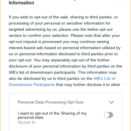
Information
körülményekről számoltak be a szolnoki börtönből
Az ország több büntetés-végrehajtási intézetéből is hasonló
If you wish to opt-out of the sale, sharing to third parties, or
panaszok érkeztek a napokban, miután energiatakarékossági
processing of your personal or sensitive information for
intézkedéseket vezettek be...
targeted advertising by us, please use the below opt-out
Szolnok
section to confirm your selection. Please note that after your
opt-out request is processed you may continue seeing
interest-based ads based on personal information utilized by
us or personal information disclosed to third parties prior to
your opt-out. You may separately opt-out of the further
disclosure of your personal information by third parties on the
IAB’s list of downstream participants. This information may
also be disclosed by us to third parties on the
IAB’s List of
Downstream Participants
that may further disclose it to other
third parties.
Please note that this website/app uses one or more Google
Personal Data Processing Opt Outs
services and may gather and store information including but
not limited to your visit or usage behaviour. You may click to
I want to opt-out of the Sharing of my
personal data.
grant or deny consent to Google and its third-party tags to
Opted In
use your data for below specified purposes in below Google
2026.08.05.
Kiss Lajos