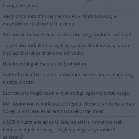
Csángó Fesztivál
Meghosszabbított hőségriasztás és vízkorlátozások, a
mezőtúri kórházban leállt a klíma
Átszervezi működését az osztrák óriáscég, Szolnok is érintett
Tragédiába torkollott a segítségnyújtás elmulasztása, három
kisújszállási lakos ellen emeltek vádat
Hatalmas lángok csaptak fel Szolnokon
Vízitraffipax a Tisza-tavon: mostantól senki sem úszhatja meg
a száguldozást
Szolnokra is megérkezik a nyár eddigi legkeményebb napja
Már Szolnokon is korlátozások léptek életbe a tartós hatalmas
hőség, a vízhiány és az áramtakarékosság miatt
A NER kihúzta a talajt az Új Néplap alól is, immáron csak
hetilapként jelenik meg – végképp vége a nyomtatott
sajtónak?