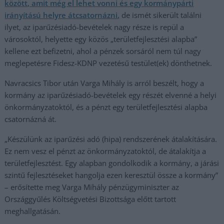
között, amit még el lehet vonni és egy kormánypárti
irányítású helyre átcsatornázni,
de ismét sikerült találni
ilyet, az iparűzésiadó-bevételek nagy része is repül a
városoktól, helyette egy közös „területfejlesztési alapba”
kellene ezt befizetni, ahol a pénzek sorsáról nem túl nagy
meglepetésre Fidesz-KDNP vezetésű testület(ek) dönthetnek.
Navracsics Tibor után Varga Mihály is arról beszélt, hogy a
kormány az iparűzésiadó-bevételek egy részét elvenné a helyi
önkormányzatoktól, és a pénzt egy területfejlesztési alapba
csatornázná át.
„Készülünk az iparűzési adó (hipa) rendszerének átalakítására.
Ez nem vesz el pénzt az önkormányzatoktól, de átalakítja a
területfejlesztést. Egy alapban gondolkodik a kormány, a járási
szintű fejlesztéseket hangolja ezen keresztül össze a kormány”
– erősítette meg Varga Mihály pénzügyminiszter az
Országgyűlés Költségvetési Bizottsága előtt tartott
meghallgatásán.