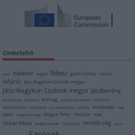
Címkefelhő
fidesz
baleset
györfi mihály
cegléd
háború
autó
időjárás
Jász-Nagykun-Szolnok megye
Jász-Nagykun Szolnok megye
Jászberény
Karcag
kormány
Jászkunság
karambol
katasztrófavédelem
közlekedés
koronavírus
kórház
kosárlabda
kunszentmárton
lmp
Magyar Péter
máv
lopás
mezőtúr
magyarország
rendőrség
Orbán Viktor
polgármester
Pócs János
sport
Szolnok