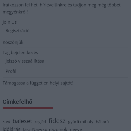
Iratkozzon fel heti hírlevelünkre és tudjon meg még többet
megyénkről!
Join Us
Regisztráció
Köszönjük
Tag bejelentkezés
Jelszó visszaállítása
Profil
Támogassa a független helyi sajtót!
Címkefelhő
fidesz
baleset
györfi mihály
cegléd
háború
autó
időjárás
Jász-Nagykun-Szolnok megye