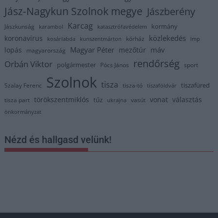
Jász-Nagykun Szolnok megye
Jászberény
Karcag
kormány
Jászkunság
karambol
katasztrófavédelem
közlekedés
koronavírus
kórház
kosárlabda
kunszentmárton
lmp
Magyar Péter
máv
lopás
mezőtúr
magyarország
rendőrség
Orbán Viktor
polgármester
Pócs János
sport
Szolnok
tisza
tiszafüred
Szalay Ferenc
tisza-tó
tiszaföldvár
törökszentmiklós
vonat
választás
tűz
tisza part
vasút
ukrajna
önkormányzat
Nézd és hallgasd velünk!