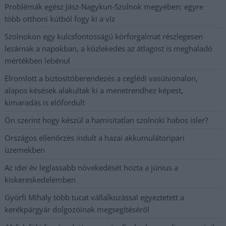
Problémák egész Jász-Nagykun-Szolnok megyében: egyre
több otthoni kútból fogy ki a víz
Szolnokon egy kulcsfontosságú körforgalmat részlegesen
lezárnak a napokban, a közlekedés az átlagost is meghaladó
mértékben lebénul
Elromlott a biztosítóberendezés a ceglédi vasútvonalon,
alapos késések alakultak ki a menetrendhez képest,
kimaradás is előfordult
Ön szerint hogy készül a hamisítatlan szolnoki habos isler?
Országos ellenőrzés indult a hazai akkumulátoripari
üzemekben
Az idei év leglassabb növekedését hozta a június a
kiskereskedelemben
Györfi Mihály több tucat vállalkozással egyeztetett a
kerékpárgyár dolgozóinak megsegítéséről