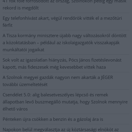
41 fok fölé forrósodott az ország, Szolnokon pedig egy másik
rekord is megdőlt
Egy telefonhívást akart, végül rendőrök vitték el a mezőtúri
férfit
A Tisza kormány minisztere újabb nagy változásokról döntött
a közoktatásban – például az iskolaigazgatók visszakapják
munkáltatói jogaikat
Sok volt az igazolatlan hiányzás, Pócs János fizetéslevonást
kapott, más fideszesek még kevesebbet vittek haza
A Szolnok megyei gazdák nagyon nem akarták a JÉGER
további üzemeltetését
Csendélet 5.0: alig balesetveszélyes lépcső és remek
állapotban levő buszmegálló mutatja, hogy Szolnok mennyire
élhető város
Pénteken újra csökken a benzin és a gázolaj ára is
Napokon belül megválasztja az új köztársasági elnököt az