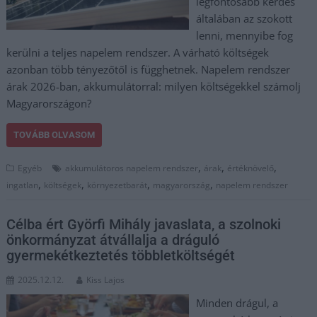
legfontosabb kérdés
általában az szokott
lenni, mennyibe fog
kerülni a teljes napelem rendszer. A várható költségek
azonban több tényezőtől is függhetnek. Napelem rendszer
árak 2026-ban, akkumulátorral: milyen költségekkel számolj
Magyarországon?
TOVÁBB OLVASOM
,
,
,
Egyéb
akkumulátoros napelem rendszer
árak
értéknövelő
,
,
,
,
ingatlan
költségek
környezetbarát
magyarország
napelem rendszer
Célba ért Györfi Mihály javaslata, a szolnoki
önkormányzat átvállalja a dráguló
gyermekétkeztetés többletköltségét
2025.12.12.
Kiss Lajos
Minden drágul, a