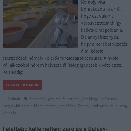
Komoly vita
bontakozott ki arról,
hogy ezt vajon a
városvezetésnek így
kellett-e megoldania.
De annyi bizonyos,
hogy a korábbi vezetés
által kötött
szerződések némelyike erős furcsaságokat mutat. A nyolc
vállalkozóból három helyzete állítólag igencsak kivételezett…
volt eddig.
TOVÁBB OLVASOM
,
,
Szolnok
furcsaság
gyermekétkeztetés
Jász-Nagykun Szolnok
,
,
,
,
,
,
,
megye
költségek
közétkeztetés
szerződés
Szolnok
tóth áron
vállalkozó
változás
Felettébb kellemetlen: Zárolás a Balásy-