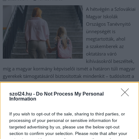
A hétvégén a Szlovákiai
Magyar Iskolák
Országos Tanévnyitó
ünnepségét is
megtartották, ahol
a szakemberek az
oktatásra váró
kihívásokról beszéltek,
míg a magyar kormány képviselői ismét a határon túli magyar
gyerekek támogatásáról biztosítottak mindenkit – tudósított a
napunk.sk. Az Euronews a hazai és a környező országokban
tapasztalható iskolakezdési kihívásokról készített videós
szol24.hu -
Do Not Process My Personal
összefoglalót, amelyből az derül ki: Magyarországon a
Information
legnehezebb szeptember elsején oktatási intézménybe
indítani a gyermekeket.
If you wish to opt-out of the sale, sharing to third parties, or
processing of your personal or sensitive information for
targeted advertising by us, please use the below opt-out
TOVÁBB OLVASOM
section to confirm your selection. Please note that after your