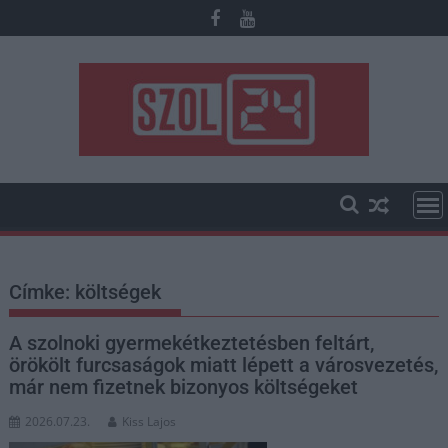
Skip
to
content
Címke:
költségek
A szolnoki gyermekétkeztetésben feltárt,
örökölt furcsaságok miatt lépett a városvezetés,
már nem fizetnek bizonyos költségeket
2026.07.23.
Kiss Lajos