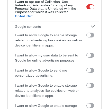
I want to opt-out of Collection, Use,
TOVÁBB OLVASOM
Retention, Sale, and/or Sharing of my
Personal Data that Is Unrelated with the
Purposes for which it was collected.
,
,
,
,
JNSZ megyei hírek
dk
Dobrev Klára
Jászapáti
költségek
vásár
Opted Out
Google consents
Jászkunsági és az OTP-nél bankol? Akkor
ennek a hírnek nem fog örülni
I want to allow Google to enable storage
related to advertising like cookies on web or
2024.11.04.
Kiss Lajos
device identifiers in apps.
Szintén nem a legjobb
hír, hogy több, mint
I want to allow my user data to be sent to
Google for online advertising purposes.
valószínű, hogy a más
bankoknál levő
I want to allow Google to send me
ügyfelek sem sokáig
personalized advertising.
örülhetnek,
borítékolható, hogy
I want to allow Google to enable storage
hamarosan ott is
related to analytics like cookies on web or
meglépik ugyanezeket az emeléseket, amik ráadásul nem is
device identifiers in apps.
kicsik. Megint drágább lesz az életünk.
I want to allow Google to enable storage