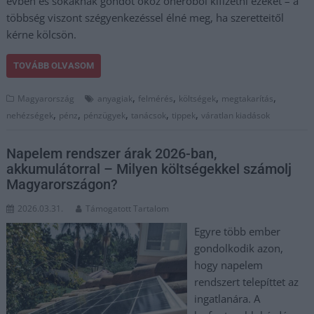
évben és sokaknak gondot okoz önerőből kifizetni ezeket – a
többség viszont szégyenkezéssel élné meg, ha szeretteitől
kérne kölcsön.
TOVÁBB OLVASOM
,
,
,
,
Magyarország
anyagiak
felmérés
költségek
megtakarítás
,
,
,
,
,
nehézségek
pénz
pénzügyek
tanácsok
tippek
váratlan kiadások
Napelem rendszer árak 2026-ban,
akkumulátorral – Milyen költségekkel számolj
Magyarországon?
2026.03.31.
Támogatott Tartalom
Egyre több ember
gondolkodik azon,
hogy napelem
rendszert telepíttet az
ingatlanára. A