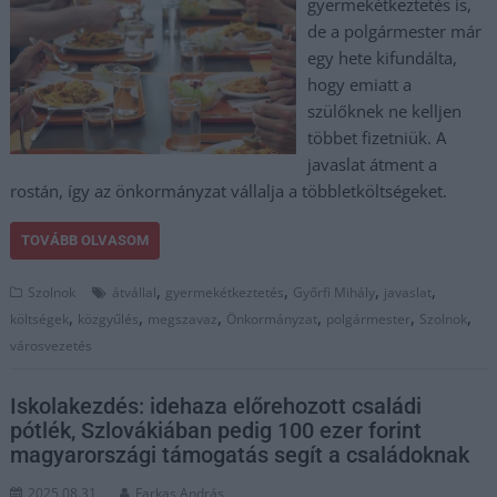
gyermekétkeztetés is,
de a polgármester már
egy hete kifundálta,
hogy emiatt a
szülőknek ne kelljen
többet fizetniük. A
javaslat átment a
rostán, így az önkormányzat vállalja a többletköltségeket.
TOVÁBB OLVASOM
,
,
,
,
Szolnok
átvállal
gyermekétkeztetés
Győrfi Mihály
javaslat
,
,
,
,
,
,
költségek
közgyűlés
megszavaz
Önkormányzat
polgármester
Szolnok
városvezetés
Iskolakezdés: idehaza előrehozott családi
pótlék, Szlovákiában pedig 100 ezer forint
magyarországi támogatás segít a családoknak
2025.08.31.
Farkas András