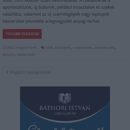
sporteszközök, új bútorok, például íróasztalok és székek
vásárlása, valamint az új számítógépek vagy laptopok
beszerzése jelentette a legnagyobb anyagi terhet.
TOVÁBB OLVASOM
,
,
,
,
JNSZ megyei hírek
diák
költségek
szeptember
tanévkezdés
,
tanszer
webáruház
Bejegyzés
Régebbi bejegyzések
navigáció