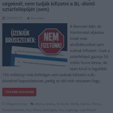
cégeknél, nem tudják kifizetni a BL-döntő
sztárfellépőjét (sem)
2026.05.27.
Kiss Lajos
A Nemzeti Adó- és
Vámhivatal eljárása
miatt más
alvállalkozókat sem
tudnak kifizetni. Csak a
sztárfellépő gázsija 50
millió forint lenne, de
ezen kívül is legalább
150 milliónyi más költséget sem tudnak kifizetni a BL-
döntővel kapcsolatosan, pedig az idő már vészesen fogy.
TOVÁBB OLVASOM
,
,
,
,
,
,
Magyarország
állami
balásy
bl-döntő
döntő
eljárás
fidesz
,
,
,
,
,
,
fizetésképtelen
foci
kifizet
költségek
nav
segítség
sztárfellépő