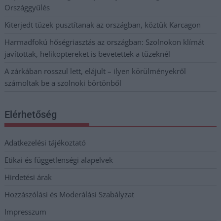
Országgyűlés
Kiterjedt tüzek pusztítanak az országban, köztük Karcagon
Harmadfokú hőségriasztás az országban: Szolnokon klímát
javítottak, helikoptereket is bevetettek a tüzeknél
A zárkában rosszul lett, elájult – ilyen körülményekről
számoltak be a szolnoki börtönből
Elérhetőség
Adatkezelési tájékoztató
Etikai és függetlenségi alapelvek
Hirdetési árak
Hozzászólási és Moderálási Szabályzat
Impresszum