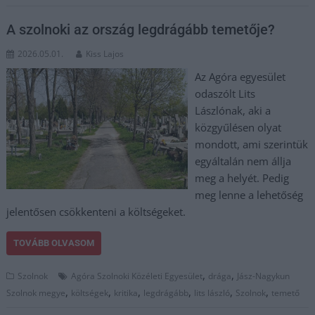
A szolnoki az ország legdrágább temetője?
2026.05.01.
Kiss Lajos
Az Agóra egyesület
odaszólt Lits
Lászlónak, aki a
közgyűlésen olyat
mondott, ami szerintük
egyáltalán nem állja
meg a helyét. Pedig
meg lenne a lehetőség
jelentősen csökkenteni a költségeket.
TOVÁBB OLVASOM
,
,
Szolnok
Agóra Szolnoki Közéleti Egyesület
drága
Jász-Nagykun
,
,
,
,
,
,
Szolnok megye
költségek
kritika
legdrágább
lits lászló
Szolnok
temető