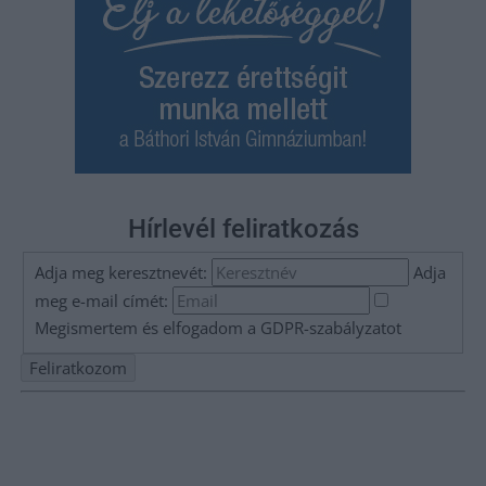
Hírlevél feliratkozás
Adja meg keresztnevét:
Adja
meg e-mail címét:
Megismertem és elfogadom a
GDPR-szabályzat
ot
Nem szeretne lemaradni semmiről? Csak egy kattintás, és hírlevelünk a
legfrissebb információkkal és exkluzív tartalmakkal hétről hétre
postaládájába érkezik!