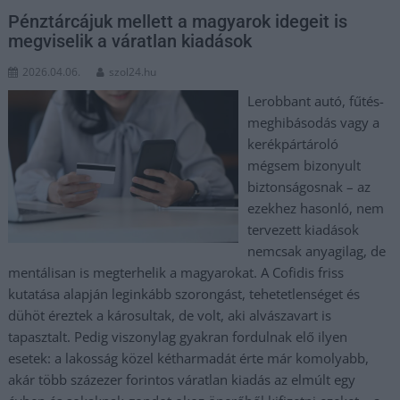
Pénztárcájuk mellett a magyarok idegeit is
megviselik a váratlan kiadások
2026.04.06.
szol24.hu
Lerobbant autó, fűtés-
meghibásodás vagy a
kerékpártároló
mégsem bizonyult
biztonságosnak – az
ezekhez hasonló, nem
tervezett kiadások
nemcsak anyagilag, de
mentálisan is megterhelik a magyarokat. A Cofidis friss
kutatása alapján leginkább szorongást, tehetetlenséget és
dühöt éreztek a károsultak, de volt, aki alvászavart is
tapasztalt. Pedig viszonylag gyakran fordulnak elő ilyen
esetek: a lakosság közel kétharmadát érte már komolyabb,
akár több százezer forintos váratlan kiadás az elmúlt egy