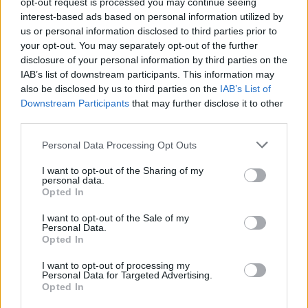
opt-out request is processed you may continue seeing
,
,
,
,
Magyarország
ausztria
családi pótlék
iskolakezdés
iskolaszerek
interest-based ads based on personal information utilized by
,
,
költségek
szlovákia
támogatás
us or personal information disclosed to third parties prior to
your opt-out. You may separately opt-out of the further
„Nincs az embereknek elég pénze” – Egy
disclosure of your personal information by third parties on the
jászapáti gazda a nehézségeiről beszélt Dobrev
IAB’s list of downstream participants. This information may
Klárának
also be disclosed by us to third parties on the
IAB’s List of
Downstream Participants
that may further disclose it to other
2025.07.14.
szol24.hu
third parties.
Dobrev Klára, a
Please note that this website/app uses one or more Google
Personal Data Processing Opt Outs
Demokratikus Koalíció
services and may gather and store information including but
elnöke a napokban
not limited to your visit or usage behaviour. You may click to
I want to opt-out of the Sharing of my
personal data.
Jászapátiban, a helyi
grant or deny consent to Google and its third-party tags to
Opted In
use your data for below specified purposes in below Google
vásárban találkozott
consent section.
egy termelővel, aki
I want to opt-out of the Sale of my
Personal Data.
nyíltan beszélt neki
Opted In
arról, milyen
I want to opt-out of processing my
kihívásokkal néznek szembe a magyar gazdák a növekvő
Personal Data for Targeted Advertising.
költségek és a támogatások hiánya miatt.
Opted In