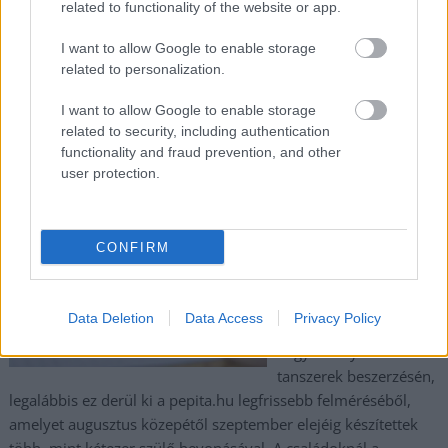
related to functionality of the website or app.
TOVÁBB OLVASOM
I want to allow Google to enable storage
,
,
,
,
,
JNSZ megyei hírek
áremelés
bank
drágulás
illeték
költségek
related to personalization.
,
,
,
,
kormány
lakosság
otp
sarcolás
ügyfelek
I want to allow Google to enable storage
related to security, including authentication
Itt a tanévkezdés, rengeteget költenek a szülők
functionality and fraud prevention, and other
user protection.
2024.09.06.
Fazekas Adrián
Úgy érzi, idén jobban
megviseli a
CONFIRM
tanévkezdés a
pénztárcáját? Nem
véletlen, a költségek
Data Deletion
Data Access
Privacy Policy
jóval túlmutatnak a
hagyományos
tanszerek beszerzésén,
legalábbis ez derül ki a pepita.hu legfrissebb felméréséből,
amelyet augusztus közepétől szeptember elejéig készítettek
több, mint kétezer szülő bevonásával. A családoknál a