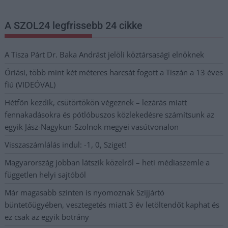
A SZOL24 legfrissebb 24 cikke
A Tisza Párt Dr. Baka Andrást jelöli köztársasági elnöknek
Óriási, több mint két méteres harcsát fogott a Tiszán a 13 éves
fiú (VIDEÓVAL)
Hétfőn kezdik, csütörtökön végeznek – lezárás miatt
fennakadásokra és pótlóbuszos közlekedésre számítsunk az
egyik Jász-Nagykun-Szolnok megyei vasútvonalon
Visszaszámlálás indul: -1, 0, Sziget!
Magyarország jobban látszik közelről – heti médiaszemle a
független helyi sajtóból
Már magasabb szinten is nyomoznak Szijjártó
büntetőügyében, vesztegetés miatt 3 év letöltendőt kaphat és
ez csak az egyik botrány