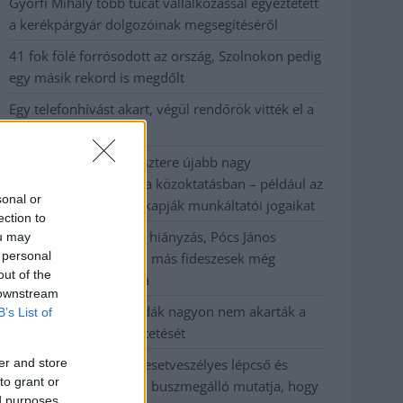
Györfi Mihály több tucat vállalkozással egyeztetett
a kerékpárgyár dolgozóinak megsegítéséről
41 fok fölé forrósodott az ország, Szolnokon pedig
egy másik rekord is megdőlt
Egy telefonhívást akart, végül rendőrök vitték el a
mezőtúri férfit
A Tisza kormány minisztere újabb nagy
változásokról döntött a közoktatásban – például az
sonal or
iskolaigazgatók visszakapják munkáltatói jogaikat
ection to
Sok volt az igazolatlan hiányzás, Pócs János
ou may
 personal
fizetéslevonást kapott, más fideszesek még
out of the
kevesebbet vittek haza
 downstream
A Szolnok megyei gazdák nagyon nem akarták a
B’s List of
JÉGER további üzemeltetését
er and store
Csendélet 5.0: alig balesetveszélyes lépcső és
to grant or
remek állapotban levő buszmegálló mutatja, hogy
ed purposes