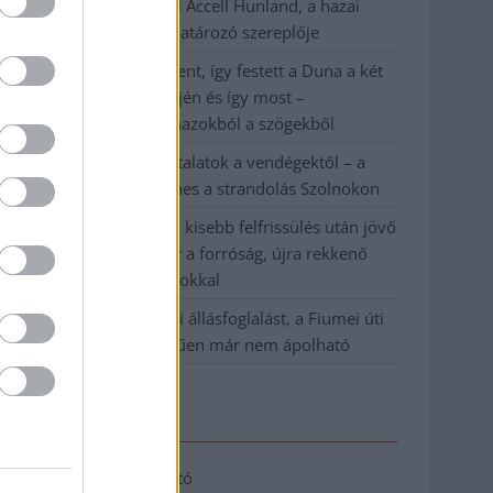
Csődbe ment a tószegi Accell Hunland, a hazai
kerékpárgyártás meghatározó szereplője
Egyszer fent, egyszer lent, így festett a Duna a két
évvel ezelőtti árvíz idején és így most –
fotógyűjtemény ugyanazokból a szögekből
Ilyenek eddig a tapasztalatok a vendégektől – a
hőhullám miatt ingyenes a strandolás Szolnokon
Nem biztató: a hétvégi kisebb felfrissülés után jövő
héten megint visszatér a forróság, újra rekkenő
hőség jön, akár 38 fokokkal
Közzétették a szakértői állásfoglalást, a Fiumei úti
fák többsége szakszerűen már nem ápolható
Elérhetőség
Adatkezelési tájékoztató