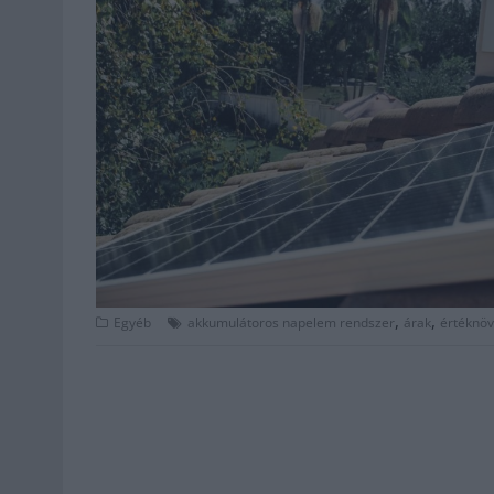
,
,
Egyéb
akkumulátoros napelem rendszer
árak
értéknöv