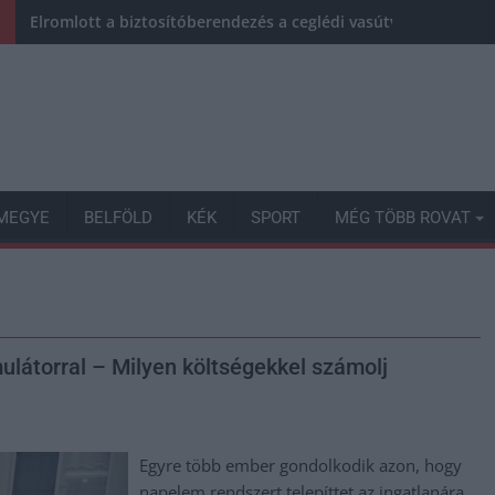
Elromlott a biztosítóberendezés a ceglédi vasútvonalon, alap
MEGYE
BELFÖLD
KÉK
SPORT
MÉG TÖBB ROVAT
látorral – Milyen költségekkel számolj
Egyre több ember gondolkodik azon, hogy
napelem rendszert telepíttet az ingatlanára.