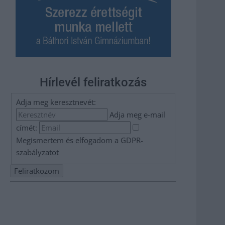
Hírlevél feliratkozás
Adja meg keresztnevét:
Adja meg e-mail
címét:
Megismertem és elfogadom a
GDPR-
szabályzat
ot
Nem szeretne lemaradni semmiről? Csak egy kattintás, és
hírlevelünk a legfrissebb információkkal és exkluzív
tartalmakkal hétről hétre postaládájába érkezik!