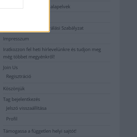
Etikai és függetlenségi alapelvek
Hirdetési árak
Hozzászólási és Moderálási Szabályzat
Impresszum
Iratkozzon fel heti hírlevelünkre és tudjon meg
még többet megyénkről!
Join Us
Regisztráció
Köszönjük
Tag bejelentkezés
Jelszó visszaállítása
Profil
Támogassa a független helyi sajtót!