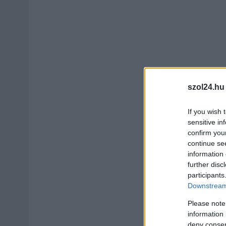
szol24.hu
If you wish 
sensitive in
confirm you
continue se
information 
further disc
participants
Downstream 
Please note
information 
deny consent