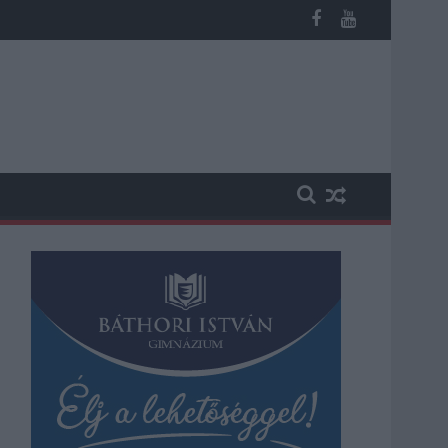
os késések alakultak ki a menetrendhez képest, kimaradás is előf