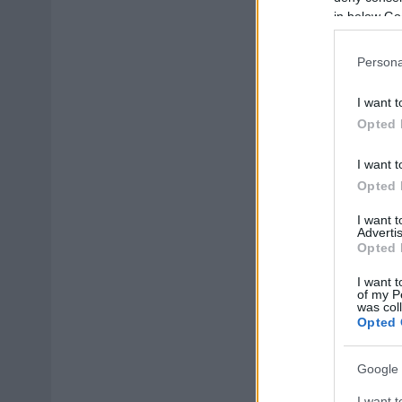
in below Go
Persona
I want t
Opted 
I want t
Opted 
I want 
Advertis
Opted 
I want t
of my P
was col
Opted 
Google 
I want t