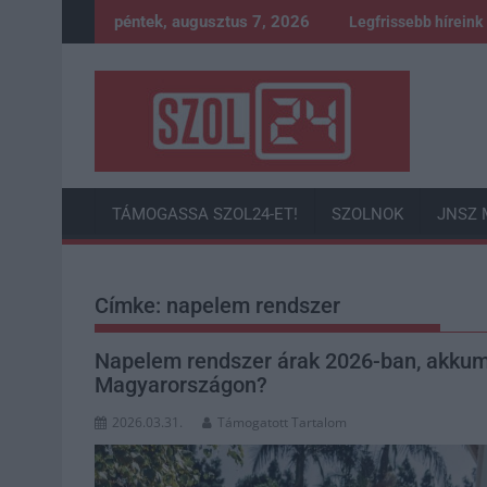
Skip
péntek, augusztus 7, 2026
Legfrissebb híreink
to
content
TÁMOGASSA SZOL24-ET!
SZOLNOK
JNSZ 
Címke:
napelem rendszer
Napelem rendszer árak 2026-ban, akkumu
Magyarországon?
2026.03.31.
Támogatott Tartalom