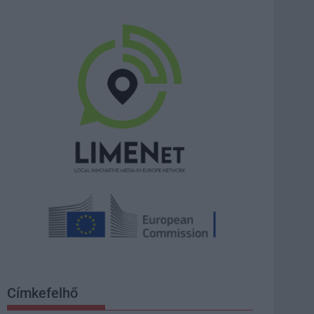
Címkefelhő