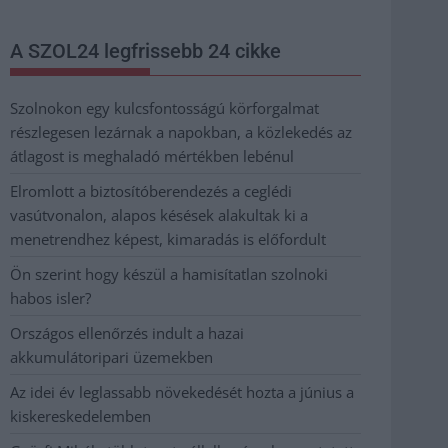
A SZOL24 legfrissebb 24 cikke
Szolnokon egy kulcsfontosságú körforgalmat
részlegesen lezárnak a napokban, a közlekedés az
átlagost is meghaladó mértékben lebénul
Elromlott a biztosítóberendezés a ceglédi
vasútvonalon, alapos késések alakultak ki a
menetrendhez képest, kimaradás is előfordult
Ön szerint hogy készül a hamisítatlan szolnoki
habos isler?
Országos ellenőrzés indult a hazai
akkumulátoripari üzemekben
Az idei év leglassabb növekedését hozta a június a
kiskereskedelemben