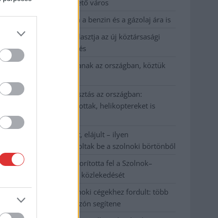
Szolnok mennyire élhető város
Pénteken újra csökken a benzin és a gázolaj ára is
Napokon belül megválasztja az új köztársasági
elnököt az Országgyűlés
Kiterjedt tüzek pusztítanak az országban, köztük
Karcagon
Harmadfokú hőségriasztás az országban:
Szolnokon klímát javítottak, helikoptereket is
bevetettek a tüzeknél
A zárkában rosszul lett, elájult – ilyen
körülményekről számoltak be a szolnoki börtönből
Váratlan fennakadás borította fel a Szolnok–
Kecskemét vasútvonal közlekedését
A polgármester a szolnoki cégekhez fordult: több
száz elbocsátott dolgozón segítene