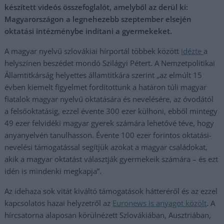
készített videós összefoglalót, amelyből az derül ki:
Magyarországon a legnehezebb szeptember elsején
oktatási intézménybe indítani a gyermekeket.
A magyar nyelvű szlovákiai hírportál többek között
idézte
a
helyszínen beszédet mondó Szilágyi Pétert. A Nemzetpolitikai
Államtitkárság helyettes államtitkára szerint „az elmúlt 15
évben kiemelt figyelmet fordítottunk a határon túli magyar
fiatalok magyar nyelvű oktatására és nevelésére, az óvodától
a felsőoktatásig, ezzel évente 300 ezer külhoni, ebből mintegy
49 ezer felvidéki magyar gyerek számára lehetővé téve, hogy
anyanyelvén tanulhasson. Évente 100 ezer forintos oktatási-
nevelési támogatással segítjük azokat a magyar családokat,
akik a magyar oktatást választják gyermekeik számára – és ezt
idén is mindenki megkapja”.
Az idehaza sok vitát kiváltó támogatások hátteréről és az ezzel
kapcsolatos hazai helyzetről az
Euronews is anyagot közölt
. A
hírcsatorna alaposan körülnézett Szlovákiában, Ausztriában,