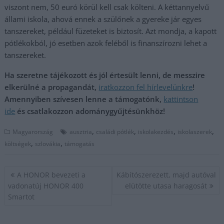
viszont nem, 50 euró körül kell csak költeni. A kéttannyelvű
állami iskola, ahová ennek a szülőnek a gyereke jár egyes
tanszereket, például füzeteket is biztosít. Azt mondja, a kapott
pótlékokból, jó esetben azok feléből is finanszírozni lehet a
tanszereket.
Ha szeretne tájékozott és jól értesült lenni, de messzire
elkerülné a propagandát,
iratkozzon fel hírlevelünkre
!
Amennyiben szívesen lenne a támogatónk,
kattintson
ide
és csatlakozzon adománygyűjtésünkhöz!
,
,
,
,
Magyarország
ausztria
családi pótlék
iskolakezdés
iskolaszerek
,
,
költségek
szlovákia
támogatás
Bejegyzés
A HONOR bevezeti a
Kábítószerezett, majd autóval
navigáció
vadonatúj HONOR 400
elütötte utasa haragosát
Smartot