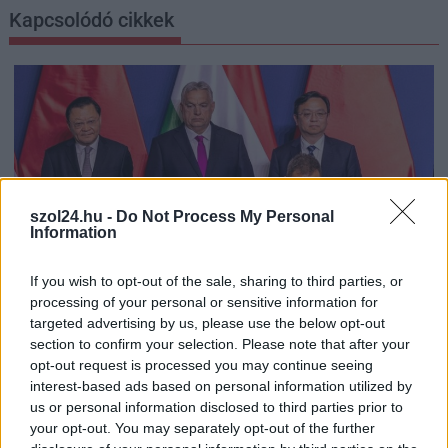
Kapcsolódó cikkek
szol24.hu -
Do Not Process My Personal
Information
If you wish to opt-out of the sale, sharing to third parties, or
processing of your personal or sensitive information for
targeted advertising by us, please use the below opt-out
section to confirm your selection. Please note that after your
2026.08.08.
Kiss Lajos
opt-out request is processed you may continue seeing
Már magasabb szinten is nyomoznak Szijjártó
interest-based ads based on personal information utilized by
büntetőügyében, vesztegetés miatt 3 év letöltendőt
us or personal information disclosed to third parties prior to
kaphat és ez csak az egyik botrány
your opt-out. You may separately opt-out of the further