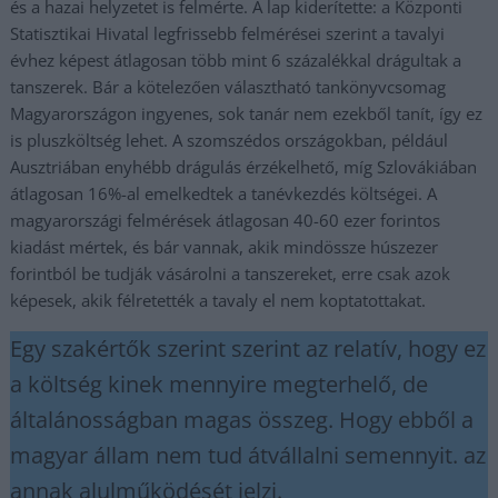
és a hazai helyzetet is felmérte. A lap kiderítette: a Központi
Statisztikai Hivatal legfrissebb felmérései szerint a tavalyi
évhez képest átlagosan több mint 6 százalékkal drágultak a
tanszerek. Bár a kötelezően választható tankönyvcsomag
Magyarországon ingyenes, sok tanár nem ezekből tanít, így ez
is pluszköltség lehet. A szomszédos országokban, például
Ausztriában enyhébb drágulás érzékelhető, míg Szlovákiában
átlagosan 16%-al emelkedtek a tanévkezdés költségei. A
magyarországi felmérések átlagosan 40-60 ezer forintos
kiadást mértek, és bár vannak, akik mindössze húszezer
forintból be tudják vásárolni a tanszereket, erre csak azok
képesek, akik félretették a tavaly el nem koptatottakat.
Egy szakértők szerint szerint az relatív, hogy ez
a költség kinek mennyire megterhelő, de
általánosságban magas összeg. Hogy ebből a
magyar állam nem tud átvállalni semennyit. az
annak alulműködését jelzi.