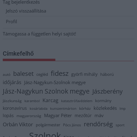
Tag bejelentkezés
Jelszó visszaállítása
Profil
Támogassa a független helyi sajtót!
Címkefelhő
fidesz
baleset
györfi mihály
cegléd
háború
autó
időjárás
Jász-Nagykun-Szolnok megye
Jász-Nagykun Szolnok megye
Jászberény
Karcag
kormány
Jászkunság
karambol
katasztrófavédelem
közlekedés
koronavírus
kórház
kosárlabda
kunszentmárton
lmp
Magyar Péter
máv
lopás
mezőtúr
magyarország
rendőrség
Orbán Viktor
polgármester
Pócs János
sport
Szolnok