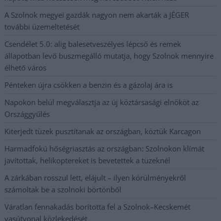
A Szolnok megyei gazdák nagyon nem akarták a JÉGER
további üzemeltetését
Csendélet 5.0: alig balesetveszélyes lépcső és remek
állapotban levő buszmegálló mutatja, hogy Szolnok mennyire
élhető város
Pénteken újra csökken a benzin és a gázolaj ára is
Napokon belül megválasztja az új köztársasági elnököt az
Országgyűlés
Kiterjedt tüzek pusztítanak az országban, köztük Karcagon
Harmadfokú hőségriasztás az országban: Szolnokon klímát
javítottak, helikoptereket is bevetettek a tüzeknél
A zárkában rosszul lett, elájult – ilyen körülményekről
számoltak be a szolnoki börtönből
Váratlan fennakadás borította fel a Szolnok–Kecskemét
vasútvonal közlekedését