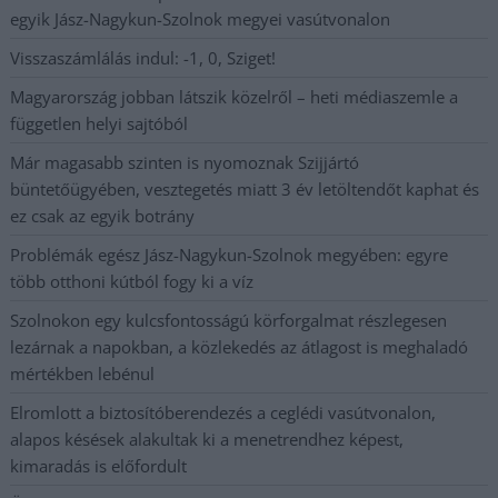
egyik Jász-Nagykun-Szolnok megyei vasútvonalon
Visszaszámlálás indul: -1, 0, Sziget!
Magyarország jobban látszik közelről – heti médiaszemle a
független helyi sajtóból
Már magasabb szinten is nyomoznak Szijjártó
büntetőügyében, vesztegetés miatt 3 év letöltendőt kaphat és
ez csak az egyik botrány
Problémák egész Jász-Nagykun-Szolnok megyében: egyre
több otthoni kútból fogy ki a víz
Szolnokon egy kulcsfontosságú körforgalmat részlegesen
lezárnak a napokban, a közlekedés az átlagost is meghaladó
mértékben lebénul
Elromlott a biztosítóberendezés a ceglédi vasútvonalon,
alapos késések alakultak ki a menetrendhez képest,
kimaradás is előfordult