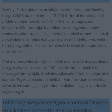
Berényi Eszter oktatásszociológus szerint látszatintézkedés,
hogy a 2008 óta nem emelt, 12 200 forinttól induló családi
pótlék szeptemberi kifizetését előrehozták augusztus
közepére. Mint mondja, ha működne az ingyentankönyv-
rendszer, akkor az segítség lehetne, de mivel ez nem jellemző,
a családokra, az önkormányzatokra és más civilszervezetekre
hárul, hogy ebben és más problémás helyzetekben pótolja a
taneszközöket.
Ami a szomszédos országokat illeti: a szlovákiai magyarokat a
magyar állami szervezetek 100 ezer forintnak megfelelő
összeggel támogatják. Az elsőosztályosok táskát és tolltartót is
kapnak. Egyes városokban, például Komáromban emellett a
város füzetcsomaggal segít minden diákot, legyen az szlovák
vagy magyar.
Tehát míg Magyarországon a menzaköltségek
emelkedése közepette az iskolakezdési