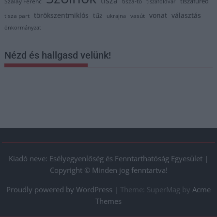
tisza
tiszafüred
Szalay Ferenc
tisza-tó
tiszaföldvár
törökszentmiklós
vonat
választás
tűz
tisza part
vasút
ukrajna
önkormányzat
Nézd és hallgasd velünk!
Kiadó neve: Esélyegyenlőség és Fenntarthatóság Egyesület |
Copyright © Minden jog fenntartva!
Proudly powered by WordPress
|
Theme: SuperMag by
Acme
Themes