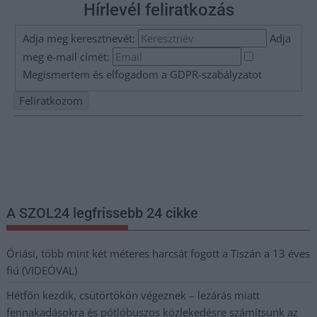
Hírlevél feliratkozás
Adja meg keresztnevét:
Adja
meg e-mail címét:
Megismertem és elfogadom a
GDPR-szabályzat
ot
Nem szeretne lemaradni semmiről? Csak egy kattintás, és hírlevelünk a
legfrissebb információkkal és exkluzív tartalmakkal hétről hétre
postaládájába érkezik!
A SZOL24 legfrissebb 24 cikke
Óriási, több mint két méteres harcsát fogott a Tiszán a 13 éves
fiú (VIDEÓVAL)
Hétfőn kezdik, csütörtökön végeznek – lezárás miatt
fennakadásokra és pótlóbuszos közlekedésre számítsunk az