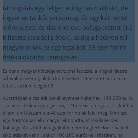
támogatás egy félig-meddig használható, de
ingyenes tankönyvcsomag, és egy két héttel
előrehozott, és tizenhét éve befagyasztott árú
kifizetés (családi pótlék), addig a határon túli
magyaroknak ez egy legalább 39 ezer forint
értékű oktatási támogatás.
Ez bár a magyar költségeket tudná fedezni, a megkérdezett
szlovákok szerint, akik a költségeket 150 és 250 euró közé
tették, ez nem elegendő.
Ausztriában a családi pótlék gyerekenként havi 140-220 euró.
Tanévkezdéskor egy egyszeri, 121 eurós támogatást is küld az
állam, ami átszámítva 48 ezer forintnak felel meg. Mint azt
egy Ausztriában élő magyar elmondta, az iskolakezdés
költségei Ausztriában egyáltalán nem megterhelőek: ha kell
iskolatáskát venni, akkor 100-200 eurót kell rászánni, ha