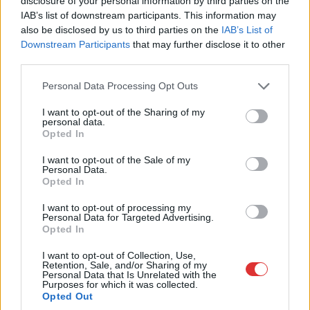
disclosure of your personal information by third parties on the
Már nincs mentelmi joga, mivel kiugrott a Fidesz-frakcióból
IAB’s list of downstream participants. This information may
és visszaadta mandátumát is, hogy cserébe az általa...
also be disclosed by us to third parties on the
IAB’s List of
Magyarország
Downstream Participants
that may further disclose it to other
third parties.
Please note that this website/app uses one or more Google
Personal Data Processing Opt Outs
services and may gather and store information including but
not limited to your visit or usage behaviour. You may click to
I want to opt-out of the Sharing of my
personal data.
grant or deny consent to Google and its third-party tags to
Opted In
use your data for below specified purposes in below Google
consent section.
I want to opt-out of the Sale of my
Personal Data.
Opted In
I want to opt-out of processing my
Personal Data for Targeted Advertising.
Opted In
I want to opt-out of Collection, Use,
2026.08.07.
Fazekas Adrián
Retention, Sale, and/or Sharing of my
Országos ellenőrzés indult a hazai akkumulátoripari
Personal Data that Is Unrelated with the
Purposes for which it was collected.
üzemekben
Opted Out
Szigorú hatósági vizsgálat alá vonják az akkumulátorgyártás