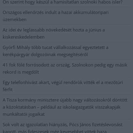
Ön szerint hogy készül a hamisítatlan szolnoki habos isler?
Országos ellenőrzés indult a hazai akkumulátoripari
üzemekben
Az idei év leglassabb növekedését hozta a június a
kiskereskedelemben
Györfi Mihály több tucat vállalkozással egyeztetett a
kerékpárgyár dolgozóinak megsegítéséről
41 fok fölé forrósodott az ország, Szolnokon pedig egy másik
rekord is megdőlt
Egy telefonhívást akart, végül rendőrök vitték el a mezőtúri
férfit
A Tisza kormány minisztere újabb nagy változásokról döntött
a közoktatásban – például az iskolaigazgatók visszakapják
munkáltatói jogaikat
Sok volt az igazolatlan hiányzás, Pócs János fizetéslevonást
kapott, más fideszesek még kevesebbet vittek haza