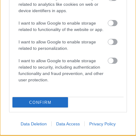
a Paraméter közös riportfilmje a Sajó szennyezéséről
related to analytics like cookies on web or
device identifiers in apps.
Tánccal, zeneszóval és vásárral telik meg Jászberény, indul a
Csángó Fesztivál
I want to allow Google to enable storage
Meghosszabbított hőségriasztás és vízkorlátozások, a
related to functionality of the website or app.
mezőtúri kórházban leállt a klíma
I want to allow Google to enable storage
Átszervezi működését az osztrák óriáscég, Szolnok is érintett
related to personalization.
Tragédiába torkollott a segítségnyújtás elmulasztása, három
I want to allow Google to enable storage
kisújszállási lakos ellen emeltek vádat
related to security, including authentication
functionality and fraud prevention, and other
Hatalmas lángok csaptak fel Szolnokon
user protection.
Vízitraffipax a Tisza-tavon: mostantól senki sem úszhatja meg
a száguldozást
CONFIRM
Szolnokra is megérkezik a nyár eddigi legkeményebb napja
Elérhetőség
Data Deletion
Data Access
Privacy Policy