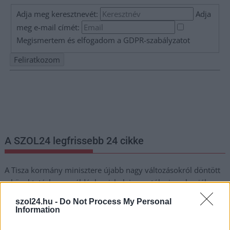
Adja meg keresztnevét:
Adja
meg e-mail címét:
Megismertem és elfogadom a
GDPR-szabályzat
ot
Nem szeretne lemaradni semmiről? Csak egy kattintás, és hírlevelünk a
legfrissebb információkkal és exkluzív tartalmakkal hétről hétre
postaládájába érkezik!
A SZOL24 legfrissebb 24 cikke
A Tisza kormány minisztere újabb nagy változásokról döntött
a közoktatásban – például az iskolaigazgatók visszakapják
munkáltatói jogaikat
szol24.hu -
Do Not Process My Personal
Information
Sok volt az igazolatlan hiányzás, Pócs János fizetéslevonást
kapott, más fideszesek még kevesebbet vittek haza