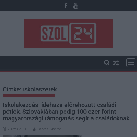
Skip
to
content
Címke:
iskolaszerek
Iskolakezdés: idehaza előrehozott családi
pótlék, Szlovákiában pedig 100 ezer forint
magyarországi támogatás segít a családoknak
2025.08.31.
Farkas András