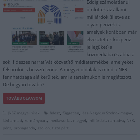
Eddig számolatlanul
ömlöttek az állami
milliárdok (illetve az
olyan pénzek is,
amelyek korábban már
elvesztették közpénz
jellegüket) a
közmédiába és abba a
sok, fideszes narratívát közvetítő médiatermékbe, amelyeket
felsorolni is hosszú lenne. A megyei oldalak is mind a NER
fennhatósága alá kerültek, ami a tartalmukon is meglátszott.
De hogyan tovább?
TOVÁBB OLVASOM
,
,
,
JNSZ megyei hírek
fidesz
független
Jász-Nagykun Szolnok megye
,
,
,
,
,
,
,
kétharmad
kormánypárt
mediaworks
megyei
milliárdok
narratíva
NER
,
,
,
pénz
propaganda
szoljon
tisza párt