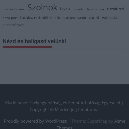
Szolnok
tisza
tiszafüred
Szalay Ferenc
tisza-tó
tiszaföldvár
törökszentmiklós
vonat
választás
tűz
tisza part
vasút
ukrajna
önkormányzat
Nézd és hallgasd velünk!
Kiadó neve: Esélyegyenlőség és Fenntarthatóság Egyesület |
Copyright © Minden jog fenntartva!
Proudly powered by WordPress
|
Theme: SuperMag by
Acme
Themes