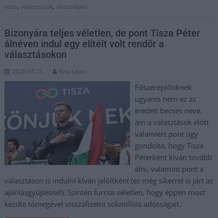
,
,
tisza
választások
visszalépés
Bizonyára teljes véletlen, de pont Tisza Péter
álnéven indul egy elítélt volt rendőr a
választásokon
2026.03.13.
Kiss Lajos
Főszereplőnknek
ugyanis nem ez az
eredeti becses neve,
ám a választások előtt
valamiért pont úgy
gondolta, hogy Tisza
Péterként kíván tovább
élni, valamint pont a
választáson is indulni kíván jelöltként (és még sikerrel is járt az
ajánlásgyűjtésnél). Szintén furcsa véletlen, hogy éppen most
kezdte tömegével visszafizetni sokmilliós adósságait.