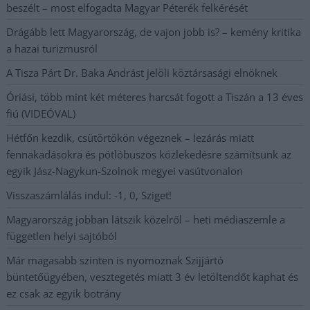
beszélt – most elfogadta Magyar Péterék felkérését
Drágább lett Magyarország, de vajon jobb is? – kemény kritika
a hazai turizmusról
A Tisza Párt Dr. Baka Andrást jelöli köztársasági elnöknek
Óriási, több mint két méteres harcsát fogott a Tiszán a 13 éves
fiú (VIDEÓVAL)
Hétfőn kezdik, csütörtökön végeznek – lezárás miatt
fennakadásokra és pótlóbuszos közlekedésre számítsunk az
egyik Jász-Nagykun-Szolnok megyei vasútvonalon
Visszaszámlálás indul: -1, 0, Sziget!
Magyarország jobban látszik közelről – heti médiaszemle a
független helyi sajtóból
Már magasabb szinten is nyomoznak Szijjártó
büntetőügyében, vesztegetés miatt 3 év letöltendőt kaphat és
ez csak az egyik botrány