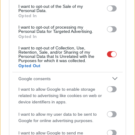
ügyében.
consent section.
I want to opt-out of the Sale of my
Parancsnokváltás a kecskeméti repülőbázison. Még mindig
Personal Data.
Opted In
gondot okoz az arzénnal szennyezett ivóvíz Szabolcs-Szatmár-
Bereg több településén. Szolnok új polgármestere helyett a
I want to opt-out of processing my
Personal Data for Targeted Advertising.
leváltott fideszes városvezetővel paroláznak a miniszterek.
Opted In
200 ezer rokkantnyugdíjas sorsa az Alkotmánybíróság előtt.
Többek között ezek a témák érdekelték ezen a héten a vidéki
I want to opt-out of Collection, Use,
Retention, Sale, and/or Sharing of my
független újságok szerkesztőségeit és olvasóit.
Personal Data that Is Unrelated with the
Purposes for which it was collected.
Opted Out
TOVÁBB OLVASOM
Google consents
,
,
,
,
,
,
Magyarország
független
lapszemle
sajtó
szol24
Szolnok
újság
,
vidék
vidéki lapszemle
I want to allow Google to enable storage
related to advertising like cookies on web or
device identifiers in apps.
Példátlan: az Alkotmányvédelmi Hivatal
hazugságvizsgálatot végzett három független
I want to allow my user data to be sent to
újságírón
Google for online advertising purposes.
2024.12.19.
Kiss Lajos
I want to allow Google to send me