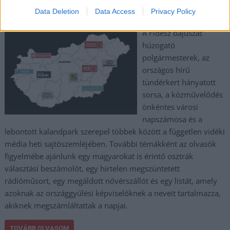
Data Deletion
Data Access
Privacy Policy
2024.10.05.
Kiss Lajos
A Fidesz bajuszát
húzogató
polgármesterek, az
országos hírű
tündérkert hányatott
sorsa, a közművelődés
önkéntes városi
napszámosa és a
lebontott kalandpark szerepel többek között a független vidéki
média heti sajtószemléjében. További témákként az olvasók
figyelmébe ajánlunk egy magyarokat is érintő osztrák
választási beszámolót, egy hirtelen megszüntetett
rádióműsort, egy megáldott nővérszállót és egy listát, amely
azoknak az országgyűlési képviselőknek a neveit tartalmazza,
akiknek megszámláltattak a napjai.
TOVÁBB OLVASOM