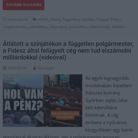
TOVÁBB OLVASOM
,
,
,
,
,
Választások
elítélt
fidesz
független
indulás
Magyar Péter
,
,
,
,
,
megtévesztés
szándékos
tisza párt
tisza péter
választások
véletlen
Átlátott a színjátékon a független polgármester,
a Fidesz által felügyelt cég nem tud elszámolni
milliárdokkal (videóval)
2026.03.09.
Kiss Lajos
Az egyik legnagyobb,
mostanában kipattant
fideszes botrány
Győrben zajlik, lába
kélt kétmilliárd
forintnak. A cég
embere a nyilvános
közgyűlésen egy banki
igazolással akart trükközni, ám a polgármester gyorsan