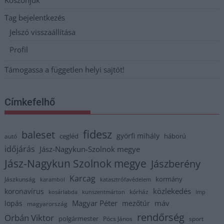
Köszönjük
Tag bejelentkezés
Jelszó visszaállítása
Profil
Támogassa a független helyi sajtót!
Címkefelhő
fidesz
baleset
györfi mihály
cegléd
háború
autó
időjárás
Jász-Nagykun-Szolnok megye
Jász-Nagykun Szolnok megye
Jászberény
Karcag
kormány
Jászkunság
karambol
katasztrófavédelem
közlekedés
koronavírus
kórház
kosárlabda
kunszentmárton
lmp
Magyar Péter
máv
lopás
mezőtúr
magyarország
rendőrség
Orbán Viktor
polgármester
Pócs János
sport