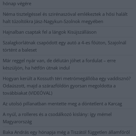
hónap végére
Néma tisztelgéssel és szirénaszóval emlékeztek a hősi halált
halt tűzoltókra Jász-Nagykun-Szolnok megyében
Hajnalban csaptak fel a lángok Kisújszálláson
Szalagkorlátnak csapódott egy autó a 4-es főúton, Szajolnál
történt a baleset
Már reggel nyár van, de délután jöhet a fordulat – erre
készüljön, ha hétfőn útnak indul
Hogyan került a Kossuth téri metrómegállóba egy vaddisznó?
Odaúszott, majd a szárazföldön gyorsan megoldotta a
továbbiakat (VIDEÓVAL)
Az utolsó pillanatban mentette meg a döntetlent a Karcag
A nyúl, a rolleres és a csodálkozó kislány: így mémel
Magyarország
Baka András egy hónapja még a Tiszától független államfőről