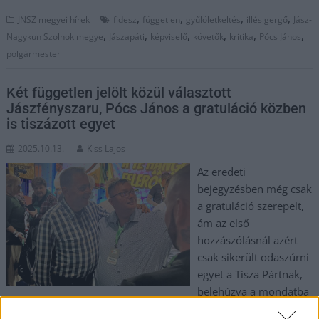
,
,
,
,
JNSZ megyei hírek
fidesz
független
gyűlöletkeltés
illés gergő
Jász-
,
,
,
,
,
,
Nagykun Szolnok megye
Jászapáti
képviselő
követők
kritika
Pócs János
polgármester
Két független jelölt közül választott
Jászfényszaru, Pócs János a gratuláció közben
is tiszázott egyet
2025.10.13.
Kiss Lajos
Az eredeti
bejegyzésben még csak
a gratuláció szerepelt,
ám az első
hozzászólásnál azért
csak sikerült odaszúrni
egyet a Tisza Pártnak,
belehúzva a mondatba
a „tisztességtelen és szánalmas” jelzőket. Ismét dübörög a