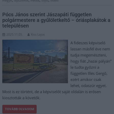
,
,
,
,
megye
lapszemle
média
sajtó
vidéki
Pócs János szerint Jászapáti független
polgármestere a gyűlöletkeltő – óriásplakátok a
településen
2025.11.05.
Kiss Lajos
A fideszes képviselő
lassan másfél éve nem
tudja megemészteni,
hogy fiát „hazai pályán”
le tudta győzni a
független Illés Gergő,
ezért amikor csak
lehet, odaszúr egyet.
Most is ez történt, de a képviselőt saját oldalán is erősen
kiosztották a követők.
TOVÁBB OLVASOM