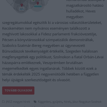
magzatkárosító hatású
hulladékot, Heves
megyében
szegregátumokkal egészítik ki a városias választókerületeket,
Kecskeméten nem nyilvános eseményen találkozott a
meghívott lakosokkal a Fidesz parlamenti frakcióvezetője,
Pécsen a könyvtárosokkal szimpatizálók demonstráltak,
Szabolcs-Szatmár-Bereg megyében az úgynevezett
Bűnvadászok tevékenységét értékelik, Szegeden halálosan
megfenyegettek egy politikust, Szolnokon a fiatal Orbán-Lévai
házaspárra emlékeznek, Veszprémben brutálisan
megemelkedtek egyes ingatlanárak. Többek között ezek a
témák érdekelték 2025 negyvenötödik hetében a független
helyi újságok szerkesztőségeit és olvasóit.
TOVÁBB OLVASOM
,
,
,
JNSZ megyei hírek
független
gyűjtés
hírek
Jász-Nagykun Szolnok