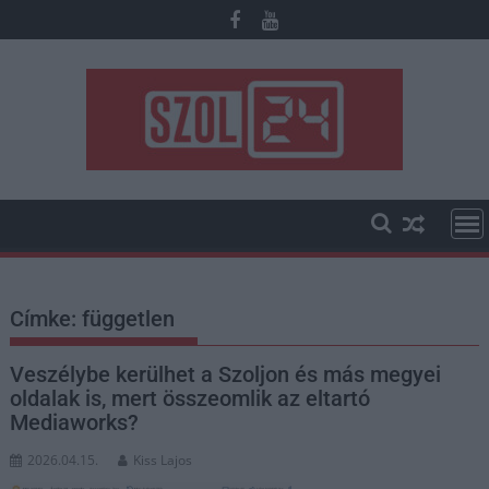
Skip
to
content
Címke:
független
Veszélybe kerülhet a Szoljon és más megyei
oldalak is, mert összeomlik az eltartó
Mediaworks?
2026.04.15.
Kiss Lajos