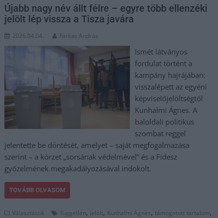
Újabb nagy név állt félre – egyre több ellenzéki
jelölt lép vissza a Tisza javára
2026.04.04.
Farkas András
Ismét látványos
fordulat történt a
kampány hajrájában:
visszalépett az egyéni
képviselőjelöltségtől
Kunhalmi Ágnes. A
baloldali politikus
szombat reggel
jelentette be döntését, amelyet – saját megfogalmazása
szerint – a körzet „sorsának védelmével” és a Fidesz
győzelmének megakadályozásával indokolt.
TOVÁBB OLVASOM
,
,
,
,
Választások
független
jelölt
Kunhalmi Ágnes
támogatott tartalom