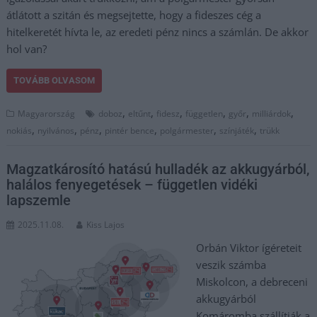
átlátott a szitán és megsejtette, hogy a fideszes cég a
hitelkeretét hívta le, az eredeti pénz nincs a számlán. De akkor
hol van?
TOVÁBB OLVASOM
,
,
,
,
,
,
Magyarország
doboz
eltűnt
fidesz
független
győr
milliárdok
,
,
,
,
,
,
nokiás
nyilvános
pénz
pintér bence
polgármester
színjáték
trükk
Magzatkárosító hatású hulladék az akkugyárból,
halálos fenyegetések – független vidéki
lapszemle
2025.11.08.
Kiss Lajos
Orbán Viktor ígéreteit
veszik számba
Miskolcon, a debreceni
akkugyárból
Komáromba szállítják a