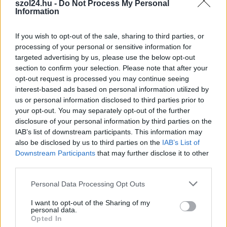
szol24.hu -
Do Not Process My Personal
fideszes politika a Jászkunságban.
Information
TOVÁBB OLVASOM
If you wish to opt-out of the sale, sharing to third parties, or
processing of your personal or sensitive information for
,
,
,
JNSZ megyei hírek
bejegyzés
fidesz
független
Jász-Nagykun
targeted advertising by us, please use the below opt-out
,
,
,
,
,
Szolnok megye
Jászfényszaru
Pócs János
támadás
tisza párt
választás
section to confirm your selection. Please note that after your
opt-out request is processed you may continue seeing
Magyarország sokkal jobban látszik közvetlen
interest-based ads based on personal information utilized by
us or personal information disclosed to third parties prior to
közelről – médiaszemle a vidéki független
your opt-out. You may separately opt-out of the further
sajtóból
disclosure of your personal information by third parties on the
2025.01.25.
szol24.hu
IAB’s list of downstream participants. This information may
also be disclosed by us to third parties on the
IAB’s List of
Késlekedik a miskolci
Downstream Participants
that may further disclose it to other
polgármester az
third parties.
ígéretei
Please note that this website/app uses one or more Google
megvalósításával.
Personal Data Processing Opt Outs
services and may gather and store information including but
Megúszásra játszik a
not limited to your visit or usage behaviour. You may click to
I want to opt-out of the Sharing of my
kormányhivatal a
personal data.
grant or deny consent to Google and its third-party tags to
Opted In
debreceni akkugyárak
use your data for below specified purposes in below Google