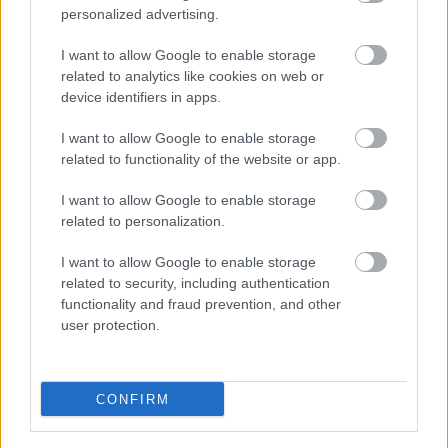
Egyre vadabb dolgok
personalized advertising.
történhetnek meg már
I want to allow Google to enable storage
Magyarországon. A
related to analytics like cookies on web or
Magyar Hang három
device identifiers in apps.
munkatársát
hazugságvizsgálatra
I want to allow Google to enable storage
kötelezték az állami
related to functionality of the website or app.
szervek, ez teljesen
I want to allow Google to enable storage
példátlan a magyar demokrácia történetében. Magánéleti
related to personalization.
kérdések is elhangzottak.
I want to allow Google to enable storage
TOVÁBB OLVASOM
related to security, including authentication
functionality and fraud prevention, and other
,
,
,
Magyarország
alkotmányvédelmi
állami szerv
demokrácia
user protection.
,
,
,
,
,
,
független
hazugságvizsgálat
hivatal
magánélet
Magyar Hang
támadás
újságíró
CONFIRM
Ezt beszélik: A független vidéki média
legérdekesebb heti cikkei