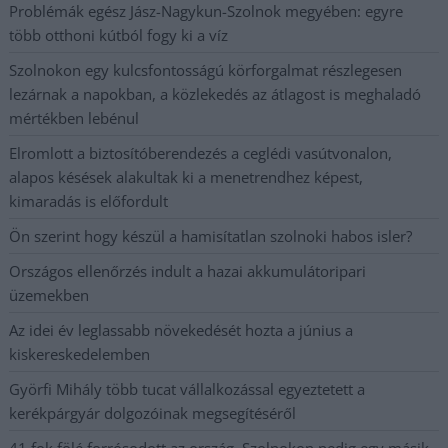
Problémák egész Jász-Nagykun-Szolnok megyében: egyre
több otthoni kútból fogy ki a víz
Szolnokon egy kulcsfontosságú körforgalmat részlegesen
lezárnak a napokban, a közlekedés az átlagost is meghaladó
mértékben lebénul
Elromlott a biztosítóberendezés a ceglédi vasútvonalon,
alapos késések alakultak ki a menetrendhez képest,
kimaradás is előfordult
Ön szerint hogy készül a hamisítatlan szolnoki habos isler?
Országos ellenőrzés indult a hazai akkumulátoripari
üzemekben
Az idei év leglassabb növekedését hozta a június a
kiskereskedelemben
Györfi Mihály több tucat vállalkozással egyeztetett a
kerékpárgyár dolgozóinak megsegítéséről
41 fok fölé forrósodott az ország, Szolnokon pedig egy másik