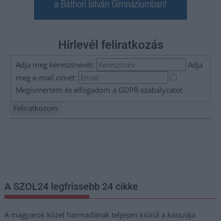
Hírlevél feliratkozás
Adja meg keresztnevét:
Adja
meg e-mail címét:
Megismertem és elfogadom a
GDPR-szabályzat
ot
Nem szeretne lemaradni semmiről? Csak egy kattintás, és hírlevelünk a
legfrissebb információkkal és exkluzív tartalmakkal hétről hétre
postaládájába érkezik!
A SZOL24 legfrissebb 24 cikke
A magyarok közel harmadának teljesen kiürül a kasszája