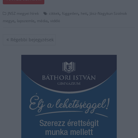
,
,
,
JNSZ megyei hírek
cikkek
független
heti
Jász-Nagykun Szolnok
,
,
,
megye
lapszemle
média
vidéki
Bejegyzés
Régebbi bejegyzések
navigáció