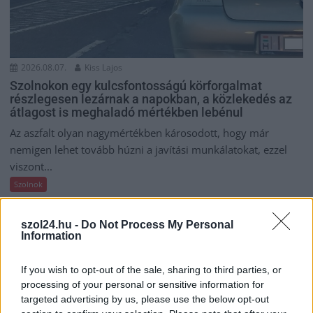
2026.08.07.
Kiss Lajos
Szolnokon egy kulcsfontosságú körforgalmat
részlegesen lezárnak a napokban, a közlekedés az
átlagost is meghaladó mértékben lebénul
Az aszfalt olyan nagymértékben károsodott, hogy már
nemigen lehet tovább húzni a javítási munkálatokat, ezzel
viszont...
Szolnok
szol24.hu -
Do Not Process My Personal
Information
If you wish to opt-out of the sale, sharing to third parties, or
processing of your personal or sensitive information for
targeted advertising by us, please use the below opt-out