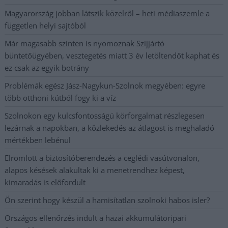
Magyarország jobban látszik közelről – heti médiaszemle a
független helyi sajtóból
Már magasabb szinten is nyomoznak Szijjártó
büntetőügyében, vesztegetés miatt 3 év letöltendőt kaphat és
ez csak az egyik botrány
Problémák egész Jász-Nagykun-Szolnok megyében: egyre
több otthoni kútból fogy ki a víz
Szolnokon egy kulcsfontosságú körforgalmat részlegesen
lezárnak a napokban, a közlekedés az átlagost is meghaladó
mértékben lebénul
Elromlott a biztosítóberendezés a ceglédi vasútvonalon,
alapos késések alakultak ki a menetrendhez képest,
kimaradás is előfordult
Ön szerint hogy készül a hamisítatlan szolnoki habos isler?
Országos ellenőrzés indult a hazai akkumulátoripari