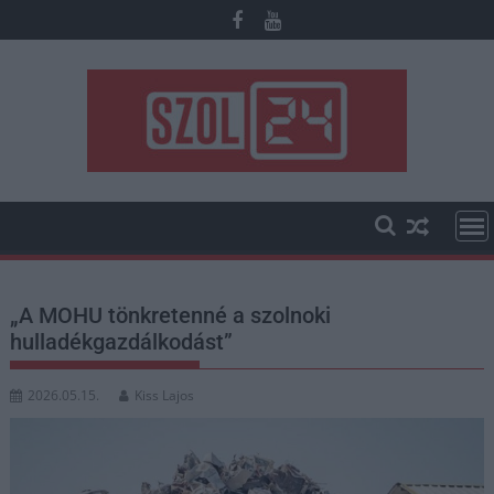
Skip
to
content
„A MOHU tönkretenné a szolnoki
hulladékgazdálkodást”
2026.05.15.
Kiss Lajos