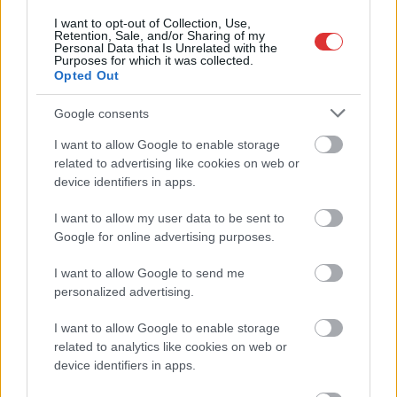
I want to opt-out of Collection, Use,
Retention, Sale, and/or Sharing of my
Personal Data that Is Unrelated with the
Purposes for which it was collected.
Opted Out
Google consents
2026.08.07.
Horváth Zsolt
I want to allow Google to enable storage
Györfi Mihály több tucat vállalkozással egyeztetett
related to advertising like cookies on web or
a kerékpárgyár dolgozóinak megsegítéséről
device identifiers in apps.
Rövid idő alatt számos vállalkozás jelezte, hogy segítene
azoknak a munkavállalóknak, akik a tószegi kerékpárgyár
I want to allow my user data to be sent to
Google for online advertising purposes.
bezárása...
Szolnok
I want to allow Google to send me
personalized advertising.
I want to allow Google to enable storage
related to analytics like cookies on web or
device identifiers in apps.