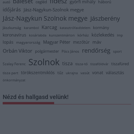
fidesz
baleset
györfi mihály
cegléd
háború
autó
időjárás
Jász-Nagykun-Szolnok megye
Jász-Nagykun Szolnok megye
Jászberény
Karcag
kormány
Jászkunság
karambol
katasztrófavédelem
közlekedés
koronavírus
kórház
kosárlabda
kunszentmárton
lmp
Magyar Péter
máv
lopás
mezőtúr
magyarország
rendőrség
Orbán Viktor
polgármester
Pócs János
sport
Szolnok
tisza
tiszafüred
Szalay Ferenc
tisza-tó
tiszaföldvár
törökszentmiklós
vonat
választás
tűz
tisza part
vasút
ukrajna
önkormányzat
Nézd és hallgasd velünk!