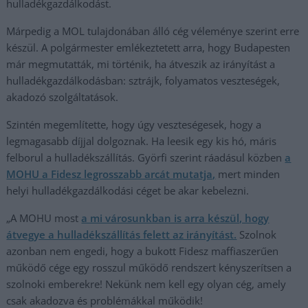
hulladékgazdálkodást.
Márpedig a MOL tulajdonában álló cég véleménye szerint erre
készül. A polgármester emlékeztetett arra, hogy Budapesten
már megmutatták, mi történik, ha átveszik az irányítást a
hulladékgazdálkodásban: sztrájk, folyamatos veszteségek,
akadozó szolgáltatások.
Szintén megemlítette, hogy úgy veszteségesek, hogy a
legmagasabb díjjal dolgoznak. Ha leesik egy kis hó, máris
felborul a hulladékszállítás. Györfi szerint ráadásul közben
a
MOHU a Fidesz legrosszabb arcát mutatja,
mert minden
helyi hulladékgazdálkodási céget be akar kebelezni.
„A MOHU most
a mi városunkban is arra készül, hogy
átvegye a hulladékszállítás felett az irányítást.
Szolnok
azonban nem engedi, hogy a bukott Fidesz maffiaszerűen
működő cége egy rosszul működő rendszert kényszerítsen a
szolnoki emberekre! Nekünk nem kell egy olyan cég, amely
csak akadozva és problémákkal működik!