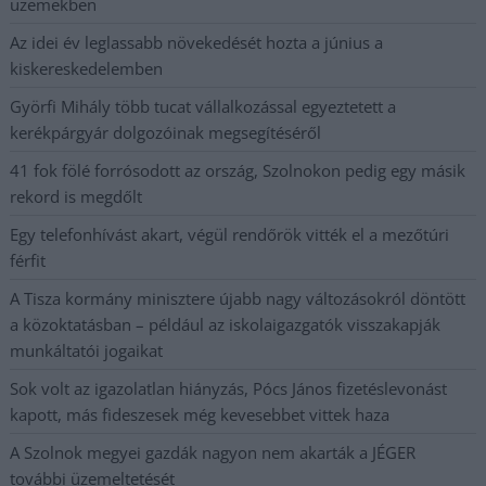
üzemekben
Az idei év leglassabb növekedését hozta a június a
kiskereskedelemben
Györfi Mihály több tucat vállalkozással egyeztetett a
kerékpárgyár dolgozóinak megsegítéséről
41 fok fölé forrósodott az ország, Szolnokon pedig egy másik
rekord is megdőlt
Egy telefonhívást akart, végül rendőrök vitték el a mezőtúri
férfit
A Tisza kormány minisztere újabb nagy változásokról döntött
a közoktatásban – például az iskolaigazgatók visszakapják
munkáltatói jogaikat
Sok volt az igazolatlan hiányzás, Pócs János fizetéslevonást
kapott, más fideszesek még kevesebbet vittek haza
A Szolnok megyei gazdák nagyon nem akarták a JÉGER
további üzemeltetését