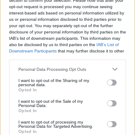
section to confirm your selection. Please note that after your
opt-out request is processed you may continue seeing
interest-based ads based on personal information utilized by
us or personal information disclosed to third parties prior to
your opt-out. You may separately opt-out of the further
disclosure of your personal information by third parties on the
IAB’s list of downstream participants. This information may
2026.08.07.
Farkas András
also be disclosed by us to third parties on the
IAB’s List of
Ön szerint hogy készül a hamisítatlan szolnoki
Downstream Participants
that may further disclose it to other
habos isler?
third parties.
Igazi retró klasszikus desszert, amelyet generációk óta
Please note that this website/app uses one or more Google
szeretnek, és amelyet sokan ma is próbálnak otthon
Personal Data Processing Opt Outs
services and may gather and store information including but
újraalkotni....
not limited to your visit or usage behaviour. You may click to
I want to opt-out of the Sharing of my
Szolnok
personal data.
grant or deny consent to Google and its third-party tags to
Opted In
use your data for below specified purposes in below Google
consent section.
I want to opt-out of the Sale of my
Personal Data.
Opted In
I want to opt-out of processing my
Personal Data for Targeted Advertising.
Opted In