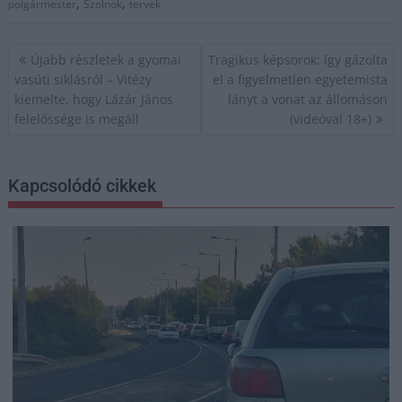
,
,
polgármester
Szolnok
tervek
Bejegyzés
Újabb részletek a gyomai
Tragikus képsorok: így gázolta
navigáció
vasúti siklásról – Vitézy
el a figyelmetlen egyetemista
kiemelte, hogy Lázár János
lányt a vonat az állomáson
felelőssége is megáll
(videóval 18+)
Kapcsolódó cikkek