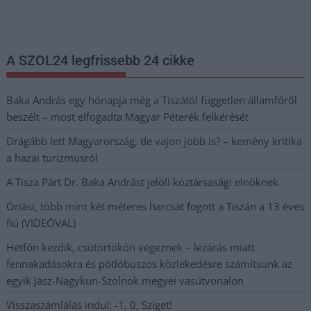
postaládájába érkezik!
A SZOL24 legfrissebb 24 cikke
Baka András egy hónapja még a Tiszától független államfőről
beszélt – most elfogadta Magyar Péterék felkérését
Drágább lett Magyarország, de vajon jobb is? – kemény kritika
a hazai turizmusról
A Tisza Párt Dr. Baka Andrást jelöli köztársasági elnöknek
Óriási, több mint két méteres harcsát fogott a Tiszán a 13 éves
fiú (VIDEÓVAL)
Hétfőn kezdik, csütörtökön végeznek – lezárás miatt
fennakadásokra és pótlóbuszos közlekedésre számítsunk az
egyik Jász-Nagykun-Szolnok megyei vasútvonalon
Visszaszámlálás indul: -1, 0, Sziget!