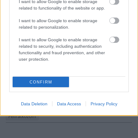
I want to allow Google to enable storage
related to functionality of the website or app.
I want to allow Google to enable storage
related to personalization.
I want to allow Google to enable storage
related to security, including authentication
functionality and fraud prevention, and other
user protection.
Hírlevél feliratkozás
CONFIRM
Adja meg keresztnevét:
Adja
meg e-mail címét:
Data Deletion
Data Access
Privacy Policy
Megismertem és elfogadom a
GDPR-szabályzat
ot
Nem szeretne lemaradni semmiről? Csak egy kattintás, és hírlevelünk a
legfrissebb információkkal és exkluzív tartalmakkal hétről hétre