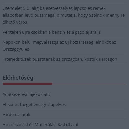
Csendélet 5.0: alig balesetveszélyes lépcső és remek
állapotban levő buszmegálló mutatja, hogy Szolnok mennyire
élhető város
Pénteken újra csökken a benzin és a gázolaj ára is
Napokon belül megválasztja az új köztársasági elnököt az
Országgyűlés
Kiterjedt tüzek pusztítanak az országban, köztük Karcagon
Elérhetőség
Adatkezelési tájékoztató
Etikai és függetlenségi alapelvek
Hirdetési árak
Hozzászólási és Moderálási Szabályzat