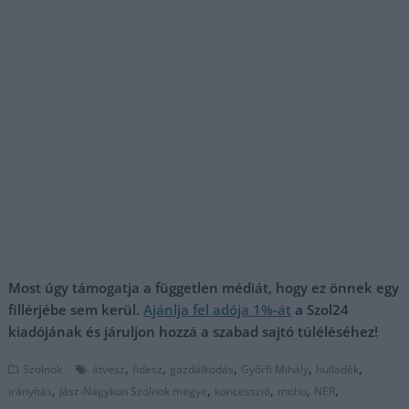
Most úgy támogatja a független médiát, hogy ez önnek egy
fillérjébe sem kerül.
Ajánlja fel adója 1%-át
a Szol24
kiadójának és járuljon hozzá a szabad sajtó túléléséhez!
,
,
,
,
,
Szolnok
átvesz
fidesz
gazdálkodás
Győrfi Mihály
hulladék
,
,
,
,
,
irányítás
Jász-Nagykun Szolnok megye
koncesszió
mohu
NER