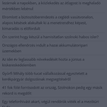
lezárnak a napokban, a közlekedés az átlagost is meghaladó
mértékben lebénul
Elromlott a biztosítóberendezés a ceglédi vasútvonalon,
alapos késések alakultak ki a menetrendhez képest,
kimaradás is előfordult
Ön szerint hogy készül a hamisítatlan szolnoki habos isler?
Országos ellenőrzés indult a hazai akkumulátoripari
üzemekben
Az idei év leglassabb növekedését hozta a június a
kiskereskedelemben
Györfi Mihály több tucat vállalkozással egyeztetett a
kerékpárgyár dolgozóinak megsegítéséről
41 fok fölé forrósodott az ország, Szolnokon pedig egy másik
rekord is megdőlt
Egy telefonhívást akart, végül rendőrök vitték el a mezőtúri