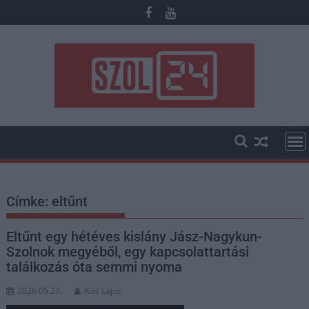
Skip
to
content
Címke:
eltűnt
Eltűnt egy hétéves kislány Jász-Nagykun-
Szolnok megyéből, egy kapcsolattartási
találkozás óta semmi nyoma
2026.05.27.
Kiss Lajos