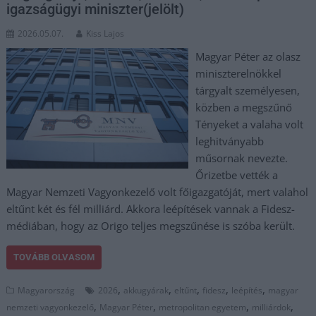
igazságügyi miniszter(jelölt)
2026.05.07.
Kiss Lajos
Magyar Péter az olasz
miniszterelnökkel
tárgyalt személyesen,
közben a megszűnő
Tényeket a valaha volt
leghitványabb
műsornak nevezte.
Őrizetbe vették a
Magyar Nemzeti Vagyonkezelő volt főigazgatóját, mert valahol
eltűnt két és fél milliárd. Akkora leépítések vannak a Fidesz-
médiában, hogy az Origo teljes megszűnése is szóba került.
TOVÁBB OLVASOM
,
,
,
,
,
Magyarország
2026
akkugyárak
eltűnt
fidesz
leépítés
magyar
,
,
,
,
nemzeti vagyonkezelő
Magyar Péter
metropolitan egyetem
milliárdok