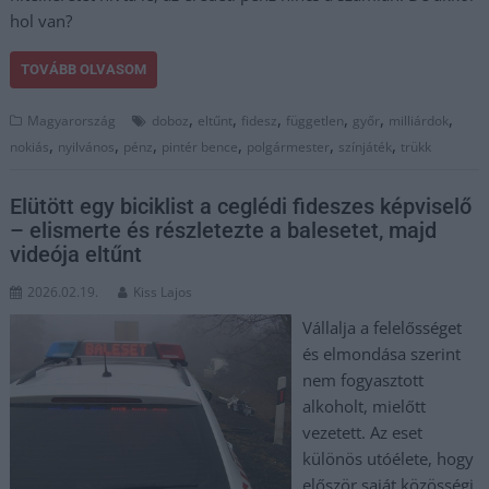
hol van?
TOVÁBB OLVASOM
,
,
,
,
,
,
Magyarország
doboz
eltűnt
fidesz
független
győr
milliárdok
,
,
,
,
,
,
nokiás
nyilvános
pénz
pintér bence
polgármester
színjáték
trükk
Elütött egy biciklist a ceglédi fideszes képviselő
– elismerte és részletezte a balesetet, majd
videója eltűnt
2026.02.19.
Kiss Lajos
Vállalja a felelősséget
és elmondása szerint
nem fogyasztott
alkoholt, mielőtt
vezetett. Az eset
különös utóélete, hogy
először saját közösségi