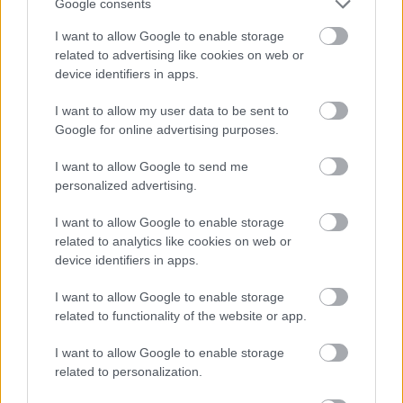
Google consents
,
,
,
,
Kék hírek
betegség
eltűnés
eltűnt
keresés
kisújszállás
I want to allow Google to enable storage
related to advertising like cookies on web or
Eltűnt egy lány, a rendőrség is keresi, állítólag
device identifiers in apps.
Szolnokon lehet
I want to allow my user data to be sent to
2025.08.18.
Kiss Lajos
Google for online advertising purposes.
Az eltűnést a
I want to allow Google to send me
fővárosból jelentették,
personalized advertising.
ám a lány édesanyja
azt gyanítja, Szolnokra
I want to allow Google to enable storage
szökhetett.
related to analytics like cookies on web or
device identifiers in apps.
TOVÁBB OLVASOM
I want to allow Google to enable storage
,
,
,
,
,
,
,
Szolnok
17 éves
édesanya
eltűnt
főváros
gyanú
körözés
lány
related to functionality of the website or app.
,
rendőrség
Szolnok
I want to allow Google to enable storage
related to personalization.
Bejegyzés
Régebbi bejegyzések