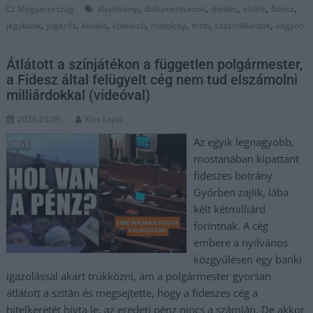
,
,
,
,
,
Magyarország
alapítványi
dokumentumok
döntés
eltűnt
fidesz
,
,
,
,
,
,
,
jegybank
jogerős
kiadás
kötelező
matolcsy
mnb
százmilliárdok
vagyon
Átlátott a színjátékon a független polgármester,
a Fidesz által felügyelt cég nem tud elszámolni
milliárdokkal (videóval)
2026.03.09.
Kiss Lajos
Az egyik legnagyobb,
mostanában kipattant
fideszes botrány
Győrben zajlik, lába
kélt kétmilliárd
forintnak. A cég
embere a nyilvános
közgyűlésen egy banki
igazolással akart trükközni, ám a polgármester gyorsan
átlátott a szitán és megsejtette, hogy a fideszes cég a
hitelkeretét hívta le, az eredeti pénz nincs a számlán. De akkor