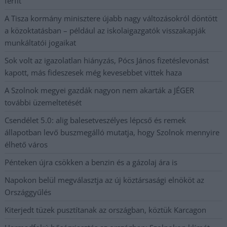
férfit
A Tisza kormány minisztere újabb nagy változásokról döntött
a közoktatásban – például az iskolaigazgatók visszakapják
munkáltatói jogaikat
Sok volt az igazolatlan hiányzás, Pócs János fizetéslevonást
kapott, más fideszesek még kevesebbet vittek haza
A Szolnok megyei gazdák nagyon nem akarták a JÉGER
további üzemeltetését
Csendélet 5.0: alig balesetveszélyes lépcső és remek
állapotban levő buszmegálló mutatja, hogy Szolnok mennyire
élhető város
Pénteken újra csökken a benzin és a gázolaj ára is
Napokon belül megválasztja az új köztársasági elnököt az
Országgyűlés
Kiterjedt tüzek pusztítanak az országban, köztük Karcagon