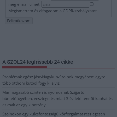
meg e-mail címét:
Megismertem és elfogadom a
GDPR-szabályzat
ot
Nem szeretne lemaradni semmiről? Csak egy kattintás, és hírlevelünk a
legfrissebb információkkal és exkluzív tartalmakkal hétről hétre
postaládájába érkezik!
A SZOL24 legfrissebb 24 cikke
Problémák egész Jász-Nagykun-Szolnok megyében: egyre
több otthoni kútból fogy ki a víz
Már magasabb szinten is nyomoznak Szijjártó
büntetőügyében, vesztegetés miatt 3 év letöltendőt kaphat és
ez csak az egyik botrány
Szolnokon egy kulcsfontosságú körforgalmat részlegesen