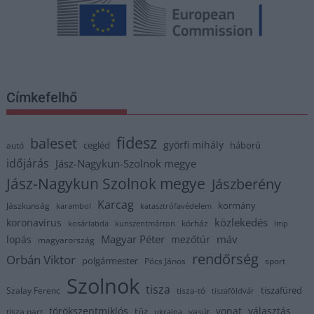
Címkefelhő
fidesz
baleset
györfi mihály
cegléd
háború
autó
időjárás
Jász-Nagykun-Szolnok megye
Jász-Nagykun Szolnok megye
Jászberény
Karcag
kormány
Jászkunság
karambol
katasztrófavédelem
közlekedés
koronavírus
kórház
kosárlabda
kunszentmárton
lmp
Magyar Péter
máv
lopás
mezőtúr
magyarország
rendőrség
Orbán Viktor
polgármester
Pócs János
sport
Szolnok
tisza
tiszafüred
Szalay Ferenc
tisza-tó
tiszaföldvár
törökszentmiklós
vonat
választás
tűz
tisza part
vasút
ukrajna