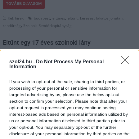
TOVÁBB OLVASOM
,
,
,
,
,
Kék hírek
budapest
eltűnés
eltűnt
keresés
lakatos jonatán
,
rendőrség
Szolnoki Rendőrkapitányság
Eltűnt egy 17 éves szolnoki lány
2025.10.23.
Kiss Lajos
szol24.hu -
Do Not Process My Personal
Alexandra hollétéről
Information
már jó ideje nem tudni,
a rendőrség eddigi
If you wish to opt-out of the sale, sharing to third parties, or
kutatásai nem vezettek
processing of your personal or sensitive information for
eredményre, így a
targeted advertising by us, please use the below opt-out
lakosság segítségét
section to confirm your selection. Please note that after your
kérik.
opt-out request is processed you may continue seeing
interest-based ads based on personal information utilized by
us or personal information disclosed to third parties prior to
TOVÁBB OLVASOM
your opt-out. You may separately opt-out of the further
disclosure of your personal information by third parties on the
,
,
,
,
Kék hírek
17 éves
eltűnt
ismeretlen
Jász-Nagykun Szolnok megye