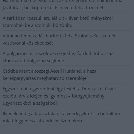
Harmadfokú hőségriasztás az országban: Szolnokon klímát
javítottak, helikoptereket is bevetettek a tüzeknél
A zárkában rosszul lett, elájult – ilyen körülményekről
számoltak be a szolnoki börtönből
Váratlan fennakadás borította fel a Szolnok–Kecskemét
vasútvonal közlekedését
A polgármester a szolnoki cégekhez fordult: több száz
elbocsátott dolgozón segítene
Csődbe ment a tószegi Accell Hunland, a hazai
kerékpárgyártás meghatározó szereplője
Egyszer fent, egyszer lent, így festett a Duna a két évvel
ezelőtti árvíz idején és így most – fotógyűjtemény
ugyanazokból a szögekből
Ilyenek eddig a tapasztalatok a vendégektől – a hőhullám
miatt ingyenes a strandolás Szolnokon