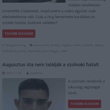
oldalán részletesen
ismertette a balesetet, majd estére a videó egyszer csak
elérhetetlenné vált. Csak a Hvg lementette korábban és
szintén kitette. Különös véletlen?
TOVÁBB OLVASOM
,
,
,
,
,
,
Magyarország
beismerés
biciklis
cegléd
eltűnt
elütötte
fidesz
,
,
,
,
földi lászló
jelölt
képviselő
pest megye
videó
Augusztus óta nem találják a szolnoki fiatalt
2025.11.25.
szol24.hu
A szolnoki rendőrök a
lakosság segítségét
kérik.
TOVÁBB OLVASOM