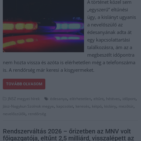
A történet közel sem
„egyszerű” eltűnési
ügy, a kislányt ugyanis
a nevelőszülő az
édesanyának adta át
egy kapcsolattartási
találkozásra, ám az a
megbeszélt időpontra
nem hozta vissza és azóta is elérhetetlen még a telefonszáma
is. A rendőrség már keresi a kisgyermeket.
TOVÁBB OLVASOM
,
,
,
,
,
JNSZ megyei hírek
édesanya
elérhetetlen
eltűnt
hétéves
időpont
,
,
,
,
,
,
Jász-Nagykun Szolnok megye
kapcsolat
keresés
kétpó
kislány
mezőtúr
,
nevelőszülők
rendőrség
Rendszerváltás 2026 – őrizetben az MNV volt
főigazgatója, eltűnt 2,5 milliárd, visszalépett az