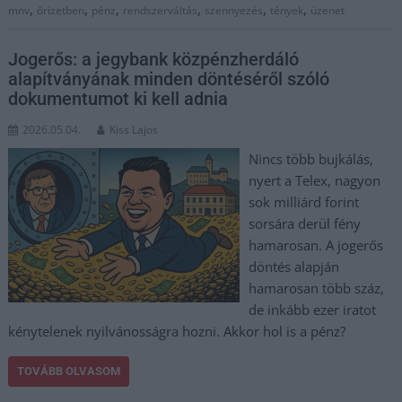
,
,
,
,
,
,
mnv
őrizetben
pénz
rendszerváltás
szennyezés
tények
üzenet
Jogerős: a jegybank közpénzherdáló
alapítványának minden döntéséről szóló
dokumentumot ki kell adnia
2026.05.04.
Kiss Lajos
Nincs több bujkálás,
nyert a Telex, nagyon
sok milliárd forint
sorsára derül fény
hamarosan. A jogerős
döntés alapján
hamarosan több száz,
de inkább ezer iratot
kénytelenek nyilvánosságra hozni. Akkor hol is a pénz?
TOVÁBB OLVASOM