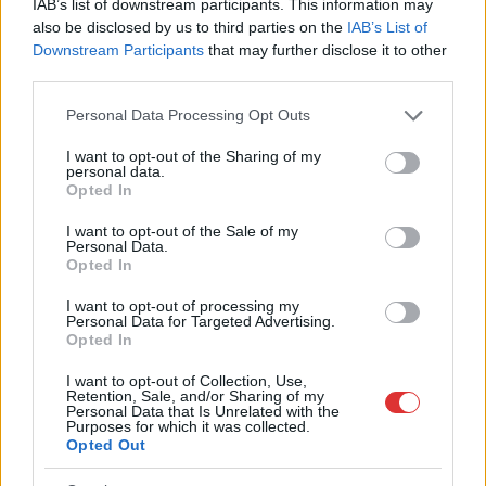
IAB’s list of downstream participants. This information may
,
,
,
,
,
,
július
kutatás
lakosság
lány
rendőrség
Szolnok
tartózkodási hely
also be disclosed by us to third parties on the
IAB’s List of
Downstream Participants
that may further disclose it to other
third parties.
Nyomtalanul eltűnt egy 52 éves férfi
Kisújszálláson
Please note that this website/app uses one or more Google
Personal Data Processing Opt Outs
services and may gather and store information including but
2025.09.03.
Farkas András
not limited to your visit or usage behaviour. You may click to
I want to opt-out of the Sharing of my
personal data.
Napok óta nem találják
grant or deny consent to Google and its third-party tags to
Opted In
a kisújszállási Horváth
use your data for below specified purposes in below Google
Bélát, akit augusztus
consent section.
I want to opt-out of the Sale of my
Personal Data.
30-án, a délutáni
Opted In
órákban láttak utoljára
a településen. A férfi
I want to opt-out of processing my
Personal Data for Targeted Advertising.
súlyos
Opted In
cukorbetegséggel küzd,
ezért családja szerint az állapota életveszélyes is lehet, ha nem
I want to opt-out of Collection, Use,
Retention, Sale, and/or Sharing of my
kap időben segítséget.
Personal Data that Is Unrelated with the
Purposes for which it was collected.
Opted Out
TOVÁBB OLVASOM