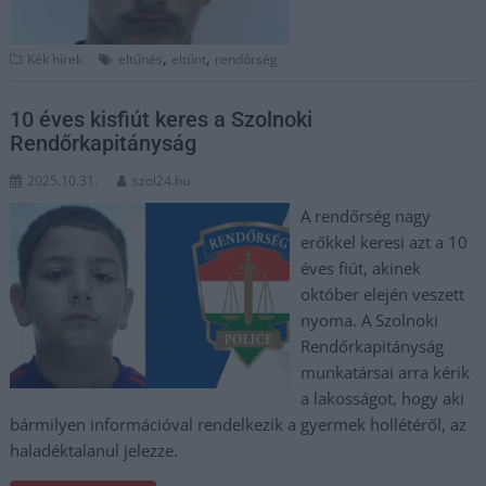
,
,
Kék hírek
eltűnés
eltűnt
rendőrség
10 éves kisfiút keres a Szolnoki
Rendőrkapitányság
2025.10.31.
szol24.hu
A rendőrség nagy
erőkkel keresi azt a 10
éves fiút, akinek
október elején veszett
nyoma. A Szolnoki
Rendőrkapitányság
munkatársai arra kérik
a lakosságot, hogy aki
bármilyen információval rendelkezik a gyermek hollétéről, az
haladéktalanul jelezze.