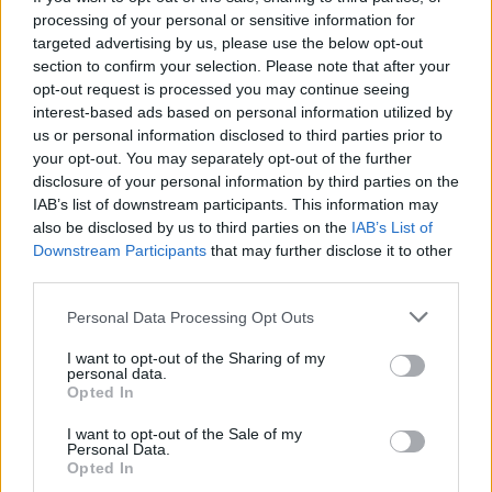
processing of your personal or sensitive information for
41 fok fölé forrósodott az ország, Szolnokon pedig egy másik
targeted advertising by us, please use the below opt-out
rekord is megdőlt
section to confirm your selection. Please note that after your
Egy telefonhívást akart, végül rendőrök vitték el a mezőtúri
opt-out request is processed you may continue seeing
interest-based ads based on personal information utilized by
férfit
us or personal information disclosed to third parties prior to
A Tisza kormány minisztere újabb nagy változásokról döntött
your opt-out. You may separately opt-out of the further
a közoktatásban – például az iskolaigazgatók visszakapják
disclosure of your personal information by third parties on the
IAB’s list of downstream participants. This information may
munkáltatói jogaikat
also be disclosed by us to third parties on the
IAB’s List of
Sok volt az igazolatlan hiányzás, Pócs János fizetéslevonást
Downstream Participants
that may further disclose it to other
kapott, más fideszesek még kevesebbet vittek haza
third parties.
A Szolnok megyei gazdák nagyon nem akarták a JÉGER
Please note that this website/app uses one or more Google
Personal Data Processing Opt Outs
további üzemeltetését
services and may gather and store information including but
not limited to your visit or usage behaviour. You may click to
I want to opt-out of the Sharing of my
Csendélet 5.0: alig balesetveszélyes lépcső és remek
personal data.
grant or deny consent to Google and its third-party tags to
Opted In
állapotban levő buszmegálló mutatja, hogy Szolnok mennyire
use your data for below specified purposes in below Google
élhető város
consent section.
I want to opt-out of the Sale of my
Personal Data.
Pénteken újra csökken a benzin és a gázolaj ára is
Opted In