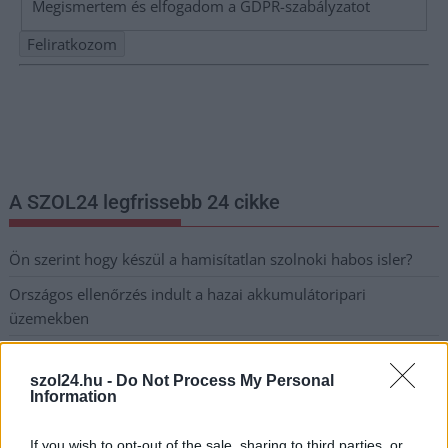
Megismertem és elfogadom a
GDPR-szabályzat
ot
Nem szeretne lemaradni semmiről? Csak egy kattintás, és hírlevelünk a
legfrissebb információkkal és exkluzív tartalmakkal hétről hétre
postaládájába érkezik!
A SZOL24 legfrissebb 24 cikke
Ön szerint hogy készül a hamisítatlan szolnoki habos isler?
Országos ellenőrzés indult a hazai akkumulátoripari
üzemekben
Az idei év leglassabb növekedését hozta a június a
kiskereskedelemben
szol24.hu -
Do Not Process My Personal
Information
Györfi Mihály több tucat vállalkozással egyeztetett a
kerékpárgyár dolgozóinak megsegítéséről
If you wish to opt-out of the sale, sharing to third parties, or