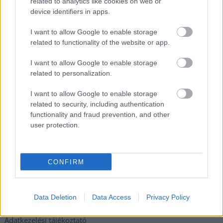
ugyanazokból a szögekből
related to analytics like cookies on web or
device identifiers in apps.
Ilyenek eddig a tapasztalatok a vendégektől – a hőhullám
miatt ingyenes a strandolás Szolnokon
I want to allow Google to enable storage
related to functionality of the website or app.
Nem biztató: a hétvégi kisebb felfrissülés után jövő héten
megint visszatér a forróság, újra rekkenő hőség jön, akár 38
I want to allow Google to enable storage
fokokkal
related to personalization.
Közzétették a szakértői állásfoglalást, a Fiumei úti fák
I want to allow Google to enable storage
többsége szakszerűen már nem ápolható
related to security, including authentication
functionality and fraud prevention, and other
A MÚOSZ sajtódíjának második helyét nyerte el a Borsod24 és
user protection.
a Paraméter közös riportfilmje a Sajó szennyezéséről
Tánccal, zeneszóval és vásárral telik meg Jászberény, indul a
Csángó Fesztivál
CONFIRM
Elérhetőség
Data Deletion
Data Access
Privacy Policy
Adatkezelési tájékoztató