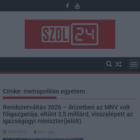
Skip
to
content
Címke:
metropolitan egyetem
Rendszerváltás 2026 – őrizetben az MNV volt
főigazgatója, eltűnt 2,5 milliárd, visszalépett az
igazságügyi miniszter(jelölt)
2026.05.07.
Kiss Lajos