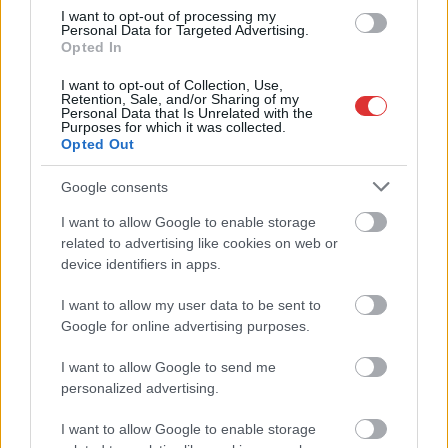
Napokon belül megválasztja az új köztársasági elnököt az
I want to opt-out of processing my
Personal Data for Targeted Advertising.
Országgyűlés
Opted In
Kiterjedt tüzek pusztítanak az országban, köztük Karcagon
I want to opt-out of Collection, Use,
Retention, Sale, and/or Sharing of my
Harmadfokú hőségriasztás az országban: Szolnokon klímát
Personal Data that Is Unrelated with the
Purposes for which it was collected.
javítottak, helikoptereket is bevetettek a tüzeknél
Opted Out
A zárkában rosszul lett, elájult – ilyen körülményekről
Google consents
számoltak be a szolnoki börtönből
Váratlan fennakadás borította fel a Szolnok–Kecskemét
I want to allow Google to enable storage
related to advertising like cookies on web or
vasútvonal közlekedését
device identifiers in apps.
A polgármester a szolnoki cégekhez fordult: több száz
elbocsátott dolgozón segítene
I want to allow my user data to be sent to
Google for online advertising purposes.
Csődbe ment a tószegi Accell Hunland, a hazai
kerékpárgyártás meghatározó szereplője
I want to allow Google to send me
personalized advertising.
Egyszer fent, egyszer lent, így festett a Duna a két évvel
ezelőtti árvíz idején és így most – fotógyűjtemény
I want to allow Google to enable storage