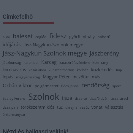
Címkefelhő
fidesz
baleset
györfi mihály
cegléd
háború
autó
időjárás
Jász-Nagykun-Szolnok megye
Jász-Nagykun Szolnok megye
Jászberény
Karcag
kormány
Jászkunság
karambol
katasztrófavédelem
közlekedés
koronavírus
kórház
kosárlabda
kunszentmárton
lmp
Magyar Péter
máv
lopás
mezőtúr
magyarország
rendőrség
Orbán Viktor
polgármester
Pócs János
sport
Szolnok
tisza
tiszafüred
Szalay Ferenc
tisza-tó
tiszaföldvár
törökszentmiklós
vonat
választás
tűz
tisza part
vasút
ukrajna
önkormányzat
Nézd és hallgasd velünk!