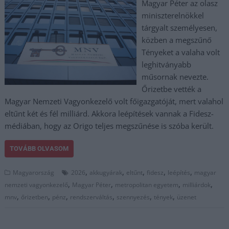
Magyar Péter az olasz
miniszterelnökkel
tárgyalt személyesen,
közben a megszűnő
Tényeket a valaha volt
leghitványabb
műsornak nevezte.
Őrizetbe vették a
Magyar Nemzeti Vagyonkezelő volt főigazgatóját, mert valahol
eltűnt két és fél milliárd. Akkora leépítések vannak a Fidesz-
médiában, hogy az Origo teljes megszűnése is szóba került.
TOVÁBB OLVASOM
,
,
,
,
,
Magyarország
2026
akkugyárak
eltűnt
fidesz
leépítés
magyar
,
,
,
,
nemzeti vagyonkezelő
Magyar Péter
metropolitan egyetem
milliárdok
,
,
,
,
,
,
mnv
őrizetben
pénz
rendszerváltás
szennyezés
tények
üzenet