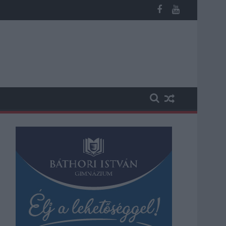
 a közoktatásban - például az iskolaigazgatók visszakapják munká