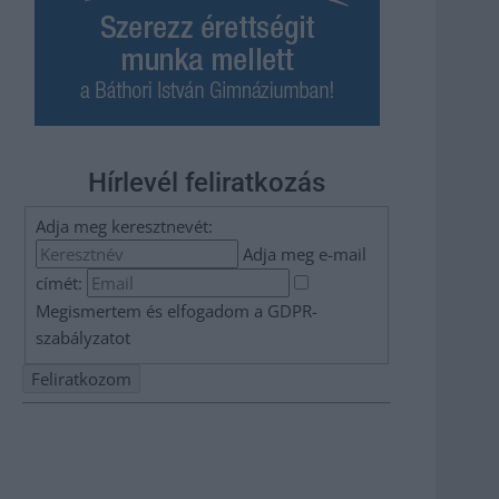
Hírlevél feliratkozás
Adja meg keresztnevét:
Adja meg e-mail
címét:
Megismertem és elfogadom a
GDPR-
szabályzat
ot
Nem szeretne lemaradni semmiről? Csak egy kattintás, és
hírlevelünk a legfrissebb információkkal és exkluzív
tartalmakkal hétről hétre postaládájába érkezik!