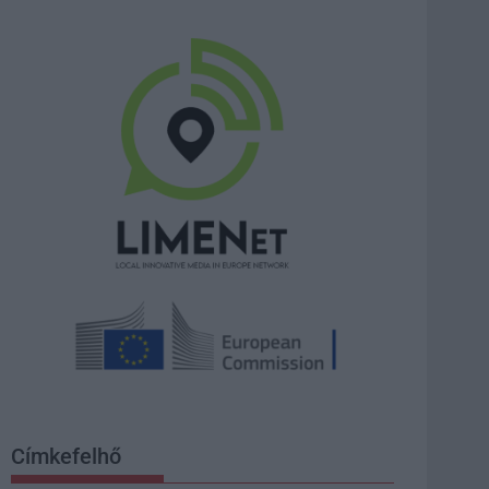
Címkefelhő