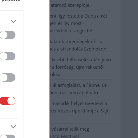
kerékpárgyártás meghatározó szereplője
Egyszer fent, egyszer lent, így festett a Duna a két
évvel ezelőtti árvíz idején és így most –
fotógyűjtemény ugyanazokból a szögekből
Ilyenek eddig a tapasztalatok a vendégektől – a
hőhullám miatt ingyenes a strandolás Szolnokon
Nem biztató: a hétvégi kisebb felfrissülés után jövő
héten megint visszatér a forróság, újra rekkenő
hőség jön, akár 38 fokokkal
Közzétették a szakértői állásfoglalást, a Fiumei úti
fák többsége szakszerűen már nem ápolható
A MÚOSZ sajtódíjának második helyét nyerte el a
Borsod24 és a Paraméter közös riportfilmje a Sajó
szennyezéséről
Tánccal, zeneszóval és vásárral telik meg
Jászberény, indul a Csángó Fesztivál