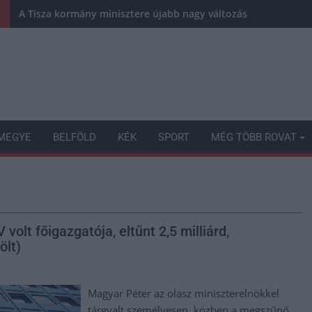
A Tisza kormány minisztere újabb nagy változásokról döntött
MEGYE
BELFÖLD
KÉK
SPORT
MÉG TÖBB ROVAT
olt főigazgatója, eltűnt 2,5 milliárd,
ölt)
Magyar Péter az olasz miniszterelnökkel
tárgyalt személyesen, közben a megszűnő