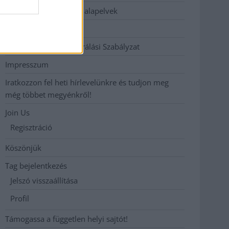
Etikai és függetlenségi alapelvek
Hirdetési árak
Hozzászólási és Moderálási Szabályzat
Impresszum
Iratkozzon fel heti hírlevelünkre és tudjon meg
még többet megyénkről!
Join Us
Regisztráció
Köszönjük
Tag bejelentkezés
Jelszó visszaállítása
Profil
Támogassa a független helyi sajtót!