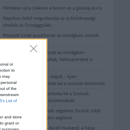
Pénteken újra csökken a benzin és a gázolaj ára is
Napokon belül megválasztja az új köztársasági
elnököt az Országgyűlés
Kiterjedt tüzek pusztítanak az országban, köztük
Karcagon
Harmadfokú hőségriasztás az országban:
Szolnokon klímát javítottak, helikoptereket is
sonal or
bevetettek a tüzeknél
ection to
A zárkában rosszul lett, elájult – ilyen
ou may
 personal
körülményekről számoltak be a szolnoki börtönből
out of the
Váratlan fennakadás borította fel a Szolnok–
 downstream
Kecskemét vasútvonal közlekedését
B’s List of
A polgármester a szolnoki cégekhez fordult: több
er and store
száz elbocsátott dolgozón segítene
to grant or
Csődbe ment a tószegi Accell Hunland, a hazai
ed purposes