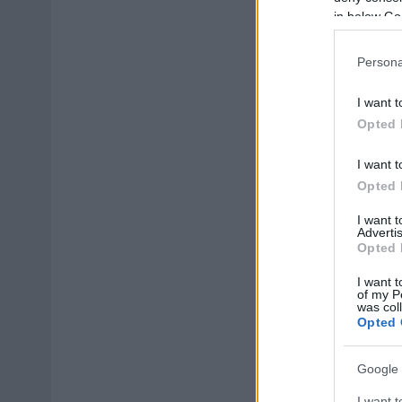
in below Go
Persona
I want t
Opted 
I want t
Opted 
I want 
Advertis
Opted 
I want t
of my P
was col
Opted 
Google 
I want t