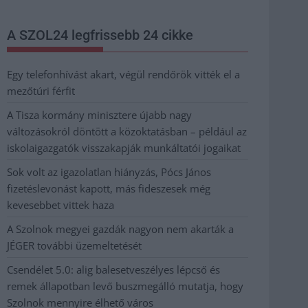
A SZOL24 legfrissebb 24 cikke
Egy telefonhívást akart, végül rendőrök vitték el a
mezőtúri férfit
A Tisza kormány minisztere újabb nagy
változásokról döntött a közoktatásban – például az
iskolaigazgatók visszakapják munkáltatói jogaikat
Sok volt az igazolatlan hiányzás, Pócs János
fizetéslevonást kapott, más fideszesek még
kevesebbet vittek haza
A Szolnok megyei gazdák nagyon nem akarták a
JÉGER további üzemeltetését
Csendélet 5.0: alig balesetveszélyes lépcső és
remek állapotban levő buszmegálló mutatja, hogy
Szolnok mennyire élhető város