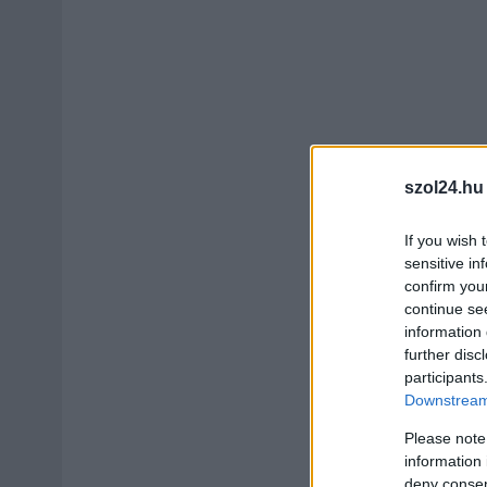
szol24.hu
If you wish 
sensitive in
confirm you
continue se
information 
further disc
participants
Downstream 
Please note
information 
deny consent