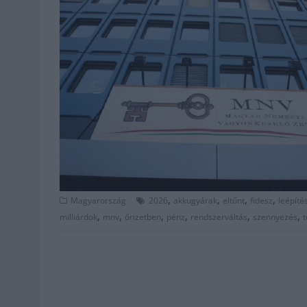
,
,
,
,
Magyarország
2026
akkugyárak
eltűnt
fidesz
leépíté
,
,
,
,
,
,
milliárdok
mnv
őrizetben
pénz
rendszerváltás
szennyezés