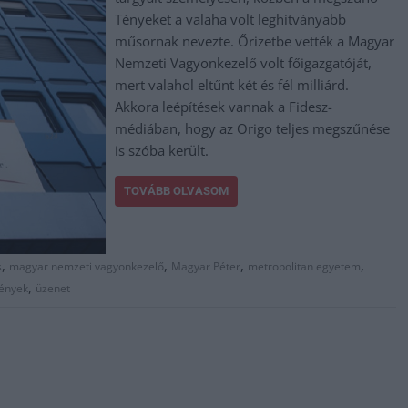
Tényeket a valaha volt leghitványabb
műsornak nevezte. Őrizetbe vették a Magyar
Nemzeti Vagyonkezelő volt főigazgatóját,
mert valahol eltűnt két és fél milliárd.
Akkora leépítések vannak a Fidesz-
médiában, hogy az Origo teljes megszűnése
is szóba került.
TOVÁBB OLVASOM
,
,
,
,
s
magyar nemzeti vagyonkezelő
Magyar Péter
metropolitan egyetem
,
tények
üzenet