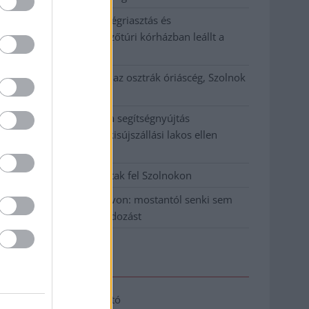
Meghosszabbított hőségriasztás és
vízkorlátozások, a mezőtúri kórházban leállt a
klíma
Átszervezi működését az osztrák óriáscég, Szolnok
is érintett
Tragédiába torkollott a segítségnyújtás
elmulasztása, három kisújszállási lakos ellen
emeltek vádat
Hatalmas lángok csaptak fel Szolnokon
Vízitraffipax a Tisza-tavon: mostantól senki sem
úszhatja meg a száguldozást
Elérhetőség
Adatkezelési tájékoztató