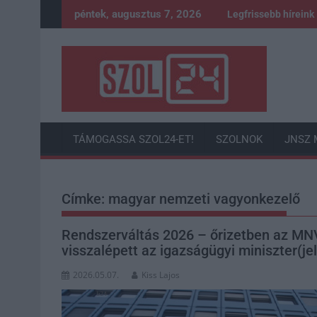
Skip
péntek, augusztus 7, 2026
Legfrissebb híreink
to
content
TÁMOGASSA SZOL24-ET!
SZOLNOK
JNSZ 
Címke:
magyar nemzeti vagyonkezelő
Rendszerváltás 2026 – őrizetben az MNV v
visszalépett az igazságügyi miniszter(jel
2026.05.07.
Kiss Lajos