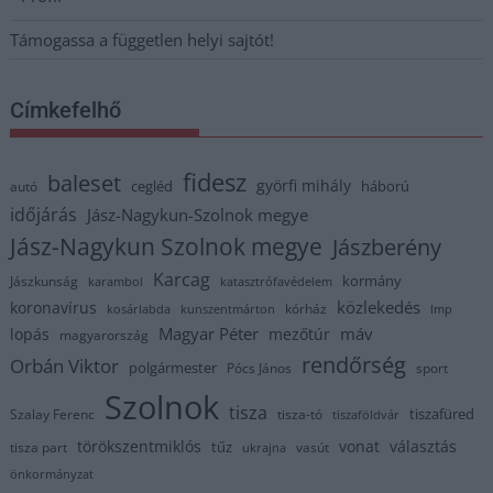
Támogassa a független helyi sajtót!
Címkefelhő
fidesz
baleset
györfi mihály
cegléd
háború
autó
időjárás
Jász-Nagykun-Szolnok megye
Jász-Nagykun Szolnok megye
Jászberény
Karcag
kormány
Jászkunság
karambol
katasztrófavédelem
közlekedés
koronavírus
kórház
kosárlabda
kunszentmárton
lmp
Magyar Péter
máv
lopás
mezőtúr
magyarország
rendőrség
Orbán Viktor
polgármester
Pócs János
sport
Szolnok
tisza
tiszafüred
Szalay Ferenc
tisza-tó
tiszaföldvár
törökszentmiklós
vonat
választás
tűz
tisza part
vasút
ukrajna
önkormányzat