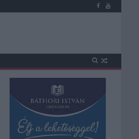
b otthoni kútból fogy ki a víz