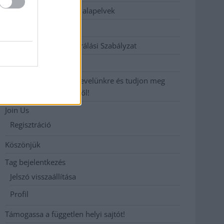
Etikai és függetlenségi alapelvek
Hirdetési árak
Hozzászólási és Moderálási Szabályzat
Impresszum
Iratkozzon fel heti hírlevelünkre és tudjon meg
még többet megyénkről!
Join Us
Regisztráció
Köszönjük
Tag bejelentkezés
Jelszó visszaállítása
Profil
Támogassa a független helyi sajtót!