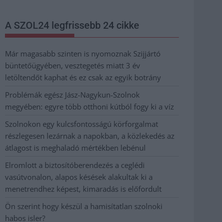
A SZOL24 legfrissebb 24 cikke
Már magasabb szinten is nyomoznak Szijjártó
büntetőügyében, vesztegetés miatt 3 év
letöltendőt kaphat és ez csak az egyik botrány
Problémák egész Jász-Nagykun-Szolnok
megyében: egyre több otthoni kútból fogy ki a víz
Szolnokon egy kulcsfontosságú körforgalmat
részlegesen lezárnak a napokban, a közlekedés az
átlagost is meghaladó mértékben lebénul
Elromlott a biztosítóberendezés a ceglédi
vasútvonalon, alapos késések alakultak ki a
menetrendhez képest, kimaradás is előfordult
Ön szerint hogy készül a hamisítatlan szolnoki
habos isler?