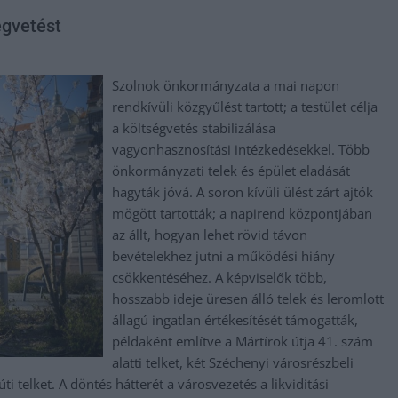
égvetést
Szolnok önkormányzata a mai napon
rendkívüli közgyűlést tartott; a testület célja
a költségvetés stabilizálása
vagyonhasznosítási intézkedésekkel. Több
önkormányzati telek és épület eladását
hagyták jóvá. A soron kívüli ülést zárt ajtók
mögött tartották; a napirend központjában
az állt, hogyan lehet rövid távon
bevételekhez jutni a működési hiány
csökkentéséhez. A képviselők több,
hosszabb ideje üresen álló telek és leromlott
állagú ingatlan értékesítését támogatták,
példaként említve a Mártírok útja 41. szám
alatti telket, két Széchenyi városrészbeli
ti telket. A döntés hátterét a városvezetés a likviditási