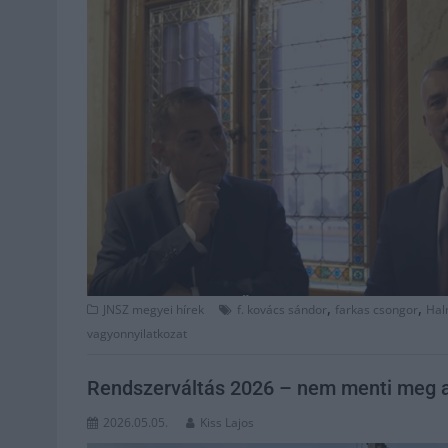
,
,
JNSZ megyei hírek
f. kovács sándor
farkas csongor
Hal
vagyonnyilatkozat
Rendszerváltás 2026 – nem menti meg a s
2026.05.05.
Kiss Lajos