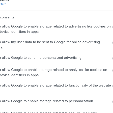
Out
A Tisza Párt elnöke, Magyarország leendő
consents
miniszterelnöke szombati videóüzenetében
o allow Google to enable storage related to advertising like cookies on
arról beszélt, hogy az eddigi hatalmi elit
evice identifiers in apps.
tagjai gőzerővel készítik elő külföldre
távozásukat, miközben próbálják
o allow my user data to be sent to Google for online advertising
biztonságos helyre juttatni a közpénzből
s.
felhalmozott vagyonokat. Magyar
to allow Google to send me personalized advertising.
felszólította a hatóságokat, hogy
akadályozzák meg a tőke kivonását és a
o allow Google to enable storage related to analytics like cookies on
felelősök elszökését az országból.
evice identifiers in apps.
TOVÁBB OLVASOM
o allow Google to enable storage related to functionality of the website
,
,
,
,
,
,
,
 lőrinc
nav
oligarcha
rogán antal
tisza
tisza párt
tőke
vagyon
o allow Google to enable storage related to personalization.
nék már sorra igyekeznek értékesíteni hazai
o allow Google to enable storage related to security, including