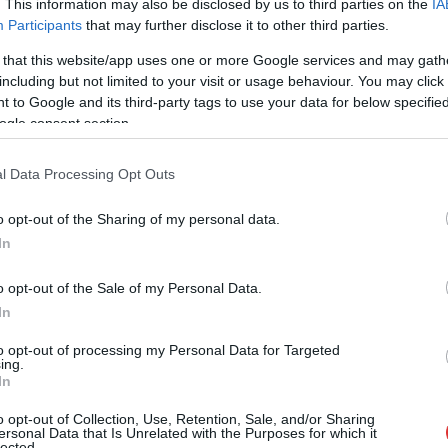
. This information may also be disclosed by us to third parties on the
IA
Participants
that may further disclose it to other third parties.
Nincs több bujkálás, nyert a Telex, nagyon
 that this website/app uses one or more Google services and may gath
sok milliárd forint sorsára derül fény
including but not limited to your visit or usage behaviour. You may click 
hamarosan. A jogerős döntés alapján
 to Google and its third-party tags to use your data for below specifi
hamarosan több száz, de inkább ezer iratot
ogle consent section.
kénytelenek nyilvánosságra hozni. Akkor hol
is a pénz?
l Data Processing Opt Outs
TOVÁBB OLVASOM
o opt-out of the Sharing of my personal data.
In
o opt-out of the Sale of my Personal Data.
In
to opt-out of processing my Personal Data for Targeted
,
,
,
,
,
,
,
,
ing.
nt
fidesz
jegybank
jogerős
kiadás
kötelező
matolcsy
mnb
In
o opt-out of Collection, Use, Retention, Sale, and/or Sharing
ersonal Data that Is Unrelated with the Purposes for which it
és menekülés zajlik a háttérben
lected.