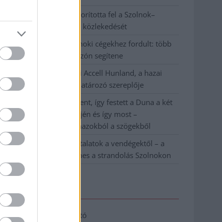
Váratlan fennakadás borította fel a Szolnok–
Kecskemét vasútvonal közlekedését
A polgármester a szolnoki cégekhez fordult: több
száz elbocsátott dolgozón segítene
Csődbe ment a tószegi Accell Hunland, a hazai
kerékpárgyártás meghatározó szereplője
Egyszer fent, egyszer lent, így festett a Duna a két
évvel ezelőtti árvíz idején és így most –
fotógyűjtemény ugyanazokból a szögekből
Ilyenek eddig a tapasztalatok a vendégektől – a
hőhullám miatt ingyenes a strandolás Szolnokon
Elérhetőség
Adatkezelési tájékoztató