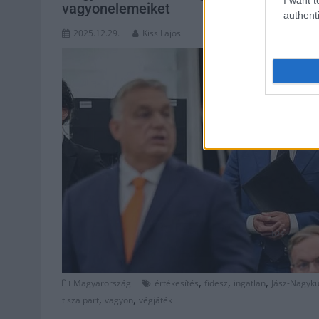
vagyonelemeiket
authenti
2025.12.29.
Kiss Lajos
,
,
,
Magyarország
értékesítés
fidesz
ingatlan
Jász-Nagyk
,
,
tisza part
vagyon
végjáték