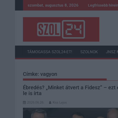
Skip
szombat, augusztus 8, 2026
Legfrissebb hírei
to
content
TÁMOGASSA SZOL24-ET!
SZOLNOK
JNSZ 
Címke:
vagyon
Ébredés? „Minket átvert a Fidesz” – ezt 
le is írta
2026.06.26.
Kiss Lajos