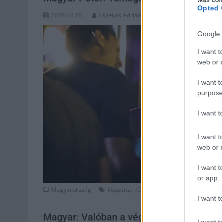
Opted 
2026.04.26.
Fazekas Adrián
Google 
I want t
web or d
I want t
purpose
I want 
I want t
web or d
I want t
or app.
,
,
,
Magyarország
közpénz
külföld
Magyar Péter
mészáros
I want t
Magyar: Valóban a végjáték zajlik, Orbá
I want t