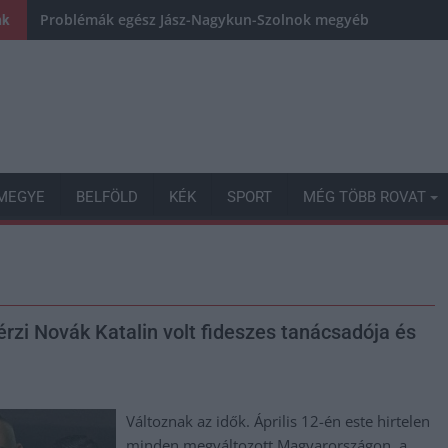
Problémák egész Jász-Nagykun-Szolnok megyében: egyre töb
nk
MEGYE
BELFÖLD
KÉK
SPORT
MÉG TÖBB ROVAT
érzi Novák Katalin volt fideszes tanácsadója és
Változnak az idők. Április 12-én este hirtelen
minden megváltozott Magyarországon, a