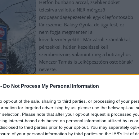
Hétfőn bűnbánó arccal, zsebkendőket
telesírva vallott a NER mérgező
propagandagépezetének egyik legfontosabb
láncszeme, Balásy Gyula, de úgy fest, ez
nem fogja megmenteni a
következményektől. Már zárolt számlákkal,
pénzekkel, hűtlen kezeléssel kell
szembenéznie, valamint még a botrányhős
Menczer Tamás is „elképesztően ostobának”
nevezte.
TOVÁBB OLVASOM
 -
Do Not Process My Personal Information
,
,
,
,
,
,
,
r tamás
milliárdok
pénz
propaganda
rendszerváltás
sírós
számlák
to opt-out of the sale, sharing to third parties, or processing of your per
formation for targeted advertising by us, please use the below opt-out s
r selection. Please note that after your opt-out request is processed y
eing interest-based ads based on personal information utilized by us or
pítványának minden döntéséről szóló
disclosed to third parties prior to your opt-out. You may separately opt-
losure of your personal information by third parties on the IAB’s list of