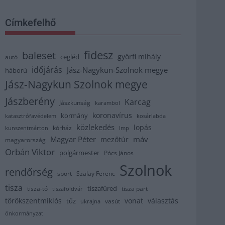
Címkefelhő
fidesz
baleset
györfi mihály
cegléd
autó
időjárás
Jász-Nagykun-Szolnok megye
háború
Jász-Nagykun Szolnok megye
Jászberény
Karcag
Jászkunság
karambol
koronavírus
kormány
katasztrófavédelem
kosárlabda
közlekedés
lopás
kórház
kunszentmárton
lmp
Magyar Péter
máv
mezőtúr
magyarország
Orbán Viktor
polgármester
Pócs János
Szolnok
rendőrség
sport
Szalay Ferenc
tisza
tiszafüred
tisza part
tisza-tó
tiszaföldvár
törökszentmiklós
vonat
választás
tűz
vasút
ukrajna
önkormányzat