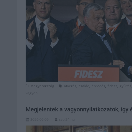
,
,
,
,
Magyarország
átverés
család
ébredés
fidesz
gyűjtés
vagyon
Megjelentek a vagyonnyilatkozatok, így
2026.06.09.
szol24.hu