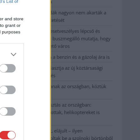
kevesebbet vittek haza
B’s List of
A Szolnok megyei gazdák nagyon nem akarták a
er and store
JÉGER további üzemeltetését
to grant or
Csendélet 5.0: alig balesetveszélyes lépcső és
ed purposes
remek állapotban levő buszmegálló mutatja, hogy
Szolnok mennyire élhető város
Pénteken újra csökken a benzin és a gázolaj ára is
Napokon belül megválasztja az új köztársasági
elnököt az Országgyűlés
Kiterjedt tüzek pusztítanak az országban, köztük
Karcagon
Harmadfokú hőségriasztás az országban:
Szolnokon klímát javítottak, helikoptereket is
bevetettek a tüzeknél
A zárkában rosszul lett, elájult – ilyen
körülményekről számoltak be a szolnoki börtönből