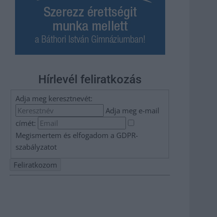
Hírlevél feliratkozás
Adja meg keresztnevét:
Adja meg e-mail
címét:
Megismertem és elfogadom a
GDPR-
szabályzat
ot
Nem szeretne lemaradni semmiről? Csak egy kattintás, és
hírlevelünk a legfrissebb információkkal és exkluzív
tartalmakkal hétről hétre postaládájába érkezik!