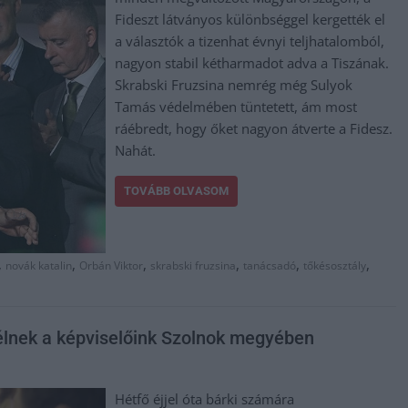
Fideszt látványos különbséggel kergették el
a választók a tizenhat évnyi teljhatalomból,
nagyon stabil kétharmadot adva a Tiszának.
Skrabski Fruzsina nemrég még Sulyok
Tamás védelmében tüntetett, ám most
ráébredt, hogy őket nagyon átverte a Fidesz.
Nahát.
TOVÁBB OLVASOM
,
,
,
,
,
,
novák katalin
Orbán Viktor
skrabski fruzsina
tanácsadó
tőkésosztály
 élnek a képviselőink Szolnok megyében
Hétfő éjjel óta bárki számára