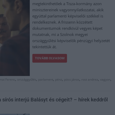
megtekinthetőek a Tisza-kormány azon
minisztereinek vagyonnyilatkozatai, akik
egyúttal parlamenti képviselői székkel is
rendelkeznek. A frissenn közzétett
dokumentumok rendkívül vegyes képet
mutatnak, mi a Szolnok megyei
országgyűlési képviselők pénzügyi helyzetét
tekintettük át.
TOVÁBB OLVASOM
,
,
,
,
,
,
,
mai Ferenc
országgyűlés
parlament
pénz
pöcs jános
rost andrea
vagyon
írós interjú Balásyt és cégeit? – hírek keddről