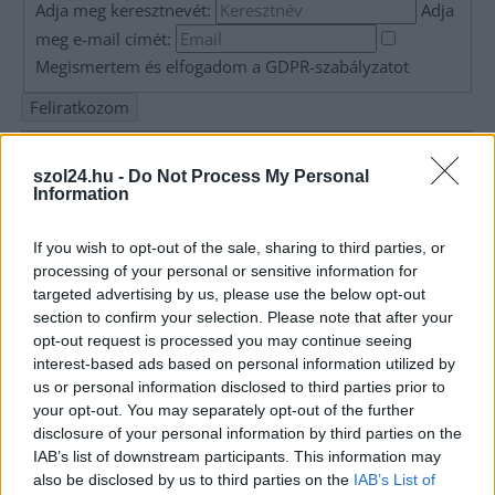
Adja meg keresztnevét:
Adja
meg e-mail címét:
Megismertem és elfogadom a
GDPR-szabályzat
ot
Nem szeretne lemaradni semmiről? Csak egy kattintás, és hírlevelünk a
szol24.hu -
Do Not Process My Personal
legfrissebb információkkal és exkluzív tartalmakkal hétről hétre
Information
postaládájába érkezik!
If you wish to opt-out of the sale, sharing to third parties, or
processing of your personal or sensitive information for
A SZOL24 legfrissebb 24 cikke
targeted advertising by us, please use the below opt-out
section to confirm your selection. Please note that after your
opt-out request is processed you may continue seeing
A Tisza kormány minisztere újabb nagy változásokról döntött
interest-based ads based on personal information utilized by
a közoktatásban – például az iskolaigazgatók visszakapják
us or personal information disclosed to third parties prior to
munkáltatói jogaikat
your opt-out. You may separately opt-out of the further
disclosure of your personal information by third parties on the
Sok volt az igazolatlan hiányzás, Pócs János fizetéslevonást
IAB’s list of downstream participants. This information may
kapott, más fideszesek még kevesebbet vittek haza
also be disclosed by us to third parties on the
IAB’s List of