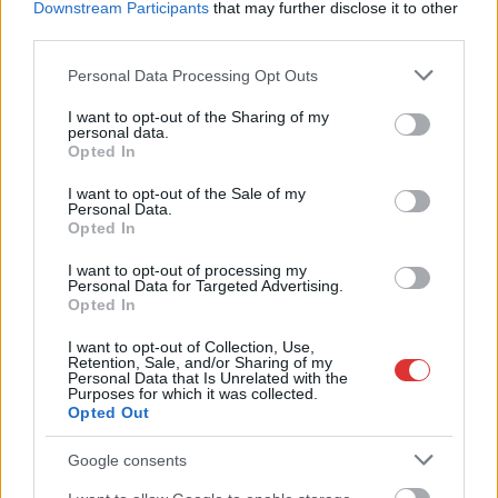
A Szolnok megyei gazdák nagyon nem akarták a JÉGER
Downstream Participants
that may further disclose it to other
third parties.
további üzemeltetését
Please note that this website/app uses one or more Google
Csendélet 5.0: alig balesetveszélyes lépcső és remek
Personal Data Processing Opt Outs
services and may gather and store information including but
állapotban levő buszmegálló mutatja, hogy Szolnok mennyire
not limited to your visit or usage behaviour. You may click to
I want to opt-out of the Sharing of my
élhető város
personal data.
grant or deny consent to Google and its third-party tags to
Opted In
Pénteken újra csökken a benzin és a gázolaj ára is
use your data for below specified purposes in below Google
consent section.
I want to opt-out of the Sale of my
Napokon belül megválasztja az új köztársasági elnököt az
Personal Data.
Opted In
Országgyűlés
Kiterjedt tüzek pusztítanak az országban, köztük Karcagon
I want to opt-out of processing my
Personal Data for Targeted Advertising.
Opted In
Harmadfokú hőségriasztás az országban: Szolnokon klímát
javítottak, helikoptereket is bevetettek a tüzeknél
I want to opt-out of Collection, Use,
Retention, Sale, and/or Sharing of my
A zárkában rosszul lett, elájult – ilyen körülményekről
Personal Data that Is Unrelated with the
Purposes for which it was collected.
számoltak be a szolnoki börtönből
Opted Out
Váratlan fennakadás borította fel a Szolnok–Kecskemét
Google consents
vasútvonal közlekedését