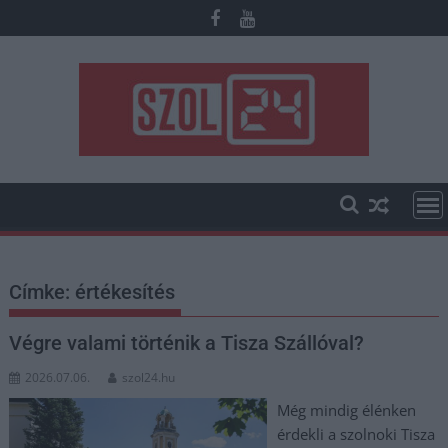
Skip
to
content
Címke:
értékesítés
Végre valami történik a Tisza Szállóval?
2026.07.06.
szol24.hu
Még mindig élénken
érdekli a szolnoki Tisza