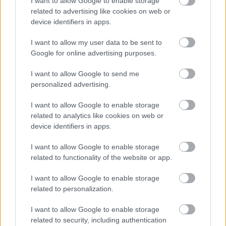
I want to allow Google to enable storage
A polgármester a szolnoki cégekhez fordult: több száz
related to advertising like cookies on web or
elbocsátott dolgozón segítene
device identifiers in apps.
Csődbe ment a tószegi Accell Hunland, a hazai
I want to allow my user data to be sent to
kerékpárgyártás meghatározó szereplője
Google for online advertising purposes.
Egyszer fent, egyszer lent, így festett a Duna a két évvel
I want to allow Google to send me
ezelőtti árvíz idején és így most – fotógyűjtemény
personalized advertising.
ugyanazokból a szögekből
Ilyenek eddig a tapasztalatok a vendégektől – a hőhullám
I want to allow Google to enable storage
related to analytics like cookies on web or
miatt ingyenes a strandolás Szolnokon
device identifiers in apps.
Nem biztató: a hétvégi kisebb felfrissülés után jövő héten
megint visszatér a forróság, újra rekkenő hőség jön, akár 38
I want to allow Google to enable storage
related to functionality of the website or app.
fokokkal
Közzétették a szakértői állásfoglalást, a Fiumei úti fák
I want to allow Google to enable storage
többsége szakszerűen már nem ápolható
related to personalization.
A MÚOSZ sajtódíjának második helyét nyerte el a Borsod24 és
I want to allow Google to enable storage
a Paraméter közös riportfilmje a Sajó szennyezéséről
related to security, including authentication