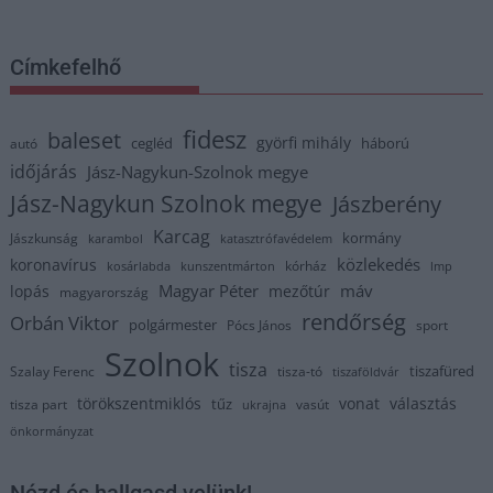
Címkefelhő
fidesz
baleset
györfi mihály
cegléd
háború
autó
időjárás
Jász-Nagykun-Szolnok megye
Jász-Nagykun Szolnok megye
Jászberény
Karcag
kormány
Jászkunság
karambol
katasztrófavédelem
közlekedés
koronavírus
kórház
kosárlabda
kunszentmárton
lmp
Magyar Péter
máv
lopás
mezőtúr
magyarország
rendőrség
Orbán Viktor
polgármester
Pócs János
sport
Szolnok
tisza
tiszafüred
Szalay Ferenc
tisza-tó
tiszaföldvár
törökszentmiklós
vonat
választás
tűz
tisza part
vasút
ukrajna
önkormányzat