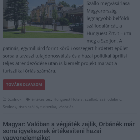
Szálló megvásárlása
Magyarország
legnagyobb belföldi
szállodaláncát, a
Hunguest Zrt.-t – írta
meg a Szoljon. A
patinás, egymilliárd forint körüli összegért hirdetett épület
sorsa a tavaszi tulajdonosváltás és a hazai politikai áprilisi
teljes átrendeződése után is kiemelt projekt maradt a
turisztikai óriás számára.
TOVÁBB OLVASOM
,
,
,
,
Szolnok
értékesítés
Hunguest Hotels
szállod
szállodalánc
,
,
,
Szolnok
tisza szálló
turisztika
vásárlás
Magyar: Valóban a végjáték zajlik, Orbánék már
sorra igyekeznek értékesíteni hazai
vagyonelemeiket