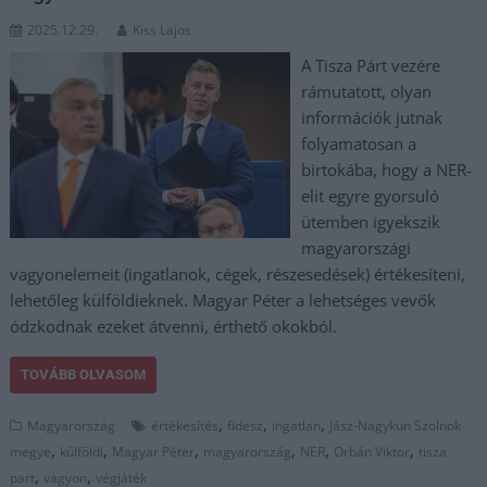
2025.12.29.
Kiss Lajos
A Tisza Párt vezére
rámutatott, olyan
információk jutnak
folyamatosan a
birtokába, hogy a NER-
elit egyre gyorsuló
ütemben igyekszik
magyarországi
vagyonelemeit (ingatlanok, cégek, részesedések) értékesíteni,
lehetőleg külföldieknek. Magyar Péter a lehetséges vevők
ódzkodnak ezeket átvenni, érthető okokból.
TOVÁBB OLVASOM
,
,
,
Magyarország
értékesítés
fidesz
ingatlan
Jász-Nagykun Szolnok
,
,
,
,
,
,
megye
külföldi
Magyar Péter
magyarország
NER
Orbán Viktor
tisza
,
,
part
vagyon
végjáték