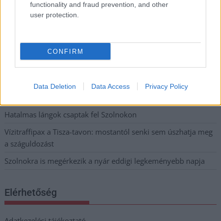
functionality and fraud prevention, and other
Tánccal, zeneszóval és vásárral telik meg Jászberény, indul a
user protection.
Csángó Fesztivál
Meghosszabbított hőségriasztás és vízkorlátozások, a
mezőtúri kórházban leállt a klíma
CONFIRM
Átszervezi működését az osztrák óriáscég, Szolnok is érintett
Tragédiába torkollott a segítségnyújtás elmulasztása, három
Data Deletion
Data Access
Privacy Policy
kisújszállási lakos ellen emeltek vádat
Hatalmas lángok csaptak fel Szolnokon
Vízitraffipax a Tisza-tavon: mostantól senki sem úszhatja meg
a száguldozást
Szolnokra is megérkezik a nyár eddigi legkeményebb napja
Elérhetőség
Adatkezelési tájékoztató