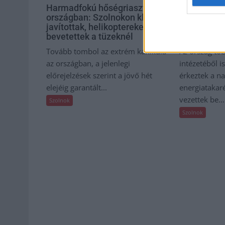
Harmadfokú hőségriasztás az
A zárkában r
országban: Szolnokon klímát
– ilyen kö
javítottak, helikoptereket is
számoltak 
bevetettek a tüzeknél
börtönből
Tovább tombol az extrém kánikula
Az ország tö
az országban, a jelenlegi
intézetéből 
előrejelzések szerint a jövő hét
érkeztek a n
elejéig garantált...
energiatakar
vezettek be...
Szolnok
Szolnok