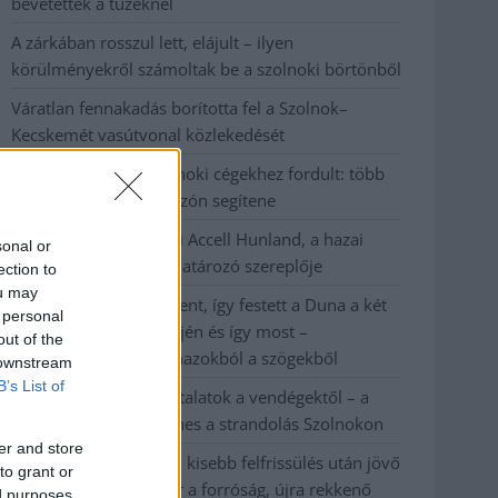
bevetettek a tüzeknél
A zárkában rosszul lett, elájult – ilyen
körülményekről számoltak be a szolnoki börtönből
Váratlan fennakadás borította fel a Szolnok–
Kecskemét vasútvonal közlekedését
A polgármester a szolnoki cégekhez fordult: több
száz elbocsátott dolgozón segítene
Csődbe ment a tószegi Accell Hunland, a hazai
sonal or
kerékpárgyártás meghatározó szereplője
ection to
ou may
Egyszer fent, egyszer lent, így festett a Duna a két
 personal
évvel ezelőtti árvíz idején és így most –
out of the
fotógyűjtemény ugyanazokból a szögekből
 downstream
B’s List of
Ilyenek eddig a tapasztalatok a vendégektől – a
hőhullám miatt ingyenes a strandolás Szolnokon
er and store
Nem biztató: a hétvégi kisebb felfrissülés után jövő
to grant or
héten megint visszatér a forróság, újra rekkenő
ed purposes