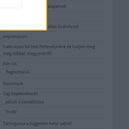
Etikai és függetlenségi alapelvek
Hirdetési árak
Hozzászólási és Moderálási Szabályzat
Impresszum
Iratkozzon fel heti hírlevelünkre és tudjon meg
még többet megyénkről!
Join Us
Regisztráció
Köszönjük
Tag bejelentkezés
Jelszó visszaállítása
Profil
Támogassa a független helyi sajtót!