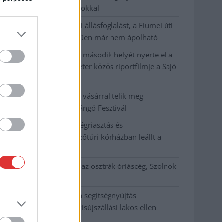
hőség jön, akár 38 fokokkal
Közzétették a szakértői állásfoglalást, a Fiumei úti
fák többsége szakszerűen már nem ápolható
A MÚOSZ sajtódíjának második helyét nyerte el a
Borsod24 és a Paraméter közös riportfilmje a Sajó
szennyezéséről
Tánccal, zeneszóval és vásárral telik meg
Jászberény, indul a Csángó Fesztivál
Meghosszabbított hőségriasztás és
vízkorlátozások, a mezőtúri kórházban leállt a
klíma
Átszervezi működését az osztrák óriáscég, Szolnok
is érintett
Tragédiába torkollott a segítségnyújtás
elmulasztása, három kisújszállási lakos ellen
emeltek vádat