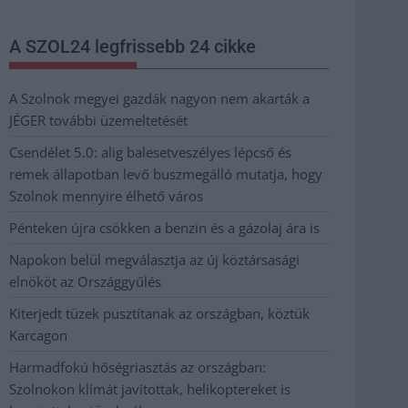
A SZOL24 legfrissebb 24 cikke
A Szolnok megyei gazdák nagyon nem akarták a
JÉGER további üzemeltetését
Csendélet 5.0: alig balesetveszélyes lépcső és
remek állapotban levő buszmegálló mutatja, hogy
Szolnok mennyire élhető város
Pénteken újra csökken a benzin és a gázolaj ára is
Napokon belül megválasztja az új köztársasági
elnököt az Országgyűlés
Kiterjedt tüzek pusztítanak az országban, köztük
Karcagon
Harmadfokú hőségriasztás az országban:
Szolnokon klímát javítottak, helikoptereket is