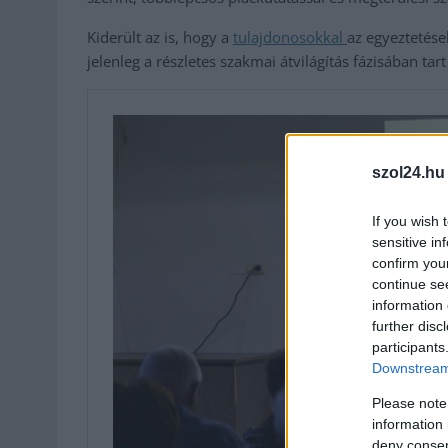
Kiderült az is, hogy a
tulajdonosokkal
az egyeztetése
jelenleg a részletes szakmai átvilágítás fázisában tart
szol24.hu
If you wish 
sensitive in
confirm you
continue se
information 
further disc
participants
Downstream 
Please note
information 
deny consent