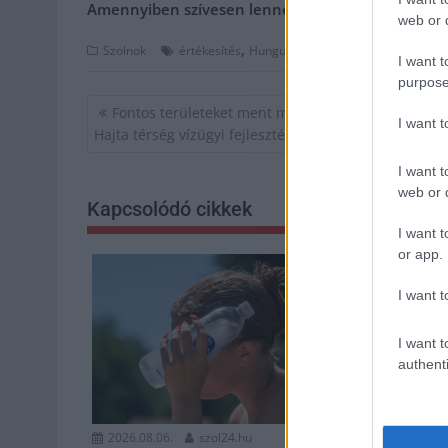
Amennyiben szívesen lenne a támogatónk,
kattin
web or d
,
,
,
Szolnok
értékesítés
Hunguest Hotels
szállod
szálloda
I want t
purpose
Bejegyzés
Fontos területeket ment meg a kiszáradástól a Tá
I want 
navigáció
Hajta térség vízügyi fejlesztése
I want t
web or d
Kapcsolódó cikkek
I want t
or app.
I want t
I want t
authenti
2026.08.06.
szol24.hu
2026.08.06.