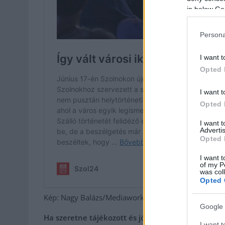
in below Go
Persona
I want t
Opted 
I want t
Opted 
I want 
Advertis
Opted 
I want t
of my P
was col
Opted 
Kép: Nagy Balázs/Mediaworks
Google 
Ha szeretne tájékozott és jól értesült lenni, de 
I want t