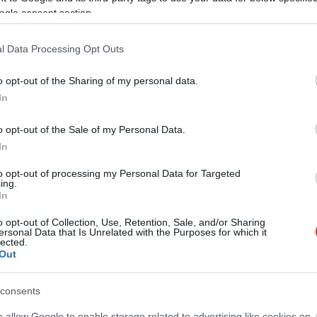
ogle consent section.
l Data Processing Opt Outs
o opt-out of the Sharing of my personal data.
In
o opt-out of the Sale of my Personal Data.
In
to opt-out of processing my Personal Data for Targeted
ing.
In
o opt-out of Collection, Use, Retention, Sale, and/or Sharing
ersonal Data that Is Unrelated with the Purposes for which it
lected.
Out
consents
messzire elkerülné a propagandát,
iratkozzon fel hírlevelünkre
!
o allow Google to enable storage related to advertising like cookies on