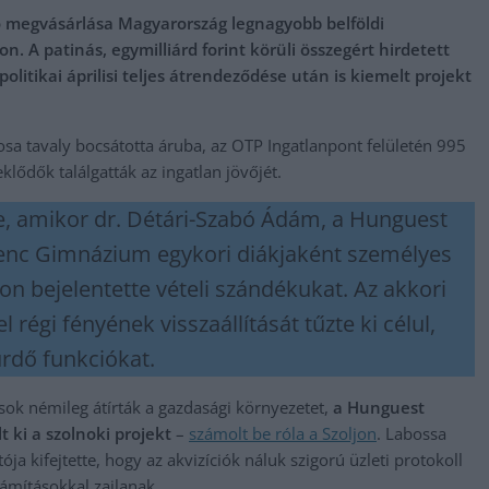
ló megvásárlása Magyarország legnagyobb belföldi
on. A patinás, egymilliárd forint körüli összegért hirdetett
politikai áprilisi teljes átrendeződése után is kiemelt projekt
osa tavaly bocsátotta áruba, az OTP Ingatlanpont felületén 995
klődők találgatták az ingatlan jövőjét.
be, amikor dr. Détári-Szabó Ádám, a Hunguest
erenc Gimnázium egykori diákjaként személyes
kon bejelentette vételi szándékukat. Az akkori
l régi fényének visszaállítását tűzte ki célul,
ürdő funkciókat.
ások némileg átírták a gazdasági környezetet,
a Hunguest
 ki a szolnoki projekt
–
számolt be róla a Szoljon
. Labossa
ja kifejtette, hogy az akvizíciók náluk szigorú üzleti protokoll
zámításokkal zajlanak.