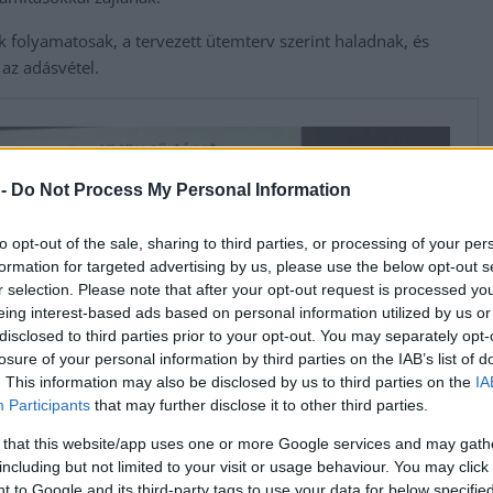
k folyamatosak, a tervezett ütemterv szerint haladnak, és
 az adásvétel.
 -
Do Not Process My Personal Information
to opt-out of the sale, sharing to third parties, or processing of your per
formation for targeted advertising by us, please use the below opt-out s
r selection. Please note that after your opt-out request is processed y
eing interest-based ads based on personal information utilized by us or
disclosed to third parties prior to your opt-out. You may separately opt-
losure of your personal information by third parties on the IAB’s list of
. This information may also be disclosed by us to third parties on the
IA
Participants
that may further disclose it to other third parties.
 that this website/app uses one or more Google services and may gath
including but not limited to your visit or usage behaviour. You may click 
 to Google and its third-party tags to use your data for below specifi