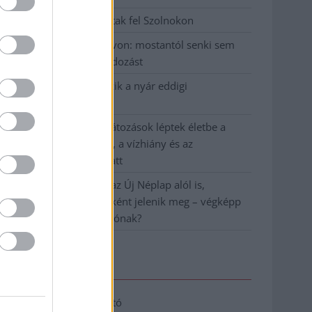
Hatalmas lángok csaptak fel Szolnokon
Vízitraffipax a Tisza-tavon: mostantól senki sem
úszhatja meg a száguldozást
Szolnokra is megérkezik a nyár eddigi
legkeményebb napja
Már Szolnokon is korlátozások léptek életbe a
tartós hatalmas hőség, a vízhiány és az
áramtakarékosság miatt
A NER kihúzta a talajt az Új Néplap alól is,
immáron csak hetilapként jelenik meg – végképp
vége a nyomtatott sajtónak?
Elérhetőség
Adatkezelési tájékoztató