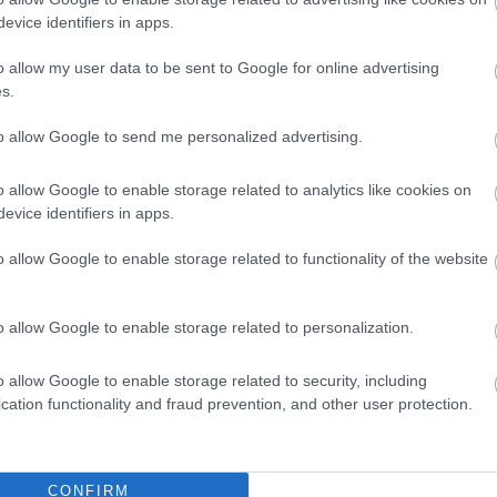
tson ide
és csatlakozzon adománygyűjtésünkhöz!
evice identifiers in apps.
,
,
,
,
lánc
Szolnok
tisza szálló
turisztika
vásárlás
o allow my user data to be sent to Google for online advertising
s.
pió–
Györfi Mihály fájlalja, hogy Orbán még szabadlábon
to allow Google to send me personalized advertising.
van
o allow Google to enable storage related to analytics like cookies on
evice identifiers in apps.
o allow Google to enable storage related to functionality of the website
o allow Google to enable storage related to personalization.
o allow Google to enable storage related to security, including
cation functionality and fraud prevention, and other user protection.
Horváth Zsolt
2026.08.05.
Kiss Lajos
CONFIRM