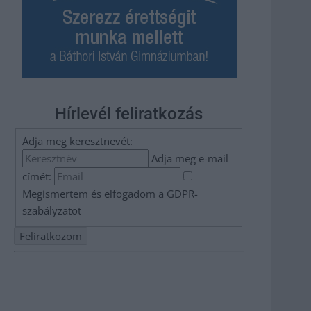
Hírlevél feliratkozás
Adja meg keresztnevét:
Adja meg e-mail
címét:
Megismertem és elfogadom a
GDPR-
szabályzat
ot
Nem szeretne lemaradni semmiről? Csak egy kattintás, és
hírlevelünk a legfrissebb információkkal és exkluzív
tartalmakkal hétről hétre postaládájába érkezik!