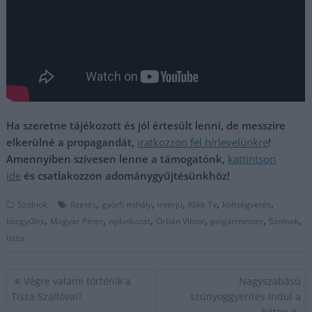
Ha szeretne tájékozott és jól értesült lenni, de messzire
elkerülné a propagandát,
iratkozzon fel hírlevelünkre
!
Amennyiben szívesen lenne a támogatónk,
kattintson
ide
és csatlakozzon adománygyűjtésünkhöz!
,
,
,
,
,
Szolnok
fizetés
györfi mihály
interjú
Klikk Tv
költségvetés
,
,
,
,
,
,
közgyűlés
Magyar Péter
nyilatkozat
Orbán Viktor
polgármester
Szolnok
tisza
Bejegyzés
Végre valami történik a
Nagyszabású
navigáció
Tisza Szállóval?
szúnyoggyérítés indul a
héten