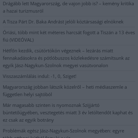
Drágább lett Magyarország, de vajon jobb is? – kemény kritika
a hazai turizmusról
A Tisza Párt Dr. Baka Andrást jelöli köztársasági elnöknek
Óriási, több mint két méteres harcsát fogott a Tiszán a 13 éves
fiú (VIDEÓVAL)
Hétfőn kezdik, csütörtökön végeznek – lezárás miatt
fennakadásokra és pótlóbuszos közlekedésre számítsunk az
egyik Jász-Nagykun-Szolnok megyei vasútvonalon
Visszaszámlálás indul: -1, 0, Sziget!
Magyarország jobban látszik közelről – heti médiaszemle a
független helyi sajtóból
Már magasabb szinten is nyomoznak Szijjártó
büntetőügyében, vesztegetés miatt 3 év letöltendőt kaphat és
ez csak az egyik botrány
Problémák egész Jász-Nagykun-Szolnok megyében: egyre
több otthoni kútból fogy ki a víz