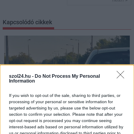
Kapcsolódó cikkek
szol24.hu -
Do Not Process My Personal
Information
If you wish to opt-out of the sale, sharing to third parties, or
processing of your personal or sensitive information for
targeted advertising by us, please use the below opt-out
section to confirm your selection. Please note that after your
opt-out request is processed you may continue seeing
2026.08.07.
Kiss Lajos
interest-based ads based on personal information utilized by
Szolnokon egy kulcsfontosságú körforgalmat
us or personal information disclosed to third parties prior to