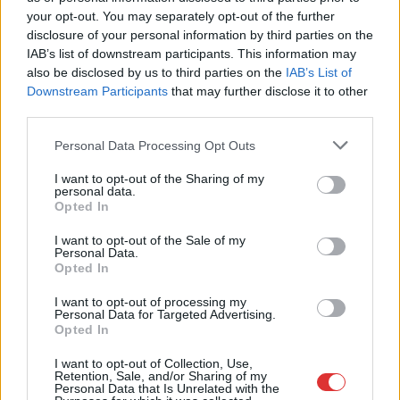
részlegesen lezárnak a napokban, a közlekedés az
your opt-out. You may separately opt-out of the further
átlagost is meghaladó mértékben lebénul
disclosure of your personal information by third parties on the
Az aszfalt olyan nagymértékben károsodott, hogy már
IAB’s list of downstream participants. This information may
nemigen lehet tovább húzni a javítási munkálatokat, ezzel
also be disclosed by us to third parties on the
IAB’s List of
Downstream Participants
that may further disclose it to other
viszont...
third parties.
Szolnok
Please note that this website/app uses one or more Google
Personal Data Processing Opt Outs
services and may gather and store information including but
not limited to your visit or usage behaviour. You may click to
I want to opt-out of the Sharing of my
personal data.
grant or deny consent to Google and its third-party tags to
Opted In
use your data for below specified purposes in below Google
consent section.
I want to opt-out of the Sale of my
Personal Data.
Opted In
I want to opt-out of processing my
Personal Data for Targeted Advertising.
Opted In
I want to opt-out of Collection, Use,
Retention, Sale, and/or Sharing of my
Personal Data that Is Unrelated with the
2026.08.07.
Farkas András