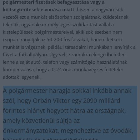
polgármesteri fizetések befagyasztása vagy a
költségtérítések elvonása miatt
, hiszen a nagyvárosok
vezetői ezt a munkát elsősorban szolgálatnak, küldetésnek
tekintik, ugyanakkor mélységes szolidaritást vállal a
kistelepülések polgármestereivel, akik sok esetben nem
csupán irányítják az 50-200 fős falvakat, hanem kétkezi
munkát is végeznek, például társadalmi munkában lenyírják a
füvet a futballpályán. Úgy véli, számukra elengedhetetlen
lenne a saját autó, telefon vagy számítógép használatának
kompenzálása, hogy a 0-24 órás munkavégzés feltételei
adottak legyenek.
A polgármester haragja sokkal inkább annak
szól, hogy Orbán Viktor egy 2090 milliárd
forintos hiányt hagyott hátra az országnak,
amely közvetlenül sújtja az
önkormányzatokat, megnehezítve az óvodák,