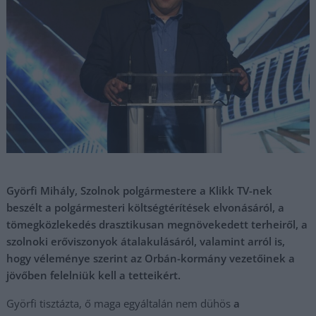
Györfi Mihály, Szolnok polgármestere a Klikk TV-nek
beszélt a polgármesteri költségtérítések elvonásáról, a
tömegközlekedés drasztikusan megnövekedett terheiről, a
szolnoki erőviszonyok átalakulásáról, valamint arról is,
hogy véleménye szerint az Orbán-kormány vezetőinek a
jövőben felelniük kell a tetteikért.
Györfi tisztázta, ő maga egyáltalán nem dühös
a