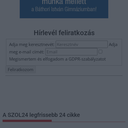
Hírlevél feliratkozás
Adja meg keresztnevét:
Adja
meg e-mail címét:
Megismertem és elfogadom a
GDPR-szabályzat
ot
Nem szeretne lemaradni semmiről? Csak egy kattintás, és hírlevelünk a
legfrissebb információkkal és exkluzív tartalmakkal hétről hétre
postaládájába érkezik!
A SZOL24 legfrissebb 24 cikke