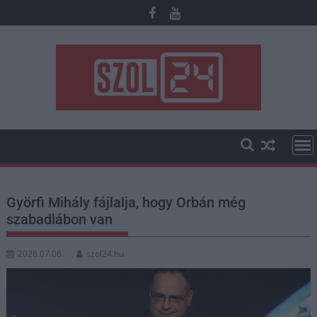
Skip
to
content
Györfi Mihály fájlalja, hogy Orbán még
szabadlábon van
2026.07.06.
szol24.hu