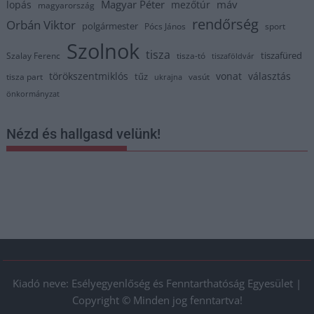
Magyar Péter
máv
lopás
mezőtúr
magyarország
rendőrség
Orbán Viktor
polgármester
Pócs János
sport
Szolnok
tisza
tiszafüred
Szalay Ferenc
tisza-tó
tiszaföldvár
törökszentmiklós
vonat
választás
tűz
tisza part
vasút
ukrajna
önkormányzat
Nézd és hallgasd velünk!
Kiadó neve: Esélyegyenlőség és Fenntarthatóság Egyesület |
Copyright © Minden jog fenntartva!