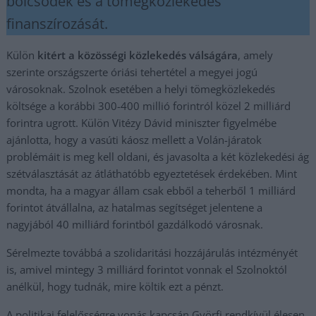
bölcsődék és a tömegközlekedés
finanszírozását.
Külön
kitért a közösségi közlekedés válságára
, amely
szerinte országszerte óriási tehertétel a megyei jogú
városoknak. Szolnok esetében a helyi tömegközlekedés
költsége a korábbi 300-400 millió forintról közel 2 milliárd
forintra ugrott. Külön Vitézy Dávid miniszter figyelmébe
ajánlotta, hogy a vasúti káosz mellett a Volán-járatok
problémáit is meg kell oldani, és javasolta a két közlekedési ág
szétválasztását az átláthatóbb egyeztetések érdekében. Mint
mondta, ha a magyar állam csak ebből a teherből 1 milliárd
forintot átvállalna, az hatalmas segítséget jelentene a
nagyjából 40 milliárd forintból gazdálkodó városnak.
Sérelmezte továbbá a szolidaritási hozzájárulás intézményét
is, amivel mintegy 3 milliárd forintot vonnak el Szolnoktól
anélkül, hogy tudnák, mire költik ezt a pénzt.
A politikai felelősségre vonás kapcsán Györfi rendkívül élesen