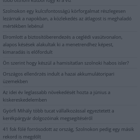
Szolnokon egy kulcsfontosságú körforgalmat részlegesen
lezárnak a napokban, a közlekedés az átlagost is meghaladó
mértékben lebénul
Elromlott a biztosítóberendezés a ceglédi vasútvonalon,
alapos késések alakultak ki a menetrendhez képest,
kimaradás is előfordult
Ön szerint hogy készül a hamisítatlan szolnoki habos isler?
Országos ellenőrzés indult a hazai akkumulátoripari
üzemekben
Az idei év leglassabb növekedését hozta a június a
kiskereskedelemben
Györfi Mihály több tucat vállalkozással egyeztetett a
kerékpárgyár dolgozóinak megsegítéséről
41 fok fölé forrósodott az ország, Szolnokon pedig egy másik
rekord is megdőlt