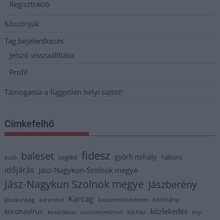
Regisztráció
Köszönjük
Tag bejelentkezés
Jelszó visszaállítása
Profil
Támogassa a független helyi sajtót!
Címkefelhő
fidesz
baleset
györfi mihály
cegléd
háború
autó
időjárás
Jász-Nagykun-Szolnok megye
Jász-Nagykun Szolnok megye
Jászberény
Karcag
kormány
Jászkunság
karambol
katasztrófavédelem
közlekedés
koronavírus
kórház
kosárlabda
kunszentmárton
lmp