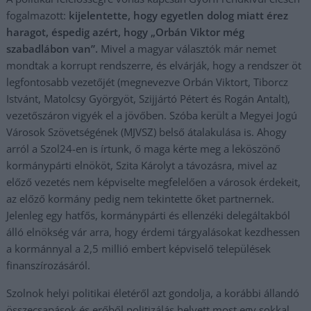
fogalmazott:
kijelentette, hogy egyetlen dolog miatt érez
haragot, éspedig azért, hogy „Orbán Viktor még
szabadlábon van”.
Mivel a magyar választók már nemet
mondtak a korrupt rendszerre, és elvárják, hogy a rendszer öt
legfontosabb vezetőjét (megnevezve Orbán Viktort, Tiborcz
Istvánt, Matolcsy Györgyöt, Szijjártó Pétert és Rogán Antalt),
vezetőszáron vigyék el a jövőben. Szóba került a Megyei Jogú
Városok Szövetségének (MJVSZ) belső átalakulása is. Ahogy
arról a Szol24-en is írtunk, ő maga kérte meg a leköszönő
kormánypárti elnököt, Szita Károlyt a távozásra, mivel az
előző vezetés nem képviselte megfelelően a városok érdekeit,
az előző kormány pedig nem tekintette őket partnernek.
Jelenleg egy hatfős, kormánypárti és ellenzéki delegáltakból
álló elnökség vár arra, hogy érdemi tárgyalásokat kezdhessen
a kormánnyal a 2,5 millió embert képviselő települések
finanszírozásáról.
Szolnok helyi politikai életéről azt gondolja, a korábbi állandó
összecsapások és erőből politizálás helyett most egy sokkal