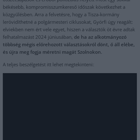
békésebb, kompromisszumkereső időszak következhet a
közgyűlésben. Arra a felvetésre, hogy a Tisza-kormány
lerövidíthetné a polgármesteri ciklusokat, Györfi úgy reagált:
elviekben nem ért vele egyet, hiszen a választók öt évre adtak
felhatalmazást 2024 júniusában,
de ha az alkotmányozó
többség mégis előrehozott választásokról dönt, ő áll elébe,
és újra meg fogja méretni magát Szolnokon.
A teljes beszélgetést itt lehet megtekinteni: