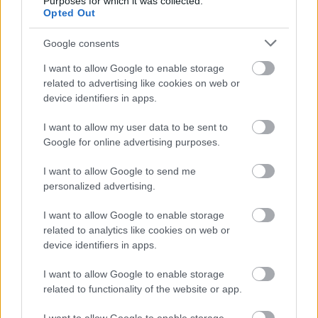
Purposes for which it was collected.
Opted Out
Ön szerint hogy készül a hamisítatlan szolnoki
habos isler?
Google consents
Igazi retró klasszikus desszert, amelyet generációk óta
szeretnek, és amelyet sokan ma is próbálnak otthon
I want to allow Google to enable storage
related to advertising like cookies on web or
újraalkotni....
device identifiers in apps.
Szolnok
I want to allow my user data to be sent to
Google for online advertising purposes.
I want to allow Google to send me
personalized advertising.
I want to allow Google to enable storage
related to analytics like cookies on web or
device identifiers in apps.
I want to allow Google to enable storage
related to functionality of the website or app.