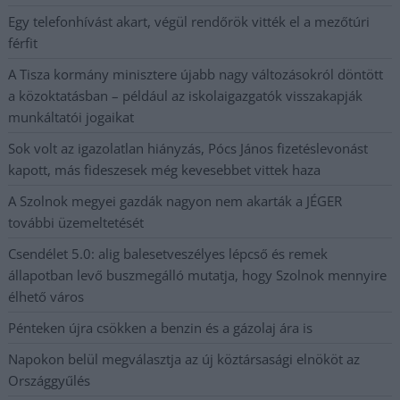
Egy telefonhívást akart, végül rendőrök vitték el a mezőtúri
férfit
A Tisza kormány minisztere újabb nagy változásokról döntött
a közoktatásban – például az iskolaigazgatók visszakapják
munkáltatói jogaikat
Sok volt az igazolatlan hiányzás, Pócs János fizetéslevonást
kapott, más fideszesek még kevesebbet vittek haza
A Szolnok megyei gazdák nagyon nem akarták a JÉGER
további üzemeltetését
Csendélet 5.0: alig balesetveszélyes lépcső és remek
állapotban levő buszmegálló mutatja, hogy Szolnok mennyire
élhető város
Pénteken újra csökken a benzin és a gázolaj ára is
Napokon belül megválasztja az új köztársasági elnököt az
Országgyűlés