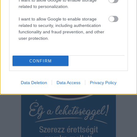
I want to allow Google to enable storage
2026.08.07.
Horváth Zsolt
related to personalization.
Györfi Mihály több tucat vállalkozással egyeztetett
a kerékpárgyár dolgozóinak megsegítéséről
I want to allow Google to enable storage
related to security, including authentication
Rövid idő alatt számos vállalkozás jelezte, hogy segítene
functionality and fraud prevention, and other
azoknak a munkavállalóknak, akik a tószegi kerékpárgyár
user protection.
bezárása...
Szolnok
CONFIRM
Data Deletion
Data Access
Privacy Policy