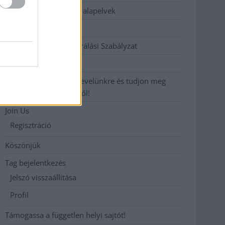
Etikai és függetlenségi alapelvek
Hirdetési árak
Hozzászólási és Moderálási Szabályzat
Impresszum
Iratkozzon fel heti hírlevelünkre és tudjon meg
még többet megyénkről!
Join Us
Regisztráció
Köszönjük
Tag bejelentkezés
Jelszó visszaállítása
Profil
Támogassa a független helyi sajtót!