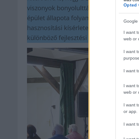
Opted 
viszonyok bonyolulttá váltak, a fejleszt
épület állapota folyamatosan romlott.
Google 
hasznosítási kísérletek is, köztük munk
I want t
különböző fejlesztési koncepciók, de e
web or d
I want t
purpose
I want 
I want t
web or d
I want t
or app.
I want t
I want t