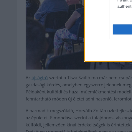
authenti
Az
újságíró
szerint a Tisza Szálló ma már nem csupán
gazdasági kérdés, amelyben egyszerre jelennek meg
Példaként külföldi és hazai műemlékmentési modellek
fenntartható módon új életet adni hasonló, leromlot
A harmadik megszólaló, Horváth Zoltán üzletfejleszt
az épületet. Elmondása szerint a tulajdonosi viszony
külföldi, jellemzően kínai érdekeltségek is érintette
Emiatt egy potenciális befektetőnek nem egy egysze