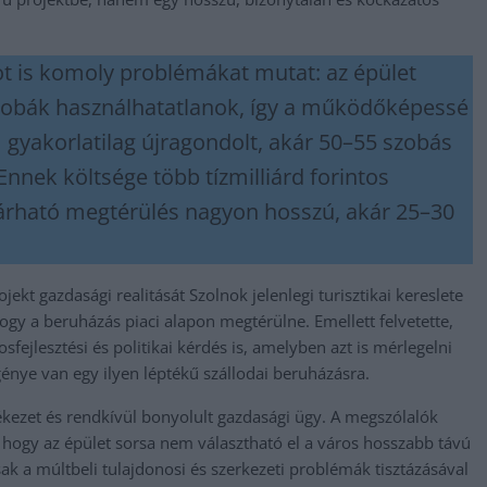
pot is komoly problémákat mutat: az épület
szobák használhatatlanok, így a működőképessé
 gyakorlatilag újragondolt, akár 50–55 szobás
Ennek költsége több tízmilliárd forintos
árható megtérülés nagyon hosszú, akár 25–30
jekt gazdasági realitását Szolnok jelenlegi turisztikai kereslete
hogy a beruházás piaci alapon megtérülne. Emellett felvetette,
ejlesztési és politikai kérdés is, amelyben azt is mérlegelni
génye van egy ilyen léptékű szállodai beruházásra.
lékezet és rendkívül bonyolult gazdasági ügy. A megszólalók
 hogy az épület sorsa nem választható el a város hosszabb távú
csak a múltbeli tulajdonosi és szerkezeti problémák tisztázásával