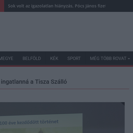
Sok volt az igazolatlan hiányzás, Pócs János fizetéslevonást
MEGYE
BELFÖLD
KÉK
SPORT
MÉG TÖBB ROVAT
ű ingatlanná a Tisza Szálló