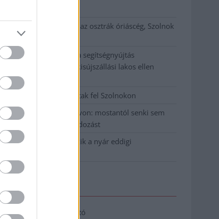
klíma
Átszervezi működését az osztrák óriáscég, Szolnok
is érintett
Tragédiába torkollott a segítségnyújtás
elmulasztása, három kisújszállási lakos ellen
emeltek vádat
Hatalmas lángok csaptak fel Szolnokon
Vízitraffipax a Tisza-tavon: mostantól senki sem
úszhatja meg a száguldozást
Szolnokra is megérkezik a nyár eddigi
legkeményebb napja
Elérhetőség
Adatkezelési tájékoztató