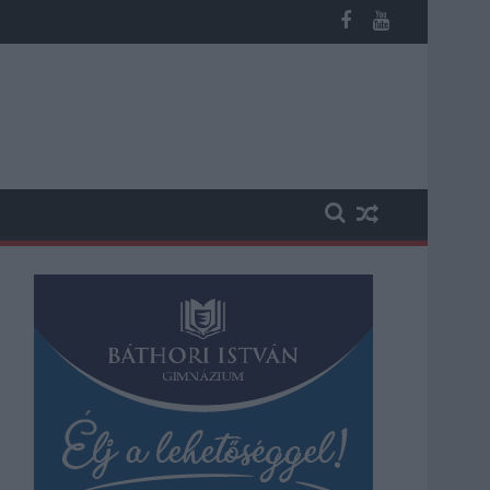
 kapott, más fideszesek még kevesebbet vittek haza