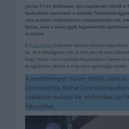
Június 17-én Szolnokon újra napirendre került a 
Szolnokhoz szervezett a szolnoki Társadalmi Eg
nem pusztán helytörténeti visszatekintés volt, in
fórum, ahol a város egyik legismertebb épületének
terítékre.
A
Tisza Szálló
történetét felidéző előadás alapvetően
be, de a beszélgetés már az első percek után túllépet
hogy milyen volt a szálloda fénykorában, hanem arr
és egyáltalán: létezik-e még olyan gazdasági model
A rendezvényen három eltérő szakmai 
üzemeltetője, Bajnai Zsolt előadásában 
szakaszát mutatta be, elsősorban az 19
fókuszálva.