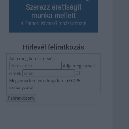
Hírlevél feliratkozás
Adja meg keresztnevét:
Adja meg e-mail
címét:
Megismertem és elfogadom a
GDPR-
szabályzat
ot
Nem szeretne lemaradni semmiről? Csak egy kattintás, és
hírlevelünk a legfrissebb információkkal és exkluzív
tartalmakkal hétről hétre postaládájába érkezik!