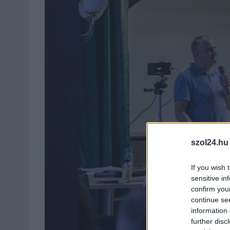
szol24.hu
If you wish 
sensitive in
confirm you
continue se
information 
further disc