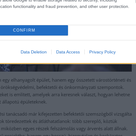
cation functionality and fraud prevention, and other user protection.
CONFIRM
Data Deletion
Data Access
Privacy Policy
 egy elhanyagolt épület, hanem egy összetett várostörténeti és
 örökségvédelmi, befektetői és önkormányzati szempontok.
et is említett, amelyek arra keresnek választ, hogyan lehetne
t állapotú épületeknek.
ési tanácsadó már kifejezetten befektetői szemszögből vizsgálta
ok töredezettek és átláthatatlanok: több szereplő, köztük
k, miközben egyes részek felszámolás vagy árverés alatt állnak.
rű projektbe, hanem egy hosszú, bizonytalan és kockázatos