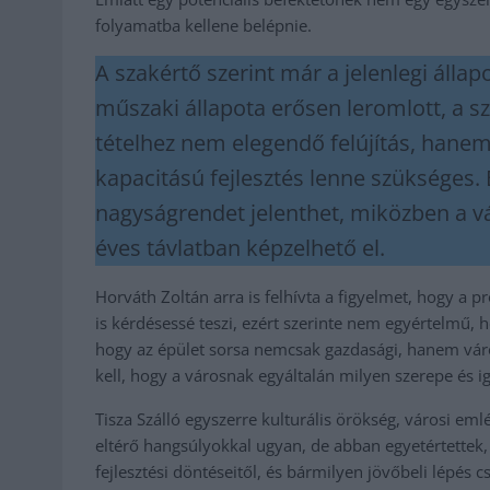
folyamatba kellene belépnie.
A szakértő szerint már a jelenlegi álla
műszaki állapota erősen leromlott, a 
tételhez nem elegendő felújítás, hanem
kapacitású fejlesztés lenne szükséges. 
nagyságrendet jelenthet, miközben a v
éves távlatban képzelhető el.
Horváth Zoltán arra is felhívta a figyelmet, hogy a pro
is kérdésessé teszi, ezért szerinte nem egyértelmű, 
hogy az épület sorsa nemcsak gazdasági, hanem városf
kell, hogy a városnak egyáltalán milyen szerepe és i
Tisza Szálló egyszerre kulturális örökség, városi em
eltérő hangsúlyokkal ugyan, de abban egyetértettek,
fejlesztési döntéseitől, és bármilyen jövőbeli lépés 