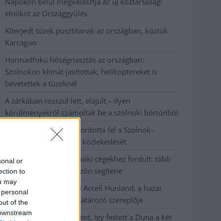
Napokon belül megválasztja az új köztársasági
elnököt az Országgyűlés
Kiterjedt tüzek pusztítanak az országban, köztük
Karcagon
Harmadfokú hőségriasztás az országban:
Szolnokon klímát javítottak, helikoptereket is
bevetettek a tüzeknél
A zárkában rosszul lett, elájult – ilyen
körülményekről számoltak be a szolnoki börtönből
Váratlan fennakadás borította fel a Szolnok–
Kecskemét vasútvonal közlekedését
A polgármester a szolnoki cégekhez fordult: több
sonal or
száz elbocsátott dolgozón segítene
ection to
ou may
Csődbe ment a tószegi Accell Hunland, a hazai
 personal
kerékpárgyártás meghatározó szereplője
out of the
 downstream
Egyszer fent, egyszer lent, így festett a Duna a két