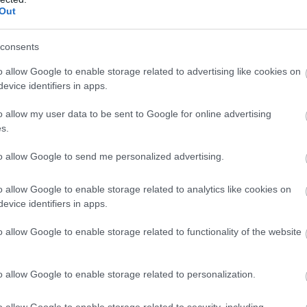
Out
ési ígéretek pedig nem valósultak meg, így az
 A későbbi években felmerültek különböző
consents
ásszállóként való működtetés, illetve
o allow Google to enable storage related to advertising like cookies on
zek sem hoztak tartós fordulatot.
evice identifiers in apps.
o allow my user data to be sent to Google for online advertising
s.
to allow Google to send me personalized advertising.
o allow Google to enable storage related to analytics like cookies on
evice identifiers in apps.
o allow Google to enable storage related to functionality of the website
o allow Google to enable storage related to personalization.
o allow Google to enable storage related to security, including