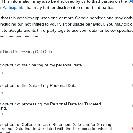
. This information may also be disclosed by us to third parties on the
IA
Participants
that may further disclose it to other third parties.
 that this website/app uses one or more Google services and may gath
including but not limited to your visit or usage behaviour. You may click 
önből indított
szolnoki beruházások
részeként került
 to Google and its third-party tags to use your data for below specifi
nt használt Tisza-parti terület átalakításának egyik kulcseleme
ogle consent section.
y más jelentős fürdő- és szállodaépítésekben is részt vett.
 nagyobb fejlesztést tartalmaztak, például fedett
l Data Processing Opt Outs
ó 1928-ra készült el, és nemcsak vendéglátóhelyként, hanem
o opt-out of the Sharing of my personal data.
In
kban a belföldi turizmus felértékelődése is hozzájárult az ilyen
a város egyik meghatározó intézményévé vált.
o opt-out of the Sale of my Personal Data.
In
gírója, Massay-Kiss Andrea a szálló történetét és jelenlegi
elidézte, hogy a szálló a rendszerváltás előtt és után is fontos
to opt-out of processing my Personal Data for Targeted
ing.
atosan elveszítette eredeti funkcióit, miközben többször
In
ék a működését.
o opt-out of Collection, Use, Retention, Sale, and/or Sharing
ersonal Data that Is Unrelated with the Purposes for which it
övető időszakban a szálló körüli jogi és pénzügyi
lected.