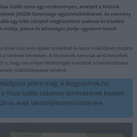
Tisza Szálló sorsa egy rendezvényen, amelyet a Közünk
yesületek JNSZM Szövetsége együttműködésével. Az esemény
kább egy több irányból megközelített szakmai és közéleti
 múltja, jelene és lehetséges jövője egyszerre került
 a közel száz éves épület születését és korai működését mutatta
t a történeti kereteken. A résztvevők nemcsak arról beszéltek,
ól is, hogy ma milyen lehetőségek maradtak a hasznosítására,
l, amely működőképessé tehetné.
nézőpont jelent meg. A Blogszolnok.hu
a Tisza Szálló százéves történetének kezdeti
20-as évek városfejlesztési hátterére