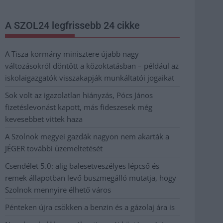
A SZOL24 legfrissebb 24 cikke
A Tisza kormány minisztere újabb nagy
változásokról döntött a közoktatásban – például az
iskolaigazgatók visszakapják munkáltatói jogaikat
Sok volt az igazolatlan hiányzás, Pócs János
fizetéslevonást kapott, más fideszesek még
kevesebbet vittek haza
A Szolnok megyei gazdák nagyon nem akarták a
JÉGER további üzemeltetését
Csendélet 5.0: alig balesetveszélyes lépcső és
remek állapotban levő buszmegálló mutatja, hogy
Szolnok mennyire élhető város
Pénteken újra csökken a benzin és a gázolaj ára is