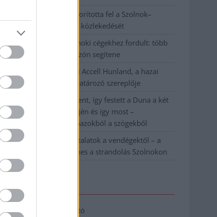
Váratlan fennakadás borította fel a Szolnok–
Kecskemét vasútvonal közlekedését
A polgármester a szolnoki cégekhez fordult: több
száz elbocsátott dolgozón segítene
Csődbe ment a tószegi Accell Hunland, a hazai
kerékpárgyártás meghatározó szereplője
Egyszer fent, egyszer lent, így festett a Duna a két
évvel ezelőtti árvíz idején és így most –
fotógyűjtemény ugyanazokból a szögekből
Ilyenek eddig a tapasztalatok a vendégektől – a
hőhullám miatt ingyenes a strandolás Szolnokon
Elérhetőség
Adatkezelési tájékoztató