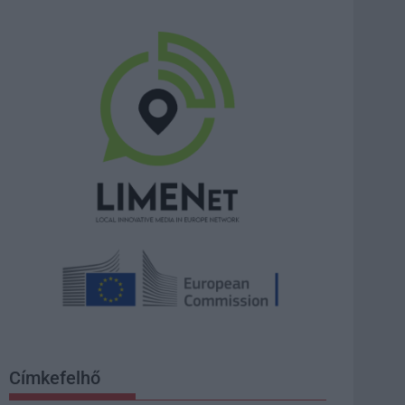
Címkefelhő