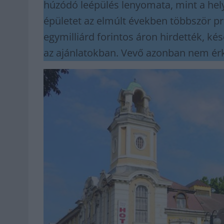
húzódó leépülés lenyomata, mint a hel
épületet az elmúlt években többször pró
egymilliárd forintos áron hirdették, k
az ajánlatokban. Vevő azonban nem érk