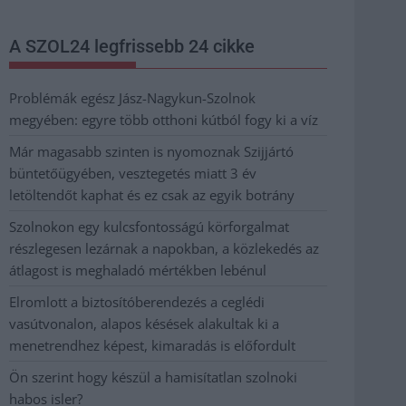
A SZOL24 legfrissebb 24 cikke
Problémák egész Jász-Nagykun-Szolnok
megyében: egyre több otthoni kútból fogy ki a víz
Már magasabb szinten is nyomoznak Szijjártó
büntetőügyében, vesztegetés miatt 3 év
letöltendőt kaphat és ez csak az egyik botrány
Szolnokon egy kulcsfontosságú körforgalmat
részlegesen lezárnak a napokban, a közlekedés az
átlagost is meghaladó mértékben lebénul
Elromlott a biztosítóberendezés a ceglédi
vasútvonalon, alapos késések alakultak ki a
menetrendhez képest, kimaradás is előfordult
Ön szerint hogy készül a hamisítatlan szolnoki
habos isler?