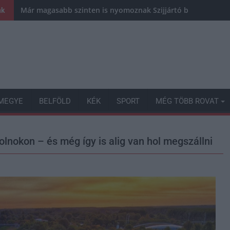
Már magasabb szinten is nyomoznak Szijjártó büntetőügyébe
nk
MEGYE
BELFÖLD
KÉK
SPORT
MÉG TÖBB ROVAT
lnokon – és még így is alig van hol megszállni