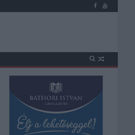
n, vesztegetés miatt 3 év letöltendőt kaphat és ez csak az egyi