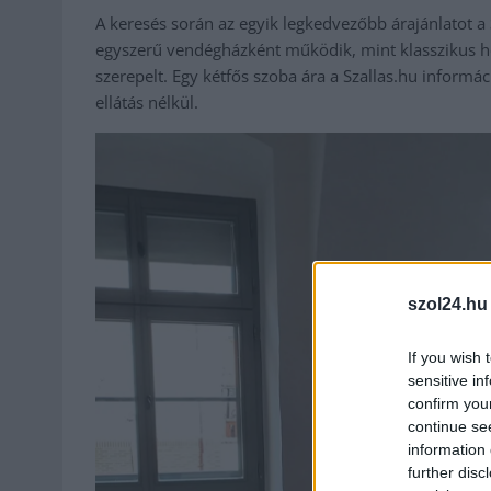
A keresés során az egyik legkedvezőbb árajánlatot a
egyszerű vendégházként működik, mint klasszikus ho
szerepelt. Egy kétfős szoba ára a Szallas.hu informáci
ellátás nélkül.
szol24.hu
If you wish 
sensitive in
confirm you
continue se
information 
further disc