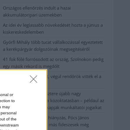
Országos ellenőrzés indult a hazai
akkumulátoripari üzemekben
Az idei év leglassabb növekedését hozta a június a
kiskereskedelemben
Györfi Mihály több tucat vállalkozással egyeztetett
a kerékpárgyár dolgozóinak megsegítéséről
41 fok fölé forrósodott az ország, Szolnokon pedig
egy másik rekord is megdőlt
Egy telefonhívást akart, végül rendőrök vitték el a
mezőtúri férfit
A Tisza kormány minisztere újabb nagy
sonal or
változásokról döntött a közoktatásban – például az
ection to
ou may
iskolaigazgatók visszakapják munkáltatói jogaikat
 personal
Sok volt az igazolatlan hiányzás, Pócs János
out of the
fizetéslevonást kapott, más fideszesek még
 downstream