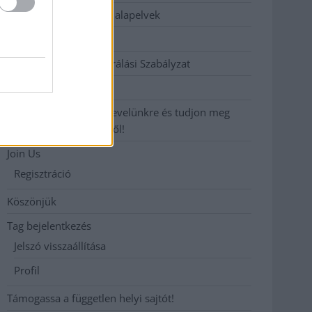
Etikai és függetlenségi alapelvek
Hirdetési árak
Hozzászólási és Moderálási Szabályzat
Impresszum
Iratkozzon fel heti hírlevelünkre és tudjon meg
még többet megyénkről!
Join Us
Regisztráció
Köszönjük
Tag bejelentkezés
Jelszó visszaállítása
Profil
Támogassa a független helyi sajtót!