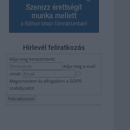
Hírlevél feliratkozás
Adja meg keresztnevét:
Adja meg e-mail
címét:
Megismertem és elfogadom a
GDPR-
szabályzat
ot
Nem szeretne lemaradni semmiről? Csak egy kattintás, és
hírlevelünk a legfrissebb információkkal és exkluzív
tartalmakkal hétről hétre postaládájába érkezik!