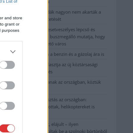
kevesebbet vittek haza
B’s List of
A Szolnok megyei gazdák nagyon nem akarták a
er and store
JÉGER további üzemeltetését
to grant or
Csendélet 5.0: alig balesetveszélyes lépcső és
ed purposes
remek állapotban levő buszmegálló mutatja, hogy
Szolnok mennyire élhető város
Pénteken újra csökken a benzin és a gázolaj ára is
Napokon belül megválasztja az új köztársasági
elnököt az Országgyűlés
Kiterjedt tüzek pusztítanak az országban, köztük
Karcagon
Harmadfokú hőségriasztás az országban:
Szolnokon klímát javítottak, helikoptereket is
bevetettek a tüzeknél
A zárkában rosszul lett, elájult – ilyen
körülményekről számoltak be a szolnoki börtönből