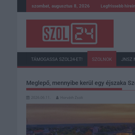
Skip
szombat, augusztus 8, 2026
Legfrissebb hírei
to
content
TÁMOGASSA SZOL24-ET!
SZOLNOK
JNSZ 
Meglepő, mennyibe kerül egy éjszaka Szo
2026.06.11.
Horváth Zsolt