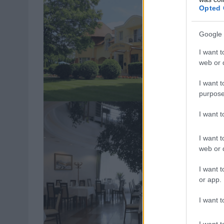
Opted 
Google 
I want t
web or d
I want t
purpose
I want 
I want t
web or d
I want t
or app.
I want t
I want t