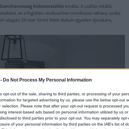
Szentháromság Kolostorszállás
kínálta. A szállás inkább
telként, és a foglalási rendszerben mindössze néhány szoba
ói alapján 20 ezer forint felett alakult egyetlen éjszakára,
 -
Do Not Process My Personal Information
to opt-out of the sale, sharing to third parties, or processing of your per
formation for targeted advertising by us, please use the below opt-out s
r selection. Please note that after your opt-out request is processed y
eing interest-based ads based on personal information utilized by us or
disclosed to third parties prior to your opt-out. You may separately opt-
losure of your personal information by third parties on the IAB’s list of