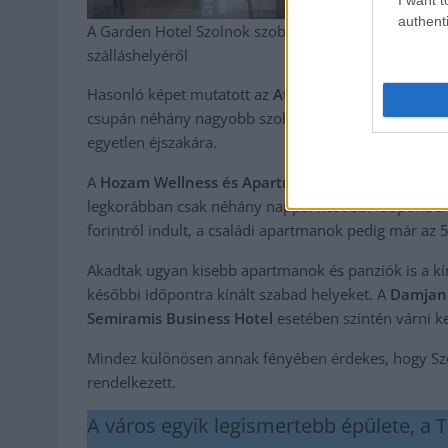
authenti
A Garden Hotel Szolnok szobáinak és közösségi tere
szálláshelyéről
Hasonló képet mutatott az
Atryum Hotel
is. Több sz
csupán néhány nagyobb szoba maradt szabad. Ezekért 
egyetlen éjszakára.
A
Hozam Wellness és Apartman
esetében még ennél 
legkorábban csak néhány nappal későbbi időpontra 
forintról indult, a családi apartmanok pedig már az 5
Akadtak ugyan kisebb apartmanok és panziók is a kín
későbbi időpontra kínált szabad helyeket. A
Damjan
Semiramis Business Hotel
esetében szintén várni ke
Mindez különösen annak fényében érdekes, hogy Szol
rendelkezett.
A város egyik legismertebb épülete, a 