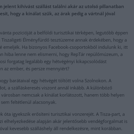
lent kihívást szállást találni akár az utolsó pillanatban
sít, hogy a kínálat szűk, az árak pedig a vártnál jóval
ánta pozícióját a belföldi turisztikai térképen, legutóbb éppen
 Tiszaligeti Élményfürdő tesztüzeme annak érdekében, hogy a
 emeljék. Ha bizonyos Facebook-csoportokból indulunk ki, itt
an hiba lenne nem elismerni, hogy RepTár repülőmúzeum, a
árosi forgatag legalább egy hétvégényi kikapcsolódást
n az ember, és persze mennyiért?
ogy barátaival egy hétvégét töltött volna Szolnokon. A
t, a szálláskeresés viszont annál inkább. A különböző
a városban nemcsak a kínálat korlátozott, hanem több helyen
sem feltétlenül alacsonyak.
 óta igyekszik erősíteni turisztikai vonzerejét. A Tisza-part, a
ajzi elhelyezkedése alapján akár jelentősebb vendégforgalmat is
óval kevesebb szálláshely áll rendelkezésre, mint korábban.