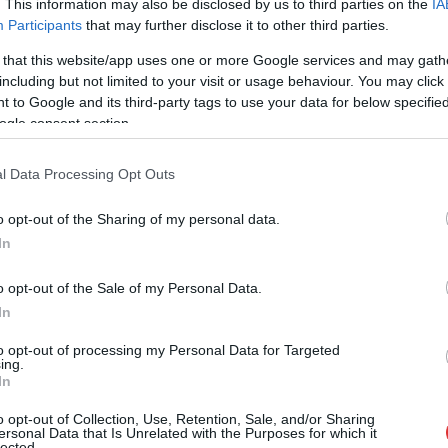
. This information may also be disclosed by us to third parties on the
IA
Participants
that may further disclose it to other third parties.
 that this website/app uses one or more Google services and may gath
including but not limited to your visit or usage behaviour. You may click 
 to Google and its third-party tags to use your data for below specifi
ogle consent section.
l Data Processing Opt Outs
égszobája Szolnokon
o opt-out of the Sharing of my personal data.
In
lt szállodái között továbbra is ott található a
rint a különböző szobatípusok ára nagyjából 42
o opt-out of the Sale of my Personal Data.
In
szakánként. A legtöbb szoba csak másnaptól
ár nem minden esetben maradt szabad kapacitás.
to opt-out of processing my Personal Data for Targeted
ing.
In
o opt-out of Collection, Use, Retention, Sale, and/or Sharing
ersonal Data that Is Unrelated with the Purposes for which it
lected.