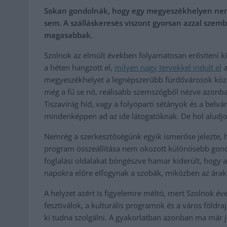
Sokan gondolnák, hogy egy megyeszékhelyen nem je
sem. A szálláskeresés viszont gyorsan azzal szembe
magasabbak.
Szolnok az elmúlt években folyamatosan erősíteni kív
a héten hangzott el,
milyen nagy tervekkel indult el
a
megyeszékhelyet a legnépszerűbb fürdővárosok közé
még a fű se nő, reálisabb szemszögből nézve azonb
Tiszavirág híd, vagy a folyóparti sétányok és a belv
mindenképpen ad az ide látogatóknak. De hol aludjo
Nemrég a szerkesztőségünk egyik ismerőse jelezte, h
program összeállítása nem okozott különösebb gondo
foglalási oldalakat böngészve hamar kiderült, hogy 
napokra előre elfogynak a szobák, miközben az árak 
A helyzet azért is figyelemre méltó, mert Szolnok évek
fesztiválok, a kulturális programok és a város földr
ki tudna szolgálni. A gyakorlatban azonban ma már j