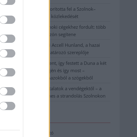
Váratlan fennakadás borította fel a Szolnok–
Kecskemét vasútvonal közlekedését
A polgármester a szolnoki cégekhez fordult: több
száz elbocsátott dolgozón segítene
Csődbe ment a tószegi Accell Hunland, a hazai
kerékpárgyártás meghatározó szereplője
Egyszer fent, egyszer lent, így festett a Duna a két
évvel ezelőtti árvíz idején és így most –
fotógyűjtemény ugyanazokból a szögekből
Ilyenek eddig a tapasztalatok a vendégektől – a
hőhullám miatt ingyenes a strandolás Szolnokon
Elérhetőség
Adatkezelési tájékoztató