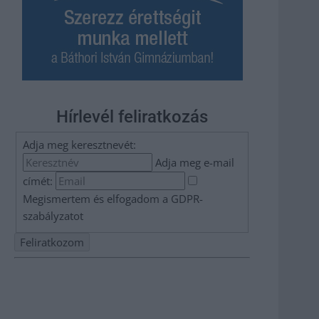
Hírlevél feliratkozás
Adja meg keresztnevét:
Adja meg e-mail
címét:
Megismertem és elfogadom a
GDPR-
szabályzat
ot
Nem szeretne lemaradni semmiről? Csak egy kattintás, és
hírlevelünk a legfrissebb információkkal és exkluzív
tartalmakkal hétről hétre postaládájába érkezik!