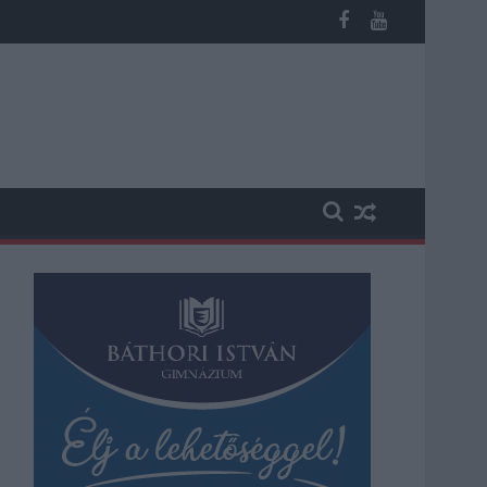
 vesztegetés miatt 3 év letöltendőt kaphat és ez csak az egyik 