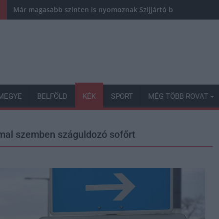
Már magasabb szinten is nyomoznak Szijjártó büntetőügyében,
MEGYE
BELFÖLD
KÉK
SPORT
MÉG TÖBB ROVAT
mal szemben száguldozó sofőrt