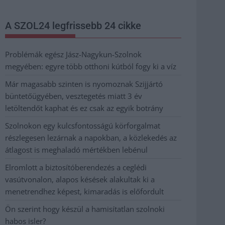
A SZOL24 legfrissebb 24 cikke
Problémák egész Jász-Nagykun-Szolnok
megyében: egyre több otthoni kútból fogy ki a víz
Már magasabb szinten is nyomoznak Szijjártó
büntetőügyében, vesztegetés miatt 3 év
letöltendőt kaphat és ez csak az egyik botrány
Szolnokon egy kulcsfontosságú körforgalmat
részlegesen lezárnak a napokban, a közlekedés az
átlagost is meghaladó mértékben lebénul
Elromlott a biztosítóberendezés a ceglédi
vasútvonalon, alapos késések alakultak ki a
menetrendhez képest, kimaradás is előfordult
Ön szerint hogy készül a hamisítatlan szolnoki
habos isler?