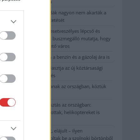
kevesebbet vittek haza
A Szolnok megyei gazdák nagyon nem akarták a
JÉGER további üzemeltetését
Csendélet 5.0: alig balesetveszélyes lépcső és
remek állapotban levő buszmegálló mutatja, hogy
Szolnok mennyire élhető város
Pénteken újra csökken a benzin és a gázolaj ára is
Napokon belül megválasztja az új köztársasági
elnököt az Országgyűlés
Kiterjedt tüzek pusztítanak az országban, köztük
Karcagon
Harmadfokú hőségriasztás az országban:
Szolnokon klímát javítottak, helikoptereket is
bevetettek a tüzeknél
A zárkában rosszul lett, elájult – ilyen
körülményekről számoltak be a szolnoki börtönből