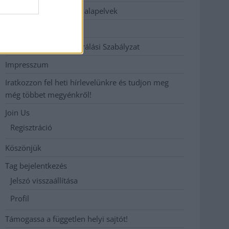
Etikai és függetlenségi alapelvek
Hirdetési árak
Hozzászólási és Moderálási Szabályzat
Impresszum
Iratkozzon fel heti hírlevelünkre és tudjon meg
még többet megyénkről!
Join Us
Regisztráció
Köszönjük
Tag bejelentkezés
Jelszó visszaállítása
Profil
Támogassa a független helyi sajtót!