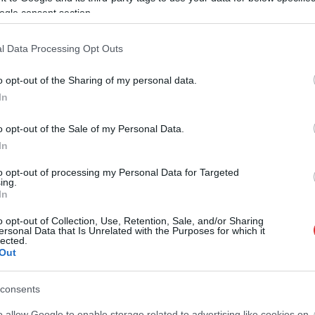
ogle consent section.
l Data Processing Opt Outs
szol24.hu
2026.08.05.
Horváth Zsolt
üzek pusztítanak az
Hatalmas lángok csaptak fel
o opt-out of the Sharing of my personal data.
 köztük Karcagon
Szolnokon
In
 hőség és az elhúzódó
Nem indult nyugodtan a szerda
o opt-out of the Sale of my Personal Data.
tt országszerte tarló-,
reggel Szolnokon, ugyanis egy nagy
In
ttüzekhez riasztják a
kiterjedésű tűzeset miatt több
egységnek is...
to opt-out of processing my Personal Data for Targeted
ing.
Kék hírek
In
o opt-out of Collection, Use, Retention, Sale, and/or Sharing
ersonal Data that Is Unrelated with the Purposes for which it
lected.
Out
consents
o allow Google to enable storage related to advertising like cookies on