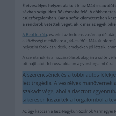
Életveszélyes helyzet alakult ki az M44-es autóú
sávban száguldott Békéscsaba felé. A döbbenetes es
csúcsforgalomban. Bár a sofőr kilométereken keres
a rendőrök vetettek véget, akik már az egyik pih
A Beol írt róla
, eszerint az incidens vasárnap délután
a közösségi médiában: a „44-es főút, M44 útinform”
helyszíni fotók és videók, amelyeken jól látszik, am
A szemtanúk és a hozzászólások alapján a sofőr vélh
ott hajthatott fel rossz oldalon a gyorsforgalmi útra.
A szerencsének és a többi autós lélek
lett tragédia. A veszélyes manővernek 
szakadt vége, ahol a riasztott egyenru
sikeresen kiszűrték a forgalomból a té
Az ügy kapcsán a Jász-Nagykun-Szolnok Vármegyei Re