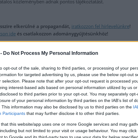
ivatalos közleményben adnak pontos tájékoztatást.
messzire elkerülné a propagandát,
iratkozzon fel hírlevelünkre
!
tson ide
és csatlakozzon adománygyűjtésünkhöz!
,
dőrség
sofőr
 -
Do Not Process My Personal Information
 és
Szakály Péter lett a Karcag sportigazgatója
to opt-out of the sale, sharing to third parties, or processing of your per
formation for targeted advertising by us, please use the below opt-out s
r selection. Please note that after your opt-out request is processed y
eing interest-based ads based on personal information utilized by us or
disclosed to third parties prior to your opt-out. You may separately opt-
losure of your personal information by third parties on the IAB’s list of
. This information may also be disclosed by us to third parties on the
IA
Participants
that may further disclose it to other third parties.
 that this website/app uses one or more Google services and may gath
including but not limited to your visit or usage behaviour. You may click 
 to Google and its third-party tags to use your data for below specifi