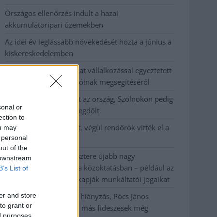
Országos ellenőrzés indult a hazai
akkumulátoripari üzemekben
Az idei év leglassabb növekedését hozta a június a
kiskereskedelemben
Györfi Mihály több tucat vállalkozással egyeztetett
a kerékpárgyár dolgozóinak megsegítéséről
41 fok fölé forrósodott az ország, Szolnokon pedig
sonal or
egy másik rekord is megdőlt
ection to
Egy telefonhívást akart, végül rendőrök vitték el a
ou may
 personal
mezőtúri férfit
out of the
A Tisza kormány minisztere újabb nagy
 downstream
változásokról döntött a közoktatásban – például az
B’s List of
iskolaigazgatók visszakapják munkáltatói jogaikat
er and store
Sok volt az igazolatlan hiányzás, Pócs János
to grant or
fizetéslevonást kapott, más fideszesek még
ed purposes