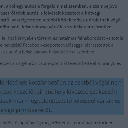
ton, ahol egy autós a forgalommal szemben, a szembejövő
etről több autós is felvételt készített a hétvégi
ztül veszélyeztette a többi közlekedőt, az őrületnek végül
enőhelynél felsorakozva várták a szabálytalan járművet.
, fél hat környékén történt, és hatalmas felháborodást váltott ki
 elnevezésű Facebook-csoportot valósággal elárasztották a
int az autó a belső sávban halad az árral szemben.
etően a nagykőrösi csomópontnál téveszthette el az irányt, és
jelenlétének köszönhetően az esetből végül nem
a cserkeszőlői pihenőhely kivezető szakaszán
hások már megkülönböztető jelzéssel várták és
velygő járművezetőt.
ndőr-főkapitányság megerősítette a portálnak az incidens