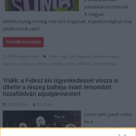
palackkal vesződniük.
A magyar
találékonyság mindig utat tört magának. A Jászkunságban már
találkoztunk vele?
TOVÁBB OLVASOM
,
,
,
JNSZ megyei hírek
3 liter
cég
Jász-Nagykun Szolnok megye
,
,
,
,
,
,
kijátszás
magyar
palack
rendelet
trükk
üdítőital
visszaváltható
Trükk: a Fidesz kis ügyeskedéssel vissza is
ültette a részeg balhéja miatt lemondott
tiszaföldvári alpolgármestert
2024.06.26.
Kiss Lajos
Listán sem jutott volna
be a
képviselőtestületbe a
korábbi fideszes