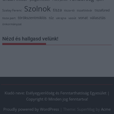
Szolnok
tisza
tiszafüred
Szalay Ferenc
tisza-tó
tiszaföldvár
törökszentmiklós
vonat
választás
tűz
tisza part
vasút
ukrajna
önkormányzat
Nézd és hallgasd velünk!
Kiadó neve: Esélyegyenlőség és Fenntarthatóság Egyesület |
Copyright © Minden jog fenntartva!
Proudly powered by WordPress
|
Theme: SuperMag by
Acme