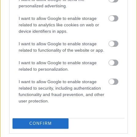
personalized advertising.
I want to allow Google to enable storage
related to analytics like cookies on web or
device identifiers in apps.
I want to allow Google to enable storage
related to functionality of the website or app.
I want to allow Google to enable storage
Hírlevél feliratkozás
related to personalization.
Adja meg keresztnevét:
Adja
I want to allow Google to enable storage
meg e-mail címét:
related to security, including authentication
Megismertem és elfogadom a
GDPR-szabályzat
ot
functionality and fraud prevention, and other
user protection.
Nem szeretne lemaradni semmiről? Csak egy kattintás, és hírlevelünk a
CONFIRM
legfrissebb információkkal és exkluzív tartalmakkal hétről hétre
postaládájába érkezik!