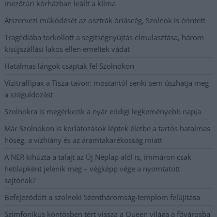
mezőtúri kórházban leállt a klíma
Átszervezi működését az osztrák óriáscég, Szolnok is érintett
Tragédiába torkollott a segítségnyújtás elmulasztása, három
kisújszállási lakos ellen emeltek vádat
Hatalmas lángok csaptak fel Szolnokon
Vízitraffipax a Tisza-tavon: mostantól senki sem úszhatja meg
a száguldozást
Szolnokra is megérkezik a nyár eddigi legkeményebb napja
Már Szolnokon is korlátozások léptek életbe a tartós hatalmas
hőség, a vízhiány és az áramtakarékosság miatt
A NER kihúzta a talajt az Új Néplap alól is, immáron csak
hetilapként jelenik meg – végképp vége a nyomtatott
sajtónak?
Befejeződött a szolnoki Szentháromság-templom felújítása
Szimfonikus köntösben tért vissza a Queen világa a fővárosba