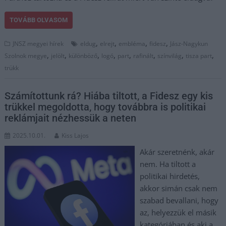
TOVÁBB OLVASOM
,
,
,
,
JNSZ megyei hírek
eldug
elrejt
embléma
fidesz
Jász-Nagykun
,
,
,
,
,
,
,
,
Szolnok megye
jelölt
különböző
logó
part
rafinált
színvilág
tisza part
trükk
Számítottunk rá? Hiába tiltott, a Fidesz egy kis
trükkel megoldotta, hogy továbbra is politikai
reklámjait nézhessük a neten
2025.10.01.
Kiss Lajos
Akár szeretnénk, akár
nem. Ha tiltott a
politikai hirdetés,
akkor simán csak nem
szabad bevallani, hogy
az, helyezzük el másik
kategóriában és aki a