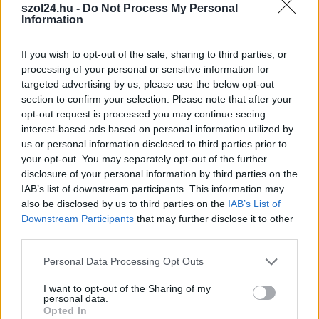
szol24.hu -
Do Not Process My Personal
alpolgármester
Information
Tiszaföldváron, de
aztán hipp-hopp csoda
If you wish to opt-out of the sale, sharing to third parties, or
történt, egy kis csűrés-
processing of your personal or sensitive information for
csavarás és Cseuz Zsolt mégis mandátumhoz jutott.
targeted advertising by us, please use the below opt-out
section to confirm your selection. Please note that after your
Elképesztő véletlenek vannak.
opt-out request is processed you may continue seeing
interest-based ads based on personal information utilized by
TOVÁBB OLVASOM
us or personal information disclosed to third parties prior to
your opt-out. You may separately opt-out of the further
,
,
,
,
,
Választások
alpolgármester
balhé
cseuz zsolt
fidesz
képviselő
disclosure of your personal information by third parties on the
,
,
,
,
lemondás
részeg
tiszaföldvár
trükk
ügyeskedés
IAB’s list of downstream participants. This information may
also be disclosed by us to third parties on the
IAB’s List of
Downstream Participants
that may further disclose it to other
Rengeteg a panasz a parkolási büntetések
third parties.
osztogatása miatt Szolnokon
Please note that this website/app uses one or more Google
Personal Data Processing Opt Outs
2024.01.13.
Kiss Lajos
services and may gather and store information including but
Mi inkább jóindulatú,
not limited to your visit or usage behaviour. You may click to
I want to opt-out of the Sharing of my
personal data.
vagy inkább rafinált,
grant or deny consent to Google and its third-party tags to
Opted In
use your data for below specified purposes in below Google