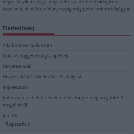
Végre látszik az alagút vége, felfrissülést hozó hidegfront
közeledik, de előtte néhány napig még pokoli rekordhőség jön
Elérhetőség
Adatkezelési tájékoztató
Etikai és függetlenségi alapelvek
Hirdetési árak
Hozzászólási és Moderálási Szabályzat
Impresszum
Iratkozzon fel heti hírlevelünkre és tudjon meg még többet
megyénkről!
Join Us
Regisztráció