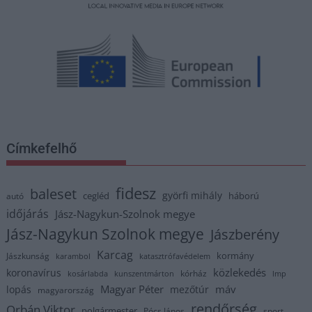
Címkefelhő
fidesz
baleset
györfi mihály
cegléd
háború
autó
időjárás
Jász-Nagykun-Szolnok megye
Jász-Nagykun Szolnok megye
Jászberény
Karcag
kormány
Jászkunság
karambol
katasztrófavédelem
közlekedés
koronavírus
kórház
kosárlabda
kunszentmárton
lmp
Magyar Péter
máv
lopás
mezőtúr
magyarország
rendőrség
Orbán Viktor
polgármester
Pócs János
sport