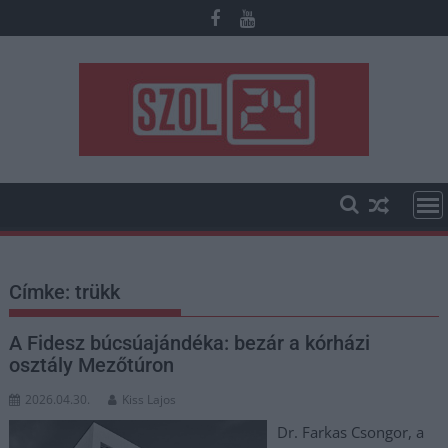
Skip
to
content
Címke:
trükk
A Fidesz búcsúajándéka: bezár a kórházi
osztály Mezőtúron
2026.04.30.
Kiss Lajos
Dr. Farkas Csongor, a