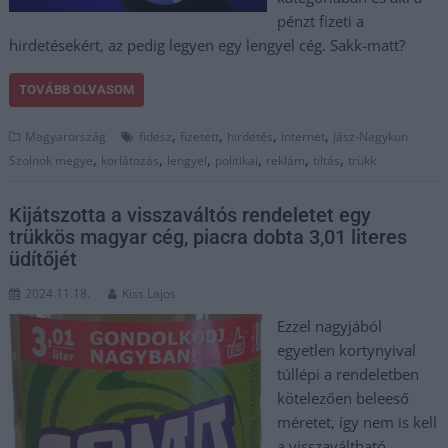
pénzt fizeti a
hirdetésekért, az pedig legyen egy lengyel cég. Sakk-matt?
TOVÁBB OLVASOM
,
,
,
,
Magyarország
fidesz
fizetett
hirdetés
internet
Jász-Nagykun
,
,
,
,
,
,
Szolnok megye
korlátozás
lengyel
politikai
reklám
tiltás
trükk
Kijátszotta a visszaváltós rendeletet egy
trükkös magyar cég, piacra dobta 3,01 literes
üdítőjét
2024.11.18.
Kiss Lajos
Ezzel nagyjából
egyetlen kortynyival
túllépi a rendeletben
kötelezően beleeső
méretet, így nem is kell
a visszaváltható