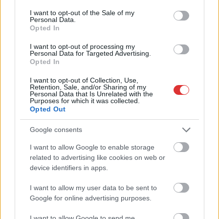
rosszindulatú
consent section.
parkolóőrökkel és
I want to opt-out of the Sale of my
Personal Data.
panaszkezeléssel
Opted In
találkozunk Szolnokon,
I want to opt-out of processing my
ha fizető parkolóba
Personal Data for Targeted Advertising.
visz minket a sorsunk?
Opted In
I want to opt-out of Collection, Use,
TOVÁBB OLVASOM
Retention, Sale, and/or Sharing of my
Personal Data that Is Unrelated with the
Purposes for which it was collected.
,
,
,
,
,
,
Szolnok
belváros
büntetés
csomag
fizető
parkolás
parkoló
Opted Out
,
,
parkolóőr
Szolnok
trükk
Google consents
I want to allow Google to enable storage
related to advertising like cookies on web or
device identifiers in apps.
I want to allow my user data to be sent to
Google for online advertising purposes.
I want to allow Google to send me