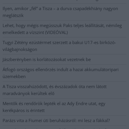
Ilyen, amikor „fél” a Tisza – a durva csapadékhiány nagyon
meglátszik
Lehet, hogy mégis megússzuk Paks teljes leállítását, némileg
emelkedett a vízszint (VIDEÓVAL)
Tugyi Zétény ezüstérmet szerzett a bakui U17-es birkózó-
világbajnokságon
Jászberényben is korlátozásokat vezetnek be
Átfogó országos ellenőrzés indult a hazai akkumulátoripari
üzemekben
A Tisza visszahúzódott, és évszázadok óta nem látott
maradványok kerültek elő
Mentők és rendőrök lepték el az Ady Endre utat, egy
kerékpáros is érintett
Parázs vita a Fiumei úti beruházásról: mi lesz a fákkal?