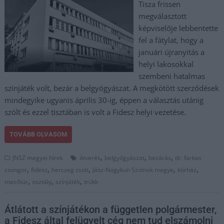
Tisza frissen
megválasztott
képviselője lebbentette
fel a fátylat, hogy a
januári újranyitás a
helyi lakosokkal
szembeni hatalmas
színjáték volt, bezár a belgyógyászat. A megkötött szerződések
mindegyike ugyanis április 30-ig, éppen a választás utánig
szólt és ezzel tisztában is volt a Fidesz helyi vezetése.
TOVÁBB OLVASOM
,
,
,
JNSZ megyei hírek
átverés
belgyógyászat
bezárás
dr. farkas
,
,
,
,
,
csongor
fidesz
herczeg zsolt
Jász-Nagykun Szolnok megye
kórház
,
,
,
mezőtúr
osztály
színjáték
trükk
Átlátott a színjátékon a független polgármester,
a Fidesz által felügyelt cég nem tud elszámolni