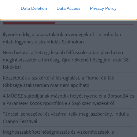
Data Deletion
Data Access
Privacy Policy
A SZOL24 legfrissebb 24 cikke
Ilyenek eddig a tapasztalatok a vendégektől – a hőhullám
miatt ingyenes a strandolás Szolnokon
Nem biztató: a hétvégi kisebb felfrissülés után jövő héten
megint visszatér a forróság, újra rekkenő hőség jön, akár 38
fokokkal
Közzétették a szakértői állásfoglalást, a Fiumei úti fák
többsége szakszerűen már nem ápolható
A MÚOSZ sajtódíjának második helyét nyerte el a Borsod24 és
a Paraméter közös riportfilmje a Sajó szennyezéséről
Tánccal, zeneszóval és vásárral telik meg Jászberény, indul a
Csángó Fesztivál
Meghosszabbított hőségriasztás és vízkorlátozások, a