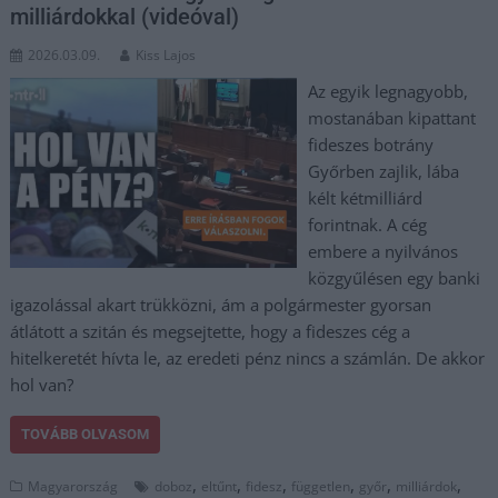
milliárdokkal (videóval)
2026.03.09.
Kiss Lajos
Az egyik legnagyobb,
mostanában kipattant
fideszes botrány
Győrben zajlik, lába
kélt kétmilliárd
forintnak. A cég
embere a nyilvános
közgyűlésen egy banki
igazolással akart trükközni, ám a polgármester gyorsan
átlátott a szitán és megsejtette, hogy a fideszes cég a
hitelkeretét hívta le, az eredeti pénz nincs a számlán. De akkor
hol van?
TOVÁBB OLVASOM
,
,
,
,
,
,
Magyarország
doboz
eltűnt
fidesz
független
győr
milliárdok