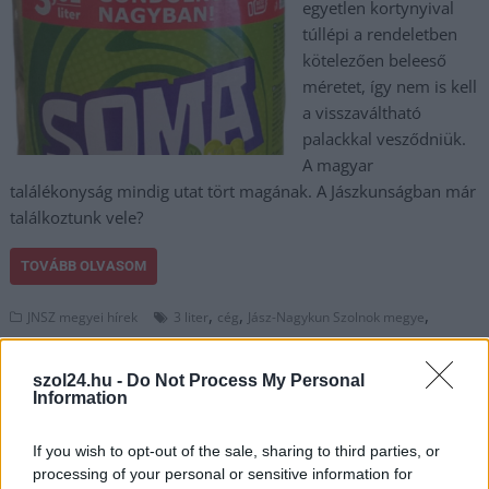
egyetlen kortynyival
túllépi a rendeletben
kötelezően beleeső
méretet, így nem is kell
a visszaváltható
palackkal vesződniük.
A magyar
találékonyság mindig utat tört magának. A Jászkunságban már
találkoztunk vele?
TOVÁBB OLVASOM
,
,
,
JNSZ megyei hírek
3 liter
cég
Jász-Nagykun Szolnok megye
,
,
,
,
,
,
kijátszás
magyar
palack
rendelet
trükk
üdítőital
visszaváltható
szol24.hu -
Do Not Process My Personal
Information
Akár több tízezer forintos bírságot is kaphat az,
aki kiveszi a szemetesből a betétdíjas palackot
If you wish to opt-out of the sale, sharing to third parties, or
2024.10.07.
Tóth Milán
processing of your personal or sensitive information for