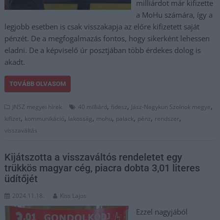
milliárdot már kifizette
a MoHu számára, így a
legjobb esetben is csak visszakapja az előre kifizetett saját
pénzét. De a megfogalmazás fontos, hogy sikerként lehessen
eladni. De a képviselő úr posztjában több érdekes dolog is
akadt.
TOVÁBB OLVASOM
,
,
,
JNSZ megyei hírek
40 milliárd
fidesz
Jász-Nagykun Szolnok megye
,
,
,
,
,
,
,
kifizet
kommunikáció
lakosság
mohu
palack
pénz
rendszer
visszaváltás
Kijátszotta a visszaváltós rendeletet egy
trükkös magyar cég, piacra dobta 3,01 literes
üdítőjét
2024.11.18.
Kiss Lajos
Ezzel nagyjából