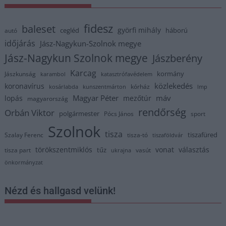
fidesz
baleset
györfi mihály
cegléd
háború
autó
időjárás
Jász-Nagykun-Szolnok megye
Jász-Nagykun Szolnok megye
Jászberény
Karcag
kormány
Jászkunság
karambol
katasztrófavédelem
közlekedés
koronavírus
kórház
kosárlabda
kunszentmárton
lmp
Magyar Péter
máv
lopás
mezőtúr
magyarország
rendőrség
Orbán Viktor
polgármester
Pócs János
sport
Szolnok
tisza
tiszafüred
Szalay Ferenc
tisza-tó
tiszaföldvár
törökszentmiklós
vonat
választás
tűz
tisza part
vasút
ukrajna
önkormányzat
Nézd és hallgasd velünk!