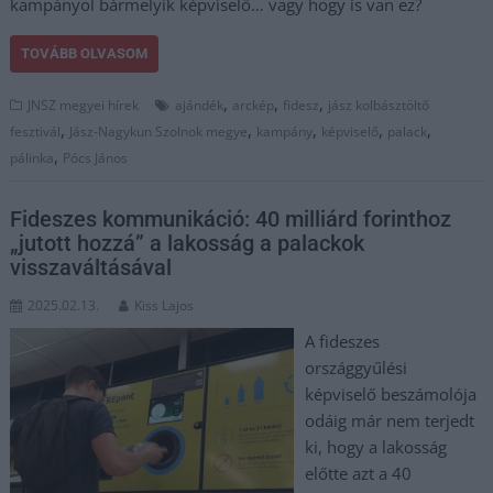
kampányol bármelyik képviselő… vagy hogy is van ez?
TOVÁBB OLVASOM
,
,
,
JNSZ megyei hírek
ajándék
arckép
fidesz
jász kolbásztöltő
,
,
,
,
,
fesztivál
Jász-Nagykun Szolnok megye
kampány
képviselő
palack
,
pálinka
Pócs János
Fideszes kommunikáció: 40 milliárd forinthoz
„jutott hozzá” a lakosság a palackok
visszaváltásával
2025.02.13.
Kiss Lajos
A fideszes
országgyűlési
képviselő beszámolója
odáig már nem terjedt
ki, hogy a lakosság
előtte azt a 40