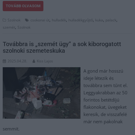
TOVÁBB OLVASOM
,
,
,
,
,
Szolnok
csokonai út
hulladék
hulladékgyűjtő
kuka
palack
,
szemét
Szolnok
Továbbra is „szemét ügy” a sok kiborogatott
szolnoki szemeteskuka
2025.04.28.
Kiss Lajos
A gond már hosszú
ideje létezik és
továbbra sem tűnt el.
Leggyakrabban az 50
forintos betétdíjú
flakonokat, üvegeket
keresik, de visszafelé
már nem pakolnak
semmit.