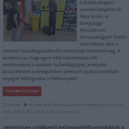
hulladékválogató
üzembe látogatott dr.
Raisz Anikó, az
Energiaügyi
Minisztérium
környezetügyért felelős
államtitkára, ahol a
szelektív hulladékgazdálkodás működését tekintette meg. A
tendencia az, hogy egyre több háztartásban vált
természetessé a szelektív hulladékgyűjtés, amelynek
köszönhetően a térségünkben keletkező újrahasznosítható
anyagok feldolgozása is hatékonyabb.
TOVÁBB OLVASOM
,
,
,
,
Szolnok
dr. raisz anikó
háztartás
környezettudatosság
lits lászló
,
,
,
,
mohu
palack
PET-palack
Szolnok
visszaváltás
Jelentősen csökkenti műanyagfelhasználását a