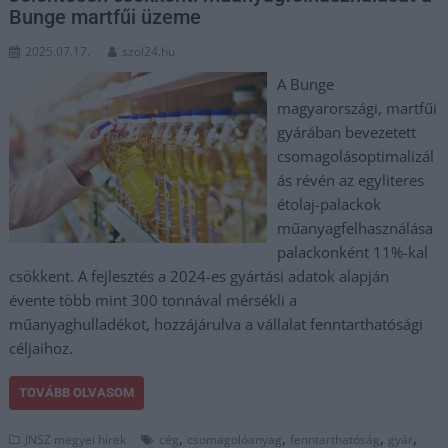
Bunge martfűi üzeme
2025.07.17.
szol24.hu
A Bunge
magyarországi, martfűi
gyárában bevezetett
csomagolásoptimalizál
ás révén az egyliteres
étolaj-palackok
műanyagfelhasználása
palackonként 11%-kal
csökkent. A fejlesztés a 2024-es gyártási adatok alapján
évente több mint 300 tonnával mérsékli a
műanyaghulladékot, hozzájárulva a vállalat fenntarthatósági
céljaihoz.
TOVÁBB OLVASOM
,
,
,
,
JNSZ megyei hírek
cég
csomagolóanyag
fenntarthatóság
gyár