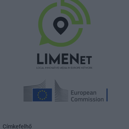
Címkefelhő