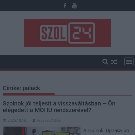
Skip
to
content
Címke:
palack
Szolnok jól teljesít a visszaváltásban – Ön
elégedett a MOHU rendszerével?
2025.10.16.
Fazekas Adrián
A szolnoki Újszászi úti