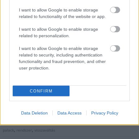
ők is látják a hibákat
I want to allow Google to enable storage
related to functionality of the website or app.
2024.09.27.
Kiss Lajos
Egyre több automatát
I want to allow Google to enable storage
szeretne kihelyezni a
related to personalization.
vállalat az országban.
I want to allow Google to enable storage
De a legfontosabb az
related to security, including authentication
lenne, hogy a már
functionality and fraud prevention, and other
munkába állított gépek
user protection.
valóban működjenek
és ne csak időszakosan
lehessen visszaváltani a palackokat. A MOL most ígéretet tett
CONFIRM
arra, hogy javítanak a rendszeren.
TOVÁBB OLVASOM
Data Deletion
Data Access
Privacy Policy
,
,
,
,
,
,
Magyarország
automata
hibák
hulladék
javítás
mohu
MOL
,
,
palack
rendszer
visszaváltás