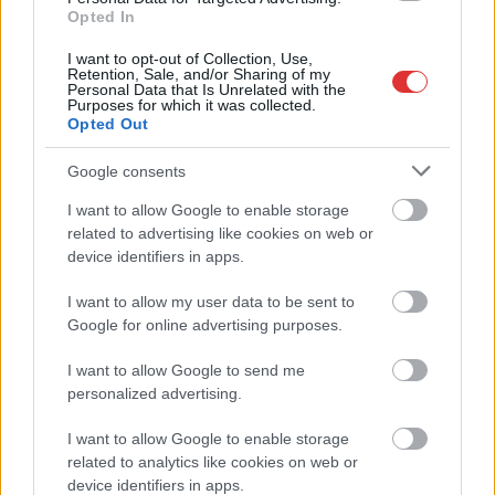
Tévedünk, ha azt
Opted In
gondoljuk, hogy a
I want to opt-out of Collection, Use,
palackozott víz ivásával
Retention, Sale, and/or Sharing of my
Personal Data that Is Unrelated with the
jobban támogatjuk
Purposes for which it was collected.
szervezetünket, mint a
Opted Out
csapvíz fogyasztásával.
Google consents
Természetesen nem az
ihatatlan minőségű
I want to allow Google to enable storage
csapvizekre gondolunk. Már olvashattuk azokat a
related to advertising like cookies on web or
számításokat is, miszerint a palackozott víz kétharmada
device identifiers in apps.
újracsomagolt csapvíz.
I want to allow my user data to be sent to
Google for online advertising purposes.
TOVÁBB OLVASOM
I want to allow Google to send me
,
,
,
,
JNSZ megyei hírek
csapvíz
egészség
fogyasztás
ívóvíz
Jász-
personalized advertising.
,
,
,
,
Nagykun Szolnok megye
káros
palack
palackozott
szervezet
I want to allow Google to enable storage
related to analytics like cookies on web or
A MOL azt ígérte, javítanak a jelenleg
device identifiers in apps.
borzalmasan működő palackvisszaváltáson –