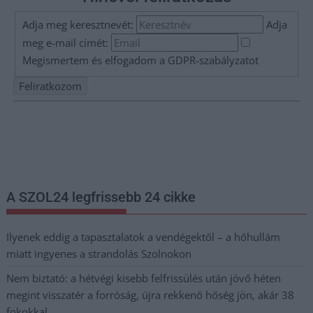
Adja meg keresztnevét:
Adja
meg e-mail címét:
Megismertem és elfogadom a
GDPR-szabályzat
ot
Nem szeretne lemaradni semmiről? Csak egy kattintás, és hírlevelünk a
legfrissebb információkkal és exkluzív tartalmakkal hétről hétre
postaládájába érkezik!
A SZOL24 legfrissebb 24 cikke
Ilyenek eddig a tapasztalatok a vendégektől – a hőhullám
miatt ingyenes a strandolás Szolnokon
Nem biztató: a hétvégi kisebb felfrissülés után jövő héten
megint visszatér a forróság, újra rekkenő hőség jön, akár 38
fokokkal