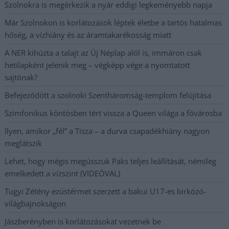
Szolnokra is megérkezik a nyár eddigi legkeményebb napja
Már Szolnokon is korlátozások léptek életbe a tartós hatalmas
hőség, a vízhiány és az áramtakarékosság miatt
A NER kihúzta a talajt az Új Néplap alól is, immáron csak
hetilapként jelenik meg – végképp vége a nyomtatott
sajtónak?
Befejeződött a szolnoki Szentháromság-templom felújítása
Szimfonikus köntösben tért vissza a Queen világa a fővárosba
Ilyen, amikor „fél” a Tisza – a durva csapadékhiány nagyon
meglátszik
Lehet, hogy mégis megússzuk Paks teljes leállítását, némileg
emelkedett a vízszint (VIDEÓVAL)
Tugyi Zétény ezüstérmet szerzett a bakui U17-es birkózó-
világbajnokságon
Jászberényben is korlátozásokat vezetnek be