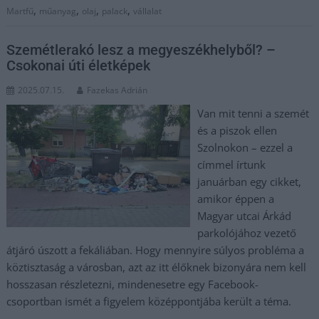
,
,
,
,
Martfű
műanyag
olaj
palack
vállalat
Szemétlerakó lesz a megyeszékhelyből? –
Csokonai úti életképek
2025.07.15.
Fazekas Adrián
Van mit tenni a szemét
és a piszok ellen
Szolnokon – ezzel a
címmel írtunk
januárban egy cikket,
amikor éppen a
Magyar utcai Árkád
parkolójához vezető
átjáró úszott a fekáliában. Hogy mennyire súlyos probléma a
köztisztaság a városban, azt az itt élőknek bizonyára nem kell
hosszasan részletezni, mindenesetre egy Facebook-
csoportban ismét a figyelem középpontjába került a téma.