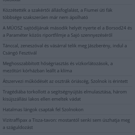
Közzétették a szakértői állásfoglalást, a Fiumei úti fák
többsége szakszerűen már nem ápolható
A MÚOSZ sajtódíjának második helyét nyerte el a Borsod24 és
a Paraméter közös riportfilmje a Sajó szennyezéséről
Tánccal, zeneszóval és vásárral telik meg Jászberény, indul a
Csángó Fesztivál
Meghosszabbított hőségriasztás és vízkorlátozások, a
mezőtúri kórházban leállt a klíma
Átszervezi működését az osztrák óriáscég, Szolnok is érintett
Tragédiába torkollott a segítségnyújtás elmulasztása, három
kisújszállási lakos ellen emeltek vádat
Hatalmas lángok csaptak fel Szolnokon
Vízitraffipax a Tisza-tavon: mostantól senki sem úszhatja meg
a száguldozást