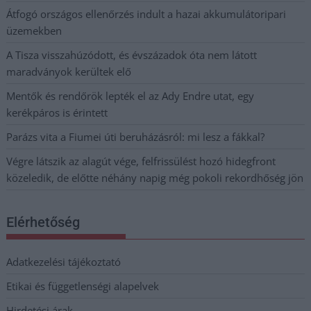
Átfogó országos ellenőrzés indult a hazai akkumulátoripari
üzemekben
A Tisza visszahúzódott, és évszázadok óta nem látott
maradványok kerültek elő
Mentők és rendőrök lepték el az Ady Endre utat, egy
kerékpáros is érintett
Parázs vita a Fiumei úti beruházásról: mi lesz a fákkal?
Végre látszik az alagút vége, felfrissülést hozó hidegfront
közeledik, de előtte néhány napig még pokoli rekordhőség jön
Elérhetőség
Adatkezelési tájékoztató
Etikai és függetlenségi alapelvek
Hirdetési árak