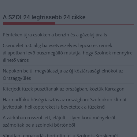
A SZOL24 legfrissebb 24 cikke
Pénteken újra csökken a benzin és a gázolaj ára is
Csendélet 5.0: alig balesetveszélyes lépcső és remek
állapotban levő buszmegálló mutatja, hogy Szolnok mennyire
élhető város
Napokon belül megválasztja az új köztársasági elnököt az
Országgyűlés
Kiterjedt tüzek pusztítanak az országban, köztük Karcagon
Harmadfokú hőségriasztás az országban: Szolnokon klímát
javítottak, helikoptereket is bevetettek a tüzeknél
A zárkában rosszul lett, elájult – ilyen körülményekről
számoltak be a szolnoki börtönből
Váratlan fennakadás borította fel a Szolnok–Kecskemét