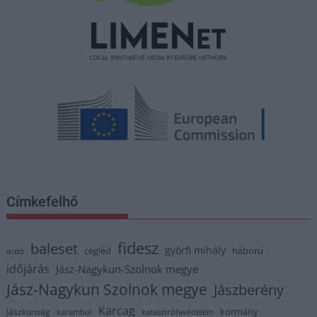
Címkefelhő
fidesz
baleset
györfi mihály
cegléd
háború
autó
időjárás
Jász-Nagykun-Szolnok megye
Jász-Nagykun Szolnok megye
Jászberény
Karcag
kormány
Jászkunság
karambol
katasztrófavédelem