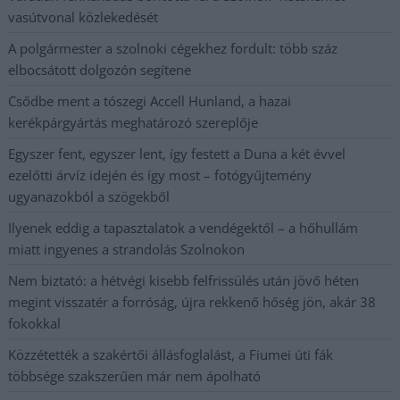
vasútvonal közlekedését
A polgármester a szolnoki cégekhez fordult: több száz
elbocsátott dolgozón segítene
Csődbe ment a tószegi Accell Hunland, a hazai
kerékpárgyártás meghatározó szereplője
Egyszer fent, egyszer lent, így festett a Duna a két évvel
ezelőtti árvíz idején és így most – fotógyűjtemény
ugyanazokból a szögekből
Ilyenek eddig a tapasztalatok a vendégektől – a hőhullám
miatt ingyenes a strandolás Szolnokon
Nem biztató: a hétvégi kisebb felfrissülés után jövő héten
megint visszatér a forróság, újra rekkenő hőség jön, akár 38
fokokkal
Közzétették a szakértői állásfoglalást, a Fiumei úti fák
többsége szakszerűen már nem ápolható