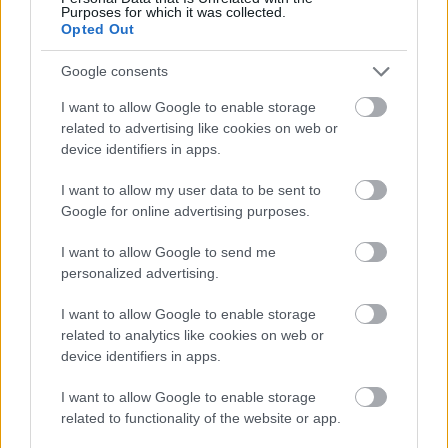
Purposes for which it was collected.
Opted Out
Google consents
I want to allow Google to enable storage
2026.08.05.
Kiss Lajos
related to advertising like cookies on web or
Ilyenek eddig a tapasztalatok a vendégektől – a
device identifiers in apps.
hőhullám miatt ingyenes a strandolás Szolnokon
Ahogyan az lenni szokott Szolnokon, nem egységesen
I want to allow my user data to be sent to
Google for online advertising purposes.
fogadják a helyiek az ingyenes strandolás lehetőségét, amit
a...
I want to allow Google to send me
Szolnok
personalized advertising.
I want to allow Google to enable storage
related to analytics like cookies on web or
device identifiers in apps.
I want to allow Google to enable storage
related to functionality of the website or app.