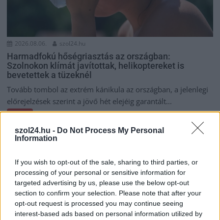
2026.08.06.
szol24.hu
Harmadfokú hőségriasztás az országban:
Szolnokon klímát javítottak, helikoptereket is
bevetettek a tüzeknél
Tovább tombol az extrém kánikula az országban, a jelenlegi
előrejelzések szerint a jövő hét elejéig garantált...
Szolnok
szol24.hu -
Do Not Process My Personal
Information
If you wish to opt-out of the sale, sharing to third parties, or
processing of your personal or sensitive information for
targeted advertising by us, please use the below opt-out
section to confirm your selection. Please note that after your
opt-out request is processed you may continue seeing
interest-based ads based on personal information utilized by