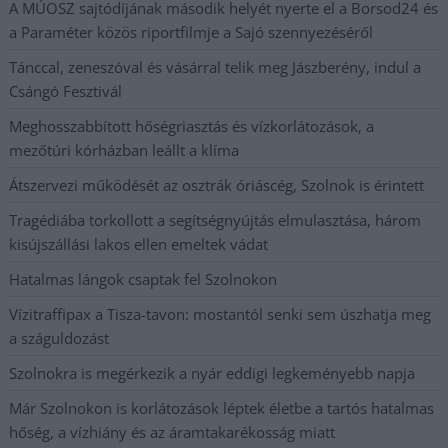
A MÚOSZ sajtódíjának második helyét nyerte el a Borsod24 és
a Paraméter közös riportfilmje a Sajó szennyezéséről
Tánccal, zeneszóval és vásárral telik meg Jászberény, indul a
Csángó Fesztivál
Meghosszabbított hőségriasztás és vízkorlátozások, a
mezőtúri kórházban leállt a klíma
Átszervezi működését az osztrák óriáscég, Szolnok is érintett
Tragédiába torkollott a segítségnyújtás elmulasztása, három
kisújszállási lakos ellen emeltek vádat
Hatalmas lángok csaptak fel Szolnokon
Vízitraffipax a Tisza-tavon: mostantól senki sem úszhatja meg
a száguldozást
Szolnokra is megérkezik a nyár eddigi legkeményebb napja
Már Szolnokon is korlátozások léptek életbe a tartós hatalmas
hőség, a vízhiány és az áramtakarékosság miatt