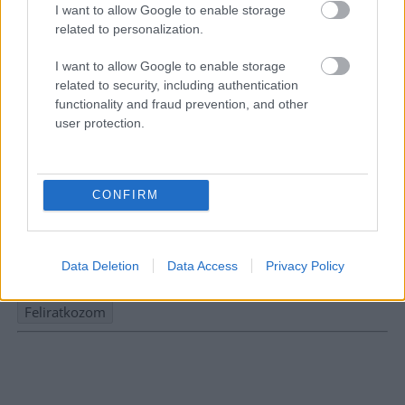
I want to allow Google to enable storage
related to personalization.
I want to allow Google to enable storage
related to security, including authentication
functionality and fraud prevention, and other
user protection.
Hírlevél feliratkozás
CONFIRM
Adja meg keresztnevét:
Adja
meg e-mail címét:
Data Deletion
Data Access
Privacy Policy
Megismertem és elfogadom a
GDPR-szabályzat
ot
Nem szeretne lemaradni semmiről? Csak egy kattintás, és hírlevelünk a
legfrissebb információkkal és exkluzív tartalmakkal hétről hétre
postaládájába érkezik!