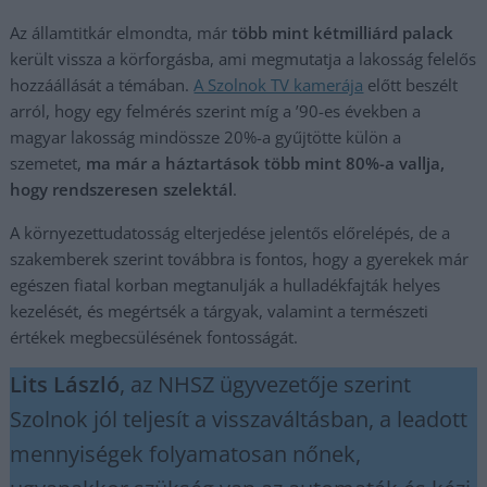
Az államtitkár elmondta, már
több mint kétmilliárd palack
került vissza a körforgásba, ami megmutatja a lakosság felelős
hozzáállását a témában.
A Szolnok TV kamerája
előtt beszélt
arról, hogy egy felmérés szerint míg a ’90-es években a
magyar lakosság mindössze 20%-a gyűjtötte külön a
szemetet,
ma már a háztartások több mint 80%-a vallja,
hogy rendszeresen szelektál
.
A környezettudatosság elterjedése jelentős előrelépés, de a
szakemberek szerint továbbra is fontos, hogy a gyerekek már
egészen fiatal korban megtanulják a hulladékfajták helyes
kezelését, és megértsék a tárgyak, valamint a természeti
értékek megbecsülésének fontosságát.
Lits László
, az NHSZ ügyvezetője szerint
Szolnok jól teljesít a visszaváltásban, a leadott
mennyiségek folyamatosan nőnek,