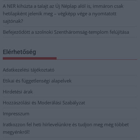
A NER kihúzta a talajt az Új Néplap alól is, immáron csak
hetilapként jelenik meg – végképp vége a nyomtatott
sajtónak?
Befejeződött a szolnoki Szentháromság-templom felújítása
Elérhetőség
Adatkezelési tájékoztató
Etikai és függetlenségi alapelvek
Hirdetési árak
Hozzászólási és Moderálási Szabályzat
Impresszum
Iratkozzon fel heti hírlevelünkre és tudjon meg még többet
megyénkről!