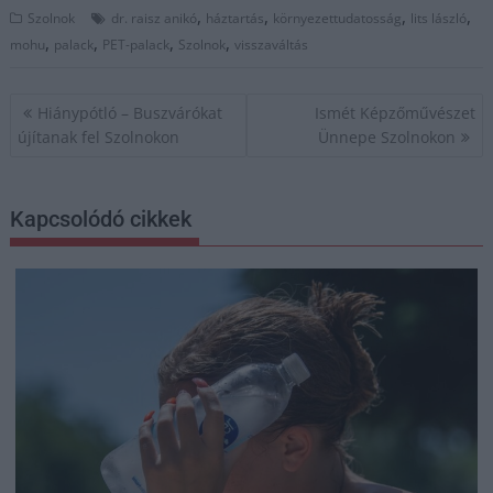
,
,
,
,
Szolnok
dr. raisz anikó
háztartás
környezettudatosság
lits lászló
,
,
,
,
mohu
palack
PET-palack
Szolnok
visszaváltás
Bejegyzés
Hiánypótló – Buszvárókat
Ismét Képzőművészet
navigáció
újítanak fel Szolnokon
Ünnepe Szolnokon
Kapcsolódó cikkek