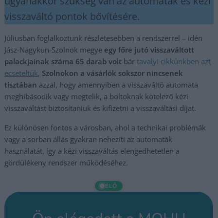
ugyanakkor szükség van az automaták és kézi
visszaváltó pontok bővítésére.
Júliusban foglalkoztunk részletesebben a rendszerrel – idén
Jász-Nagykun-Szolnok megye
egy főre jutó visszaváltott
palackjainak száma 65 darab volt
bár
tavalyi cikkünkben azt
ecseteltük,
Szolnokon a vásárlók sokszor nincsenek
tisztában
azzal, hogy amennyiben a visszaváltó automata
meghibásodik vagy megtelik, a boltoknak kötelező kézi
visszaváltást biztosítaniuk és kifizetni a visszaváltási díjat.
Ez különösen fontos a városban, ahol a technikai problémák
vagy a sorban állás gyakran nehezíti az automaták
használatát, így a kézi visszaváltás elengedhetetlen a
gördülékeny rendszer működéséhez.