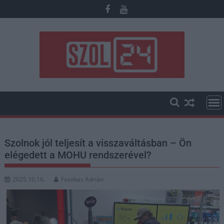
Skip
to
content
Szolnok jól teljesít a visszaváltásban – Ön
elégedett a MOHU rendszerével?
2025.10.16.
Fazekas Adrián