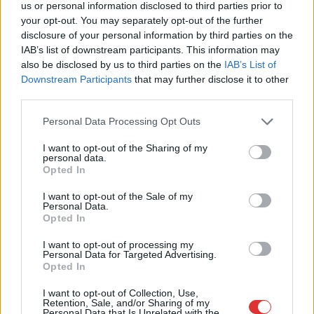
us or personal information disclosed to third parties prior to
your opt-out. You may separately opt-out of the further
disclosure of your personal information by third parties on the
IAB’s list of downstream participants. This information may
also be disclosed by us to third parties on the
IAB’s List of
2026.08.06.
Horváth Zsolt
Downstream Participants
that may further disclose it to other
A zárkában rosszul lett, elájult – ilyen
third parties.
körülményekről számoltak be a szolnoki börtönből
Please note that this website/app uses one or more Google
Az ország több büntetés-végrehajtási intézetéből is hasonló
Personal Data Processing Opt Outs
services and may gather and store information including but
panaszok érkeztek a napokban, miután energiatakarékossági
not limited to your visit or usage behaviour. You may click to
I want to opt-out of the Sharing of my
intézkedéseket vezettek be...
personal data.
grant or deny consent to Google and its third-party tags to
Opted In
Szolnok
use your data for below specified purposes in below Google
consent section.
I want to opt-out of the Sale of my
Personal Data.
Opted In
I want to opt-out of processing my
Personal Data for Targeted Advertising.
Opted In
I want to opt-out of Collection, Use,
Retention, Sale, and/or Sharing of my
Personal Data that Is Unrelated with the