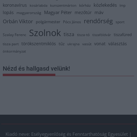
közlekedés
koronavírus
kórház
kosárlabda
kunszentmárton
lmp
Magyar Péter
máv
lopás
mezőtúr
magyarország
rendőrség
Orbán Viktor
polgármester
Pócs János
sport
Szolnok
tisza
tiszafüred
Szalay Ferenc
tisza-tó
tiszaföldvár
törökszentmiklós
vonat
választás
tűz
tisza part
vasút
ukrajna
önkormányzat
Nézd és hallgasd velünk!
Kiadó neve: Esélyegyenlőség és Fenntarthatóság Egyesület |