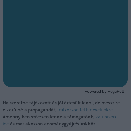
Ha szeretne tájékozott és jól értesült lenni, de messzire
elkerülné a propagandát,
iratkozzon fel hírlevelünkre
!
Amennyiben szívesen lenne a támogatónk,
kattintson
ide
és csatlakozzon adománygyűjtésünkhöz!