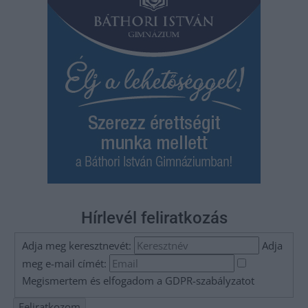
Hírlevél feliratkozás
Adja meg keresztnevét:
Adja
meg e-mail címét:
Megismertem és elfogadom a
GDPR-szabályzat
ot