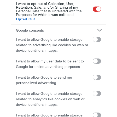
kisújszállási lakos ellen emeltek vádat
I want to opt-out of Collection, Use,
Retention, Sale, and/or Sharing of my
Personal Data that Is Unrelated with the
Hatalmas lángok csaptak fel Szolnokon
Purposes for which it was collected.
Opted Out
Vízitraffipax a Tisza-tavon: mostantól senki sem úszhatja meg
a száguldozást
Google consents
Szolnokra is megérkezik a nyár eddigi legkeményebb napja
I want to allow Google to enable storage
related to advertising like cookies on web or
Már Szolnokon is korlátozások léptek életbe a tartós hatalmas
device identifiers in apps.
hőség, a vízhiány és az áramtakarékosság miatt
I want to allow my user data to be sent to
A NER kihúzta a talajt az Új Néplap alól is, immáron csak
Google for online advertising purposes.
hetilapként jelenik meg – végképp vége a nyomtatott
sajtónak?
I want to allow Google to send me
personalized advertising.
Befejeződött a szolnoki Szentháromság-templom felújítása
Szimfonikus köntösben tért vissza a Queen világa a fővárosba
I want to allow Google to enable storage
related to analytics like cookies on web or
Ilyen, amikor „fél” a Tisza – a durva csapadékhiány nagyon
device identifiers in apps.
meglátszik
I want to allow Google to enable storage