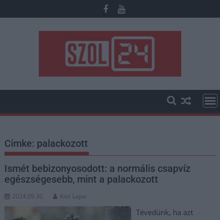
Skip
to
content
Címke:
palackozott
Ismét bebizonyosodott: a normális csapvíz
egészségesebb, mint a palackozott
2024.09.30.
Kiss Lajos
Tévedünk, ha azt