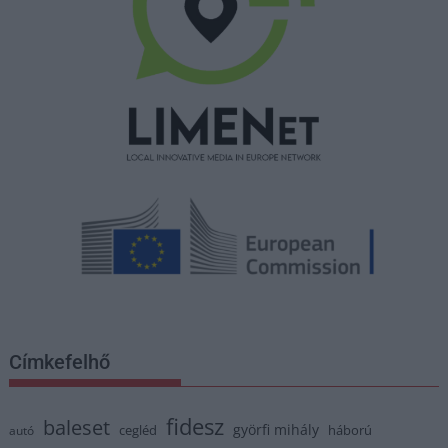
Címkefelhő
fidesz
baleset
györfi mihály
cegléd
háború
autó