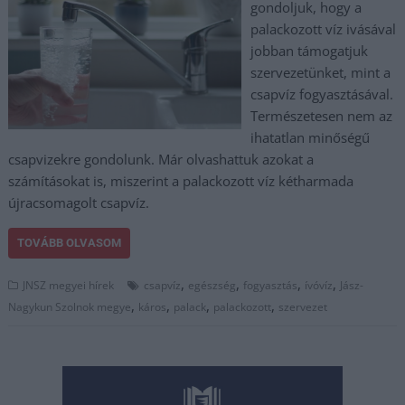
gondoljuk, hogy a
palackozott víz ivásával
jobban támogatjuk
szervezetünket, mint a
csapvíz fogyasztásával.
Természetesen nem az
ihatatlan minőségű
csapvizekre gondolunk. Már olvashattuk azokat a
számításokat is, miszerint a palackozott víz kétharmada
újracsomagolt csapvíz.
TOVÁBB OLVASOM
,
,
,
,
JNSZ megyei hírek
csapvíz
egészség
fogyasztás
ívóvíz
Jász-
,
,
,
,
Nagykun Szolnok megye
káros
palack
palackozott
szervezet