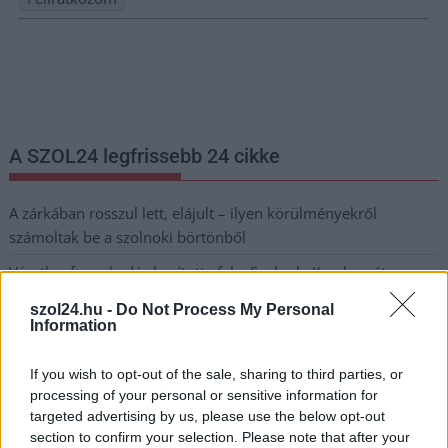
Nem szeretne lemaradni semmiről? Csak egy kattintás, és hírlevelünk a
legfrissebb információkkal és exkluzív tartalmakkal hétről hétre
postaládájába érkezik!
A SZOL24 legfrissebb 24 cikke
A zárkában rosszul lett, elájult – ilyen körülményekről
számoltak be a szolnoki börtönből
Váratlan fennakadás borította fel a Szolnok–Kecskemét
vasútvonal közlekedését
szol24.hu -
Do Not Process My Personal
Information
A polgármester a szolnoki cégekhez fordult: több száz
elbocsátott dolgozón segítene
If you wish to opt-out of the sale, sharing to third parties, or
Egyszer fent, egyszer lent, így festett a Duna a két évvel
processing of your personal or sensitive information for
ezelőtti árvíz idején és így most – fotógyűjtemény
targeted advertising by us, please use the below opt-out
ugyanazokból a szögekből
section to confirm your selection. Please note that after your