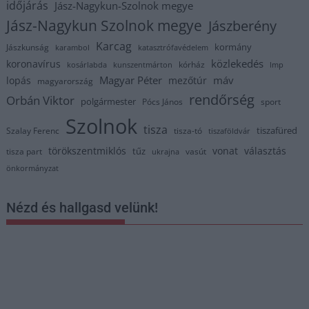
időjárás
Jász-Nagykun-Szolnok megye
Jász-Nagykun Szolnok megye
Jászberény
Karcag
kormány
Jászkunság
karambol
katasztrófavédelem
közlekedés
koronavírus
kórház
kosárlabda
kunszentmárton
lmp
Magyar Péter
máv
lopás
mezőtúr
magyarország
rendőrség
Orbán Viktor
polgármester
Pócs János
sport
Szolnok
tisza
tiszafüred
Szalay Ferenc
tisza-tó
tiszaföldvár
törökszentmiklós
vonat
választás
tűz
tisza part
vasút
ukrajna
önkormányzat
Nézd és hallgasd velünk!