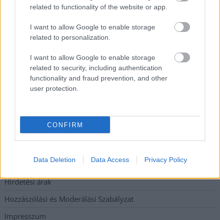
Lehet, hogy mégis megússzuk Paks teljes leállítását, némileg
related to functionality of the website or app.
emelkedett a vízszint (VIDEÓVAL)
I want to allow Google to enable storage
Tugyi Zétény ezüstérmet szerzett a bakui U17-es birkózó-
related to personalization.
világbajnokságon
Jászberényben is korlátozásokat vezetnek be
I want to allow Google to enable storage
related to security, including authentication
Átfogó országos ellenőrzés indult a hazai akkumulátoripari
functionality and fraud prevention, and other
üzemekben
user protection.
Elérhetőség
CONFIRM
Adatkezelési tájékoztató
Data Deletion
Data Access
Privacy Policy
Etikai és függetlenségi alapelvek
Hirdetési árak
Hozzászólási és Moderálási Szabályzat
Impresszum