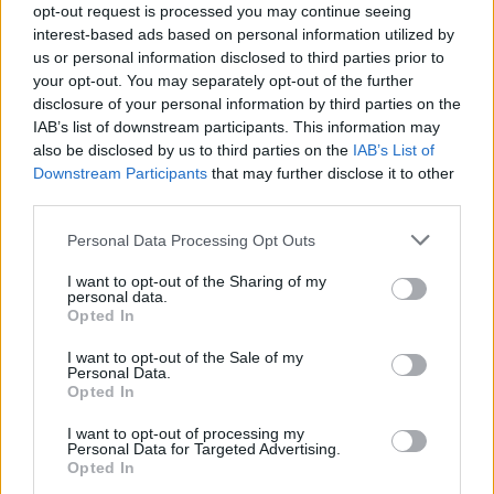
opt-out request is processed you may continue seeing
Ilyenek eddig a tapasztalatok a vendégektől – a hőhullám
interest-based ads based on personal information utilized by
miatt ingyenes a strandolás Szolnokon
us or personal information disclosed to third parties prior to
your opt-out. You may separately opt-out of the further
Nem biztató: a hétvégi kisebb felfrissülés után jövő héten
disclosure of your personal information by third parties on the
megint visszatér a forróság, újra rekkenő hőség jön, akár 38
IAB’s list of downstream participants. This information may
fokokkal
also be disclosed by us to third parties on the
IAB’s List of
Downstream Participants
that may further disclose it to other
Közzétették a szakértői állásfoglalást, a Fiumei úti fák
third parties.
többsége szakszerűen már nem ápolható
Please note that this website/app uses one or more Google
Personal Data Processing Opt Outs
A MÚOSZ sajtódíjának második helyét nyerte el a Borsod24 és
services and may gather and store information including but
a Paraméter közös riportfilmje a Sajó szennyezéséről
not limited to your visit or usage behaviour. You may click to
I want to opt-out of the Sharing of my
personal data.
grant or deny consent to Google and its third-party tags to
Tánccal, zeneszóval és vásárral telik meg Jászberény, indul a
Opted In
use your data for below specified purposes in below Google
Csángó Fesztivál
consent section.
I want to opt-out of the Sale of my
Personal Data.
Meghosszabbított hőségriasztás és vízkorlátozások, a
Opted In
mezőtúri kórházban leállt a klíma
I want to opt-out of processing my
Átszervezi működését az osztrák óriáscég, Szolnok is érintett
Personal Data for Targeted Advertising.
Opted In
Tragédiába torkollott a segítségnyújtás elmulasztása, három