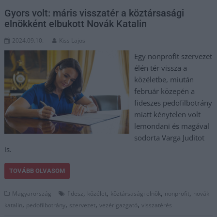
Gyors volt: máris visszatér a köztársasági
elnökként elbukott Novák Katalin
2024.09.10.
Kiss Lajos
Egy nonprofit szervezet
élén tér vissza a
közéletbe, miután
február közepén a
fideszes pedofilbotrány
miatt kénytelen volt
lemondani és magával
sodorta Varga Juditot
is.
TOVÁBB OLVASOM
,
,
,
,
Magyarország
fidesz
közélet
köztársasági elnök
nonprofit
novák
,
,
,
,
katalin
pedofilbotrány
szervezet
vezérigazgató
visszatérés