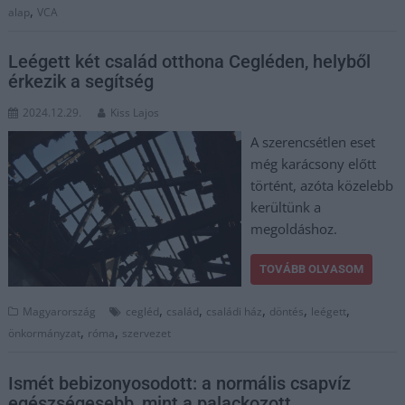
,
alap
VCA
Leégett két család otthona Cegléden, helyből
érkezik a segítség
2024.12.29.
Kiss Lajos
A szerencsétlen eset
még karácsony előtt
történt, azóta közelebb
kerültünk a
megoldáshoz.
TOVÁBB OLVASOM
,
,
,
,
,
Magyarország
cegléd
család
családi ház
döntés
leégett
,
,
önkormányzat
róma
szervezet
Ismét bebizonyosodott: a normális csapvíz
egészségesebb, mint a palackozott