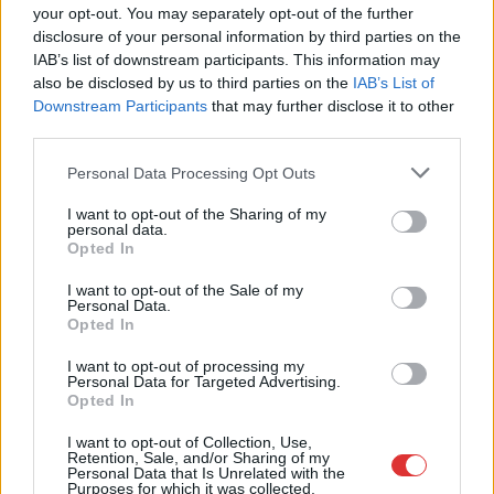
TOVÁBB OLVASOM
your opt-out. You may separately opt-out of the further
disclosure of your personal information by third parties on the
,
,
,
,
,
JNSZ megyei hírek
buszvezető
hőség
kánikula
munka
postás
IAB’s list of downstream participants. This information may
,
,
szervezet
Szolnok
vasutas
also be disclosed by us to third parties on the
IAB’s List of
Downstream Participants
that may further disclose it to other
third parties.
Please note that this website/app uses one or more Google
Personal Data Processing Opt Outs
services and may gather and store information including but
not limited to your visit or usage behaviour. You may click to
I want to opt-out of the Sharing of my
personal data.
grant or deny consent to Google and its third-party tags to
Opted In
use your data for below specified purposes in below Google
consent section.
I want to opt-out of the Sale of my
Personal Data.
Opted In
I want to opt-out of processing my
Personal Data for Targeted Advertising.
Opted In
I want to opt-out of Collection, Use,
Retention, Sale, and/or Sharing of my
Personal Data that Is Unrelated with the
Purposes for which it was collected.