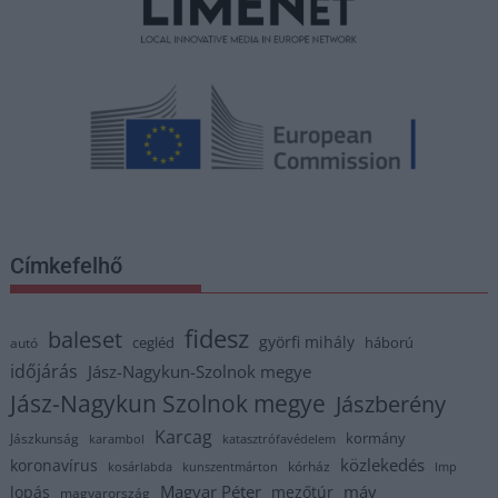
Címkefelhő
fidesz
baleset
györfi mihály
cegléd
háború
autó
időjárás
Jász-Nagykun-Szolnok megye
Jász-Nagykun Szolnok megye
Jászberény
Karcag
kormány
Jászkunság
karambol
katasztrófavédelem
közlekedés
koronavírus
kórház
kosárlabda
kunszentmárton
lmp
Magyar Péter
máv
lopás
mezőtúr
magyarország