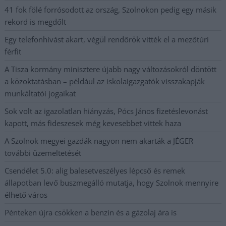
41 fok fölé forrósodott az ország, Szolnokon pedig egy másik
rekord is megdőlt
Egy telefonhívást akart, végül rendőrök vitték el a mezőtúri
férfit
A Tisza kormány minisztere újabb nagy változásokról döntött
a közoktatásban – például az iskolaigazgatók visszakapják
munkáltatói jogaikat
Sok volt az igazolatlan hiányzás, Pócs János fizetéslevonást
kapott, más fideszesek még kevesebbet vittek haza
A Szolnok megyei gazdák nagyon nem akarták a JÉGER
további üzemeltetését
Csendélet 5.0: alig balesetveszélyes lépcső és remek
állapotban levő buszmegálló mutatja, hogy Szolnok mennyire
élhető város
Pénteken újra csökken a benzin és a gázolaj ára is