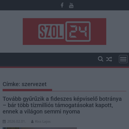
Skip
to
content
Címke:
szervezet
Tovább gyűrűzik a fideszes képviselő botránya
– bár több tízmilliós támogatásokat kapott,
ennek a világon semmi nyoma
2026.02.01.
Kiss Lajos