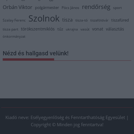
rendőrség
Orbán Viktor
polgármester
Pócs János
sport
Szolnok
tisza
tiszafüred
Szalay Ferenc
tisza-tó
tiszaföldvár
törökszentmiklós
vonat
választás
tűz
tisza part
vasút
ukrajna
önkormányzat
Nézd és hallgasd velünk!
Kiadó neve: Esélyegyenlőség és Fenntarthatóság Egyesület |
Copyright © Minden jog fenntartva!