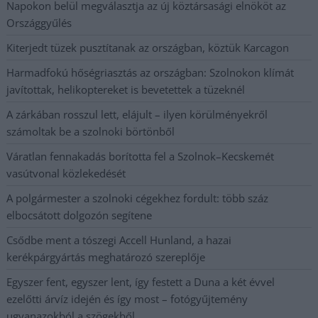
Napokon belül megválasztja az új köztársasági elnököt az
Országgyűlés
Kiterjedt tüzek pusztítanak az országban, köztük Karcagon
Harmadfokú hőségriasztás az országban: Szolnokon klímát
javítottak, helikoptereket is bevetettek a tüzeknél
A zárkában rosszul lett, elájult – ilyen körülményekről
számoltak be a szolnoki börtönből
Váratlan fennakadás borította fel a Szolnok–Kecskemét
vasútvonal közlekedését
A polgármester a szolnoki cégekhez fordult: több száz
elbocsátott dolgozón segítene
Csődbe ment a tószegi Accell Hunland, a hazai
kerékpárgyártás meghatározó szereplője
Egyszer fent, egyszer lent, így festett a Duna a két évvel
ezelőtti árvíz idején és így most – fotógyűjtemény
ugyanazokból a szögekből