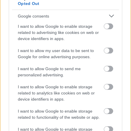
Opted Out
Hírlevél feliratkozás
Google consents
Adja meg keresztnevét:
Adja
I want to allow Google to enable storage
related to advertising like cookies on web or
meg e-mail címét:
device identifiers in apps.
Megismertem és elfogadom a
GDPR-szabályzat
ot
I want to allow my user data to be sent to
Google for online advertising purposes.
Nem szeretne lemaradni semmiről? Csak egy kattintás, és hírlevelünk a
I want to allow Google to send me
legfrissebb információkkal és exkluzív tartalmakkal hétről hétre
personalized advertising.
postaládájába érkezik!
I want to allow Google to enable storage
related to analytics like cookies on web or
A SZOL24 legfrissebb 24 cikke
device identifiers in apps.
I want to allow Google to enable storage
Problémák egész Jász-Nagykun-Szolnok megyében: egyre
related to functionality of the website or app.
több otthoni kútból fogy ki a víz
I want to allow Google to enable storage