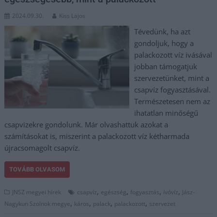
2024.09.30.
Kiss Lajos
Tévedünk, ha azt
gondoljuk, hogy a
palackozott víz ivásával
jobban támogatjuk
szervezetünket, mint a
csapvíz fogyasztásával.
Természetesen nem az
ihatatlan minőségű
csapvizekre gondolunk. Már olvashattuk azokat a
számításokat is, miszerint a palackozott víz kétharmada
újracsomagolt csapvíz.
TOVÁBB OLVASOM
,
,
,
,
JNSZ megyei hírek
csapvíz
egészség
fogyasztás
ívóvíz
Jász-
,
,
,
,
Nagykun Szolnok megye
káros
palack
palackozott
szervezet