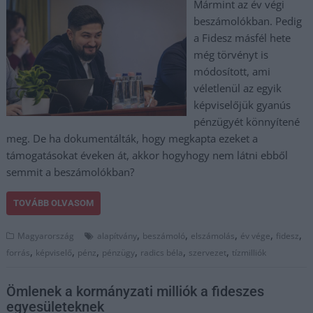
Mármint az év végi
beszámolókban. Pedig
a Fidesz másfél hete
még törvényt is
módosított, ami
véletlenül az egyik
képviselőjük gyanús
pénzügyét könnyítené
meg. De ha dokumentálták, hogy megkapta ezeket a
támogatásokat éveken át, akkor hogyhogy nem látni ebből
semmit a beszámolókban?
TOVÁBB OLVASOM
,
,
,
,
,
Magyarország
alapítvány
beszámoló
elszámolás
év vége
fidesz
,
,
,
,
,
,
forrás
képviselő
pénz
pénzügy
radics béla
szervezet
tízmilliók
Ömlenek a kormányzati milliók a fideszes
egyesületeknek