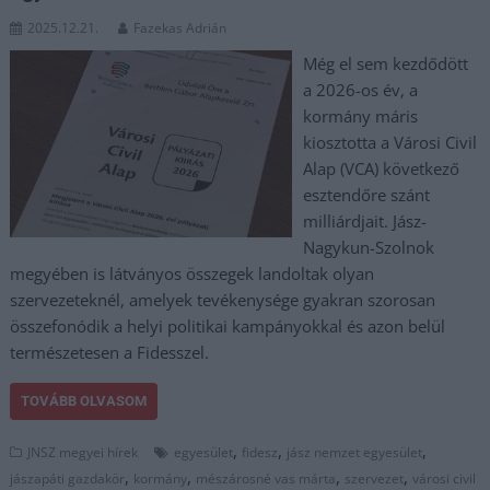
2025.12.21.
Fazekas Adrián
Még el sem kezdődött
a 2026-os év, a
kormány máris
kiosztotta a Városi Civil
Alap (VCA) következő
esztendőre szánt
milliárdjait. Jász-
Nagykun-Szolnok
megyében is látványos összegek landoltak olyan
szervezeteknél, amelyek tevékenysége gyakran szorosan
összefonódik a helyi politikai kampányokkal és azon belül
természetesen a Fidesszel.
TOVÁBB OLVASOM
,
,
,
JNSZ megyei hírek
egyesület
fidesz
jász nemzet egyesület
,
,
,
,
jászapáti gazdakör
kormány
mészárosné vas márta
szervezet
városi civil