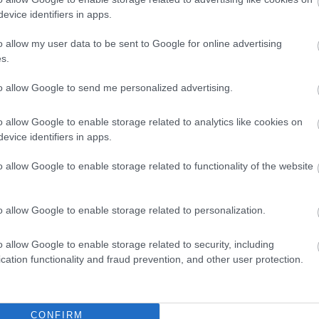
állt meg a buszsofőr, akit halálosan
evice identifiers in apps.
megfenyegetett egy ittas utas.
o allow my user data to be sent to Google for online advertising
Intézkedéstaktikai képzést tartottak az Ózdi
s.
Rendőrkapitányságon 2023. február 22-én,
amikor rendhagyó módon 17 óra 5 perckor
to allow Google to send me personalized advertising.
egy menetrendszerinti járat állt meg a
rendőrség előtt. A buszsofőr kért segítséget
o allow Google to enable storage related to analytics like cookies on
az egyenruhásoktól, mivel rátámadt egy ittas
evice identifiers in apps.
utas. A 48 éves férfi hangosan hallgatta a
zenét, zavarta a többi utast, a sofőr pedig
o allow Google to enable storage related to functionality of the website
védelmük érdekében próbálta megfékezni. A
férfi ezután leköpte a busz vezetőjét, sőt a
o allow Google to enable storage related to personalization.
nála lévő késsel halálosan megfenyegette. A
o allow Google to enable storage related to security, including
cation functionality and fraud prevention, and other user protection.
CONFIRM