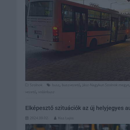
,
,
Szolnok
busz
buszvezető
Jász-Nagykun Szolnok megye
,
vezető
volánbusz
Elképesztő szituációk az új helyjegyes 
2024.09.02.
Kiss Lajos