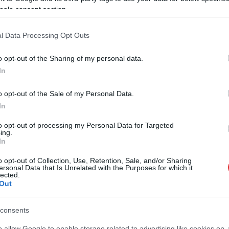
ogle consent section.
tárgyaláson, ahol a 2022-ben
Tomajmonostorán kisbuszban felejtett
l Data Processing Opt Outs
kislány ügyében hoztak volna ítéletet. A
Tiszafüredi Járásbíróság elnapolta ezt, mert a
o opt-out of the Sharing of my personal data.
Tiszafüredi Járási Ügyészség vádmódosítást
In
nyújtott be az ügyben.
o opt-out of the Sale of my Personal Data.
TOVÁBB OLVASOM
In
to opt-out of processing my Personal Data for Targeted
ing.
In
o opt-out of Collection, Use, Retention, Sale, and/or Sharing
,
,
,
hőség
tiszafüred
tomajmonostora
ersonal Data that Is Unrelated with the Purposes for which it
lected.
Out
aki azonnal a rendőrkapitányságra hajtott
consents
Közvetlenül az Ózdi Rendőrkapitányság előtt
o allow Google to enable storage related to advertising like cookies on