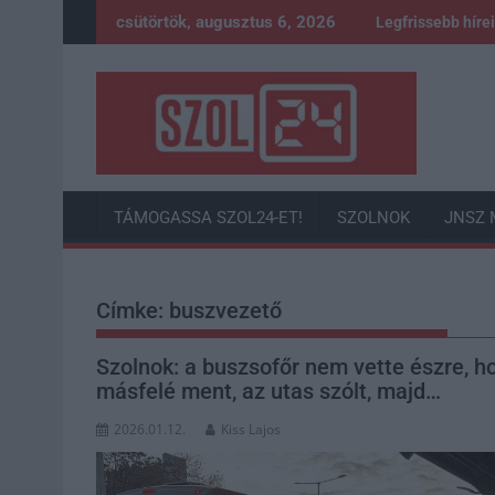
Skip
csütörtök, augusztus 6, 2026
Legfrissebb híre
to
content
TÁMOGASSA SZOL24-ET!
SZOLNOK
JNSZ 
Címke:
buszvezető
Szolnok: a buszsofőr nem vette észre, h
másfelé ment, az utas szólt, majd…
2026.01.12.
Kiss Lajos