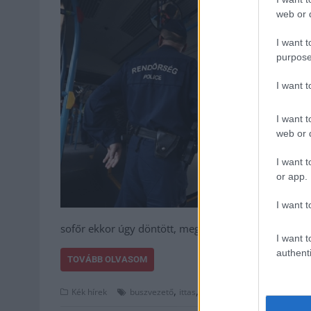
web or d
I want t
purpose
I want 
I want t
web or d
I want t
or app.
I want t
sofőr ekkor úgy döntött, meg sem…
I want t
authenti
TOVÁBB OLVASOM
,
,
,
Kék hírek
buszvezető
ittas
rendőrség
utas