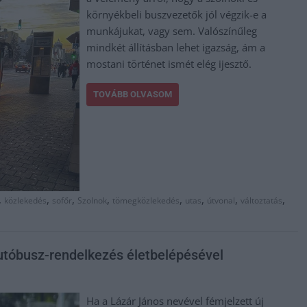
környékbeli buszvezetők jól végzik-e a
munkájukat, vagy sem. Valószínűleg
mindkét állításban lehet igazság, ám a
mostani történet ismét elég ijesztő.
TOVÁBB OLVASOM
,
,
,
,
,
,
,
,
közlekedés
sofőr
Szolnok
tömegközlekedés
utas
útvonal
változtatás
autóbusz-rendelkezés életbelépésével
Ha a Lázár János nevével fémjelzett új