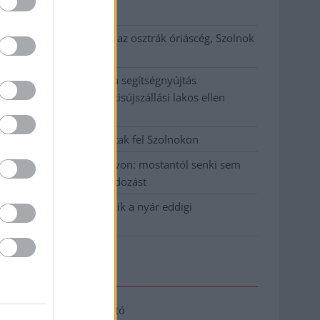
klíma
Átszervezi működését az osztrák óriáscég, Szolnok
is érintett
Tragédiába torkollott a segítségnyújtás
elmulasztása, három kisújszállási lakos ellen
emeltek vádat
Hatalmas lángok csaptak fel Szolnokon
Vízitraffipax a Tisza-tavon: mostantól senki sem
úszhatja meg a száguldozást
Szolnokra is megérkezik a nyár eddigi
legkeményebb napja
Elérhetőség
Adatkezelési tájékoztató