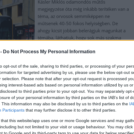
Kásler Miklós odamondós műtős
megjegyzése óta még inkább terítéken van a
téma, az orvosok semmiképpen ne
műtsenek 40-50 fokos helyiségben. De
ahogy kicsit jobban belerágjuk magunkat a
témába, láthatjuk, hogy sok más szakma
képviselőinek is meg kell küzdeniük a
 -
Do Not Process My Personal Information
hőséggel, amikor nagy a kánikula. Más:
miért kell ilyen forró járművekben
utaznunk?
to opt-out of the sale, sharing to third parties, or processing of your per
formation for targeted advertising by us, please use the below opt-out s
r selection. Please note that after your opt-out request is processed y
TOVÁBB OLVASOM
eing interest-based ads based on personal information utilized by us or
disclosed to third parties prior to your opt-out. You may separately opt-
,
,
,
,
postás
szervezet
Szolnok
vasutas
losure of your personal information by third parties on the IAB’s list of
. This information may also be disclosed by us to third parties on the
IA
Participants
that may further disclose it to other third parties.
tett és később meghalt kislány ügyében
 that this website/app uses one or more Google services and may gath
including but not limited to your visit or usage behaviour. You may click 
 to Google and its third-party tags to use your data for below specifi
Nem született határozathozatal a január 16-i