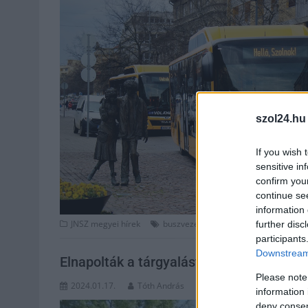
szol24.hu
If you wish 
sensitive in
confirm you
continue se
information 
,
,
,
JNSZ megyei hírek
buszvezető
hőség
kánikula
munka
further disc
participants
Downstream 
Elnapolták a tárgyalást a buszban felej
Please note
2024.01.17.
Tóth András
information 
deny consent