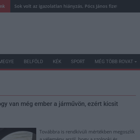
Sok volt az igazolatlan hiányzás, Pócs János fizetéslevoná
ink
MEGYE
BELFÖLD
KÉK
SPORT
MÉG TÖBB ROVAT
ogy van még ember a járművön, ezért kicsit
Továbbra is rendkívüli mértékben megoszlik
a vélemény arról, hogy a szolnoki és