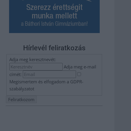
Hírlevél feliratkozás
Adja meg keresztnevét:
Adja meg e-mail
címét:
Megismertem és elfogadom a
GDPR-
szabályzat
ot
Nem szeretne lemaradni semmiről? Csak egy kattintás, és
hírlevelünk a legfrissebb információkkal és exkluzív
tartalmakkal hétről hétre postaládájába érkezik!