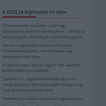
A SZOL24 legfrissebb 24 cikke
A Tisza kormány minisztere újabb nagy
változásokról döntött a közoktatásban – például az
iskolaigazgatók visszakapják munkáltatói jogaikat
Sok volt az igazolatlan hiányzás, Pócs János
fizetéslevonást kapott, más fideszesek még
kevesebbet vittek haza
A Szolnok megyei gazdák nagyon nem akarták a
JÉGER további üzemeltetését
Csendélet 5.0: alig balesetveszélyes lépcső és
remek állapotban levő buszmegálló mutatja, hogy
Szolnok mennyire élhető város
Pénteken újra csökken a benzin és a gázolaj ára is