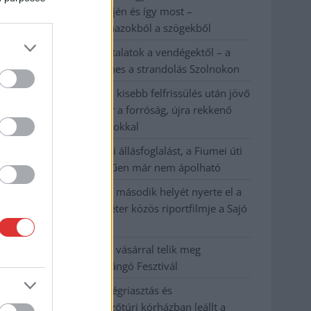
évvel ezelőtti árvíz idején és így most –
fotógyűjtemény ugyanazokból a szögekből
Ilyenek eddig a tapasztalatok a vendégektől – a
hőhullám miatt ingyenes a strandolás Szolnokon
Nem biztató: a hétvégi kisebb felfrissülés után jövő
héten megint visszatér a forróság, újra rekkenő
hőség jön, akár 38 fokokkal
Közzétették a szakértői állásfoglalást, a Fiumei úti
fák többsége szakszerűen már nem ápolható
A MÚOSZ sajtódíjának második helyét nyerte el a
Borsod24 és a Paraméter közös riportfilmje a Sajó
szennyezéséről
Tánccal, zeneszóval és vásárral telik meg
Jászberény, indul a Csángó Fesztivál
Meghosszabbított hőségriasztás és
vízkorlátozások, a mezőtúri kórházban leállt a