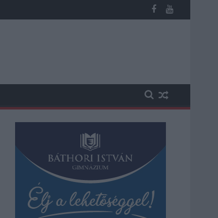
st kapott, más fideszesek még kevesebbet vittek haza