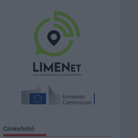
Címkefelhő