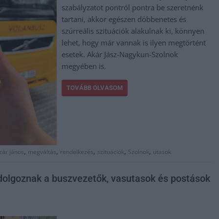
szabályzatot pontról pontra be szeretnénk
tartani, akkor egészen döbbenetes és
szürreális szituációk alakulnak ki, könnyen
lehet, hogy már vannak is ilyen megtörtént
esetek. Akár Jász-Nagykun-Szolnok
megyében is.
TOVÁBB OLVASOM
,
,
,
,
,
zár jános
megváltás
rendelkezés
szituációk
Szolnok
utasok
dolgoznak a buszvezetők, vasutasok és postások