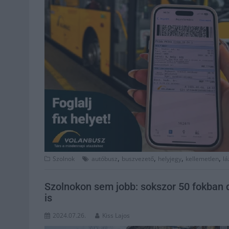
,
,
,
,
Szolnok
autóbusz
buszvezető
helyjegy
kellemetlen
lá
Szolnokon sem jobb: sokszor 50 fokban 
is
2024.07.26.
Kiss Lajos