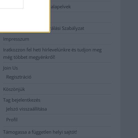
Etikai és függetlenségi alapelvek
Hirdetési árak
Hozzászólási és Moderálási Szabályzat
Impresszum
Iratkozzon fel heti hírlevelünkre és tudjon meg
még többet megyénkről!
Join Us
Regisztráció
Köszönjük
Tag bejelentkezés
Jelszó visszaállítása
Profil
Támogassa a független helyi sajtót!