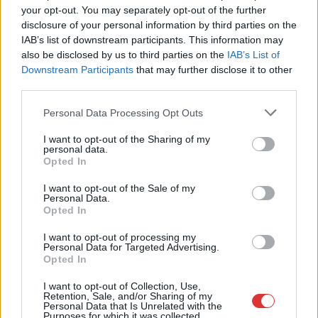
Rövid idő alatt számos vállalkozás jelezte, hogy segítene
your opt-out. You may separately opt-out of the further
azoknak a munkavállalóknak, akik a tószegi kerékpárgyár
disclosure of your personal information by third parties on the
IAB’s list of downstream participants. This information may
bezárása...
also be disclosed by us to third parties on the
IAB’s List of
Szolnok
Downstream Participants
that may further disclose it to other
third parties.
Please note that this website/app uses one or more Google
Personal Data Processing Opt Outs
services and may gather and store information including but
not limited to your visit or usage behaviour. You may click to
I want to opt-out of the Sharing of my
personal data.
grant or deny consent to Google and its third-party tags to
Opted In
use your data for below specified purposes in below Google
consent section.
I want to opt-out of the Sale of my
Personal Data.
Opted In
I want to opt-out of processing my
Personal Data for Targeted Advertising.
Opted In
2026.08.07.
Horváth Zsolt
I want to opt-out of Collection, Use,
Retention, Sale, and/or Sharing of my
41 fok fölé forrósodott az ország, Szolnokon pedig
Personal Data that Is Unrelated with the
Purposes for which it was collected.
egy másik rekord is megdőlt