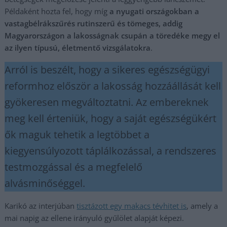
Példaként hozta fel, hogy míg
a nyugati országokban a
vastagbélrákszűrés rutinszerű és tömeges, addig
Magyarországon a lakosságnak csupán a töredéke megy el
az ilyen típusú, életmentő vizsgálatokra
.
Arról is beszélt, hogy a sikeres egészségügyi
reformhoz először a lakosság hozzáállását kell
gyökeresen megváltoztatni. Az embereknek
meg kell érteniük, hogy a saját egészségükért
ők maguk tehetik a legtöbbet a
kiegyensúlyozott táplálkozással, a rendszeres
testmozgással és a megfelelő
alvásminőséggel.
Karikó az interjúban
tisztázott egy makacs tévhitet is
, amely a
mai napig az ellene irányuló gyűlölet alapját képezi.