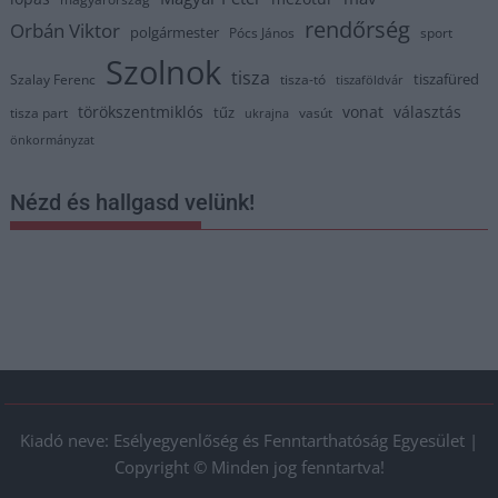
rendőrség
Orbán Viktor
polgármester
Pócs János
sport
Szolnok
tisza
tiszafüred
Szalay Ferenc
tisza-tó
tiszaföldvár
törökszentmiklós
vonat
választás
tűz
tisza part
vasút
ukrajna
önkormányzat
Nézd és hallgasd velünk!
Kiadó neve: Esélyegyenlőség és Fenntarthatóság Egyesület |
Copyright © Minden jog fenntartva!