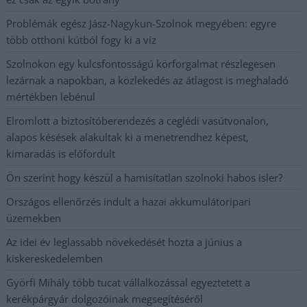
Problémák egész Jász-Nagykun-Szolnok megyében: egyre
több otthoni kútból fogy ki a víz
Szolnokon egy kulcsfontosságú körforgalmat részlegesen
lezárnak a napokban, a közlekedés az átlagost is meghaladó
mértékben lebénul
Elromlott a biztosítóberendezés a ceglédi vasútvonalon,
alapos késések alakultak ki a menetrendhez képest,
kimaradás is előfordult
Ön szerint hogy készül a hamisítatlan szolnoki habos isler?
Országos ellenőrzés indult a hazai akkumulátoripari
üzemekben
Az idei év leglassabb növekedését hozta a június a
kiskereskedelemben
Györfi Mihály több tucat vállalkozással egyeztetett a
kerékpárgyár dolgozóinak megsegítéséről