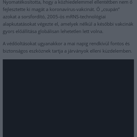
Nyomatékosította, hogy a közhiedelemmel ellentétben nem ő
fejlesztette ki magát a koronavírus-vakcinát. Ő „csupán”
azokat a sorsfordító, 2005-ös mRNS-technológiai
alapkutatásokat végezte el, amelyek nélkül a későbbi vakcinák
gyors előállítása globálisan lehetetlen lett volna.
A védőoltásokat ugyanakkor a mai napig rendkívül fontos és
biztonságos eszköznek tartja a járványok elleni küzdelemben.