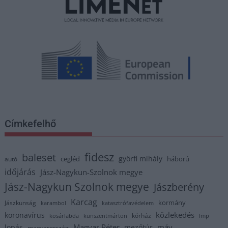
Címkefelhő
fidesz
baleset
györfi mihály
cegléd
háború
autó
időjárás
Jász-Nagykun-Szolnok megye
Jász-Nagykun Szolnok megye
Jászberény
Karcag
kormány
Jászkunság
karambol
katasztrófavédelem
közlekedés
koronavírus
kórház
kosárlabda
kunszentmárton
lmp
Magyar Péter
máv
lopás
mezőtúr
magyarország