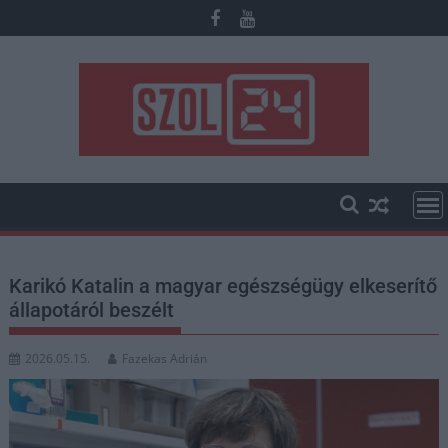
Skip
to
content
Karikó Katalin a magyar egészségügy elkeserítő
állapotáról beszélt
2026.05.15.
Fazekas Adrián