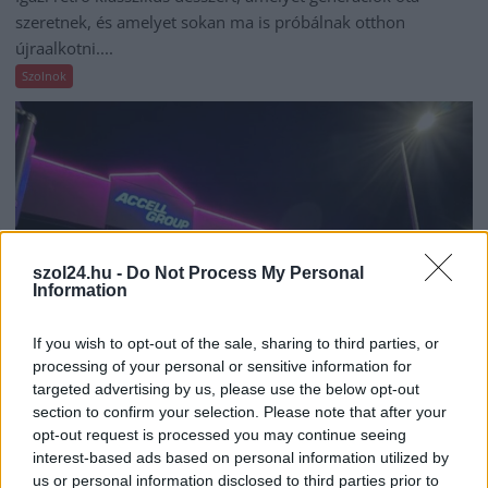
szeretnek, és amelyet sokan ma is próbálnak otthon
újraalkotni....
Szolnok
szol24.hu -
Do Not Process My Personal
Information
If you wish to opt-out of the sale, sharing to third parties, or
processing of your personal or sensitive information for
targeted advertising by us, please use the below opt-out
section to confirm your selection. Please note that after your
2026.08.07.
Horváth Zsolt
opt-out request is processed you may continue seeing
Györfi Mihály több tucat vállalkozással egyeztetett
interest-based ads based on personal information utilized by
a kerékpárgyár dolgozóinak megsegítéséről
us or personal information disclosed to third parties prior to