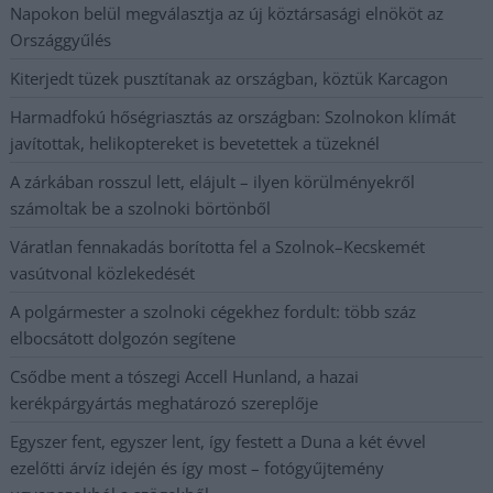
Napokon belül megválasztja az új köztársasági elnököt az
Országgyűlés
Kiterjedt tüzek pusztítanak az országban, köztük Karcagon
Harmadfokú hőségriasztás az országban: Szolnokon klímát
javítottak, helikoptereket is bevetettek a tüzeknél
A zárkában rosszul lett, elájult – ilyen körülményekről
számoltak be a szolnoki börtönből
Váratlan fennakadás borította fel a Szolnok–Kecskemét
vasútvonal közlekedését
A polgármester a szolnoki cégekhez fordult: több száz
elbocsátott dolgozón segítene
Csődbe ment a tószegi Accell Hunland, a hazai
kerékpárgyártás meghatározó szereplője
Egyszer fent, egyszer lent, így festett a Duna a két évvel
ezelőtti árvíz idején és így most – fotógyűjtemény