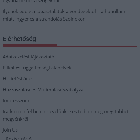
ugyanazokból a szögekből
Ilyenek eddig a tapasztalatok a vendégektől – a hőhullám
miatt ingyenes a strandolás Szolnokon
Elérhetőség
Adatkezelési tájékoztató
Etikai és függetlenségi alapelvek
Hirdetési árak
Hozzászólási és Moderálási Szabályzat
Impresszum
Iratkozzon fel heti hírlevelünkre és tudjon meg még többet
megyénkről!
Join Us
Regisztráció