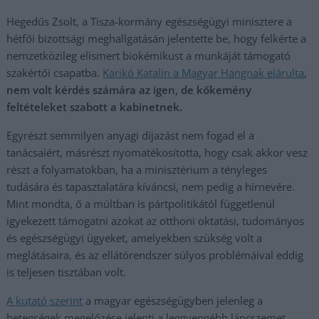
Hegedűs Zsolt, a Tisza-kormány egészségügyi minisztere a
hétfői bizottsági meghallgatásán jelentette be, hogy felkérte a
nemzetközileg elismert biokémikust a munkáját támogató
szakértői csapatba.
Karikó Katalin a Magyar Hangnak elárulta
,
nem volt kérdés számára az igen, de kőkemény
feltételeket szabott a kabinetnek.
Egyrészt semmilyen anyagi díjazást nem fogad el a
tanácsaiért, másrészt nyomatékosította, hogy csak akkor vesz
részt a folyamatokban, ha a minisztérium a tényleges
tudására és tapasztalatára kíváncsi, nem pedig a hírnevére.
Mint mondta, ő a múltban is pártpolitikától függetlenül
igyekezett támogatni azokat az otthoni oktatási, tudományos
és egészségügyi ügyeket, amelyekben szükség volt a
meglátásaira, és az ellátórendszer súlyos problémáival eddig
is teljesen tisztában volt.
A kutató szerint
a magyar egészségügyben jelenleg a
betegségek megelőzése jelenti a leggyengébb láncszemet.