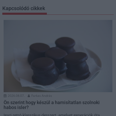
Kapcsolódó cikkek
2026.08.07.
Farkas András
Ön szerint hogy készül a hamisítatlan szolnoki
habos isler?
Igazi retró klasszikus desszert, amelyet generációk óta