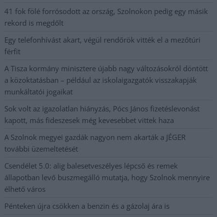
41 fok fölé forrósodott az ország, Szolnokon pedig egy másik
rekord is megdőlt
Egy telefonhívást akart, végül rendőrök vitték el a mezőtúri
férfit
A Tisza kormány minisztere újabb nagy változásokról döntött
a közoktatásban – például az iskolaigazgatók visszakapják
munkáltatói jogaikat
Sok volt az igazolatlan hiányzás, Pócs János fizetéslevonást
kapott, más fideszesek még kevesebbet vittek haza
A Szolnok megyei gazdák nagyon nem akarták a JÉGER
további üzemeltetését
Csendélet 5.0: alig balesetveszélyes lépcső és remek
állapotban levő buszmegálló mutatja, hogy Szolnok mennyire
élhető város
Pénteken újra csökken a benzin és a gázolaj ára is