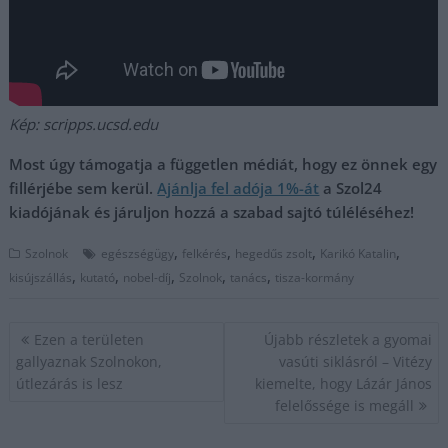
Kép: scripps.ucsd.edu
Most úgy támogatja a független médiát, hogy ez önnek egy
fillérjébe sem kerül.
Ajánlja fel adója 1%-át
a Szol24
kiadójának és járuljon hozzá a szabad sajtó túléléséhez!
,
,
,
,
Szolnok
egészségügy
felkérés
hegedűs zsolt
Karikó Katalin
,
,
,
,
,
kisújszállás
kutató
nobel-díj
Szolnok
tanács
tisza-kormány
Bejegyzés
Ezen a területen
Újabb részletek a gyomai
navigáció
gallyaznak Szolnokon,
vasúti siklásról – Vitézy
útlezárás is lesz
kiemelte, hogy Lázár János
felelőssége is megáll