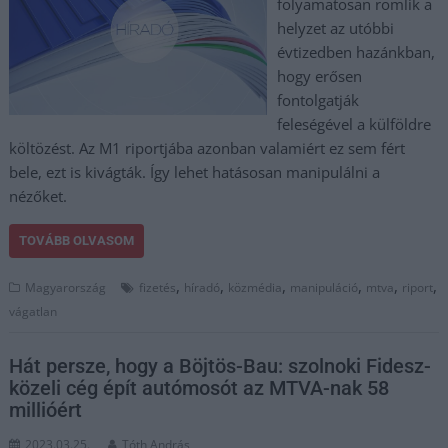
folyamatosan romlik a
helyzet az utóbbi
évtizedben hazánkban,
hogy erősen
fontolgatják
feleségével a külföldre
költözést. Az M1 riportjába azonban valamiért ez sem fért
bele, ezt is kivágták. Így lehet hatásosan manipulálni a
nézőket.
TOVÁBB OLVASOM
,
,
,
,
,
,
Magyarország
fizetés
híradó
közmédia
manipuláció
mtva
riport
vágatlan
Hát persze, hogy a Böjtös-Bau: szolnoki Fidesz-
közeli cég épít autómosót az MTVA-nak 58
millióért
2023.03.25.
Tóth András