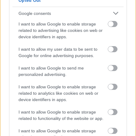
Opted Out
MTVA alkalmazottja a
férfi, de éppen a
Google consents
Kékfény című bűnügyi
I want to allow Google to enable storage
műsor riportere.
related to advertising like cookies on web or
Megfordult a rabló és a
device identifiers in apps.
pandúr esete? Az RTL Híradójának információi szerint a
közmédia alkalmazottja, azon belül is a Kékfény bűnügyi
I want to allow my user data to be sent to
Google for online advertising purposes.
riportere az a 44 éves férfi, akit prostitúció elősegítésének
gyanúja miatt fogott el a rendőrség január 11-én. A nyomozás
I want to allow Google to send me
adatai szerint B.B. 2021 augusztusától saját nevére vett bérbe
personalized advertising.
összesen 13 lakást az ország több nagyvárosában abból a
célból, hogy azokban prostituáltak végezhessenek
I want to allow Google to enable storage
szexmunkát, akik naponta, készpénzben fizettek neki 12-15
related to analytics like cookies on web or
device identifiers in apps.
ezer forint összegű…
I want to allow Google to enable storage
TOVÁBB OLVASOM
related to functionality of the website or app.
,
,
,
,
Magyarország
bűncselekmény
kékfény
lebukás
mtva
riporter
I want to allow Google to enable storage