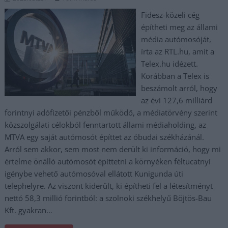
Fidesz-közeli cég
építheti meg az állami
média autómosóját,
írta az RTL.hu, amit a
Telex.hu idézett.
Korábban a Telex is
beszámolt arról, hogy
az évi 127,6 milliárd
forintnyi adófizetői pénzből működő, a médiatörvény szerint
közszolgálati célokból fenntartott állami médiaholding, az
MTVA egy saját autómosót építtet az óbudai székházánál.
Arról sem akkor, sem most nem derült ki információ, hogy mi
értelme önálló autómosót építtetni a környéken féltucatnyi
igénybe vehető autómosóval ellátott Kunigunda úti
telephelyre. Az viszont kiderült, ki építheti fel a létesítményt
nettó 58,3 millió forintból: a szolnoki székhelyű Böjtös-Bau
Kft. gyakran…