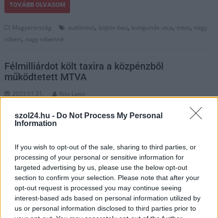
TOVÁBB OLVASOM
,
,
,
,
Magyarország
autómosó
böjtös-bau
kunigunda utca
mtva
nagy
,
róbert
nagy róbertné
Félmilliárdot költ taxira a közpénzből
működtetett MTVA
2023.01.31.
Kiss Lajos
Kellemes kis bevétel a
szol24.hu -
Do Not Process My Personal
taxisoknak, a köztévé
Information
hihetetlen költekezése
mindenre kiterjed,
If you wish to opt-out of the sale, sharing to third parties, or
igaz, több, mint
processing of your personal or sensitive information for
százmilliárdból telik is.
targeted advertising by us, please use the below opt-out
section to confirm your selection. Please note that after your
Közpénzből persze. A
opt-out request is processed you may continue seeing
közpénzből működő
interest-based ads based on personal information utilized by
Médiaszolgáltatás- támogató és Vagyonkezelő Alap, vagyis az
us or personal information disclosed to third parties prior to
MTVA tavaly nettó 490 milliós tendert írt ki fuvarszervezési