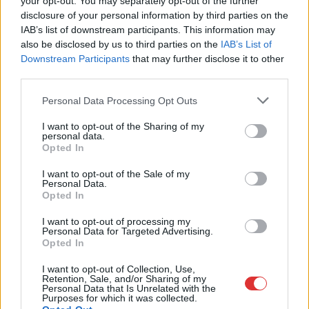
your opt-out. You may separately opt-out of the further
szolgáltatásra/taxiszolgáltatásra, amelyen a Főtaxi az eljárás
disclosure of your personal information by third parties on the
kezdeti szakaszában kifogással élt, mivel úgy ítélte meg, hogy
IAB’s list of downstream participants. This information may
a kiírás nem teremt lehetőséget igazi versenyre, ezért
also be disclosed by us to third parties on the
IAB’s List of
Downstream Participants
that may further disclose it to other
jogsértő. A Közbeszerzési Döntőbizottság azonban a kérelmet
third parties.
visszautasította, az eljárást pedig megszüntette. Végül a Főtaxi
lett a befutó. Az Átlátszó cikke szerint a tender meghívásos
Please note that this website/app uses one or more Google
Personal Data Processing Opt Outs
volt, az eljárás két szakaszból állt.…
services and may gather and store information including but
not limited to your visit or usage behaviour. You may click to
I want to opt-out of the Sharing of my
personal data.
grant or deny consent to Google and its third-party tags to
TOVÁBB OLVASOM
Opted In
use your data for below specified purposes in below Google
consent section.
,
,
,
Magyarország
500 millió
közpénz
mtva
taxi
I want to opt-out of the Sale of my
Personal Data.
Opted In
A köztévé riporterét fogták el országos
I want to opt-out of processing my
bordélyhálózat fenntartásáért
Personal Data for Targeted Advertising.
Opted In
2023.01.13.
Kiss Lajos
I want to opt-out of Collection, Use,
Az ügy külön
Retention, Sale, and/or Sharing of my
Personal Data that Is Unrelated with the
érdekessége, hogy
Purposes for which it was collected.
nem elég, hogy az