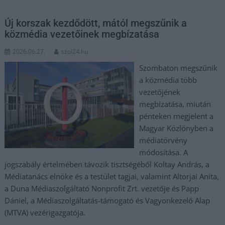
Új korszak kezdődött, mától megszűnik a
közmédia vezetőinek megbízatása
2026.06.27.
szol24.hu
Szombaton megszűnik
a közmédia több
vezetőjének
megbízatása, miután
pénteken megjelent a
Magyar Közlönyben a
médiatörvény
módosítása. A
jogszabály értelmében távozik tisztségéből Koltay András, a
Médiatanács elnöke és a testület tagjai, valamint Altorjai Anita,
a Duna Médiaszolgáltató Nonprofit Zrt. vezetője és Papp
Dániel, a Médiaszolgáltatás-támogató és Vagyonkezelő Alap
(MTVA) vezérigazgatója.