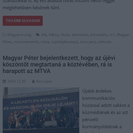
szavazókkal is. Az élő adásba hívás viszont hétfő reggel
meglehetősen későnek tűnt.
TOVÁBB OLVASOM
,
,
,
,
,
,
Magyarország
élő
fidesz
hívás
közmédia
közvetítés
m1
Magyar
,
,
,
,
,
Péter
miniszterelnök
mtva
sajtótájékoztató
tisza part
változás
Magyar Péter bejelentkezett, hogy az újévi
köszöntőt megtartaná a köztévében, rá is
harapott az MTVA
2024.12.30.
Kiss Lajos
Újabb érdekes
kommunikációs
húzással adott sakkot a
közmédiának és az azt
pénzelő
kormányoldalnak a