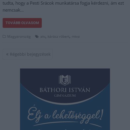
tudta, hogy a Pesti Srácok munkatársa fogja kérdezni, ám ezt
nemcsak…
TOVÁBB OLVASOM
,
,
Magyarország
atv
kárász róbert
mtva
Bejegyzés
Régebbi bejegyzések
navigáció