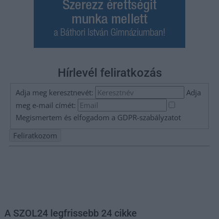
Hírlevél feliratkozás
Adja meg keresztnevét:
Adja
meg e-mail címét:
Megismertem és elfogadom a
GDPR-szabályzat
ot
Nem szeretne lemaradni semmiről? Csak egy kattintás, és hírlevelünk a
legfrissebb információkkal és exkluzív tartalmakkal hétről hétre
postaládájába érkezik!
A SZOL24 legfrissebb 24 cikke