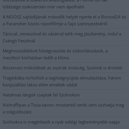
többsége szakszerűen már nem ápolható
A MÚOSZ sajtódíjának második helyét nyerte el a Borsod24 és
a Paraméter közös riportfilmje a Sajó szennyezéséről
Tánccal, zeneszóval és vásárral telik meg Jászberény, indul a
Csángó Fesztivál
Meghosszabbított hőségriasztás és vízkorlátozások, a
mezőtúri kórházban leállt a klíma
Átszervezi működését az osztrák óriáscég, Szolnok is érintett
Tragédiába torkollott a segítségnyújtás elmulasztása, három
kisújszállási lakos ellen emeltek vádat
Hatalmas lángok csaptak fel Szolnokon
Vízitraffipax a Tisza-tavon: mostantól senki sem úszhatja meg
a száguldozást
Szolnokra is megérkezik a nyár eddigi legkeményebb napja