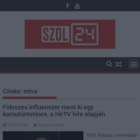
Skip
to
content
Címke:
mtva
Fideszes influenszer ment ki egy
kamutüntetésre, a HírTV híre alapján
2026.07.08.
Fazekas Adrián
Tóth Roland, ismertebb