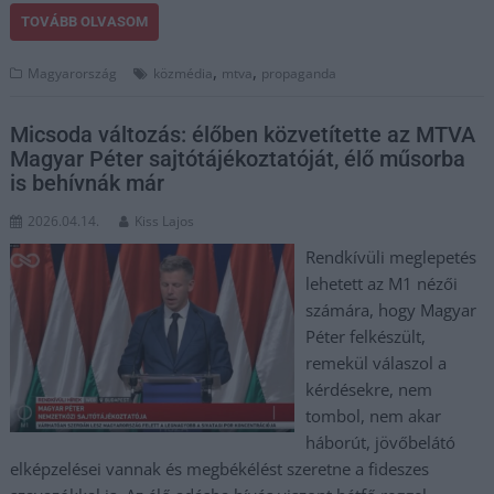
TOVÁBB OLVASOM
,
,
Magyarország
közmédia
mtva
propaganda
Micsoda változás: élőben közvetítette az MTVA
Magyar Péter sajtótájékoztatóját, élő műsorba
is behívnák már
2026.04.14.
Kiss Lajos
Rendkívüli meglepetés
lehetett az M1 nézői
számára, hogy Magyar
Péter felkészült,
remekül válaszol a
kérdésekre, nem
tombol, nem akar
háborút, jövőbelátó
elképzelései vannak és megbékélést szeretne a fideszes