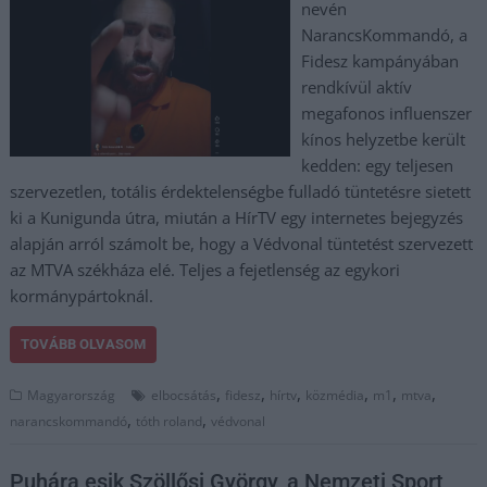
nevén
NarancsKommandó, a
Fidesz kampányában
rendkívül aktív
megafonos influenszer
kínos helyzetbe került
kedden: egy teljesen
szervezetlen, totális érdektelenségbe fulladó tüntetésre sietett
ki a Kunigunda útra, miután a HírTV egy internetes bejegyzés
alapján arról számolt be, hogy a Védvonal tüntetést szervezett
az MTVA székháza elé. Teljes a fejetlenség az egykori
kormánypártoknál.
TOVÁBB OLVASOM
,
,
,
,
,
,
Magyarország
elbocsátás
fidesz
hírtv
közmédia
m1
mtva
,
,
narancskommandó
tóth roland
védvonal
Puhára esik Szöllősi György, a Nemzeti Sport