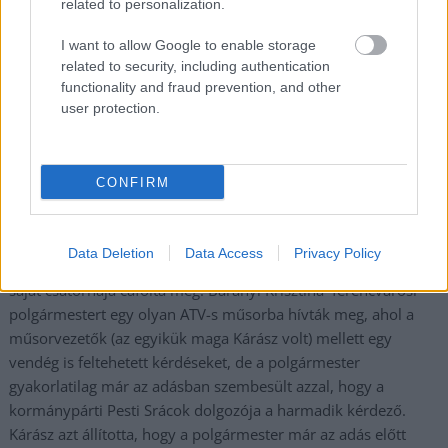
related to personalization.
A köztévénél lesz csúcsvezető Kárász Róbert
I want to allow Google to enable storage
2022.12.10.
Tóth András
related to security, including authentication
functionality and fraud prevention, and other
A Blikk információi
user protection.
szerint Kárász Róbert,
aki nemrég távozott az
ATV-től, az MTVA egyik
CONFIRM
új igazgatója lesz.
Kárászt nemrégiben,
még ATV-s
Data Deletion
Data Access
Privacy Policy
műsorvezetőként a
saját csatornája cáfolta meg. Baranyi Krisztina ferencvárosi
polgármestert egy olyan ATV-s műsorba hívták meg, ahol a
műsorvezetők (az egyikük maga Kárász volt) mellett egy
vendég is feltehetett kérdéseket, de a polgármester
gyakorlatilag már az adásban szembesült azzal, hogy a
kormánypárti Pesti Srácok dolgozója a harmadik kérdező.
Kárász azt állította, hogy a polgármester már az adás előtt