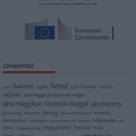
Címkefelhő
fidesz
baleset
györfi mihály
cegléd
háború
autó
időjárás
Jász-Nagykun-Szolnok megye
Jász-Nagykun Szolnok megye
Jászberény
Karcag
kormány
Jászkunság
karambol
katasztrófavédelem
közlekedés
koronavírus
kórház
kosárlabda
kunszentmárton
lmp
Magyar Péter
máv
lopás
mezőtúr
magyarország
rendőrség