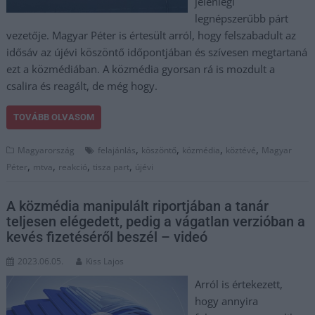
jelenlegi
legnépszerűbb párt
vezetője. Magyar Péter is értesült arról, hogy felszabadult az
idősáv az újévi köszöntő időpontjában és szívesen megtartaná
ezt a közmédiában. A közmédia gyorsan rá is mozdult a
csalira és reagált, de még hogy.
TOVÁBB OLVASOM
,
,
,
,
Magyarország
felajánlás
köszöntő
közmédia
köztévé
Magyar
,
,
,
,
Péter
mtva
reakció
tisza part
újévi
A közmédia manipulált riportjában a tanár
teljesen elégedett, pedig a vágatlan verzióban a
kevés fizetéséről beszél – videó
2023.06.05.
Kiss Lajos
Arról is értekezett,
hogy annyira