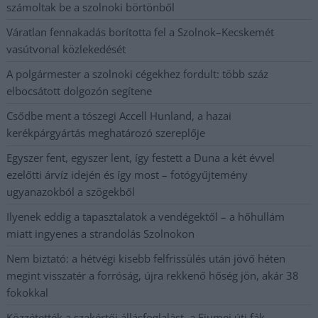
számoltak be a szolnoki börtönből
Váratlan fennakadás borította fel a Szolnok–Kecskemét
vasútvonal közlekedését
A polgármester a szolnoki cégekhez fordult: több száz
elbocsátott dolgozón segítene
Csődbe ment a tószegi Accell Hunland, a hazai
kerékpárgyártás meghatározó szereplője
Egyszer fent, egyszer lent, így festett a Duna a két évvel
ezelőtti árvíz idején és így most – fotógyűjtemény
ugyanazokból a szögekből
Ilyenek eddig a tapasztalatok a vendégektől – a hőhullám
miatt ingyenes a strandolás Szolnokon
Nem biztató: a hétvégi kisebb felfrissülés után jövő héten
megint visszatér a forróság, újra rekkenő hőség jön, akár 38
fokokkal
Közzétették a szakértői állásfoglalást, a Fiumei úti fák