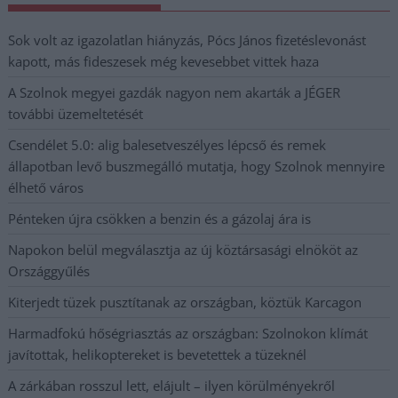
Sok volt az igazolatlan hiányzás, Pócs János fizetéslevonást
kapott, más fideszesek még kevesebbet vittek haza
A Szolnok megyei gazdák nagyon nem akarták a JÉGER
további üzemeltetését
Csendélet 5.0: alig balesetveszélyes lépcső és remek
állapotban levő buszmegálló mutatja, hogy Szolnok mennyire
élhető város
Pénteken újra csökken a benzin és a gázolaj ára is
Napokon belül megválasztja az új köztársasági elnököt az
Országgyűlés
Kiterjedt tüzek pusztítanak az országban, köztük Karcagon
Harmadfokú hőségriasztás az országban: Szolnokon klímát
javítottak, helikoptereket is bevetettek a tüzeknél
A zárkában rosszul lett, elájult – ilyen körülményekről