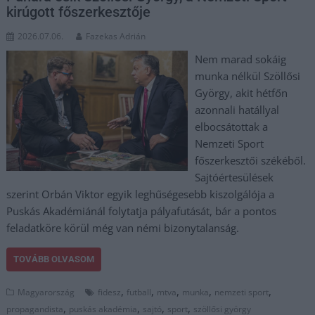
kirúgott főszerkesztője
2026.07.06.
Fazekas Adrián
Nem marad sokáig
munka nélkül Szöllősi
György, akit hétfőn
azonnali hatállyal
elbocsátottak a
Nemzeti Sport
főszerkesztői székéből.
Sajtóértesülések
szerint Orbán Viktor egyik leghűségesebb kiszolgálója a
Puskás Akadémiánál folytatja pályafutását, bár a pontos
feladatköre körül még van némi bizonytalanság.
TOVÁBB OLVASOM
,
,
,
,
,
Magyarország
fidesz
futball
mtva
munka
nemzeti sport
,
,
,
,
propagandista
puskás akadémia
sajtó
sport
szöllősi györgy