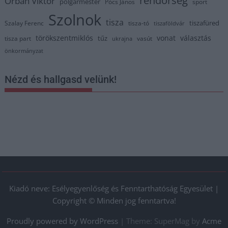
Orbán Viktor
polgármester
Pócs János
sport
Szolnok
tisza
tiszafüred
Szalay Ferenc
tisza-tó
tiszaföldvár
törökszentmiklós
vonat
választás
tűz
tisza part
vasút
ukrajna
önkormányzat
Nézd és hallgasd velünk!
Kiadó neve: Esélyegyenlőség és Fenntarthatóság Egyesület |
Copyright © Minden jog fenntartva!
Proudly powered by WordPress
|
Theme: SuperMag by
Acme