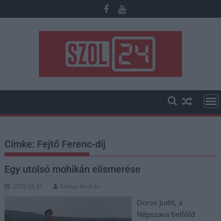
Skip
to
content
Címke:
Fejtő Ferenc-díj
Egy utolsó mohikán elismerése
2025.08.31.
Farkas András
Doros Judit, a
Népszava belföld