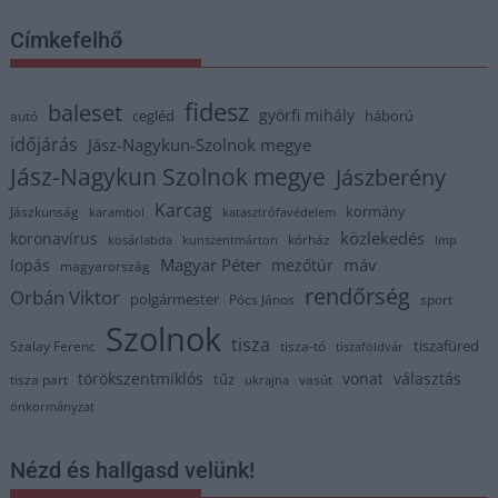
Címkefelhő
fidesz
baleset
györfi mihály
cegléd
háború
autó
időjárás
Jász-Nagykun-Szolnok megye
Jász-Nagykun Szolnok megye
Jászberény
Karcag
kormány
Jászkunság
karambol
katasztrófavédelem
közlekedés
koronavírus
kórház
kosárlabda
kunszentmárton
lmp
Magyar Péter
máv
lopás
mezőtúr
magyarország
rendőrség
Orbán Viktor
polgármester
Pócs János
sport
Szolnok
tisza
tiszafüred
Szalay Ferenc
tisza-tó
tiszaföldvár
törökszentmiklós
vonat
választás
tűz
tisza part
vasút
ukrajna
önkormányzat
Nézd és hallgasd velünk!