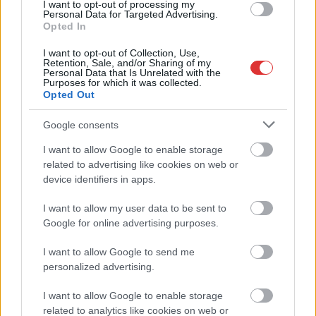
I want to opt-out of processing my
állapotban levő buszmegálló mutatja, hogy Szolnok mennyire
Personal Data for Targeted Advertising.
Opted In
élhető város
Pénteken újra csökken a benzin és a gázolaj ára is
I want to opt-out of Collection, Use,
Retention, Sale, and/or Sharing of my
Personal Data that Is Unrelated with the
Napokon belül megválasztja az új köztársasági elnököt az
Purposes for which it was collected.
Országgyűlés
Opted Out
Kiterjedt tüzek pusztítanak az országban, köztük Karcagon
Google consents
Harmadfokú hőségriasztás az országban: Szolnokon klímát
I want to allow Google to enable storage
javítottak, helikoptereket is bevetettek a tüzeknél
related to advertising like cookies on web or
device identifiers in apps.
A zárkában rosszul lett, elájult – ilyen körülményekről
számoltak be a szolnoki börtönből
I want to allow my user data to be sent to
Google for online advertising purposes.
Váratlan fennakadás borította fel a Szolnok–Kecskemét
vasútvonal közlekedését
I want to allow Google to send me
personalized advertising.
A polgármester a szolnoki cégekhez fordult: több száz
elbocsátott dolgozón segítene
I want to allow Google to enable storage
Csődbe ment a tószegi Accell Hunland, a hazai
related to analytics like cookies on web or