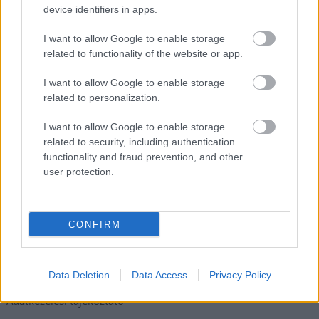
device identifiers in apps.
kerékpárgyártás meghatározó szereplője
Egyszer fent, egyszer lent, így festett a Duna a két évvel
I want to allow Google to enable storage
ezelőtti árvíz idején és így most – fotógyűjtemény
related to functionality of the website or app.
ugyanazokból a szögekből
I want to allow Google to enable storage
Ilyenek eddig a tapasztalatok a vendégektől – a hőhullám
related to personalization.
miatt ingyenes a strandolás Szolnokon
I want to allow Google to enable storage
Nem biztató: a hétvégi kisebb felfrissülés után jövő héten
related to security, including authentication
megint visszatér a forróság, újra rekkenő hőség jön, akár 38
functionality and fraud prevention, and other
fokokkal
user protection.
Közzétették a szakértői állásfoglalást, a Fiumei úti fák
többsége szakszerűen már nem ápolható
CONFIRM
Elérhetőség
Data Deletion
Data Access
Privacy Policy
Adatkezelési tájékoztató