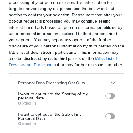
Az idei év leglassabb növekedését hozta a június a
processing of your personal or sensitive information for
kiskereskedelemben
targeted advertising by us, please use the below opt-out
section to confirm your selection. Please note that after your
Györfi Mihály több tucat vállalkozással egyeztetett a
opt-out request is processed you may continue seeing
kerékpárgyár dolgozóinak megsegítéséről
interest-based ads based on personal information utilized by
us or personal information disclosed to third parties prior to
41 fok fölé forrósodott az ország, Szolnokon pedig egy másik
your opt-out. You may separately opt-out of the further
rekord is megdőlt
disclosure of your personal information by third parties on the
IAB’s list of downstream participants. This information may
Egy telefonhívást akart, végül rendőrök vitték el a mezőtúri
also be disclosed by us to third parties on the
IAB’s List of
férfit
Downstream Participants
that may further disclose it to other
A Tisza kormány minisztere újabb nagy változásokról döntött
third parties.
a közoktatásban – például az iskolaigazgatók visszakapják
Please note that this website/app uses one or more Google
Personal Data Processing Opt Outs
munkáltatói jogaikat
services and may gather and store information including but
not limited to your visit or usage behaviour. You may click to
I want to opt-out of the Sharing of my
Sok volt az igazolatlan hiányzás, Pócs János fizetéslevonást
personal data.
grant or deny consent to Google and its third-party tags to
kapott, más fideszesek még kevesebbet vittek haza
Opted In
use your data for below specified purposes in below Google
A Szolnok megyei gazdák nagyon nem akarták a JÉGER
consent section.
I want to opt-out of the Sale of my
Personal Data.
további üzemeltetését
Opted In
Csendélet 5.0: alig balesetveszélyes lépcső és remek