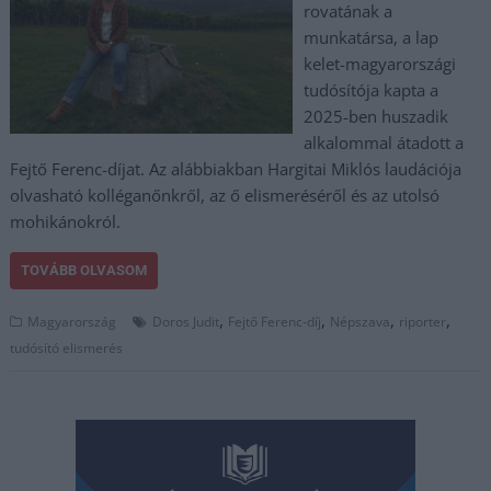
rovatának a
munkatársa, a lap
kelet-magyarországi
tudósítója kapta a
2025-ben huszadik
alkalommal átadott a
Fejtő Ferenc-díjat. Az alábbiakban Hargitai Miklós laudációja
olvasható kolléganőnkről, az ő elismeréséről és az utolsó
mohikánokról.
TOVÁBB OLVASOM
,
,
,
,
Magyarország
Doros Judit
Fejtő Ferenc-díj
Népszava
riporter
tudósító elismerés