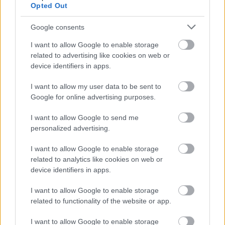
2026.08.08.
Kiss Lajos
Opted Out
Már magasabb szinten is nyomoznak Szijjártó
büntetőügyében, vesztegetés miatt 3 év letöltendőt
Google consents
kaphat és ez csak az egyik botrány
I want to allow Google to enable storage
Már nincs mentelmi joga, mivel kiugrott a Fidesz-frakcióból
related to advertising like cookies on web or
és visszaadta mandátumát is, hogy cserébe az általa...
device identifiers in apps.
Magyarország
I want to allow my user data to be sent to
Google for online advertising purposes.
I want to allow Google to send me
personalized advertising.
I want to allow Google to enable storage
related to analytics like cookies on web or
device identifiers in apps.
I want to allow Google to enable storage
related to functionality of the website or app.
I want to allow Google to enable storage