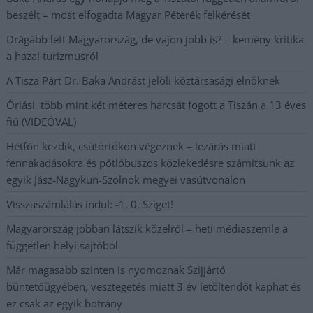
beszélt – most elfogadta Magyar Péterék felkérését
Drágább lett Magyarország, de vajon jobb is? – kemény kritika
a hazai turizmusról
A Tisza Párt Dr. Baka Andrást jelöli köztársasági elnöknek
Óriási, több mint két méteres harcsát fogott a Tiszán a 13 éves
fiú (VIDEÓVAL)
Hétfőn kezdik, csütörtökön végeznek – lezárás miatt
fennakadásokra és pótlóbuszos közlekedésre számítsunk az
egyik Jász-Nagykun-Szolnok megyei vasútvonalon
Visszaszámlálás indul: -1, 0, Sziget!
Magyarország jobban látszik közelről – heti médiaszemle a
független helyi sajtóból
Már magasabb szinten is nyomoznak Szijjártó
büntetőügyében, vesztegetés miatt 3 év letöltendőt kaphat és
ez csak az egyik botrány