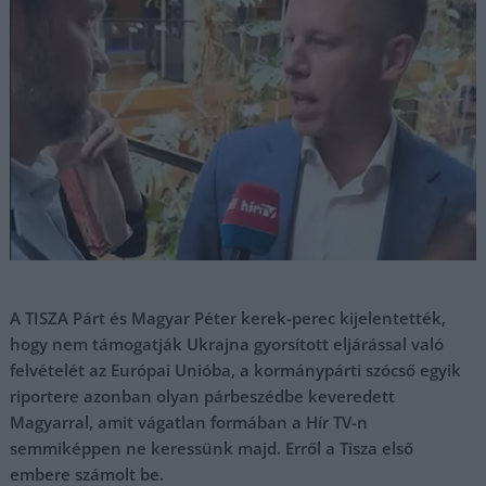
A TISZA Párt és Magyar Péter kerek-perec kijelentették,
hogy nem támogatják Ukrajna gyorsított eljárással való
felvételét az Európai Unióba, a kormánypárti szócső egyik
riportere azonban olyan párbeszédbe keveredett
Magyarral, amit vágatlan formában a Hír TV-n
semmiképpen ne keressünk majd. Erről a Tisza első
embere számolt be.