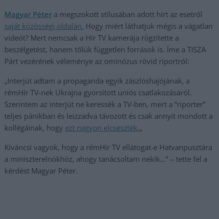
Magyar Péter
a megszokott stílusában adott hírt az esetről
saját közösségi oldalán.
Hogy miért láthatjuk mégis a vágatlan
videót? Mert nemcsak a Hír TV kamerája rögzítette a
beszélgetést, hanem tőlük független források is. Íme a TISZA
Párt vezérének véleménye az ominózus rövid riportról:
„Interjút adtam a propaganda egyik zászlóshajójának, a
rémHír TV-nek Ukrajna gyorsított uniós csatlakozásáról.
Szerintem az interjút ne keressék a TV-ben, mert a “riporter”
teljes pánikban és leizzadva távozott és csak annyit mondott a
kollégáinak, hogy
ezt nagyon elcseszték.
„
Kíváncsi vagyok, hogy a rémHír TV ellátogat-e Hatvanpusztára
a miniszterelnökhöz, ahogy tanácsoltam nekik…” – tette fel a
kérdést Magyar Péter.