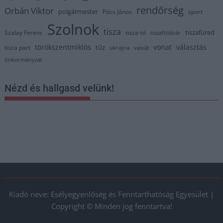
rendőrség
Orbán Viktor
polgármester
Pócs János
sport
Szolnok
tisza
tiszafüred
Szalay Ferenc
tisza-tó
tiszaföldvár
törökszentmiklós
vonat
választás
tűz
tisza part
vasút
ukrajna
önkormányzat
Nézd és hallgasd velünk!
Kiadó neve: Esélyegyenlőség és Fenntarthatóság Egyesület |
Copyright © Minden jog fenntartva!