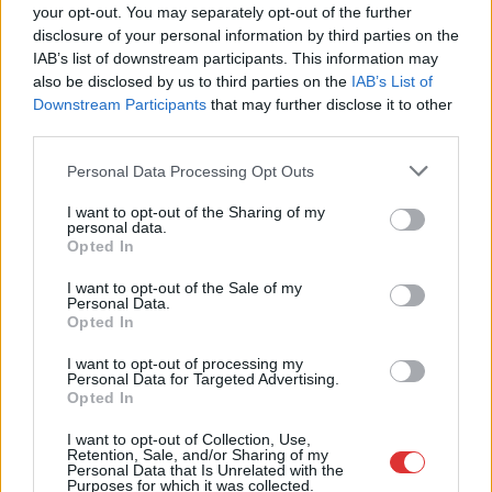
your opt-out. You may separately opt-out of the further
2026.08.08.
Kiss Lajos
disclosure of your personal information by third parties on the
Magyarország jobban látszik közelről – heti
IAB’s list of downstream participants. This information may
médiaszemle a független helyi sajtóból
also be disclosed by us to third parties on the
IAB’s List of
“Luxussá” válik a tb-s bőrgyógyászat, engedély nélkül nyitott
Downstream Participants
that may further disclose it to other
meg az apátság, aláírásgyűjtés az ipari park ellen....
third parties.
Magyarország
Please note that this website/app uses one or more Google
Personal Data Processing Opt Outs
services and may gather and store information including but
not limited to your visit or usage behaviour. You may click to
I want to opt-out of the Sharing of my
personal data.
grant or deny consent to Google and its third-party tags to
Opted In
use your data for below specified purposes in below Google
consent section.
I want to opt-out of the Sale of my
Personal Data.
Opted In
I want to opt-out of processing my
Personal Data for Targeted Advertising.
Opted In
I want to opt-out of Collection, Use,
Retention, Sale, and/or Sharing of my
Personal Data that Is Unrelated with the
Purposes for which it was collected.