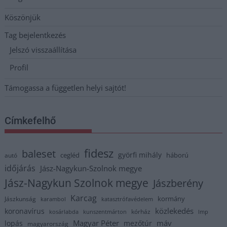
Köszönjük
Tag bejelentkezés
Jelszó visszaállítása
Profil
Támogassa a független helyi sajtót!
Címkefelhő
fidesz
baleset
györfi mihály
cegléd
háború
autó
időjárás
Jász-Nagykun-Szolnok megye
Jász-Nagykun Szolnok megye
Jászberény
Karcag
kormány
Jászkunság
karambol
katasztrófavédelem
közlekedés
koronavírus
kórház
kosárlabda
kunszentmárton
lmp
Magyar Péter
máv
lopás
mezőtúr
magyarország