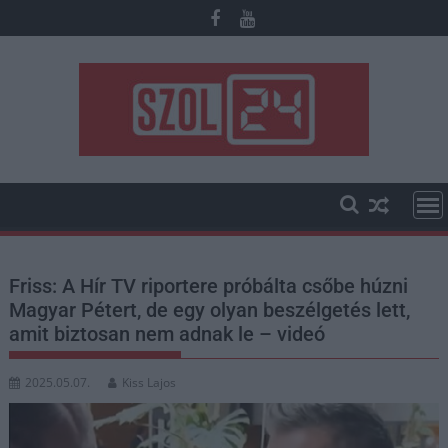
Skip
to
content
Friss: A Hír TV riportere próbálta csőbe húzni
Magyar Pétert, de egy olyan beszélgetés lett,
amit biztosan nem adnak le – videó
2025.05.07.
Kiss Lajos