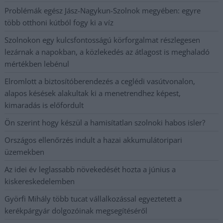
Problémák egész Jász-Nagykun-Szolnok megyében: egyre
több otthoni kútból fogy ki a víz
Szolnokon egy kulcsfontosságú körforgalmat részlegesen
lezárnak a napokban, a közlekedés az átlagost is meghaladó
mértékben lebénul
Elromlott a biztosítóberendezés a ceglédi vasútvonalon,
alapos késések alakultak ki a menetrendhez képest,
kimaradás is előfordult
Ön szerint hogy készül a hamisítatlan szolnoki habos isler?
Országos ellenőrzés indult a hazai akkumulátoripari
üzemekben
Az idei év leglassabb növekedését hozta a június a
kiskereskedelemben
Györfi Mihály több tucat vállalkozással egyeztetett a
kerékpárgyár dolgozóinak megsegítéséről