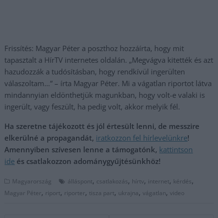
Frissítés: Magyar Péter a poszthoz hozzáírta, hogy mit
tapasztalt a HírTV internetes oldalán. „Megvágva kitették és azt
hazudozzák a tudósításban, hogy rendkívül ingerülten
válaszoltam…” – írta Magyar Péter. Mi a vágatlan riportot látva
mindannyian eldönthetjük magunkban, hogy volt-e valaki is
ingerült, vagy feszült, ha pedig volt, akkor melyik fél.
Ha szeretne tájékozott és jól értesült lenni, de messzire
elkerülné a propagandát,
iratkozzon fel hírlevelünkre
!
Amennyiben szívesen lenne a támogatónk,
kattintson
ide
és csatlakozzon adománygyűjtésünkhöz!
,
,
,
,
,
Magyarország
álláspont
csatlakozás
hírtv
internet
kérdés
,
,
,
,
,
,
Magyar Péter
riport
riporter
tisza part
ukrajna
vágatlan
video