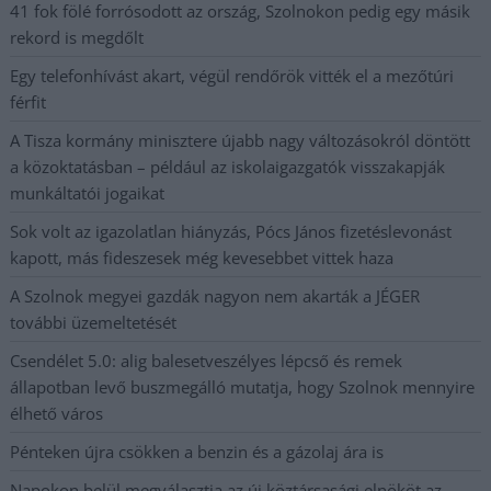
41 fok fölé forrósodott az ország, Szolnokon pedig egy másik
rekord is megdőlt
Egy telefonhívást akart, végül rendőrök vitték el a mezőtúri
férfit
A Tisza kormány minisztere újabb nagy változásokról döntött
a közoktatásban – például az iskolaigazgatók visszakapják
munkáltatói jogaikat
Sok volt az igazolatlan hiányzás, Pócs János fizetéslevonást
kapott, más fideszesek még kevesebbet vittek haza
A Szolnok megyei gazdák nagyon nem akarták a JÉGER
további üzemeltetését
Csendélet 5.0: alig balesetveszélyes lépcső és remek
állapotban levő buszmegálló mutatja, hogy Szolnok mennyire
élhető város
Pénteken újra csökken a benzin és a gázolaj ára is
Napokon belül megválasztja az új köztársasági elnököt az