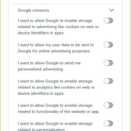
Gina. A Mészáros Lőrinc-közeli csatorna rádiósa hozzátette: Az
utóbbi időben a politikai nyomás miatt sok minden
Google consents
megváltozott. Emiatt rég azt érzem, hogy átutazó vagyok itt,
I want to allow Google to enable storage
és tovább kell állnom. Az, ahogy a rádió reagált a katás
related to advertising like cookies on web or
változásokra, megerősítették benne, távoznia kell. „Míg a
device identifiers in apps.
kormány azt hangoztatja, hogy a gazdaság kifehérítése a cél,
én azt tapasztaltam, hogy bejelenteni senki sem szeretné a
I want to allow my user data to be sent to
dolgozóit. Engem sem fognak, pedig…
Google for online advertising purposes.
I want to allow Google to send me
TOVÁBB OLVASOM
personalized advertising.
,
,
,
Magyarország
debrecen
mészáros lőrinc
politikai nyomás
rádió
I want to allow Google to enable storage
related to analytics like cookies on web or
Ötven éves pályafutás után visszavonult a
device identifiers in apps.
rádiózás legendája, Vass István Zoltán
I want to allow Google to enable storage
2022.04.29.
Kiss Lajos
related to functionality of the website or app.
Fél évszázadon át
I want to allow Google to enable storage
élvezhettük hangját
related to personalization.