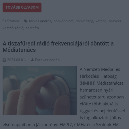
TOVÁBB OLVASOM
,
,
,
,
Szolnok
farkas andrás
honvédelem
honvédség
katona
oravecz
,
,
kristóf
rádió
spirit fm
A tiszafüredi rádió frekvenciájáról döntött a
Médiatanács
2024.08.01.
Fazekas Adrián
A Nemzeti Média- és
Hírközlési Hatóság
(NMHH) Médiatanácsa
hamarosan nyári
szünetet tart, azonban
előtte több aktuális
üggyel és bejelentéssel
is foglalkoztak. Július
első napjaiban a Jászberényi FM 97,7 MHz és a Szolnok FM