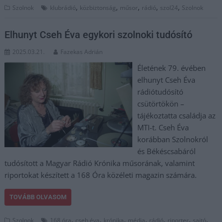
,
,
,
,
,
Szolnok
klubrádió
közbiztonság
műsor
rádió
szol24
Szolnok
Elhunyt Cseh Éva egykori szolnoki tudósító
2025.03.21.
Fazekas Adrián
Életének 79. évében
elhunyt Cseh Éva
rádiótudósító
csütörtökön –
tájékoztatta családja az
MTI-t. Cseh Éva
korábban Szolnokról
és Békéscsabáról
tudósított a Magyar Rádió Krónika műsorának, valamint
riportokat készített a 168 Óra közéleti magazin számára.
TOVÁBB OLVASOM
,
,
,
,
,
,
,
Szolnok
168 óra
cseh éva
krónika
média
rádió
riporter
sajtó