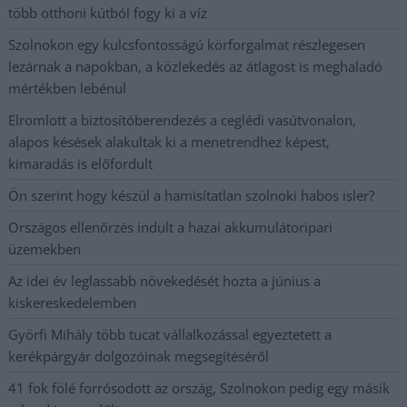
több otthoni kútból fogy ki a víz
Szolnokon egy kulcsfontosságú körforgalmat részlegesen
lezárnak a napokban, a közlekedés az átlagost is meghaladó
mértékben lebénul
Elromlott a biztosítóberendezés a ceglédi vasútvonalon,
alapos késések alakultak ki a menetrendhez képest,
kimaradás is előfordult
Ön szerint hogy készül a hamisítatlan szolnoki habos isler?
Országos ellenőrzés indult a hazai akkumulátoripari
üzemekben
Az idei év leglassabb növekedését hozta a június a
kiskereskedelemben
Györfi Mihály több tucat vállalkozással egyeztetett a
kerékpárgyár dolgozóinak megsegítéséről
41 fok fölé forrósodott az ország, Szolnokon pedig egy másik