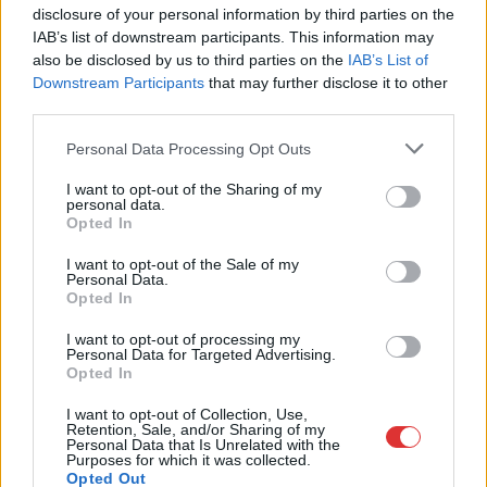
általa…
disclosure of your personal information by third parties on the
IAB’s list of downstream participants. This information may
TOVÁBB OLVASOM
also be disclosed by us to third parties on the
IAB’s List of
Downstream Participants
that may further disclose it to other
,
,
,
Magyarország
akkumulátorgyár
lmp
multi
rádió
third parties.
Please note that this website/app uses one or more Google
Personal Data Processing Opt Outs
Élő adásban beszélt politikai nyomásról a
services and may gather and store information including but
debreceni rádiós, majd bejelentette, hogy
not limited to your visit or usage behaviour. You may click to
I want to opt-out of the Sharing of my
personal data.
távozik
grant or deny consent to Google and its third-party tags to
Opted In
use your data for below specified purposes in below Google
2022.09.01.
Czapkó Dorottya
consent section.
I want to opt-out of the Sale of my
Personal Data.
Tizenkét évvel ezelőtt
Opted In
azon izgult, hogy
hogyan köszönjön be,
I want to opt-out of processing my
Personal Data for Targeted Advertising.
most pedig azon, hogy
Opted In
hogyan köszönjön el,
mondta élő adásban a
I want to opt-out of Collection, Use,
Retention, Sale, and/or Sharing of my
debreceni Best FM
Personal Data that Is Unrelated with the
Purposes for which it was collected.
műsorvezetője, Molnár
Opted Out