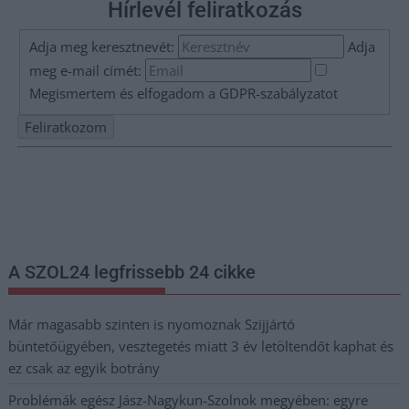
Hírlevél feliratkozás
Adja meg keresztnevét:
Adja
meg e-mail címét:
Megismertem és elfogadom a
GDPR-szabályzat
ot
Nem szeretne lemaradni semmiről? Csak egy kattintás, és hírlevelünk a
legfrissebb információkkal és exkluzív tartalmakkal hétről hétre
postaládájába érkezik!
A SZOL24 legfrissebb 24 cikke
Már magasabb szinten is nyomoznak Szijjártó
büntetőügyében, vesztegetés miatt 3 év letöltendőt kaphat és
ez csak az egyik botrány
Problémák egész Jász-Nagykun-Szolnok megyében: egyre