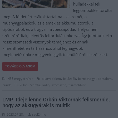
hulladékkal teli
léggömbökkel torolta
meg. A földet ért zsákok tartalma – a szemét, a
műanyagpalackok, az elemek és akkumulátorok, a
cipődarabok és a trágya – a „becsapódás” helyszínén
szétszóródtak, jelentős felfordulást okozva. Így jutottunk el a
rossz szomszédi viszonyok témájához és annak
kimeríthetetlen tárházához, ahol legnagyobb
meglepetésünkre megyénk egyik településéről is szó esett.
TOVÁBB OLVASOM
,
,
,
,
JNSZ megyei hírek
állatvédelem
balázsék
bernáthegyi
borzalom
,
,
,
,
,
,
bunda
EB
kutya
Martfű
rádió
szomszéd
tiszaföldvár
LMP: Ideje lenne Orbán Viktornak felismernie,
hogy az akkugyárak is multik
2023.07.28.
szol24.hu