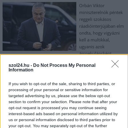
Orbán Viktor
miniszterelnök péntek
reggeli szokásos
ráadióinterjújában elm
ondta, hogy vigyázni
kell a multikkal,
ugyanis azok
árspekulánsként
viselkednek, mert olyankor is emelik az árakat, amikor annak
szol24.hu -
Do Not Process My Personal
nincs oka, csak kihasználják, hogy magasak az energiaárak. Az
Information
LMP-Magyarország Zöld Pártja szerint a miniszterelnök szavait
hallva van okunk az örömre, hiszen legalább az élelmiszert
If you wish to opt-out of the sale, sharing to third parties, or
forgalmazó multik esetén ráébredt arra, hogy a szinte nulla
processing of your personal or sensitive information for
forintot adózó nagyvállalatok nem a magyar embereket
targeted advertising by us, please use the below opt-out
kívánják támogatni, hanem kizárólag saját profitérdeküket
section to confirm your selection. Please note that after your
tartják szemük előtt. Ajánljuk a kormányfő figyelmébe
opt-out request is processed you may continue seeing
interest-based ads based on personal information utilized by
ugyanezen a szemüvegen keresztül vizsgálni az akkugyárakat
us or personal information disclosed to third parties prior to
is, akik szintén multinacionális nagyvállalatokként érkeznek az
your opt-out. You may separately opt-out of the further