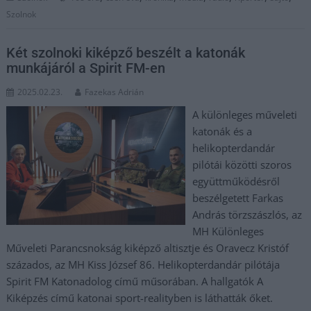
Szolnok
Két szolnoki kiképző beszélt a katonák
munkájáról a Spirit FM-en
2025.02.23.
Fazekas Adrián
A különleges műveleti
katonák és a
helikopterdandár
pilótái közötti szoros
együttműködésről
beszélgetett Farkas
András törzszászlós, az
MH Különleges
Műveleti Parancsnokság kiképző altisztje és Oravecz Kristóf
százados, az MH Kiss József 86. Helikopterdandár pilótája
Spirit FM Katonadolog című műsorában. A hallgatók A
Kiképzés című katonai sport-realityben is láthatták őket.