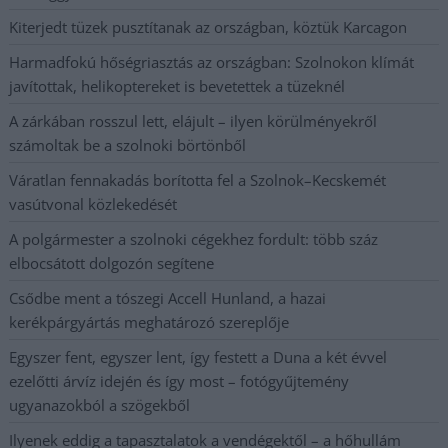
Kiterjedt tüzek pusztítanak az országban, köztük Karcagon
Harmadfokú hőségriasztás az országban: Szolnokon klímát
javítottak, helikoptereket is bevetettek a tüzeknél
A zárkában rosszul lett, elájult – ilyen körülményekről
számoltak be a szolnoki börtönből
Váratlan fennakadás borította fel a Szolnok–Kecskemét
vasútvonal közlekedését
A polgármester a szolnoki cégekhez fordult: több száz
elbocsátott dolgozón segítene
Csődbe ment a tószegi Accell Hunland, a hazai
kerékpárgyártás meghatározó szereplője
Egyszer fent, egyszer lent, így festett a Duna a két évvel
ezelőtti árvíz idején és így most – fotógyűjtemény
ugyanazokból a szögekből
Ilyenek eddig a tapasztalatok a vendégektől – a hőhullám