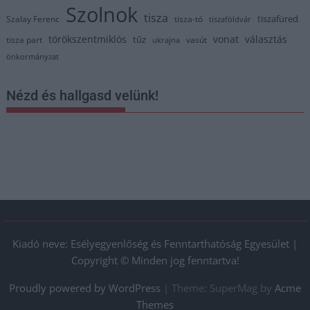
Szolnok
tisza
tiszafüred
Szalay Ferenc
tisza-tó
tiszaföldvár
törökszentmiklós
vonat
választás
tűz
tisza part
vasút
ukrajna
önkormányzat
Nézd és hallgasd velünk!
Kiadó neve: Esélyegyenlőség és Fenntarthatóság Egyesület |
Copyright © Minden jog fenntartva!
Proudly powered by WordPress
|
Theme: SuperMag by
Acme
Themes