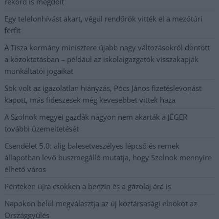
rekord is megdőlt
Egy telefonhívást akart, végül rendőrök vitték el a mezőtúri
férfit
A Tisza kormány minisztere újabb nagy változásokról döntött
a közoktatásban – például az iskolaigazgatók visszakapják
munkáltatói jogaikat
Sok volt az igazolatlan hiányzás, Pócs János fizetéslevonást
kapott, más fideszesek még kevesebbet vittek haza
A Szolnok megyei gazdák nagyon nem akarták a JÉGER
további üzemeltetését
Csendélet 5.0: alig balesetveszélyes lépcső és remek
állapotban levő buszmegálló mutatja, hogy Szolnok mennyire
élhető város
Pénteken újra csökken a benzin és a gázolaj ára is
Napokon belül megválasztja az új köztársasági elnököt az
Országgyűlés