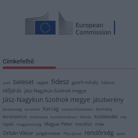
Címkefelhő
fidesz
baleset
györfi mihály
cegléd
háború
autó
időjárás
Jász-Nagykun-Szolnok megye
Jász-Nagykun Szolnok megye
Jászberény
Karcag
kormány
Jászkunság
karambol
katasztrófavédelem
közlekedés
koronavírus
kórház
kosárlabda
kunszentmárton
lmp
Magyar Péter
máv
lopás
mezőtúr
magyarország
rendőrség
Orbán Viktor
polgármester
Pócs János
sport