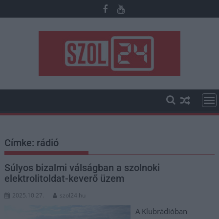
Skip
to
content
Címke:
rádió
Súlyos bizalmi válságban a szolnoki
elektrolitoldat-keverő üzem
2025.10.27.
szol24.hu
A Klubrádióban