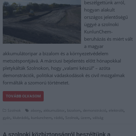
beszélgettünk arról,
hogyan alakult
országos jelentőségű
üggyé a szolnoki
KunlunChem-
beruházás és miért vált
a magyar
akkumulátoripar a bizalom és a környezetvédelem
metszéspontjává. A márciusi bejelentés előtt hónapokkal
pletykálták Szolnokon, hogy „valami készül” – azóta
demonstrációk, politikai vádaskodások és civil mozgalmak
formálták a szomorú történetet.
TOVÁBB OLVASOM
,
,
,
,
,
Szolnok
abony
akkumulátor
bizalom
demonstráció
elektrolit
,
,
,
,
,
,
gyár
klubrádió
kunlunchem
rádió
Szolnok
üzem
válság
A szolnoki közbiztonságról beszéltünk a