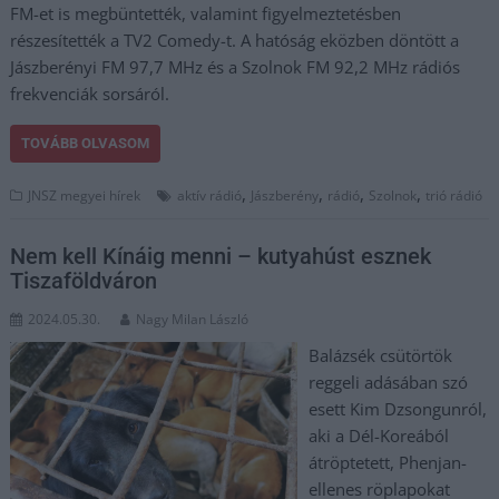
FM-et is megbüntették, valamint figyelmeztetésben
részesítették a TV2 Comedy-t. A hatóság eközben döntött a
Jászberényi FM 97,7 MHz és a Szolnok FM 92,2 MHz rádiós
frekvenciák sorsáról.
TOVÁBB OLVASOM
,
,
,
,
JNSZ megyei hírek
aktív rádió
Jászberény
rádió
Szolnok
trió rádió
Nem kell Kínáig menni – kutyahúst esznek
Tiszaföldváron
2024.05.30.
Nagy Milan László
Balázsék csütörtök
reggeli adásában szó
esett Kim Dzsongunról,
aki a Dél-Koreából
átröptetett, Phenjan-
ellenes röplapokat