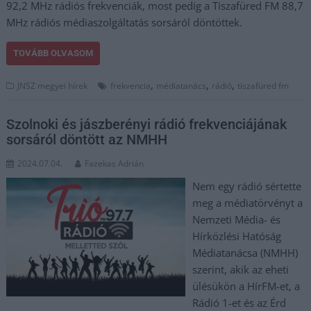
92,2 MHz rádiós frekvenciák, most pedig a Tiszafüred FM 88,7
MHz rádiós médiaszolgáltatás sorsáról döntöttek.
TOVÁBB OLVASOM
,
,
,
JNSZ megyei hírek
frekvencia
médiatanács
rádió
tiszafüred fm
Szolnoki és jászberényi rádió frekvenciájának
sorsáról döntött az NMHH
2024.07.04.
Fazekas Adrián
Nem egy rádió sértette
meg a médiatörvényt a
Nemzeti Média- és
Hírközlési Hatóság
Médiatanácsa (NMHH)
szerint, akik az eheti
ülésükön a HírFM-et, a
Rádió 1-et és az Érd