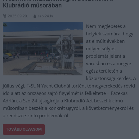
Klubrádió műsorában
2025.09.29.
szol24.hu
Nem meglepetés a
helyiek számára, hogy
az elmúlt években
milyen súlyos
problémát jelent a
városban és a megye
egész területén a
közbiztonsági kérdés. A
július végi, T-SUN Yacht Clubnál történt tömegverekedés rövid
idő alatt az országos sajtó figyelmét is felkeltette – Fazekas
Adrián, a Szol24 újságírója a Klubrádió Azt beszélik című
műsorában beszélt a konkrét ügyről, a következményekről és
a rendszerszintű problémákról.
TOVÁBB OLVASOM