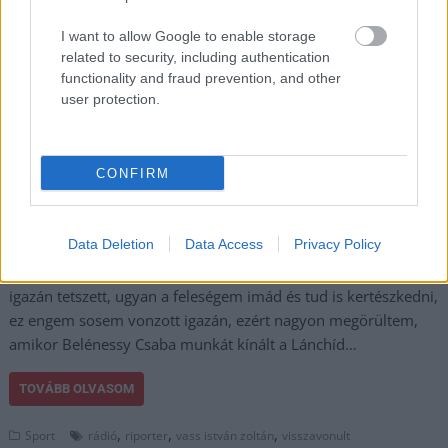
különböző
rádiócsatornákon,
I want to allow Google to enable storage
leginkább
related to security, including authentication
sportközvetítései miatt
functionality and fraud prevention, and other
user protection.
marad számunkra
örökké emlékezetes.
Vass István Zoltán rádiós pályafutása néhány hete ért véget, a
rádióriporter ugyanis végleg nyugdíjba ment – írja a Blikk.
CONFIRM
Vass István Zoltán nem először próbálkozik a nyugdíjas
élettel: „Amikor a Magyar Rádiótól eljöttem, azt mondtam
Data Deletion
Data Access
Privacy Policy
magamnak, hogy életemben többé be nem teszem a lábam
sem rádió-, sem tévéstúdióba. A nyugdíjas élet azonban nem
igazán tetszett, ugyan a feleségem imád és tud is kertészkedni,
ez engem sosem vonzott igazán, ezért nagyon megörültem,
amikor Belénessy Csaba munkát kínált a Lánchíd…
TOVÁBB OLVASOM
,
,
,
Sport
rádió
riporter
vass istván zoltán
visszavonult