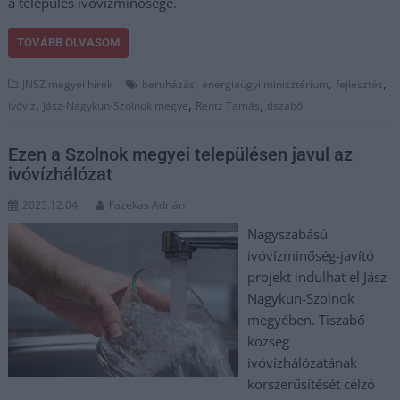
a település ivóvízminősége.
TOVÁBB OLVASOM
,
,
,
JNSZ megyei hírek
beruházás
energiaügyi minisztérium
fejlesztés
,
,
,
ivóvíz
Jász-Nagykun-Szolnok megye
Rentz Tamás
tiszabő
Ezen a Szolnok megyei településen javul az
ivóvízhálózat
2025.12.04.
Fazekas Adrián
Nagyszabású
ivóvízminőség-javító
projekt indulhat el Jász-
Nagykun-Szolnok
megyében. Tiszabő
község
ivóvízhálózatának
korszerűsítését célzó