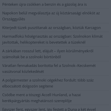
Pénteken újra csökken a benzin és a gázolaj ára is
Napokon belül megválasztja az új köztársasági elnököt az
Országgyűlés
Kiterjedt tüzek pusztítanak az országban, köztük Karcagon
Harmadfokú hőségriasztás az országban: Szolnokon klímát
javítottak, helikoptereket is bevetettek a tüzeknél
A zárkában rosszul lett, elájult – ilyen körülményekről
számoltak be a szolnoki börtönből
Váratlan fennakadás borította fel a Szolnok–Kecskemét
vasútvonal közlekedését
A polgármester a szolnoki cégekhez fordult: több száz
elbocsátott dolgozón segítene
Csődbe ment a tószegi Accell Hunland, a hazai
kerékpárgyártás meghatározó szereplője
Egyszer fent, egyszer lent, így festett a Duna a két évvel