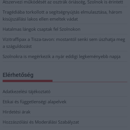
Átszervezi működését az osztrák óriáscég, Szolnok is érintett
Tragédiába torkollott a segítségnyújtás elmulasztása, három
kisújszállási lakos ellen emeltek vádat
Hatalmas lángok csaptak fel Szolnokon
Vízitraffipax a Tisza-tavon: mostantól senki sem úszhatja meg
a száguldozást
Szolnokra is megérkezik a nyár eddigi legkeményebb napja
Elérhetőség
Adatkezelési tájékoztató
Etikai és függetlenségi alapelvek
Hirdetési árak
Hozzászólási és Moderálási Szabályzat