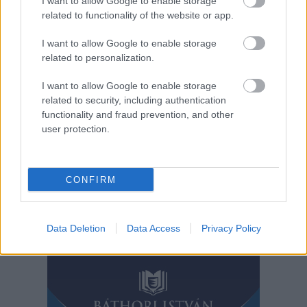
adatokat látva pedig
I want to allow Google to enable storage
related to functionality of the website or app.
elmondhatjuk,
legalább boldog tudatlanságban éltünk a 2022-es évben. A
I want to allow Google to enable storage
Nemzeti Népegészségügyi és Gyógyszerészeti Központ
related to personalization.
(NNGYK) által a csapvíz minőségével kapcsolatos országos
adatok települési lebontásában mind országosan, mind Jász-
I want to allow Google to enable storage
Nagykun-Szolnok megyében egyenesen lesújtóak.
related to security, including authentication
functionality and fraud prevention, and other
user protection.
TOVÁBB OLVASOM
,
,
,
,
,
JNSZ megyei hírek
csapvíz
ivóvíz
Jászság
jelentés
kunság
Szolnok
CONFIRM
Bejegyzés
Régebbi bejegyzések
Data Deletion
Data Access
Privacy Policy
navigáció