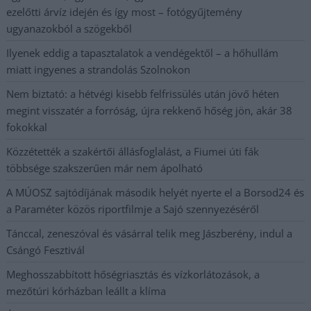
ezelőtti árvíz idején és így most – fotógyűjtemény
ugyanazokból a szögekből
Ilyenek eddig a tapasztalatok a vendégektől – a hőhullám
miatt ingyenes a strandolás Szolnokon
Nem biztató: a hétvégi kisebb felfrissülés után jövő héten
megint visszatér a forróság, újra rekkenő hőség jön, akár 38
fokokkal
Közzétették a szakértői állásfoglalást, a Fiumei úti fák
többsége szakszerűen már nem ápolható
A MÚOSZ sajtódíjának második helyét nyerte el a Borsod24 és
a Paraméter közös riportfilmje a Sajó szennyezéséről
Tánccal, zeneszóval és vásárral telik meg Jászberény, indul a
Csángó Fesztivál
Meghosszabbított hőségriasztás és vízkorlátozások, a
mezőtúri kórházban leállt a klíma