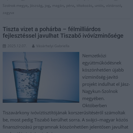
,
,
,
,
,
,
,
,
Szolnok megye
Jászság
jog
magán
pénz
tiltakozás
uniós
víztározó
zagyva
Tiszta vizet a pohárba – félmilliárdos
fejlesztéssel javulhat Tiszabő ivóvízminősége
2025.12.07.
Vásárhelyi Gabriella
Nemzetközi
együttműködésnek
köszönhetően újabb
vízminőség-javító
projekt indulhat el Jász-
Nagykun-Szolnok
megyében.
Októberben
Tiszavárkony ivóvíztisztítójának korszerűsítéséről számoltak
be, most pedig Tiszabő kerülhet sorra. A svájci–magyar közös
finanszírozású programnak köszönhetően jelentősen javulhat