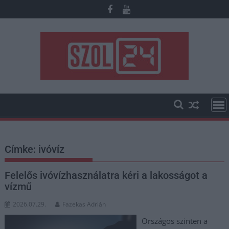
Skip
to
content
Címke:
ivóvíz
Felelős ivóvízhasználatra kéri a lakosságot a
vízmű
2026.07.29.
Fazekas Adrián
Országos szinten a