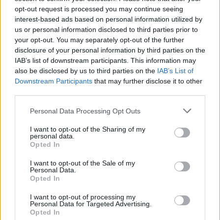
forgalomkorlátozásokkal is jár majd.
opt-out request is processed you may continue seeing
interest-based ads based on personal information utilized by
us or personal information disclosed to third parties prior to
TOVÁBB OLVASOM
your opt-out. You may separately opt-out of the further
disclosure of your personal information by third parties on the
,
,
,
,
,
Szolnok
ady endre út
augusztus
csere
csőtörés
ivóvíz
IAB’s list of downstream participants. This information may
,
,
,
ivóvízvezeték
munkálatok
szolgáltató
Szolnok
also be disclosed by us to third parties on the
IAB’s List of
Downstream Participants
that may further disclose it to other
Ilyen a csapvíz Szolnok egyik városrészében –
third parties.
vajon megfelel mindenféle előírásnak?
Please note that this website/app uses one or more Google
Personal Data Processing Opt Outs
services and may gather and store information including but
2024.05.08.
Kiss Lajos
not limited to your visit or usage behaviour. You may click to
I want to opt-out of the Sharing of my
Hasonló helyzetekben
personal data.
grant or deny consent to Google and its third-party tags to
Opted In
szoktak jönni a
use your data for below specified purposes in below Google
szakemberek és a
consent section.
I want to opt-out of the Sale of my
Personal Data.
lakosok arcába
Opted In
mondják, hogy a vízzel
semmi gond,
I want to opt-out of processing my
Personal Data for Targeted Advertising.
mindenféle
Opted In
egészségügyi