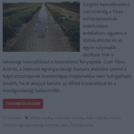
Sürgető beavatkozásra
van szükség a Tisza
vízháztartásának
stabilizálása
érdekében, ugyanis a
klímaváltozás és az
egyre súlyosabb
aszályok már a
lakossági ivóvízellátást is közvetlenül fenyegetik. Cseh Tibor
András, a Nemzeti Agrárgazdasági Kamara alelnöke szerint a
folyó vízszintjének mesterséges megemelése nem halogatható
tovább, ha el akarjuk kerülni az Alföld kiszáradását és a
mezőgazdasági katasztrófát.
TOVÁBB OLVASOM
,
,
,
,
,
,
Szolnok
alföld
aszály
cseh tibor andrás
eső
időjárás
ivóvíz
,
,
,
Nemzeti Agrárgazdasági Kamara
nyár
Szolnok
tisza