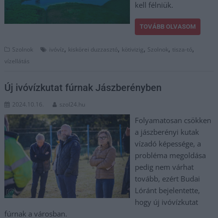
kell félniük.
TOVÁBB OLVASOM
,
,
,
,
,
Szolnok
ivóvíz
kiskörei duzzasztó
kötivizig
Szolnok
tisza-tó
vízellátás
Új ivóvízkutat fúrnak Jászberényben
2024.10.16.
szol24.hu
Folyamatosan csökken
a jászberényi kutak
vízadó képessége, a
probléma megoldása
pedig nem várhat
tovább, ezért Budai
Lóránt bejelentette,
hogy új ivóvízkutat
fúrnak a városban.