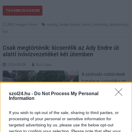
TOVÁBB OLVASOM
,
,
,
,
,
JNSZ megyei hírek
aszály
budai lóránt
ivóvíz
ivóvízkút
Jászberény
kút
Csak megtörténik: kicserélik az Ady Endre út
alatti ivóvízvezetéket két ütemben
2024.08.08.
Kiss Lajos
A szolnoki csőtörések
hatalmas százaléka az
Ady Endre úton történt
szol24.hu -
Do Not Process My Personal
az elmúlt években,
Information
meglehetősen gyakran.
Néhány nap és lássunk
If you wish to opt-out of the sale, sharing to third parties, or
csodát, kicserélik az
processing of your personal or sensitive information for
ivóvízvezetéket, a
targeted advertising by us, please use the below opt-out
legkritikusabb helyekkel kezdve. Ez komoly
section to confirm your selection. Please note that after your