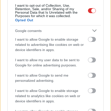
határértéknek megfelel. Szolnoki lakótársunk azonban nem
I want to opt-out of Collection, Use,
Retention, Sale, and/or Sharing of my
egészen így gondolja.
Personal Data that Is Unrelated with the
Purposes for which it was collected.
Opted Out
TOVÁBB OLVASOM
Google consents
,
,
,
,
,
,
,
Szolnok
csapvíz
ígéret
ivás
ivóvíz
minőség
Szolnok
tallin
,
,
I want to allow Google to enable storage
városrész
vásárhelyi pál út
vízminőség
related to advertising like cookies on web or
device identifiers in apps.
Lesújtó Szolnok megyei adatok érkeztek a
csapvíz minőségéről
I want to allow my user data to be sent to
Google for online advertising purposes.
2023.11.21.
Fazekas Adrián
Az ivóvízminőséget
I want to allow Google to send me
personalized advertising.
vizsgáló rendszer
kritériumainak
I want to allow Google to enable storage
változásával a tavalyi
related to analytics like cookies on web or
évben nem készült
device identifiers in apps.
átfogó jelentés, az idei