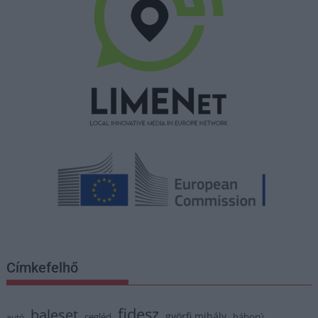
Címkefelhő
fidesz
baleset
györfi mihály
cegléd
háború
autó