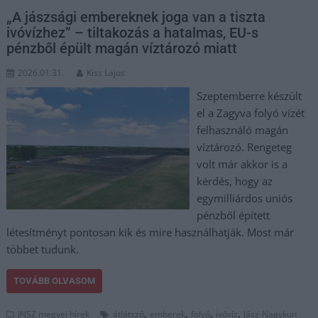
„A jászsági embereknek joga van a tiszta
ivóvízhez” – tiltakozás a hatalmas, EU-s
pénzből épült magán víztározó miatt
2026.01.31.
Kiss Lajos
Szeptemberre készült
el a Zagyva folyó vízét
felhasználó magán
víztározó. Rengeteg
volt már akkor is a
kérdés, hogy az
egymilliárdos uniós
pénzből épített
létesítményt pontosan kik és mire használhatják. Most már
többet tudunk.
TOVÁBB OLVASOM
,
,
,
,
JNSZ megyei hírek
átlátszó
emberek
folyó
ivóvíz
Jász-Nagykun