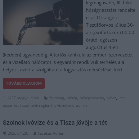
legmagasabb, III. fokú
hőségriasztást rendelte
el az Országos
Tisztifőorvos július 30-
án (csütörtökön) 00:00
órától egészen
augusztus 4-én
(kedden) ugyaneddig. A tartós kánikula az emberi szervezetet
és a vízellátó hálózatot is egyaránt rendkívüli terhelés alá
helyezi, ezért a szolgáltató a fogyasztás mérséklését kéri.
TOVÁBB OLVASOM
,
,
,
,
,
JNSZ megyei hírek
forróság
hőség
hőségriasztás
ivóvíz
liter
,
,
,
pazarlás
tiszamenti regionális vízművek
trv
víz
Szolnok ivóvize és a Tisza jövője a tét
2026.04.28.
Fazekas Adrián