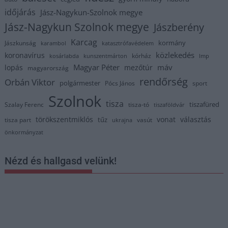
időjárás
Jász-Nagykun-Szolnok megye
Jász-Nagykun Szolnok megye
Jászberény
Karcag
kormány
Jászkunság
karambol
katasztrófavédelem
közlekedés
koronavírus
kórház
kosárlabda
kunszentmárton
lmp
Magyar Péter
máv
lopás
mezőtúr
magyarország
rendőrség
Orbán Viktor
polgármester
Pócs János
sport
Szolnok
tisza
tiszafüred
Szalay Ferenc
tisza-tó
tiszaföldvár
törökszentmiklós
vonat
választás
tűz
tisza part
vasút
ukrajna
önkormányzat
Nézd és hallgasd velünk!