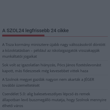
Nem szeretne lemaradni semmiről? Csak egy kattintás, és hírlevelünk a
legfrissebb információkkal és exkluzív tartalmakkal hétről hétre
postaládájába érkezik!
A SZOL24 legfrissebb 24 cikke
A Tisza kormány minisztere újabb nagy változásokról döntött
a közoktatásban – például az iskolaigazgatók visszakapják
munkáltatói jogaikat
Sok volt az igazolatlan hiányzás, Pócs János fizetéslevonást
kapott, más fideszesek még kevesebbet vittek haza
A Szolnok megyei gazdák nagyon nem akarták a JÉGER
további üzemeltetését
Csendélet 5.0: alig balesetveszélyes lépcső és remek
állapotban levő buszmegálló mutatja, hogy Szolnok mennyire
élhető város