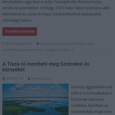
beruházást nagyrészt a svájci hozzájárulás finanszírozza,
ennek köszönhetően mintegy 2300 helyi lakos számára válik
elérhetővé az uniós és hazai határértékeknél kedvezőbb
minőségű ivóvíz.
TOVÁBB OLVASOM
,
,
,
,
JNSZ megyei hírek
arzén
beruházás
határérték
ivóvíz
,
,
,
,
ivóvízhálózat
korszerűsítés
mangán
tiszabő
víz
A Tisza-tó mentheti meg Szolnokot és
környékét
2025.07.10.
Palinkas Janos
Komoly aggodalommal
tölti el a szolnokiakat a
folyóinak alacsony
vízállása. Azonban az
ivóvízellátás miatt nem